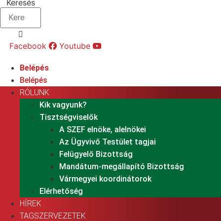
Keresés
Facebook
Youtube
Belépés
Belépés
RÓLUNK
Kik vagyunk?
Tisztségviselők
A SZEF elnöke, alelnökei
Az Ügyvivő Testület tagjai
Felügyelő Bizottság
Mandátum-megállapító Bizottság
Vármegyei koordinátorok
Elérhetőség
HÍREK
TAGSZERVEZETEK