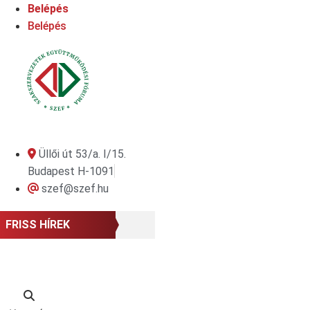
Ugrás
Belépés
a
Belépés
tartalomhoz
Üllői út 53/a. I/15.
Budapest H-1091
szef@szef.hu
FRISS HÍREK