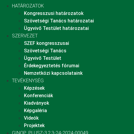
HATÁROZATOK
Kongresszusi határozatok
Szövetségi Tanács határozatai
Ügyvivő Testület határozatai
SZERVEZET
SZEF kongresszusai
Szövetségi Tanács
Ügyvivő Testület
Érdekegyeztetés fórumai
Nemzetközi kapcsolataink
TEVÉKENYSÉG
Képzések
Konferenciák
Kiadványok
Képgaléria
Videók
Projektek
GINOP_PLUSZ-3.2.3-24-2024-00049