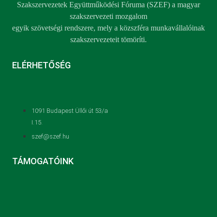
Szakszervezetek Együttműködési Fóruma (SZEF) a magyar
szakszervezeti mozgalom
egyik szövetségi rendszere, mely a közszféra munkavállalóinak
szakszervezeteit tömöríti.
ELÉRHETŐSÉG
1091 Budapest Üllői út 53/a
I.15.
szef@szef.hu
TÁMOGATÓINK