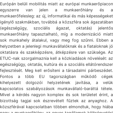
Európán belüli mobilitás miatt az európai munkaerőpiacon
egyszerre van jelen a munkaerőhiány és a
munkaerőfelesleg: az új, informatikai és más képességeket
igénylő szakmákban, továbbá a közszféra sok ágazatában
(egészségügy, szociális ágazat, oktatás) jelentős
munkaerőhiány tapasztalható, míg a modernizáció miatt
sok munkahely átalakul, vagy meg fog szűnni. Ebben a
helyzetben a jelenlegi munkavállalóknak és a fiataloknak jó
oktatásra és szakképzésre, átképzésre van szüksége. Az
ETUC-nak szorgalmaznia kell a közkiadások növelését: az
egészségügy, oktatás, kultúra és a szociális ellátórendszer
fejlesztését. Meg kell erősíteni a társadalmi párbeszédet.
Fontos a több EU tagországban működő cégek
kihelyezett dolgozói helyzetének javítása, a velük
kapcsolatos szabályozások munkavállaló-baráttá tétele.
Mivel a kérdés nagyon komplex és sok területet érint, a
bizottság tagjai sok észrevételt fűztek az anyaghoz. A
közszférával kapcsolatban többen elmondtuk, hogy hiába
nagy a munkaerőhiány, az egyes tagállamok költségvetési