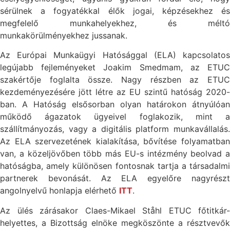
sérülnek a fogyatékkal élők jogai, képzésekhez és
megfelelő munkahelyekhez, és méltó
munkakörülményekhez jussanak.
Az Európai Munkaügyi Hatósággal (ELA) kapcsolatos
legújabb fejleményeket Joakim Smedmam, az ETUC
szakértője foglalta össze. Nagy részben az ETUC
kezdeményezésére jött létre az EU szintű hatóság 2020-
ban. A Hatóság elsősorban olyan határokon átnyúlóan
működő ágazatok ügyeivel foglakozik, mint a
szállítmányozás, vagy a digitális platform munkavállalás.
Az ELA szervezetének kialakítása, bővítése folyamatban
van, a közeljövőben több más EU-s intézmény beolvad a
hatóságba, amely különösen fontosnak tartja a társadalmi
partnerek bevonását. Az ELA egyelőre nagyrészt
angolnyelvű honlapja elérhető
ITT
.
Az ülés zárásakor Claes-Mikael Ståhl ETUC főtitkár-
helyettes, a Bizottság elnöke megköszönte a résztvevők