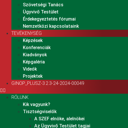
Szövetségi Tanács
Ügyvivő Testület
Érdekegyeztetés fórumai
Nemzetközi kapcsolataink
TEVÉKENYSÉG
Képzések
Konferenciák
Kiadványok
Képgaléria
Videók
Projektek
GINOP_PLUSZ-3.2.3-24-2024-00049
RÓLUNK
Kik vagyunk?
Tisztségviselők
A SZEF elnöke, alelnökei
Az Ügyvivő Testület tagjai