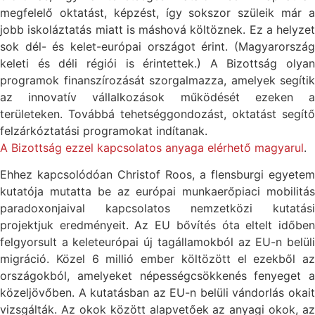
megfelelő oktatást, képzést, így sokszor szüleik már a
jobb iskoláztatás miatt is máshová költöznek. Ez a helyzet
sok dél- és kelet-európai országot érint. (Magyarország
keleti és déli régiói is érintettek.) A Bizottság olyan
programok finanszírozását szorgalmazza, amelyek segítik
az innovatív vállalkozások működését ezeken a
területeken. Továbbá tehetséggondozást, oktatást segítő
felzárkóztatási programokat indítanak.
A Bizottság ezzel kapcsolatos anyaga elérhető magyarul
.
Ehhez kapcsolódóan Christof Roos, a flensburgi egyetem
kutatója mutatta be az európai munkaerőpiaci mobilitás
paradoxonjaival kapcsolatos nemzetközi kutatási
projektjuk eredményeit. Az EU bővítés óta eltelt időben
felgyorsult a keleteurópai új tagállamokból az EU-n belüli
migráció. Közel 6 millió ember költözött el ezekből az
országokból, amelyeket népességcsökkenés fenyeget a
közeljövőben. A kutatásban az EU-n belüli vándorlás okait
vizsgálták. Az okok között alapvetőek az anyagi okok, az