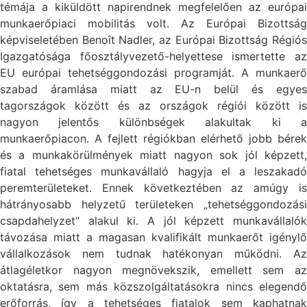
témája a kiküldött napirendnek megfelelően az európai
munkaerőpiaci mobilitás volt. Az Európai Bizottság
képviseletében Benoît Nadler, az Európai Bizottság Régiós
Igazgatósága főosztályvezető-helyettese ismertette az
EU európai tehetséggondozási programját. A munkaerő
szabad áramlása miatt az EU-n belül és egyes
tagországok között és az országok régiói között is
nagyon jelentős különbségek alakultak ki a
munkaerőpiacon. A fejlett régiókban elérhető jobb bérek
és a munkakörülmények miatt nagyon sok jól képzett,
fiatal tehetséges munkavállaló hagyja el a leszakadó
peremterületeket. Ennek következtében az amúgy is
hátrányosabb helyzetű területeken „tehetséggondozási
csapdahelyzet” alakul ki. A jól képzett munkavállalók
távozása miatt a magasan kvalifikált munkaerőt igénylő
vállalkozások nem tudnak hatékonyan működni. Az
átlagéletkor nagyon megnövekszik, emellett sem az
oktatásra, sem más közszolgáltatásokra nincs elegendő
erőforrás, így a tehetséges fiatalok sem kaphatnak