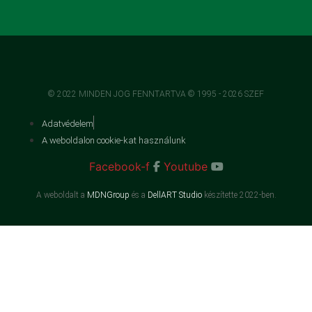
© 2022 MINDEN JOG FENNTARTVA © 1995 - 2026 SZEF
Adatvédelem
A weboldalon cookie-kat használunk
Facebook-f
Youtube
A weboldalt a
MDNGroup
és a
DellART Studio
készítette 2022-ben.