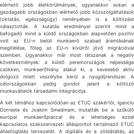
elérhető jobb életkörülmények, ugyanakkor sokan a
gazdagabb országokban elérhető jobb közszolgáltatások
(oktatás, egészségügy) reményében is a költözést
választották. A kutatás eredményei szerint mind a
befogadó mind a küldő országokban alapvetően pozitív
volt az EU-n belüli munkaerő szabad áramlásának
megítélése, főleg az EU-n kívülről jövő migrációval
szemben. Ugyanakkor már most látszanak a negatív
következmények: a küldő peremországok népessége
csökken, munkaerőhiány alakul ki, a kevesebb aktív
dolgozó miatt veszélybe kerül a nyugdíjrendszer. A
célországokban pedig gondot jelent a költöző
munkavállalók társadalmi integrációja.
A két témához kapcsolódóan az ETUC szakértői, Igancio
Dorreste és Joakim Smedmam, mutatták be a szűkülő
európai munkaerőpiaccal és a lehetséges ezzel
kapcsolatos szakszervezeti álláspontot tartalmazó ETUC
állásfoglalás tervezetét. A digitális és a zöldátállás, az