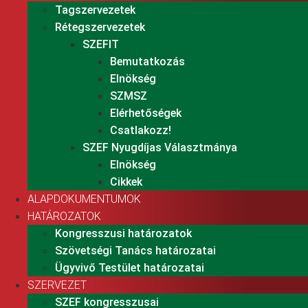
Tagszervezetek
Rétegszervezetek
SZEFIT
Bemutatkozás
Elnökség
SZMSZ
Elérhetőségek
Csatlakozz!
SZEF Nyugdíjas Választmánya
Elnökség
Cikkek
ALAPDOKUMENTUMOK
HATÁROZATOK
Kongresszusi határozatok
Szövetségi Tanács határozatai
Ügyvivő Testület határozatai
SZERVEZET
SZEF kongresszusai