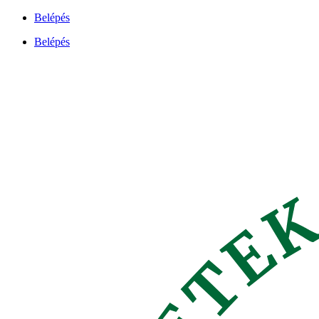
Ugrás
Belépés
a
Belépés
tartalomhoz