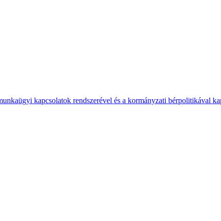
 munkaügyi kapcsolatok rendszerével és a kormányzati bérpolitikával k