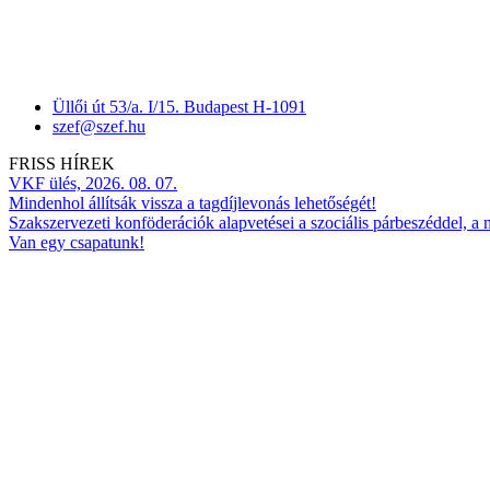
Üllői út 53/a. I/15. Budapest H-1091
szef@szef.hu
FRISS HÍREK
VKF ülés, 2026. 08. 07.
Mindenhol állítsák vissza a tagdíjlevonás lehetőségét!
Szakszervezeti konföderációk alapvetései a szociális párbeszéddel, a
Van egy csapatunk!