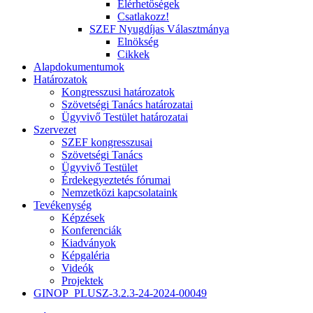
Elérhetőségek
Csatlakozz!
SZEF Nyugdíjas Választmánya
Elnökség
Cikkek
Alapdokumentumok
Határozatok
Kongresszusi határozatok
Szövetségi Tanács határozatai
Ügyvivő Testület határozatai
Szervezet
SZEF kongresszusai
Szövetségi Tanács
Ügyvivő Testület
Érdekegyeztetés fórumai
Nemzetközi kapcsolataink
Tevékenység
Képzések
Konferenciák
Kiadványok
Képgaléria
Videók
Projektek
GINOP_PLUSZ-3.2.3-24-2024-00049