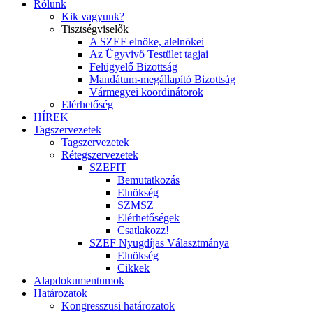
Rólunk
Kik vagyunk?
Tisztségviselők
A SZEF elnöke, alelnökei
Az Ügyvivő Testület tagjai
Felügyelő Bizottság
Mandátum-megállapító Bizottság
Vármegyei koordinátorok
Elérhetőség
HÍREK
Tagszervezetek
Tagszervezetek
Rétegszervezetek
SZEFIT
Bemutatkozás
Elnökség
SZMSZ
Elérhetőségek
Csatlakozz!
SZEF Nyugdíjas Választmánya
Elnökség
Cikkek
Alapdokumentumok
Határozatok
Kongresszusi határozatok