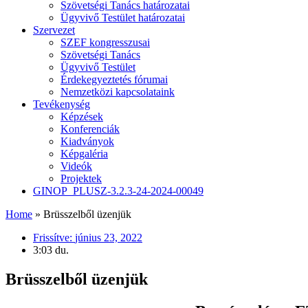
Szövetségi Tanács határozatai
Ügyvivő Testület határozatai
Szervezet
SZEF kongresszusai
Szövetségi Tanács
Ügyvivő Testület
Érdekegyeztetés fórumai
Nemzetközi kapcsolataink
Tevékenység
Képzések
Konferenciák
Kiadványok
Képgaléria
Videók
Projektek
GINOP_PLUSZ-3.2.3-24-2024-00049
Home
»
Brüsszelből üzenjük
Frissítve:
június 23, 2022
3:03 du.
Brüsszelből üzenjük