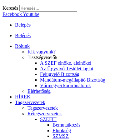
Keresés
Facebook
Youtube
Belépés
Belépés
Rólunk
Kik vagyunk?
Tisztségviselők
A SZEF elnöke, alelnökei
Az Ügyvivő Testület tagjai
Felügyelő Bizottság
Mandátum-megállapító Bizottság
Vármegyei koordinátorok
Elérhetőség
HÍREK
Tagszervezetek
Tagszervezetek
Rétegszervezetek
SZEFIT
Bemutatkozás
Elnökség
SZMSZ