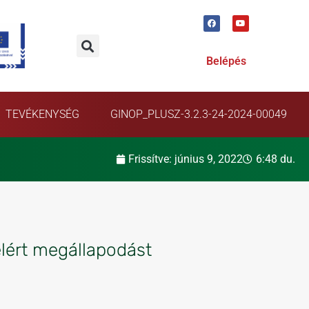
Belépés
TEVÉKENYSÉG
GINOP_PLUSZ-3.2.3-24-2024-00049
Frissítve:
június 9, 2022
6:48 du.
elért megállapodást