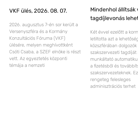
Mindenhol állítsák 
VKF ülés, 2026. 08. 07.
tagdíjlevonás lehe
2026. augusztus 7-én sor került a
Versenyszféra és a Kormány
Két évvel ezelőtt a ko
Konzultációs Fóruma (VKF)
letiltotta azt a lehetős
ülésére, melyen meghívottként
közszférában dolgozók
Csóti Csaba, a SZEF elnöke is részt
szakszervezeti tagdíját
vett. Az egyeztetés központi
munkáltató automatiku
témája a nemzeti
a fizetésből és továbbít
szakszervezeteknek. Ez
rengeteg felesleges
adminisztrációs terhet