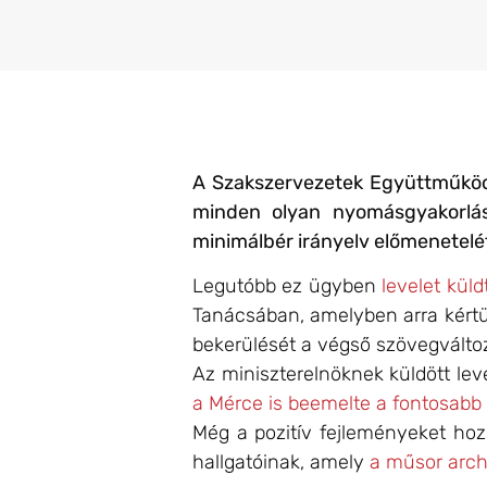
A Szakszervezetek Együttműködé
minden olyan nyomásgyakorlásb
minimálbér irányelv előmenetelé
Legutóbb ez ügyben
levelet kül
Tanácsában, amelyben arra kért
bekerülését a végső szövegválto
Az miniszterelnöknek küldött lev
a Mérce is beemelte a fontosabb
Még a pozitív fejleményeket hoz
hallgatóinak, amely
a műsor arch