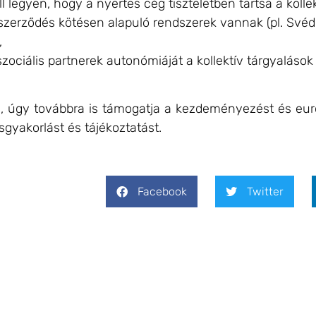
 legyen, hogy a nyertes cég tiszteletben tartsa a kollek
v szerződés kötésen alapuló rendszerek vannak (pl. Své
,
szociális partnerek autonómiáját a kollektív tárgyalás
, úgy továbbra is támogatja a kezdeményezést és eu
gyakorlást és tájékoztatást.
Facebook
Twitter