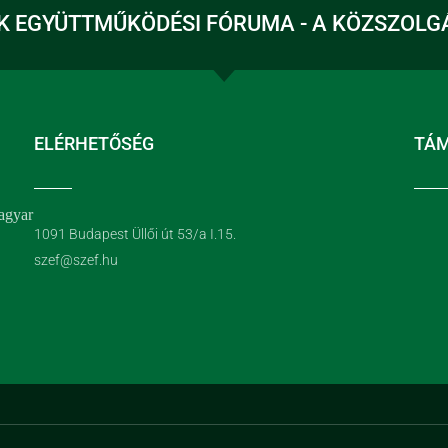
K EGYÜTTMŰKÖDÉSI FÓRUMA - A KÖZSZOLG
ELÉRHETŐSÉG
TÁ
agyar
1091 Budapest Üllői út 53/a I.15.
szef@szef.hu