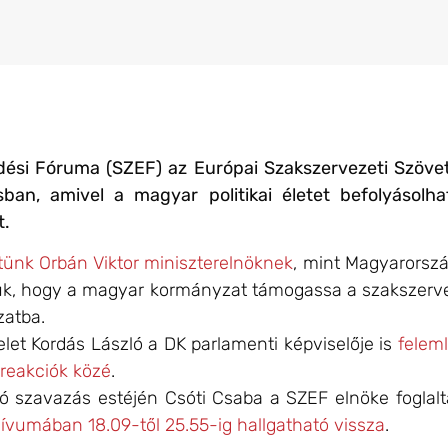
si Fóruma (SZEF) az Európai Szakszervezeti Szövet
an, amivel a magyar politikai életet befolyásol
t.
dtünk Orbán Viktor miniszterelnöknek
, mint Magyarorszá
ük, hogy a magyar kormányzat támogassa a szakszervez
zatba.
elet Kordás László a DK parlamenti képviselője is
felem
 reakciók közé
.
ó szavazás estéjén Csóti Csaba a SZEF elnöke foglalt
ívumában 18.09-től 25.55-ig hallgatható vissza
.