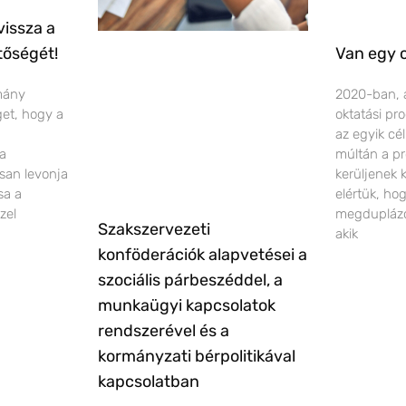
vissza a
tőségét!
Van egy 
rmány
2020-ban, 
éget, hogy a
oktatási pr
az egyik cé
 a
múltán a pr
san levonja
kerüljenek 
sa a
elértük, ho
zel
megduplázó
Szakszervezeti
akik
konföderációk alapvetései a
szociális párbeszéddel, a
munkaügyi kapcsolatok
rendszerével és a
kormányzati bérpolitikával
kapcsolatban