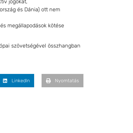
tív jogokat,
dország és Dánia) ott nem
ok és megállapodások kötése
rópai szövetségével összhangban
LinkedIn
Nyomtatás