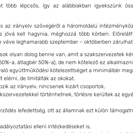
 több lépcsős, így az alábbiakban igyekszünk össze
ás az irányelv szövegéről a háromoldalú intézménykö
 jóvá kell hagynia, méghozzá több körben. Előrelátha
be véve leghamarabb szeptember – októberben zárulhat
k olyan dolog benne van, amit a szakszervezetek kér
60%-a, átlagbér 50%-a), de nem kötelező ez alkalmazni
l való együttműködési kötelezettséget a minimálbér megá
 elérni, de limitálták az okokat,
ik az irányelv, nincsenek kizárt csoportok,
akszervezetekkel történhetnek, törlésre kerültek az egy
rződés lefedettség, ott az államnak ezt külön támogatnia
dályoztatási elleni intézkedéseket is,