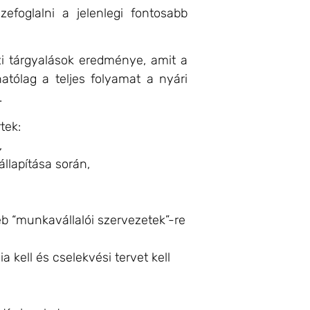
foglalni a jelenlegi fontosabb
zi tárgyalások eredménye, amit a
tólag a teljes folyamat a nyári
.
tek:
,
llapítása során,
éb “munkavállalói szervezetek”-re
 kell és cselekvési tervet kell