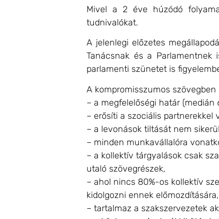
Mivel a 2 éve húzódó folyamat
tudnivalókat.
A jelenlegi előzetes megállapod
Tanácsnak és a Parlamentnek is
parlamenti szünetet is figyelem
A kompromisszumos szövegben so
– a megfelelőségi határ (medián 
– erősíti a szociális partnerekke
– a levonások tiltását nem sikerült
– minden munkavállalóra vonatkoz
– a kollektív tárgyalások csak sz
utaló szövegrészek,
– ahol nincs 80%-os kollektív sze
kidolgozni ennek előmozdítására,
– tartalmaz a szakszervezetek aka