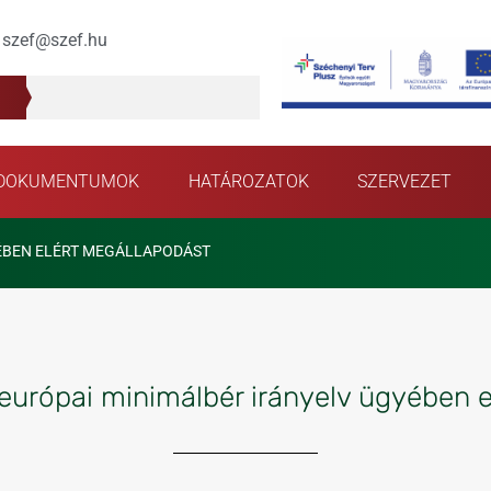
szef@szef.hu
DOKUMENTUMOK
HATÁROZATOK
SZERVEZET
YÉBEN ELÉRT MEGÁLLAPODÁST
európai minimálbér irányelv ügyében 