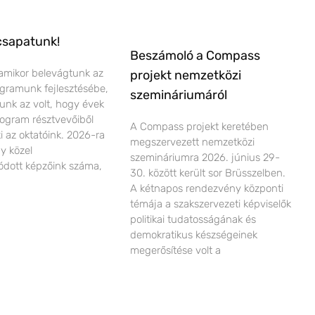
csapatunk!
Beszámoló a Compass
amikor belevágtunk az
projekt nemzetközi
ogramunk fejlesztésébe,
szemináriumáról
lunk az volt, hogy évek
ogram résztvevőiből
A Compass projekt keretében
ki az oktatóink. 2026-ra
megszervezett nemzetközi
gy közel
szemináriumra 2026. június 29-
dott képzőink száma,
30. között került sor Brüsszelben.
A kétnapos rendezvény központi
témája a szakszervezeti képviselők
politikai tudatosságának és
demokratikus készségeinek
megerősítése volt a