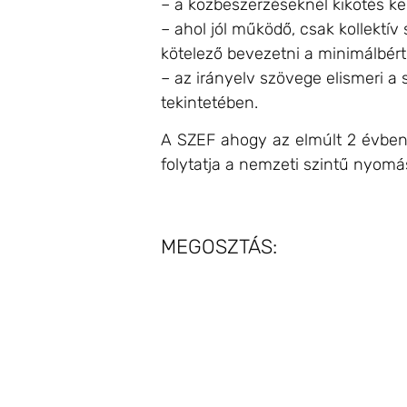
– a közbeszerzéseknél kikötés kell
– ahol jól működő, csak kollektí
kötelező bevezetni a minimálbért
– az irányelv szövege elismeri a 
tekintetében.
A SZEF ahogy az elmúlt 2 évben
folytatja a nemzeti szintű nyomás
MEGOSZTÁS: