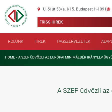
Üllői út 53/a. I/15. Budapest H-1091
FRISS HÍREK
RÓLUNK
HÍREK
TAGSZERVEZETEK
ALAP
HOME
»
A SZEF ÜDVÖZLI AZ EURÓPAI MINIMÁLBÉR IRÁNYELV ÜG
A SZEF üdvözli az 