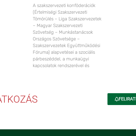
A szakszervezeti konföderációk
(Értelmiségi Szakszervezeti
Tömörülés – Liga Szakszervezetek
– Magyar Szakszervezeti
Szövetség – Munkástanácsok
Országos Szövetsége –
Szakszervezetek Együttműködési
Fóruma) alapvetései a szociális
párbeszéddel, a munkaügyi
kapcsolatok rendszerével és
RATKOZÁS
FELIRAT