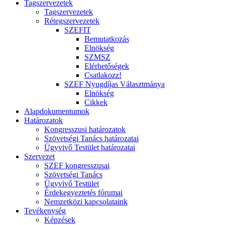
Tagszervezetek
Tagszervezetek
Rétegszervezetek
SZEFIT
Bemutatkozás
Elnökség
SZMSZ
Elérhetőségek
Csatlakozz!
SZEF Nyugdíjas Választmánya
Elnökség
Cikkek
Alapdokumentumok
Határozatok
Kongresszusi határozatok
Szövetségi Tanács határozatai
Ügyvivő Testület határozatai
Szervezet
SZEF kongresszusai
Szövetségi Tanács
Ügyvivő Testület
Érdekegyeztetés fórumai
Nemzetközi kapcsolataink
Tevékenység
Képzések