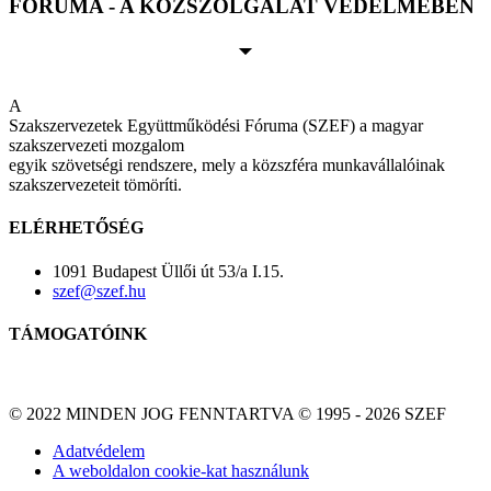
FÓRUMA - A KÖZSZOLGÁLAT VÉDELMÉBEN
A
Szakszervezetek Együttműködési Fóruma (SZEF) a magyar
szakszervezeti mozgalom
egyik szövetségi rendszere, mely a közszféra munkavállalóinak
szakszervezeteit tömöríti.
ELÉRHETŐSÉG
1091 Budapest Üllői út 53/a I.15.
szef@szef.hu
TÁMOGATÓINK
© 2022 MINDEN JOG FENNTARTVA © 1995 - 2026 SZEF
Adatvédelem
A weboldalon cookie-kat használunk