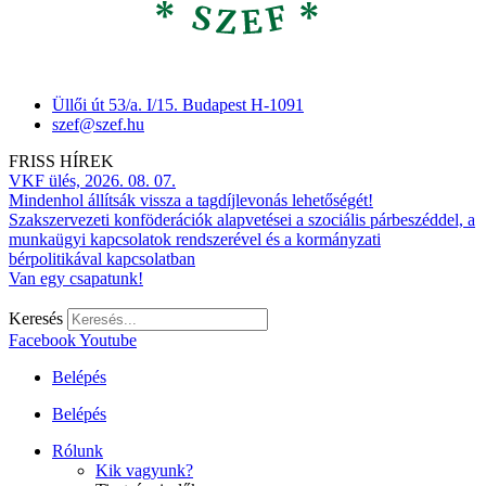
Üllői út 53/a. I/15. Budapest H-1091
szef@szef.hu
FRISS HÍREK
VKF ülés, 2026. 08. 07.
Mindenhol állítsák vissza a tagdíjlevonás lehetőségét!
Szakszervezeti konföderációk alapvetései a szociális párbeszéddel, a
munkaügyi kapcsolatok rendszerével és a kormányzati
bérpolitikával kapcsolatban
Van egy csapatunk!
Keresés
Facebook
Youtube
Belépés
Belépés
Rólunk
Kik vagyunk?