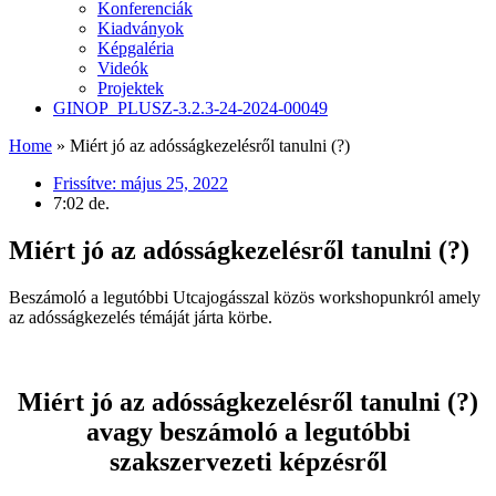
Konferenciák
Kiadványok
Képgaléria
Videók
Projektek
GINOP_PLUSZ-3.2.3-24-2024-00049
Home
»
Miért jó az adósságkezelésről tanulni (?)
Frissítve:
május 25, 2022
7:02 de.
Miért jó az adósságkezelésről tanulni (?)
Beszámoló a legutóbbi Utcajogásszal közös workshopunkról amely
az adósságkezelés témáját járta körbe.
Miért jó az adósságkezelésről tanulni (?)
avagy beszámoló a legutóbbi
szakszervezeti képzésről