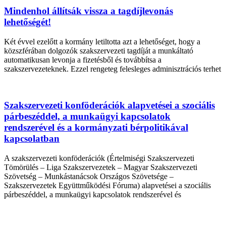
Mindenhol állítsák vissza a tagdíjlevonás
lehetőségét!
Két évvel ezelőtt a kormány letiltotta azt a lehetőséget, hogy a
közszférában dolgozók szakszervezeti tagdíját a munkáltató
automatikusan levonja a fizetésből és továbbítsa a
szakszervezeteknek. Ezzel rengeteg felesleges adminisztrációs terhet
Szakszervezeti konföderációk alapvetései a szociális
párbeszéddel, a munkaügyi kapcsolatok
rendszerével és a kormányzati bérpolitikával
kapcsolatban
A szakszervezeti konföderációk (Értelmiségi Szakszervezeti
Tömörülés – Liga Szakszervezetek – Magyar Szakszervezeti
Szövetség – Munkástanácsok Országos Szövetsége –
Szakszervezetek Együttműködési Fóruma) alapvetései a szociális
párbeszéddel, a munkaügyi kapcsolatok rendszerével és