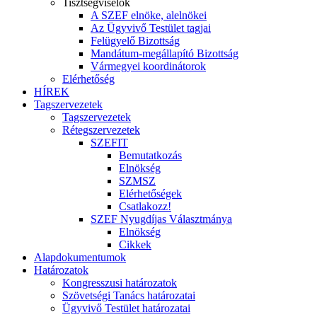
Tisztségviselők
A SZEF elnöke, alelnökei
Az Ügyvivő Testület tagjai
Felügyelő Bizottság
Mandátum-megállapító Bizottság
Vármegyei koordinátorok
Elérhetőség
HÍREK
Tagszervezetek
Tagszervezetek
Rétegszervezetek
SZEFIT
Bemutatkozás
Elnökség
SZMSZ
Elérhetőségek
Csatlakozz!
SZEF Nyugdíjas Választmánya
Elnökség
Cikkek
Alapdokumentumok
Határozatok
Kongresszusi határozatok
Szövetségi Tanács határozatai
Ügyvivő Testület határozatai