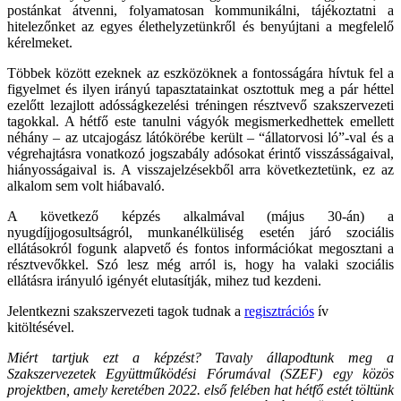
postánkat átvenni, folyamatosan kommunikálni, tájékoztatni a
hitelezőnket az egyes élethelyzetünkről és benyújtani a megfelelő
kérelmeket.
Többek között ezeknek az eszközöknek a fontosságára hívtuk fel a
figyelmet és ilyen irányú tapasztatainkat osztottuk meg a pár héttel
ezelőtt lezajlott adósságkezelési tréningen résztvevő szakszervezeti
tagokkal. A hétfő este tanulni vágyók megismerkedhettek emellett
néhány – az utcajogász látókörébe került – “állatorvosi ló”-val és a
végrehajtásra vonatkozó jogszabály adósokat érintő visszásságaival,
hiányosságaival is. A visszajelzésekből arra következtetünk, ez az
alkalom sem volt hiábavaló.
A következő képzés alkalmával (május 30-án) a
nyugdíjjogosultságról, munkanélküliség esetén járó szociális
ellátásokról fogunk alapvető és fontos információkat megosztani a
résztvevőkkel. Szó lesz még arról is, hogy ha valaki szociális
ellátásra irányuló igényét elutasítják, mihez tud kezdeni.
Jelentkezni szakszervezeti tagok tudnak a
regisztrációs
ív
kitöltésével.
Miért tartjuk ezt a képzést? Tavaly állapodtunk meg a
Szakszervezetek Együttműködési Fórumával (SZEF) egy közös
projektben, amely keretében 2022. első felében hat hétfő estét töltünk