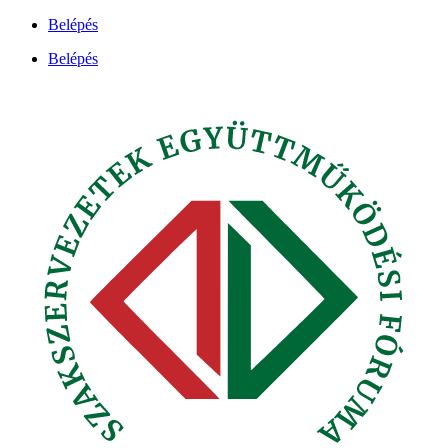
Ugrás
Belépés
a
Belépés
tartalomhoz