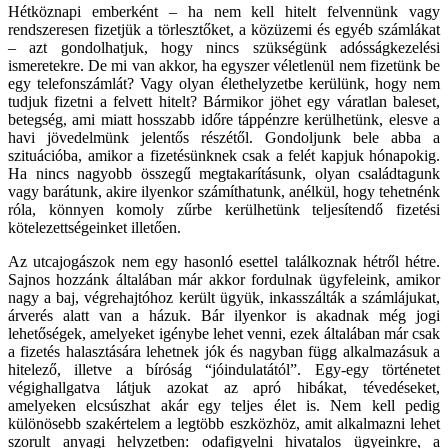
Hétköznapi emberként – ha nem kell hitelt felvennünk vagy
rendszeresen fizetjük a törlesztőket, a közüzemi és egyéb számlákat
– azt gondolhatjuk, hogy nincs szükségünk adósságkezelési
ismeretekre. De mi van akkor, ha egyszer véletlenül nem fizetünk be
egy telefonszámlát? Vagy olyan élethelyzetbe kerülünk, hogy nem
tudjuk fizetni a felvett hitelt? Bármikor jöhet egy váratlan baleset,
betegség, ami miatt hosszabb időre táppénzre kerülhetünk, elesve a
havi jövedelmünk jelentős részétől. Gondoljunk bele abba a
szituációba, amikor a fizetésünknek csak a felét kapjuk hónapokig.
Ha nincs nagyobb összegű megtakarításunk, olyan családtagunk
vagy barátunk, akire ilyenkor számíthatunk, anélkül, hogy tehetnénk
róla, könnyen komoly zűrbe kerülhetünk teljesítendő fizetési
kötelezettségeinket illetően.
Az utcajogászok nem egy hasonló esettel találkoznak hétről hétre.
Sajnos hozzánk általában már akkor fordulnak ügyfeleink, amikor
nagy a baj, végrehajtóhoz került ügyük, inkasszálták a számlájukat,
árverés alatt van a házuk. Bár ilyenkor is akadnak még jogi
lehetőségek, amelyeket igénybe lehet venni, ezek általában már csak
a fizetés halasztására lehetnek jók és nagyban függ alkalmazásuk a
hitelező, illetve a bíróság “jóindulatától”. Egy-egy történetet
végighallgatva látjuk azokat az apró hibákat, tévedéseket,
amelyeken elcsúszhat akár egy teljes élet is. Nem kell pedig
különösebb szakértelem a legtöbb eszközhöz, amit alkalmazni lehet
szorult anyagi helyzetben: odafigyelni hivatalos ügyeinkre, a