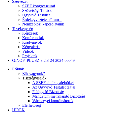
Szervezet
SZEF kongresszusai
Szövetségi Tanács
Ügyvivő Testület
Érdekegyeztetés fórumai
Nemzetközi kapcsolataink
Tevékenység
Képzések
Konferenciák
Kiadványok
Képgaléria
Videók
Projektek
GINOP_PLUSZ-3.2.3-24-2024-00049
Rólunk
Kik vagyunk?
Tisztségviselők
A SZEF elnöke, alelnökei
Az Ügyvivő Testület tagjai
Felügyelő Bizottság
Mandátum-megállapító Bizottság
Vármegyei koordinátorok
Elérhetőség
HÍREK