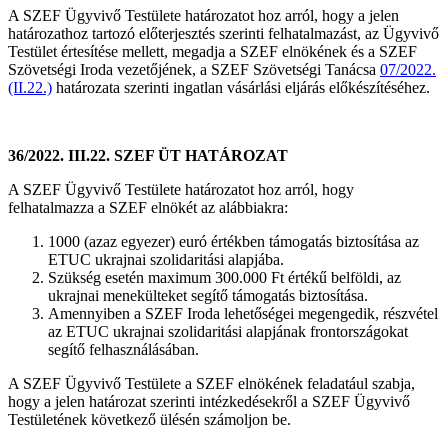
A SZEF Ügyvivő Testülete határozatot hoz arról, hogy a jelen
határozathoz tartozó előterjesztés szerinti felhatalmazást, az Ügyvivő
Testület értesítése mellett, megadja a SZEF elnökének és a SZEF
Szövetségi Iroda vezetőjének, a SZEF Szövetségi Tanácsa
07/2022.
(II.22.)
határozata szerinti ingatlan vásárlási eljárás előkészítéséhez.
36/2022. III.22. SZEF ÜT HATÁROZAT
A SZEF Ügyvivő Testülete határozatot hoz arról, hogy
felhatalmazza a SZEF elnökét az alábbiakra:
1000 (azaz egyezer) euró értékben támogatás biztosítása az
ETUC ukrajnai szolidaritási alapjába.
Szükség esetén maximum 300.000 Ft értékű belföldi, az
ukrajnai menekülteket segítő támogatás biztosítása.
Amennyiben a SZEF Iroda lehetőségei megengedik, részvétel
az ETUC ukrajnai szolidaritási alapjának frontországokat
segítő felhasználásában.
A SZEF Ügyvivő Testülete a SZEF elnökének feladatául szabja,
hogy a jelen határozat szerinti intézkedésekről a SZEF Ügyvivő
Testületének következő ülésén számoljon be.