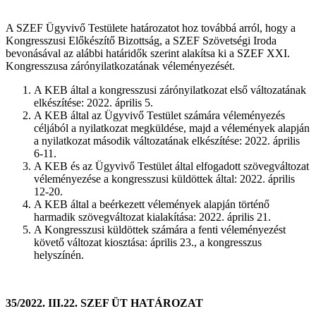
A SZEF Ügyvivő Testülete határozatot hoz továbbá arról, hogy a
Kongresszusi Előkészítő Bizottság, a SZEF Szövetségi Iroda
bevonásával az alábbi határidők szerint alakítsa ki a SZEF XXI.
Kongresszusa zárónyilatkozatának véleményezését.
A KEB által a kongresszusi zárónyilatkozat első változatának
elkészítése: 2022. április 5.
A KEB által az Ügyvivő Testület számára véleményezés
céljából a nyilatkozat megküldése, majd a vélemények alapján
a nyilatkozat második változatának elkészítése: 2022. április
6-11.
A KEB és az Ügyvivő Testület által elfogadott szövegváltozat
véleményezése a kongresszusi küldöttek által: 2022. április
12-20.
A KEB által a beérkezett vélemények alapján történő
harmadik szövegváltozat kialakítása: 2022. április 21.
A Kongresszusi küldöttek számára a fenti véleményezést
követő változat kiosztása: április 23., a kongresszus
helyszínén.
35/2022. III.22. SZEF ÜT HATÁROZAT