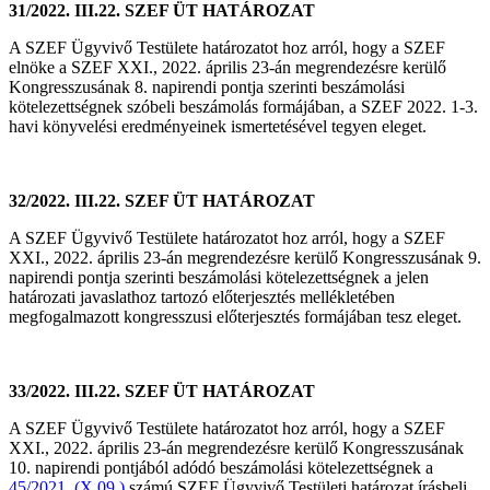
31/2022. III.22. SZEF ÜT HATÁROZAT
A SZEF Ügyvivő Testülete határozatot hoz arról, hogy a SZEF
elnöke a SZEF XXI., 2022. április 23-án megrendezésre kerülő
Kongresszusának 8. napirendi pontja szerinti beszámolási
kötelezettségnek szóbeli beszámolás formájában, a SZEF 2022. 1-3.
havi könyvelési eredményeinek ismertetésével tegyen eleget.
32/2022. III.22. SZEF ÜT HATÁROZAT
A SZEF Ügyvivő Testülete határozatot hoz arról, hogy a SZEF
XXI., 2022. április 23-án megrendezésre kerülő Kongresszusának 9.
napirendi pontja szerinti beszámolási kötelezettségnek a jelen
határozati javaslathoz tartozó előterjesztés mellékletében
megfogalmazott kongresszusi előterjesztés formájában tesz eleget.
33/2022. III.22. SZEF ÜT HATÁROZAT
A SZEF Ügyvivő Testülete határozatot hoz arról, hogy a SZEF
XXI., 2022. április 23-án megrendezésre kerülő Kongresszusának
10. napirendi pontjából adódó beszámolási kötelezettségnek a
45/2021. (X.09.)
számú SZEF Ügyvivő Testületi határozat írásbeli