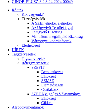
GINOP_PLUSZ-3.2.3-24-2024-00049
Rólunk
Kik vagyunk?
Tisztségviselők
A SZEF elnöke, alelnökei
Az Ügyvivő Testület tagjai
Felügyelő Bizottság
Mandátum-megállapító Bizottság
Vármegyei koordinátorok
Elérhetőség
HÍREK
Tagszervezetek
Tagszervezetek
Rétegszervezetek
SZEFIT
Bemutatkozás
Elnökség
SZMSZ
Elérhetőségek
Csatlakozz!
SZEF Nyugdíjas Választmánya
Elnökség
Cikkek
Alapdokumentumok