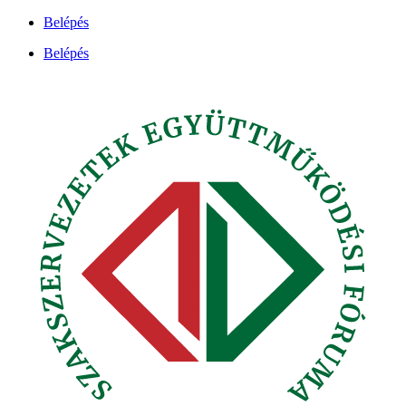
Ugrás
Belépés
a
Belépés
tartalomhoz