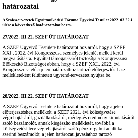
határozatai
A Szakszervezetek Együttműködési Fóruma Ügyvivő Testület 2022. 03.22-i
ülése a kövvetkező határozatokat hozta.
27/2022. III.22. SZEF ÜT HATÁROZAT
A SZEF Ügyvivő Testülete határozatot hoz arról, hogy a SZEF
XXI., 2022. évi Kongresszusa személyes jelenlét mellett kerül
megvalósításra. Egyúttal támogatásáról biztosítja a Kongresszusi
Előkészítő Bizottságot abban, hogy a SZEF XXI., 2022. évi
Kongresszusa elé a jelen határozathoz tartozó előterjesztés 1. sz.
mellékleteként feltüntetett ügyrend-tervezetet nyújtsa be.
28/2022. III.22. SZEF ÜT HATÁROZAT
A SZEF Ügyvivő Testülete határozatot hoz arról, hogy a jelen
előterjesztéshez mellékelt, a SZEF 2021. évi költségvetése
végrehajtásáról, gazdálkodásáról, mérleg-és eredmény kimutatásáról
szóló beszámolót, annak kiegészítő mellékletét, továbbá a
költségvetési terv végrehajtásáról szóló pénzforgalmi analitika
szerinti beszámolót, a jelen határozati javaslathoz tartozó