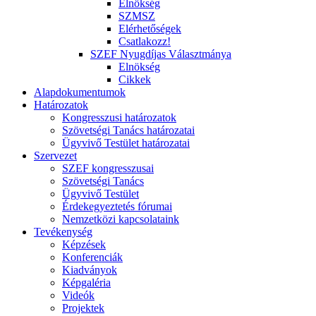
Elnökség
SZMSZ
Elérhetőségek
Csatlakozz!
SZEF Nyugdíjas Választmánya
Elnökség
Cikkek
Alapdokumentumok
Határozatok
Kongresszusi határozatok
Szövetségi Tanács határozatai
Ügyvivő Testület határozatai
Szervezet
SZEF kongresszusai
Szövetségi Tanács
Ügyvivő Testület
Érdekegyeztetés fórumai
Nemzetközi kapcsolataink
Tevékenység
Képzések
Konferenciák
Kiadványok
Képgaléria
Videók
Projektek