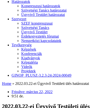
Határozatok
Kongresszusi határozatok
Szövetségi Tanács határozatai
Ügyvivő Testület határozatai
Szervezet
SZEF kongresszusai
Szövetségi Tanács
Ügyvivő Testület
Érdekegyeztetés fórumai
Nemzetközi kapcsolataink
Tevékenység
Képzések
Konferenciák
Kiadványok
Képgaléria
Videók
Projektek
GINOP_PLUSZ-3.2.3-24-2024-00049
Home
»
2022.03.22-ei Ügyvivő Testületi ülés határozatai
Frissítve:
március 22, 2022
9:51 de.
2022.03.22-ei Ügyvivő Testületi ülés