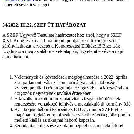
ismertetésével tesz eleget.
34/2022. III.22. SZEF ÜT HATÁROZAT
A SZEF Ügyvivő Testülete határozatot hoz arról, hogy a SZEF
XXI. Kongresszusa 11. napirendi pontja szerinti kongresszusi
zárónyilatkozat tervezetét a Kongresszusi Előkészítő Bizottság
fogalmazza meg az alábbi elvek alapján, figyelembe véve a napi
aktualitásokat.
Vélemények és követelések megfogalmazása a 2022. április
3-ai parlamenti választáson kormányalakítási többséget
szerzett politikai erő programjához igazodva, a közszférában
dolgozók helyzetének javítása érdekében.
A közalkalmazotti reprezentativitás vizsgálat kérdésének
rendezésére vonatkozó felhívás a megalakuló új kormány felé.
Az ukrajnai háború kapcsán az ETUC, mint a SZEF-et is
magában foglaló európai szakszervezeti szövetség álláspontja
melletti kiállás az ukrajnai háború kapcsán.
Szolidaritás kifejezése az ukrán néppel és a menekülőkkel.