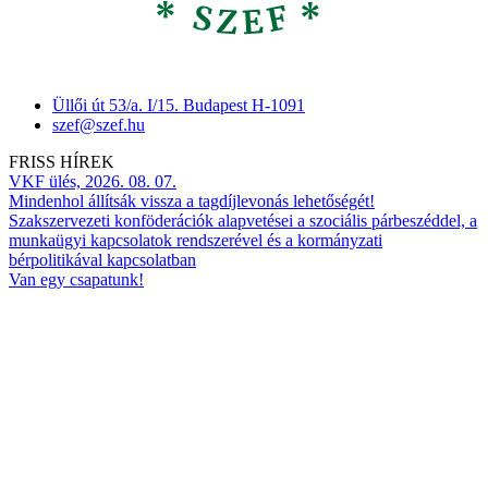
Üllői út 53/a. I/15. Budapest H-1091
szef@szef.hu
FRISS HÍREK
VKF ülés, 2026. 08. 07.
Mindenhol állítsák vissza a tagdíjlevonás lehetőségét!
Szakszervezeti konföderációk alapvetései a szociális párbeszéddel, a
munkaügyi kapcsolatok rendszerével és a kormányzati
bérpolitikával kapcsolatban
Van egy csapatunk!