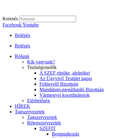
Keresés
Facebook
Youtube
Belépés
Belépés
Rólunk
Kik vagyunk?
Tisztségviselők
A SZEF elnöke, alelnökei
Az Ügyvivő Testület tagjai
Felügyelő Bizottság
Mandátum-megállapító Bizottság
Vármegyei koordinátorok
Elérhetőség
HÍREK
Tagszervezetek
Tagszervezetek
Rétegszervezetek
SZEFIT
Bemutatkozás