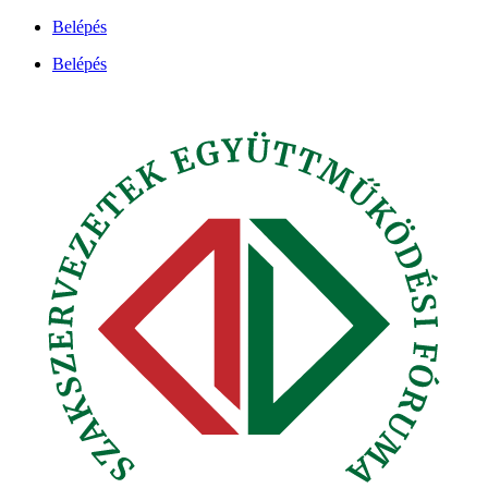
Ugrás
Belépés
a
Belépés
tartalomhoz