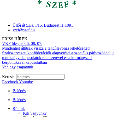
Üllői út 53/a. I/15. Budapest H-1091
szef@szef.hu
FRISS HÍREK
VKF ülés, 2026. 08. 07.
Mindenhol állítsák vissza a tagdíjlevonás lehetőségét!
Szakszervezeti konföderációk alapvetései a szociális párbeszéddel, a
munkaügyi kapcsolatok rendszerével és a kormányzati
bérpolitikával kapcsolatban
Van egy csapatunk!
Keresés
Facebook
Youtube
Belépés
Belépés
Rólunk
Kik vagyunk?