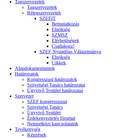
Tagszervezetek
Tagszervezetek
Rétegszervezetek
SZEFIT
Bemutatkozás
Elnökség
SZMSZ
Elérhetőségek
Csatlakozz!
SZEF Nyugdíjas Választmánya
Elnökség
Cikkek
Alapdokumentumok
Határozatok
Kongresszusi határozatok
Szövetségi Tanács határozatai
Ügyvivő Testület határozatai
Szervezet
SZEF kongresszusai
Szövetségi Tanács
Ügyvivő Testület
Érdekegyeztetés fórumai
Nemzetközi kapcsolataink
Tevékenység
Képzések