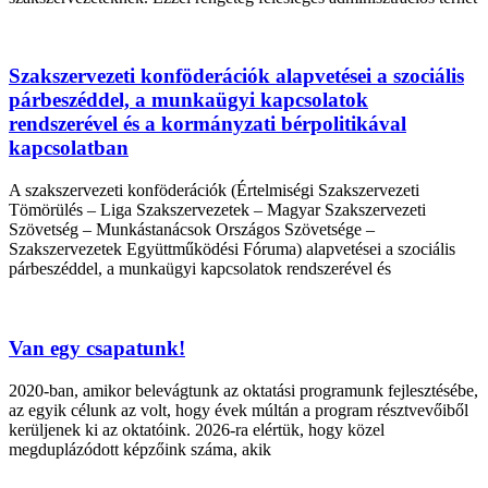
Szakszervezeti konföderációk alapvetései a szociális
párbeszéddel, a munkaügyi kapcsolatok
rendszerével és a kormányzati bérpolitikával
kapcsolatban
A szakszervezeti konföderációk (Értelmiségi Szakszervezeti
Tömörülés – Liga Szakszervezetek – Magyar Szakszervezeti
Szövetség – Munkástanácsok Országos Szövetsége –
Szakszervezetek Együttműködési Fóruma) alapvetései a szociális
párbeszéddel, a munkaügyi kapcsolatok rendszerével és
Van egy csapatunk!
2020-ban, amikor belevágtunk az oktatási programunk fejlesztésébe,
az egyik célunk az volt, hogy évek múltán a program résztvevőiből
kerüljenek ki az oktatóink. 2026-ra elértük, hogy közel
megduplázódott képzőink száma, akik