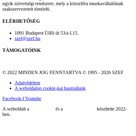
egyik szövetségi rendszere, mely a közszféra munkavállalóinak
szakszervezeteit tömöríti.
ELÉRHETŐSÉG
1091 Budapest Üllői út 53/a I.15.
szef@szef.hu
TÁMOGATÓINK
© 2022 MINDEN JOG FENNTARTVA © 1995 - 2026 SZEF
Adatvédelem
A weboldalon cookie-kat használunk
Facebook-f
Youtube
A weboldalt a
MDNGroup
és a
DellART Studio
készítette 2022-
ben.