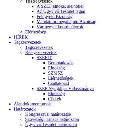
Tisztségviselők
A SZEF elnöke, alelnökei
Az Ügyvivő Testület tagjai
Felügyelő Bizottság
Mandátum-megállapító Bizottság
Vármegyei koordinátorok
Elérhetőség
HÍREK
Tagszervezetek
Tagszervezetek
Rétegszervezetek
SZEFIT
Bemutatkozás
Elnökség
SZMSZ
Elérhetőségek
Csatlakozz!
SZEF Nyugdíjas Választmánya
Elnökség
Cikkek
Alapdokumentumok
Határozatok
Kongresszusi határozatok
Szövetségi Tanács határozatai
Ügyvivő Testület határozatai