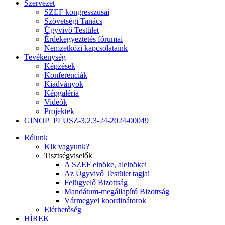
Szervezet
SZEF kongresszusai
Szövetségi Tanács
Ügyvivő Testület
Érdekegyeztetés fórumai
Nemzetközi kapcsolataink
Tevékenység
Képzések
Konferenciák
Kiadványok
Képgaléria
Videók
Projektek
GINOP_PLUSZ-3.2.3-24-2024-00049
Rólunk
Kik vagyunk?
Tisztségviselők
A SZEF elnöke, alelnökei
Az Ügyvivő Testület tagjai
Felügyelő Bizottság
Mandátum-megállapító Bizottság
Vármegyei koordinátorok
Elérhetőség
HÍREK