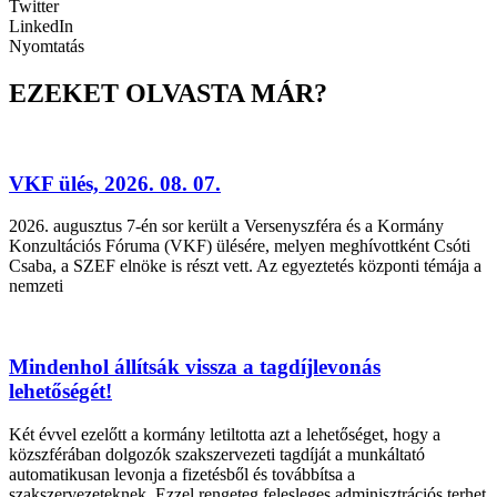
Twitter
LinkedIn
Nyomtatás
EZEKET OLVASTA MÁR?
VKF ülés, 2026. 08. 07.
2026. augusztus 7-én sor került a Versenyszféra és a Kormány
Konzultációs Fóruma (VKF) ülésére, melyen meghívottként Csóti
Csaba, a SZEF elnöke is részt vett. Az egyeztetés központi témája a
nemzeti
Mindenhol állítsák vissza a tagdíjlevonás
lehetőségét!
Két évvel ezelőtt a kormány letiltotta azt a lehetőséget, hogy a
közszférában dolgozók szakszervezeti tagdíját a munkáltató
automatikusan levonja a fizetésből és továbbítsa a
szakszervezeteknek. Ezzel rengeteg felesleges adminisztrációs terhet