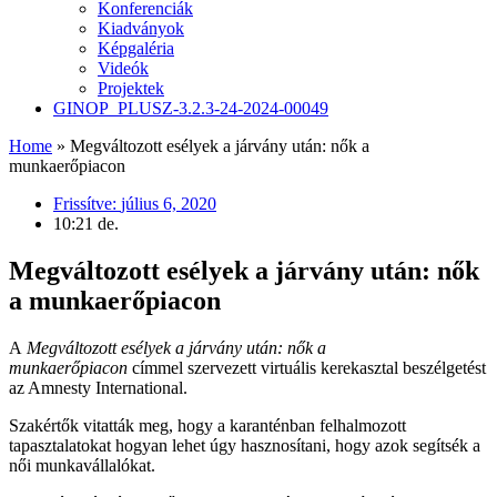
Konferenciák
Kiadványok
Képgaléria
Videók
Projektek
GINOP_PLUSZ-3.2.3-24-2024-00049
Home
»
Megváltozott esélyek a járvány után: nők a
munkaerőpiacon
Frissítve:
július 6, 2020
10:21 de.
Megváltozott esélyek a járvány után: nők
a munkaerőpiacon
A
Megváltozott esélyek a járvány után: nők a
munkaerőpiacon
címmel szervezett virtuális kerekasztal beszélgetést
az Amnesty International.
Szakértők vitatták meg, hogy a karanténban felhalmozott
tapasztalatokat hogyan lehet úgy hasznosítani, hogy azok segítsék a
női munkavállalókat.