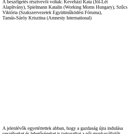
A beszélgetés résztvevői voltak: Keveházi Kata (Jól-Lét
Alapítvány), Spielmann Katalin (Working Moms Hungary), Szűcs
Viktória (Szakszervezetek Együttműködési Fóruma),
Tamás-Sáróy Krisztina (Amnesty International)
A jelenlévők egyetértettek abban, hogy a gazdaság újra indulása
veszélyeket és lehetőségeket is tartogathat a női munkavállalók