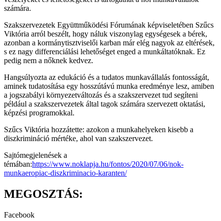
számára.
Szakszervezetek Együttműködési Fórumának képviseletében Szűcs
Viktória arról beszélt, hogy náluk viszonylag egységesek a bérek,
azonban a kormánytisztviselői karban már elég nagyok az eltérések,
s ez nagy differenciálási lehetőséget enged a munkáltatóknak. Ez
pedig nem a nőknek kedvez.
Hangsúlyozta az edukáció és a tudatos munkavállalás fontosságát,
aminek tudatosítása egy hosszútávú munka eredménye lesz, amiben
a jogszabályi környezetváltozás és a szakszervezet tud segíteni
például a szakszervezetek által tagok számára szervezett oktatási,
képzési programokkal.
Szűcs Viktória hozzátette: azokon a munkahelyeken kisebb a
diszkrimináció mértéke, ahol van szakszervezet.
Sajtómegjelenések a
témában:
https://www.noklapja.hu/fontos/2020/07/06/nok-
munkaeropiac-diszkriminacio-karanten/
MEGOSZTÁS:
Facebook