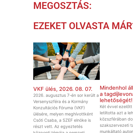
MEGOSZTÁS:
EZEKET OLVASTA MÁR
Mindenhol áll
VKF ülés, 2026. 08. 07.
a tagdíjlevon
2026. augusztus 7-én sor került a
lehetőségét!
Versenyszféra és a Kormány
Két évvel ezelőt
Konzultációs Fóruma (VKF)
letiltotta azt a l
ülésére, melyen meghívottként
közszférában do
Csóti Csaba, a SZEF elnöke is
szakszervezeti t
részt vett. Az egyeztetés
munkáltató autom
központi témája a nemzeti