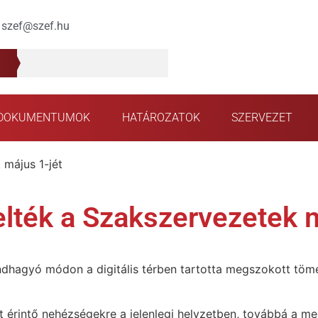
szef@szef.hu
DOKUMENTUMOK
HATÁROZATOK
SZERVEZET
 május 1-jét
elték a Szakszervezetek 
rendhagyó módon a digitális térben tartotta megszokott t
at érintő nehézségekre a jelenlegi helyzetben, továbbá a m