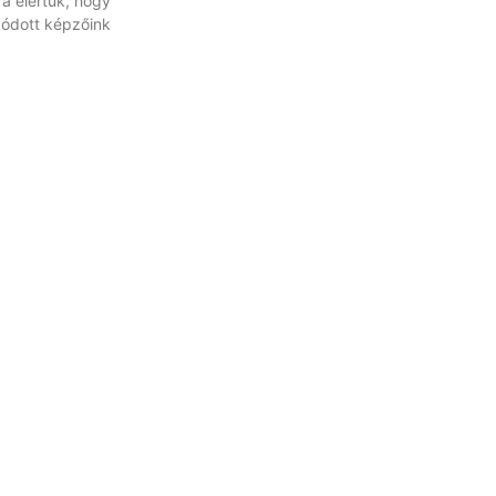
ra elértük, hogy
ódott képzőink