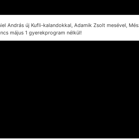
el András új Kufli-kalandokkal, Adamik Zsolt mesével, M
nincs május 1 gyerekprogram nélkül!