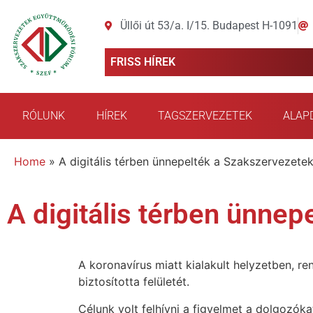
Üllői út 53/a. I/15. Budapest H-1091
FRISS HÍREK
RÓLUNK
HÍREK
TAGSZERVEZETEK
ALAP
Home
»
A digitális térben ünnepelték a Szakszervezetek
A digitális térben ünnep
A koronavírus miatt kialakult helyzetben, 
biztosította felületét.
Célunk volt felhívni a figyelmet a dolgozók