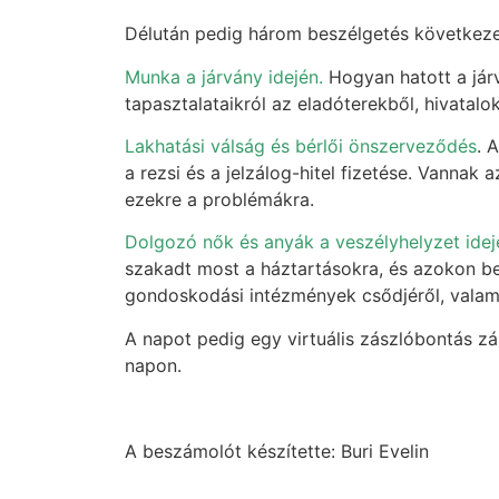
Délután pedig három beszélgetés következett
Munka a járvány idején.
Hogyan hatott a járv
tapasztalataikról az eladóterekből, hivatalo
Lakhatási válság és bérlői önszerveződés
. 
a rezsi és a jelzálog-hitel fizetése. Vanna
ezekre a problémákra.
Dolgozó nők és anyák a veszélyhelyzet idej
szakadt most a háztartásokra, és azokon bel
gondoskodási intézmények csődjéről, valami
A napot pedig egy virtuális zászlóbontás zá
napon.
A beszámolót készítette: Buri Evelin