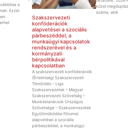
oktatóink. 2026-
ovábbítsa a
közel megdupláz
nek. Ezzel
száma, akik
ges
Szakszervezeti
terhet
konföderációk
alapvetései a szociális
párbeszéddel, a
munkaügyi kapcsolatok
rendszerével és a
kormányzati
bérpolitikával
kapcsolatban
A szakszervezeti konföderációk
(Értelmiségi Szakszervezeti
Tömörülés – Liga
Szakszervezetek – Magyar
Szakszervezeti Szövetség –
Munkástanácsok Országos
Szövetsége – Szakszervezetek
Együttműködési Fóruma)
alapvetései a szociális
párbeszéddel, a munkaügyi