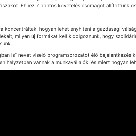
őszakot. Ehhez 7 pontos követelés csomagot állítottunk ös
a koncentráltak, hogyan lehet enyhíteni a gazdasági válsá
keit, milyen új formákat kell kidolgoznunk, hogy szolidári
sunk.
ágban is” nevet viselő programsorozatot élő bejelentkezés k
en helyzetben vannak a munkavállalók, és miért hogyan leh