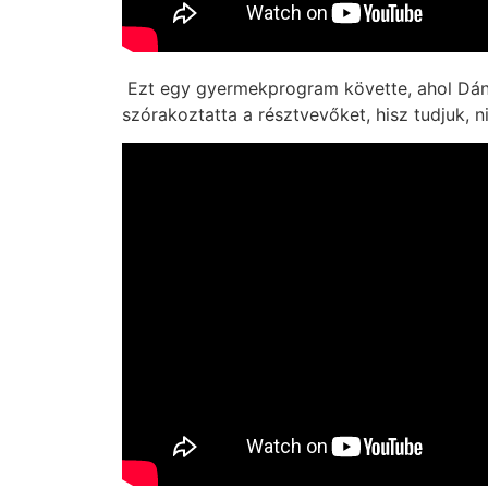
Ezt egy gyermekprogram követte, ahol Dáni
szórakoztatta a résztvevőket, hisz tudjuk, 