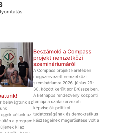
Nyomtatás
Beszámoló a Compass
projekt nemzetközi
szemináriumáról
A Compass projekt keretében
megszervezett nemzetközi
szemináriumra 2026. június 29-
30. között került sor Brüsszelben.
A kétnapos rendezvény központi
patunk!
témája a szakszervezeti
r belevágtunk az
képviselők politikai
munk
tudatosságának és demokratikus
z egyik célunk az
készségeinek megerősítése volt a
múltán a program
üljenek ki az