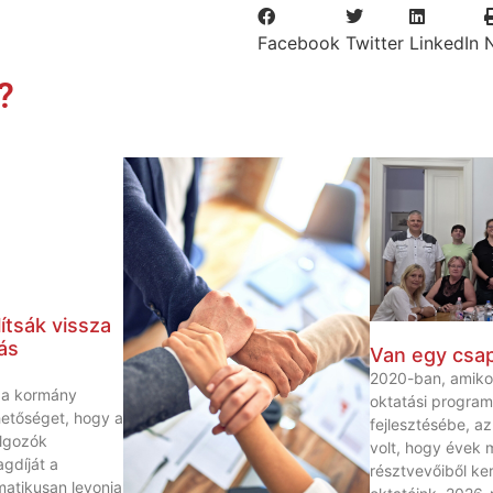
Facebook
Twitter
LinkedIn
?
ítsák vissza
ás
Van egy csa
2020-ban, amiko
t a kormány
oktatási progra
ehetőséget, hogy a
fejlesztésébe, a
lgozók
volt, hogy évek 
agdíját a
résztvevőiből ker
atikusan levonja