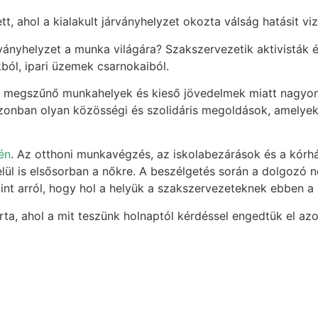
, ahol a kialakult járványhelyzet okozta válság hatásit vi
ányhelyzet a munka világára? Szakszervezetik aktivisták 
kból, ipari üzemek csarnokaiból.
A megszűnő munkahelyek és kieső jövedelmek miatt nagyon
k azonban olyan közösségi és szolidáris megoldások, amely
én
. Az otthoni munkavégzés, az iskolabezárások és a kórhá
ül is elsősorban a nőkre. A beszélgetés során a dolgozó n
nt arról, hogy hol a helyük a szakszervezeteknek ebben a
rta, ahol a mit teszünk holnaptól kérdéssel engedtük el azo