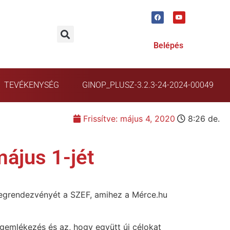
Belépés
TEVÉKENYSÉG
GINOP_PLUSZ-3.2.3-24-2024-00049
Frissítve:
május 4, 2020
8:26 de.
május 1-jét
ömegrendezvényét a SZEF, amihez a Mérce.hu
egemlékezés és az, hogy együtt új célokat