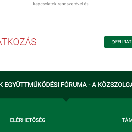
kapcsolatok rendszerével és
RATKOZÁS
FELIRAT
K EGYÜTTMŰKÖDÉSI FÓRUMA - A KÖZSZOLG
ELÉRHETŐSÉG
TÁ