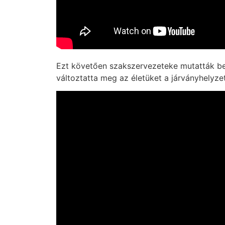
Ezt követően szakszervezeteke mutatták be,
változtatta meg az életüket a járványhelyzet