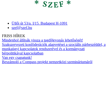
Üllői út 53/a. I/15. Budapest H-1091
szef@szef.hu
FRISS HÍREK
Mindenhol állítsák vissza a tagdíjlevonás lehetőségét!
Szakszervezeti konföderációk alapvetései a szociális párbeszéddel, a
munkaügyi kapcsolatok rendszerével és a kormányzati
bérpolitikával kapcsolatban
Van egy csapatunk!
Beszámoló a Compass projekt nemzetközi szemináriumáról