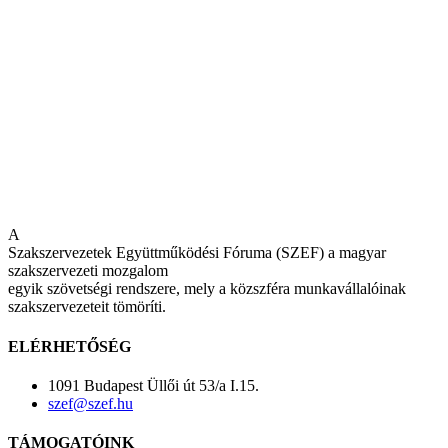
A
Szakszervezetek Együttműködési Fóruma (SZEF) a magyar
szakszervezeti mozgalom
egyik szövetségi rendszere, mely a közszféra munkavállalóinak
szakszervezeteit tömöríti.
ELÉRHETŐSÉG
1091 Budapest Üllői út 53/a I.15.
szef@szef.hu
TÁMOGATÓINK