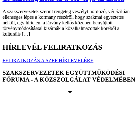
A szakszervezetek szerint rengeteg veszélyt hordozó, vérlázítóan
ellenséges lépés a kormány részéről, hogy szakmai egyeztetés
nélkül, egy hirtelen, a járvány kellős közepén benyújtott
törvénymódosítással kizárnák a közalkalmazottak köréből a
kulturális […]
HÍRLEVÉL FELIRATKOZÁS
FELIRATKOZÁS A SZEF HÍRLEVELÉRE
SZAKSZERVEZETEK EGYÜTTMŰKÖDÉSI
FÓRUMA - A KÖZSZOLGÁLAT VÉDELMÉBEN