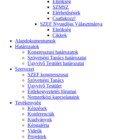
Elnökség
SZMSZ
Elérhetőségek
Csatlakozz!
SZEF Nyugdíjas Választmánya
Elnökség
Cikkek
Alapdokumentumok
Határozatok
Kongresszusi határozatok
Szövetségi Tanács határozatai
Ügyvivő Testület határozatai
Szervezet
SZEF kongresszusai
Szövetségi Tanács
Ügyvivő Testület
Érdekegyeztetés fórumai
Nemzetközi kapcsolataink
Tevékenység
Képzések
Konferenciák
Kiadványok
Képgaléria
Videók
Projektek