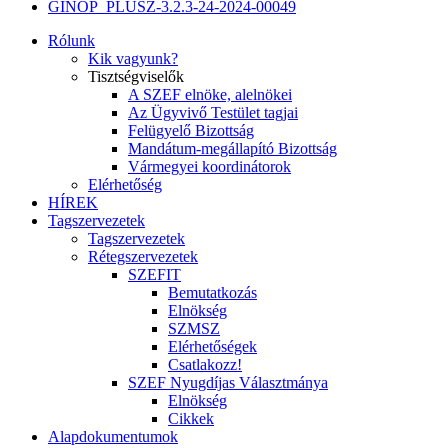
GINOP_PLUSZ-3.2.3-24-2024-00049
Rólunk
Kik vagyunk?
Tisztségviselők
A SZEF elnöke, alelnökei
Az Ügyvivő Testület tagjai
Felügyelő Bizottság
Mandátum-megállapító Bizottság
Vármegyei koordinátorok
Elérhetőség
HÍREK
Tagszervezetek
Tagszervezetek
Rétegszervezetek
SZEFIT
Bemutatkozás
Elnökség
SZMSZ
Elérhetőségek
Csatlakozz!
SZEF Nyugdíjas Választmánya
Elnökség
Cikkek
Alapdokumentumok