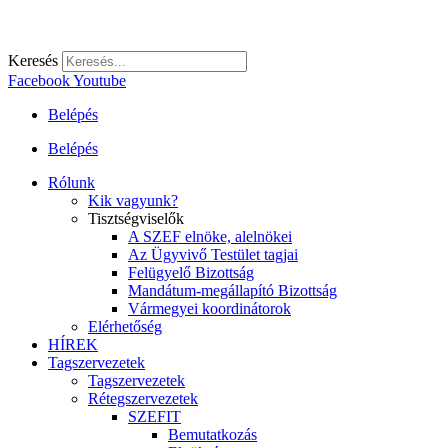
Keresés
Facebook
Youtube
Belépés
Belépés
Rólunk
Kik vagyunk?
Tisztségviselők
A SZEF elnöke, alelnökei
Az Ügyvivő Testület tagjai
Felügyelő Bizottság
Mandátum-megállapító Bizottság
Vármegyei koordinátorok
Elérhetőség
HÍREK
Tagszervezetek
Tagszervezetek
Rétegszervezetek
SZEFIT
Bemutatkozás