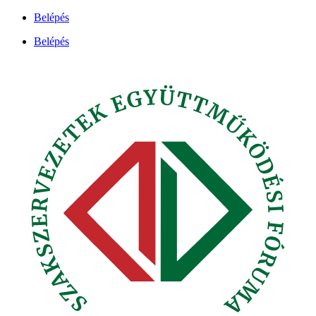
Ugrás
Belépés
a
Belépés
tartalomhoz