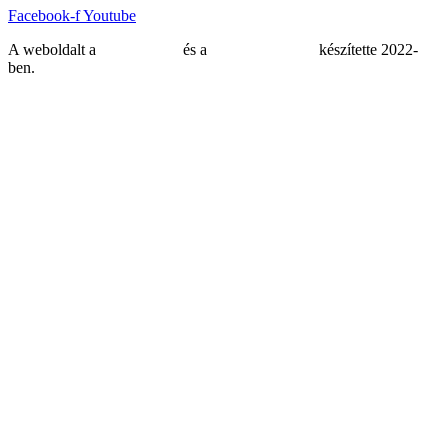
Facebook-f
Youtube
A weboldalt a
MDNGroup
és a
DellART Studio
készítette 2022-
ben.