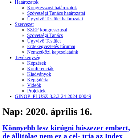
Határozatok
Kongresszusi határozatok
Szövetségi Tanács határozatai
Ügyvivő Testület határozatai
Szervezet
SZEF kongresszusai
Szövetségi Tanács
Ügyvivő Testület
Érdekegyeztetés fórumai
Nemzetközi kapcsolataink
Tevékenység
Képzések
Konferenciák
Kiadványok
Képgaléria
Videók
Projektek
GINOP_PLUSZ-3.2.3-24-2024-00049
Nap:
2020. április 16.
Könnyebb lesz kirúgni húszezer embert,
de állítólag nem ez a cél- írja az Index