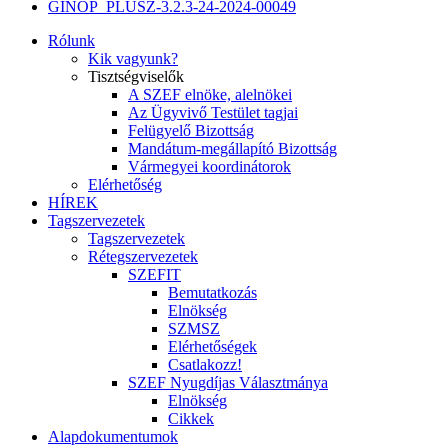
GINOP_PLUSZ-3.2.3-24-2024-00049
Rólunk
Kik vagyunk?
Tisztségviselők
A SZEF elnöke, alelnökei
Az Ügyvivő Testület tagjai
Felügyelő Bizottság
Mandátum-megállapító Bizottság
Vármegyei koordinátorok
Elérhetőség
HÍREK
Tagszervezetek
Tagszervezetek
Rétegszervezetek
SZEFIT
Bemutatkozás
Elnökség
SZMSZ
Elérhetőségek
Csatlakozz!
SZEF Nyugdíjas Választmánya
Elnökség
Cikkek
Alapdokumentumok