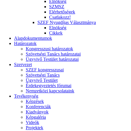
Elnökség
SZMSZ
Elérhetőségek
Csatlakozz!
SZEF Nyugdíjas Választmánya
Elnökség
Cikkek
Alapdokumentumok
Határozatok
Kongresszusi határozatok
Szövetségi Tanács határozatai
Ügyvivő Testület határozatai
Szervezet
SZEF kongresszusai
Szövetségi Tanács
Ügyvivő Testület
Érdekegyeztetés fórumai
Nemzetközi kapcsolataink
Tevékenység
Képzések
Konferenciák
Kiadványok
Képgaléria
Videók
Projektek