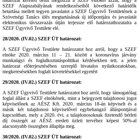
határozat keretén belül megbízza a SZEF elnökét azzal, hogy a
SZEF Alapszabályának rendelkezéseiből következő határidők
betartása mellett tegyen javaslatot a SZEF Ügyvivő Testületének a
Szövetségi Tanács ülés megtartásának új időpontjára és javaslatát
elektronikus távszavazás útján terjessze elő határozathozatalra a
SZEF Ügyvivő Testülete elé.
28/2020. (IV.02.) SZEF ÜT határozat:
A SZEF Ügyvivő Testülete határozatot hoz arról, hogy a SZEF
elnöke 2020. március 11 – 21. között a koronavírus járvány
munkaügyi és foglalkoztatáspolitikai kérdésekben tett, a jelen
határozat előterjesztésében szereplő hivatalos nyilatkozatokban,
megkeresésekben foglalt követelésekkel egyetért
29/2020. (IV.02.) SZEF ÜT határozat:
A SZEF Ügyvivő Testülete határozatot hoz arról, hogy támogatólag
foglal állást a SZEF elnökének, mint a bejegyzett tulajdonosi jogot
képviselőnek az AÉSZ Kft. 2020. március 18-án képviselt és a
másik két tulajdonosi képviselővel egybehangzó álláspontjával
kapcsoltban, mely a 2020. évi, a tulajdonosoknak fizetendő bérleti
díj összegét az AÉSZ eredeti üzleti tervéhez képest 50%-al
alacsonyabb összegben állapítja meg.
30/2020. (IV.02.) SZEF ÜT határozat: