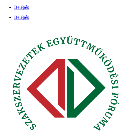
Ugrás
Belépés
a
Belépés
tartalomhoz