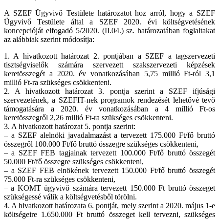
A SZEF Ügyvivő Testülete határozatot hoz arról, hogy a SZEF
Ügyvivő Testülete által a SZEF 2020. évi költségvetésének
koncepcióját elfogadó 5/2020. (II.04.) sz. határozatában foglaltakat
az alábbiak szerint módosítja:
1. A hivatkozott határozat 2. pontjában a SZEF a tagszervezeti
tisztségviselők számára szervezett szakszervezeti képzések
keretösszegét a 2020. év vonatkozásában 5,75 millió Ft-ról 3,1
millió Ft-ra szükséges csökkenteni.
2. A hivatkozott határozat 3. pontja szerint a SZEF ifjúsági
szervezetének, a SZEFIT-nek programok rendezését lehetővé tevő
támogatására a 2020. év vonatkozásában a 4 millió Ft-os
keretösszegről 2,26 millió Ft-ra szükséges csökkenteni.
3. A hivatkozott határozat 5. pontja szerint:
– a SZEF alelnöki javadalmazást a tervezett 175.000 Ft/fő bruttó
összegről 100.000 Ft/fő bruttó összegre szükséges csökkenteni,
– a SZEF FEB tagjainak tervezett 100.000 Ft/fő bruttó összegét
50.000 Ft/fő összegre szükséges csökkenteni,
– a SZEF FEB elnökének tervezett 150.000 Ft/fő bruttó összegét
75.000 Ft-ra szükséges csökkenteni,
– a KOMT ügyvivő számára tervezett 150.000 Ft bruttó összeget
szükségessé válik a költségvetésből törölni.
4. A hivatkozott határozata 6. pontját, mely szerint a 2020. május 1-e
költségeire 1.650.000 Ft bruttó összeget kell tervezni, szükséges