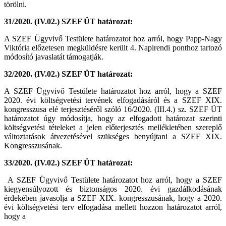
törölni.
31/2020. (IV.02.) SZEF ÜT határozat:
A SZEF Ügyvivő Testülete határozatot hoz arról, hogy Papp-Nagy
Viktória előzetesen megküldésre került 4. Napirendi ponthoz tartozó
módosító javaslatát támogatják.
32/2020. (IV.02.) SZEF ÜT határozat:
A SZEF Ügyvivő Testülete határozatot hoz arról, hogy a SZEF
2020. évi költségvetési tervének elfogadásáról és a SZEF XIX.
kongresszusa elé terjesztéséről szóló 16/2020. (III.4.) sz. SZEF ÜT
határozatot úgy módosítja, hogy az elfogadott határozat szerinti
költségvetési tételeket a jelen előterjesztés mellékletében szereplő
változtatások átvezetésével szükséges benyújtani a SZEF XIX.
Kongresszusának.
33/2020. (IV.02.) SZEF ÜT határozat:
A SZEF Ügyvivő Testülete határozatot hoz arról, hogy a SZEF
kiegyensúlyozott és biztonságos 2020. évi gazdálkodásának
érdekében javasolja a SZEF XIX. kongresszusának, hogy a 2020.
évi költségvetési terv elfogadása mellett hozzon határozatot arról,
hogy a