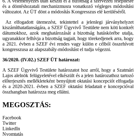
6. A véleményezés után készíti el a bizottság a szervezeti felépítésre
és a döntéshozatali mechanizmusra vonatkozó végleges módosítási
változatot. Az ÜT dönt a módosítás Kongresszus elé kerüléséről.
Az elfogadott ütemezést, tekintettel a jelenlegi járványhelyzet
kiszámíthatatlanságára, a SZEF Ügyvivő Testülete nem köti konkrét
dátumokhoz, azok meghatározását a bizottság hatáskörébe utalja,
ugyanakkor felhívja a bizottság tagjait, hogy törekedjenek arra, hogy
a 2021. évben a SZEF évi rendes vagy külön e célból összehívott
kongresszusa az alapszabály-módosítást el tudja végezni.
36/2020. (IV.02.) SZEF ÜT határozat:
A SZEF Ügyvivő Testülete határozatot hoz arról, hogy a Szatmári
Lajos alelnök felügyeletével elkészült és a jelen határozathoz tartozó
előterjesztés mellékleteként benyújtott oktatási koncepciót elfogadja
és a 2020-2021. évben a SZEF oktatási feladatait e koncepcióval
összhangban határozza meg ellátni.
MEGOSZTÁS:
Facebook
Twitter
LinkedIn
Nyomtatás