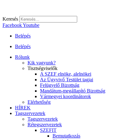
Keresés
Facebook
Youtube
Belépés
Belépés
Rólunk
Kik vagyunk?
Tisztségviselők
A SZEF elnöke, alelnökei
Az Ügyvivő Testület tagjai
Felügyelő Bizottság
Mandátum-megállapító Bizottság
Vármegyei koordinátorok
Elérhetőség
HÍREK
Tagszervezetek
Tagszervezetek
Rétegszervezetek
SZEFIT
Bemutatkozás