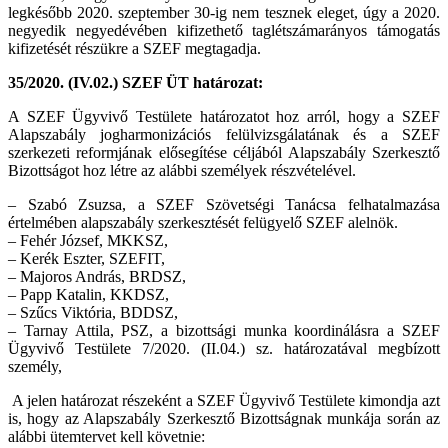
legkésőbb 2020. szeptember 30-ig nem tesznek eleget, úgy a 2020.
negyedik negyedévében kifizethető taglétszámarányos támogatás
kifizetését részükre a SZEF megtagadja.
35/2020. (IV.02.) SZEF ÜT határozat:
A SZEF Ügyvivő Testülete határozatot hoz arról, hogy a SZEF
Alapszabály jogharmonizációs felülvizsgálatának és a SZEF
szerkezeti reformjának elősegítése céljából Alapszabály Szerkesztő
Bizottságot hoz létre az alábbi személyek részvételével.
– Szabó Zsuzsa, a SZEF Szövetségi Tanácsa felhatalmazása
értelmében alapszabály szerkesztését felügyelő SZEF alelnök.
– Fehér József, MKKSZ,
– Kerék Eszter, SZEFIT,
– Majoros András, BRDSZ,
– Papp Katalin, KKDSZ,
– Szűcs Viktória, BDDSZ,
– Tarnay Attila, PSZ, a bizottsági munka koordinálásra a SZEF
Ügyvivő Testülete 7/2020. (II.04.) sz. határozatával megbízott
személy,
A jelen határozat részeként a SZEF Ügyvivő Testülete kimondja azt
is, hogy az Alapszabály Szerkesztő Bizottságnak munkája során az
alábbi ütemtervet kell követnie: