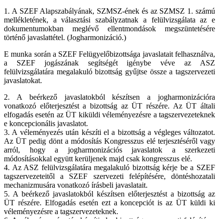
1. A SZEF Alapszabályának, SZMSZ-ének és az SZMSZ 1. számú
mellékletének, a választási szabályzatnak a felülvizsgálata az e
dokumentumokban meglévő ellentmondások megszüntetésére
történő javaslattétel. (Jogharmonizáció.)
E munka során a SZEF Felügyelőbizottsága javaslatait felhasználva,
a SZEF jogászának segítségét igénybe véve az ASZ
felülvizsgálatára megalakuló bizottság gyűjtse össze a tagszervezeti
javaslatokat.
2. A beérkező javaslatokból készítsen a jogharmonizációra
vonatkozó előterjesztést a bizottság az ÜT részére. Az ÜT általi
elfogadás esetén az ÜT kiküldi véleményezésre a tagszervezeteknek
e koncepcionális javaslatot.
3. A véleményezés után készíti el a bizottság a végleges változatot.
Az ÜT pedig dönt a módosítás Kongresszus elé terjesztéséről vagy
arról, hogy a jogharmonizációs javaslatok a szerkezeti
módosításokkal együtt kerüljenek majd csak kongresszus elé.
4. Az ASZ felülvizsgálatára megalakuló bizottság kérje be a SZEF
tagszervezeteitől a SZEF szervezeti felépítésére, döntéshozatali
mechanizmusára vonatkozó írásbeli javaslatait.
5. A beérkező javaslatokból készítsen előterjesztést a bizottság az
ÜT részére. Elfogadás esetén ezt a koncepciót is az ÜT küldi ki
véleményezésre a tagszervezeteknek.