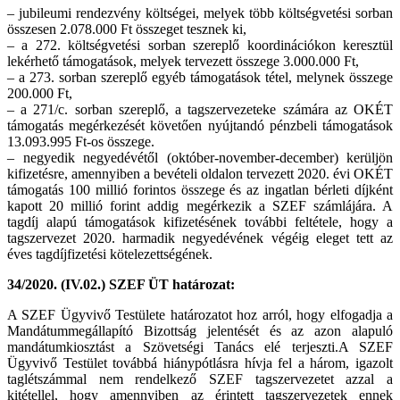
– jubileumi rendezvény költségei, melyek több költségvetési sorban
összesen 2.078.000 Ft összeget tesznek ki,
– a 272. költségvetési sorban szereplő koordinációkon keresztül
lekérhető támogatások, melyek tervezett összege 3.000.000 Ft,
– a 273. sorban szereplő egyéb támogatások tétel, melynek összege
200.000 Ft,
– a 271/c. sorban szereplő, a tagszervezeteke számára az OKÉT
támogatás megérkezését követően nyújtandó pénzbeli támogatások
13.093.995 Ft-os összege.
– negyedik negyedévétől (október-november-december) kerüljön
kifizetésre, amennyiben a bevételi oldalon tervezett 2020. évi OKÉT
támogatás 100 millió forintos összege és az ingatlan bérleti díjként
kapott 20 millió forint addig megérkezik a SZEF számlájára. A
tagdíj alapú támogatások kifizetésének további feltétele, hogy a
tagszervezet 2020. harmadik negyedévének végéig eleget tett az
éves tagdíjfizetési kötelezettségének.
34/2020. (IV.02.) SZEF ÜT határozat:
A SZEF Ügyvivő Testülete határozatot hoz arról, hogy elfogadja a
Mandátummegállapító Bizottság jelentését és az azon alapuló
mandátumkiosztást a Szövetségi Tanács elé terjeszti.A SZEF
Ügyvivő Testület továbbá hiánypótlásra hívja fel a három, igazolt
taglétszámmal nem rendelkező SZEF tagszervezetet azzal a
kitétellel, hogy amennyiben az érintett tagszervezetek ennek