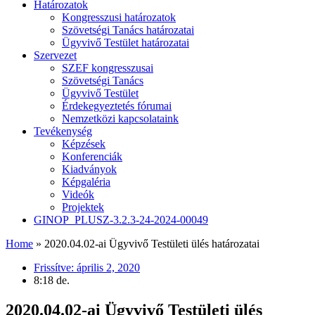
Határozatok
Kongresszusi határozatok
Szövetségi Tanács határozatai
Ügyvivő Testület határozatai
Szervezet
SZEF kongresszusai
Szövetségi Tanács
Ügyvivő Testület
Érdekegyeztetés fórumai
Nemzetközi kapcsolataink
Tevékenység
Képzések
Konferenciák
Kiadványok
Képgaléria
Videók
Projektek
GINOP_PLUSZ-3.2.3-24-2024-00049
Home
»
2020.04.02-ai Ügyvivő Testületi ülés határozatai
Frissítve:
április 2, 2020
8:18 de.
2020.04.02-ai Ügyvivő Testületi ülés