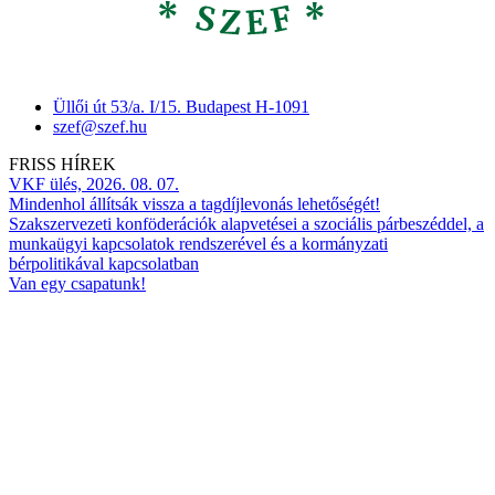
Üllői út 53/a. I/15. Budapest H-1091
szef@szef.hu
FRISS HÍREK
VKF ülés, 2026. 08. 07.
Mindenhol állítsák vissza a tagdíjlevonás lehetőségét!
Szakszervezeti konföderációk alapvetései a szociális párbeszéddel, a
munkaügyi kapcsolatok rendszerével és a kormányzati
bérpolitikával kapcsolatban
Van egy csapatunk!