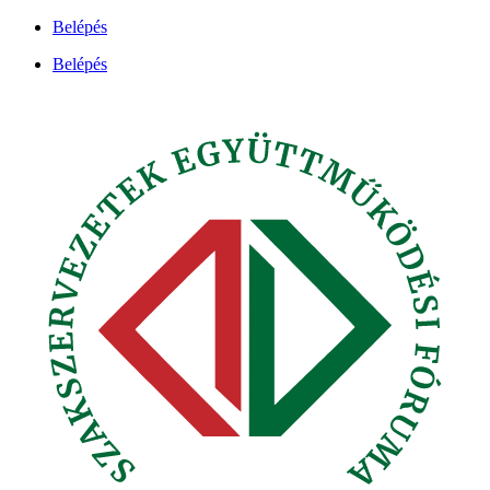
Ugrás
Belépés
a
Belépés
tartalomhoz