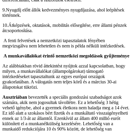
9.Nyugdíj előtt állók kedvezményes nyugdíjazása, ahol leépítések
történnek.
10.Átképzések, oktatások, mobilitás elősegítése, erre állami pénzek
átcsoportosítása.
A fenti felvetések a nemzetközi tapasztalatok fényében
megvizsgálva nem lehetetlen és nem is példa nélküli intézkedések.
A munkavállalókat érintő nemzetközi megoldások gyűjteménye
Az alábbiakban rövid áttekintést nyújtok azzal kapcsolatban, hogy
milyen, a munkavállalókat (állampolgárokat) támogató
intézkedéseket tapasztaltunk az egyes európai országok
gyakorlatában. A válogatás nem teljes körű és a március 30-ai
állapotokat tükrözi.
Ausztriában
bevezették a speciális gondozási szabadságot azok
számára, akik nem jogosultak távollétre. Ez a lehetőség 3 hétig
vehető igénybe, ahol a gyermek életkora nem haladja meg a 14 évet.
Ez idő alatt a szokásos bért fizetik és a munkáltató visszaigényelheti
ennek az 1/3-át az államtól. Ezenkívül az állam 400 millió eurót
különített el a munkanélküliség kezelésére. Lehetőség van a
munkaidő redukciójára 10 és 90% között, de lehetőség van