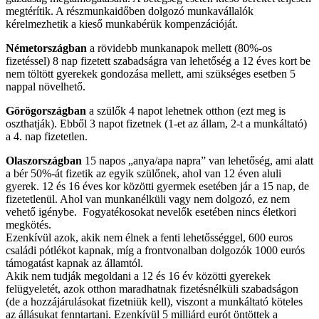
megtérítik. A részmunkaidőben dolgozó munkavállalók
kérelmezhetik a kieső munkabérük kompenzációját.
Németországban
a rövidebb munkanapok mellett (80%-os
fizetéssel) 8 nap fizetett szabadságra van lehetőség a 12 éves kort be
nem töltött gyerekek gondozása mellett, ami szükséges esetben 5
nappal növelhető.
Görögországban
a szülők 4 napot lehetnek otthon (ezt meg is
oszthatják). Ebből 3 napot fizetnek (1-et az állam, 2-t a munkáltató)
a 4. nap fizetetlen.
Olaszországban
15 napos „anya/apa napra” van lehetőség, ami alatt
a bér 50%-át fizetik az egyik szülőnek, ahol van 12 éven aluli
gyerek. 12 és 16 éves kor közötti gyermek esetében jár a 15 nap, de
fizetetlenül. Ahol van munkanélküli vagy nem dolgozó, ez nem
vehető igénybe. Fogyatékosokat nevelők esetében nincs életkori
megkötés.
Ezenkívül azok, akik nem élnek a fenti lehetősséggel, 600 euros
családi pótlékot kapnak, míg a frontvonalban dolgozók 1000 eurós
támogatást kapnak az államtól.
Akik nem tudják megoldani a 12 és 16 év közötti gyerekek
felügyeletét, azok otthon maradhatnak fizetésnélküli szabadságon
(de a hozzájárulásokat fizetniük kell), viszont a munkáltató köteles
az állásukat fenntartani. Ezenkívül 5 milliárd eurót öntöttek a