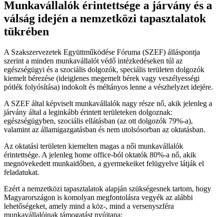
Munkavállalók érintettsége a járvány és a
válság idején a nemzetközi tapasztalatok
tükrében
A Szakszervezetek Együttműködése Fóruma (SZEF) álláspontja
szerint a minden munkavállalót védő intézkedéseken túl az
egészségügyi és a szociális dolgozók, speciális területen dolgozók
kiemelt bérezése (ideiglenes megemelt bérek vagy veszélyességi
pótlék folyósítása) indokolt és méltányos lenne a vészhelyzet idejére.
A SZEF által képviselt munkavállalók nagy része nő, akik jelenleg a
járvány által a leginkább érintett területeken dolgoznak:
egészségügyben, szociális ellátásban (az ott dolgozók 79%-a),
valamint az államigazgatásban és nem utolsósorban az oktatásban.
Az oktatási területen kiemelten magas a női munkavállalók
érintettsége. A jelenleg home office-ból oktatók 80%-a nő, akik
megnövekedett munkaidőben, a gyermekeiket felügyelve látják el
feladatukat.
Ezért a nemzetközi tapasztalatok alapján szükségesnek tartom, hogy
Magyarországon is komolyan megfontolásra vegyék az alábbi
lehetőségeket, amely mind a köz-, mind a versenyszféra
munkavállalóinak támogatást nyújtana: