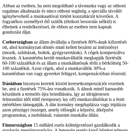
Abban az esetben, ha nem megoldható a távmunka vagy az otthoni
rugalmas alkalmazás és nincs otthoni segítség, a speciális távollét
igénybevehető a munkaadóval történt konzultációt követően. A
fogyatékos személlyel élő szülők (életkori besorolás nélkül) is
élhetnek a rendelkezéssel, de ebben az esetben nem kapnak
gondozási díjat.
Csehországban
az állam átvállalja a fizetések 80%-ának kifizetését
ott, ahol kormányzati döntés miatt kellett bezárni az intézményt
(mozik, színházak, boltok, gyógyszertárak). A cégek kompenzálva
lesznek. A karanténba került munkavállalók megkapják fizetésük
60-100 százalékát és az állam a munkáltatónak téríti a bérköltség 50-
100 százalékát. Azon cégek, ahol a munkavállók 30%-a
karanténban van vagy gyereket felügyel, kompenzációban részesül.
Dániában
bizonyos keretek között keresetkompenzációt vezetnek
be, ami a fizetések 75%-ára vonatkozik. A dánok minél hamarabb
készülnek a termelés újra beindítására, így az ideiglenesen
felmondási időt töltő (temporary lay off) munkavállalókat is a fenti
mértékben támogatják. A dán kormány megduplázza vagy triplázza
azon pénzügyi összeget, amely elősegíti a képzési, átképzési
programokat, a mobilitását, valamint munkába állást.
Finnországban
15 milliárd eurós költségvetéssel gazdálkodik a
gazdaság megtámogatására. A betegség esetén kieső béreket teljesen