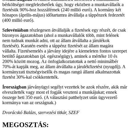
bérköltségei megfelezhetőek úgy, hogy eközben a munkavállaók a
fizetésük 90%-hoz hozzáférnek (240 millió euró). A kormány két
hónapos (április-május) időtartamra átvállalja a táppénzek fedezetét
(400 millió euró).
Szlovéniában
részlegesen átvállalják a fizetések egy részét, de csak
bizonyos ágazatokban (ahol a munkavállalók több, mint felének
nem tudnak munkát adni, ott az állam átvállalta a járulékok
fizetését). Karatén esetén a táppénz fizetését az állam magára
vállalta. Fizetésemelés a járvány idejére a kiemeleten fontos szerepet
betöltő ágazatokban (pl. egészségügy), aminek a mértéke 10 és
200% között mozog. Az önfoglalkoztatottak a nettó minimálbér
70%-át kapják meg, az állam átvállalta a járulékfizetést (nyugdíj). A
kormányzati tisztségviselők és magas rangú állami alkalmazottak
fizetést 30%-kal csökkentették.
Írországban
járványügyi segélyt vezettek be azok részére, akik már
elveszítették vagy most el fogják veszteni a munkájukat; ennek
összege heti 350 euró. (A választási patthelyzet után ügyvezető
kormánya van az országnak.)
Dvorácskó Balázs, szervezési titkár, SZEF
MEGOSZTÁS: