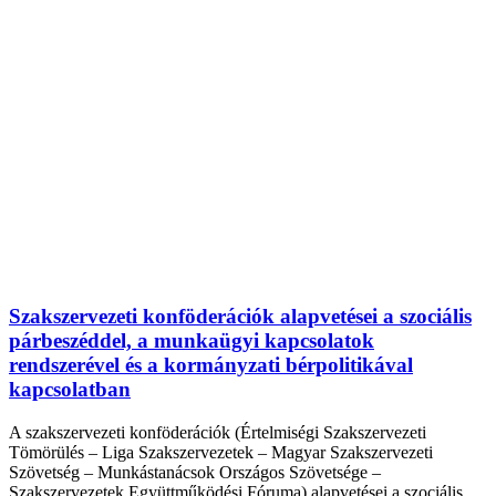
Szakszervezeti konföderációk alapvetései a szociális
párbeszéddel, a munkaügyi kapcsolatok
rendszerével és a kormányzati bérpolitikával
kapcsolatban
A szakszervezeti konföderációk (Értelmiségi Szakszervezeti
Tömörülés – Liga Szakszervezetek – Magyar Szakszervezeti
Szövetség – Munkástanácsok Országos Szövetsége –
Szakszervezetek Együttműködési Fóruma) alapvetései a szociális