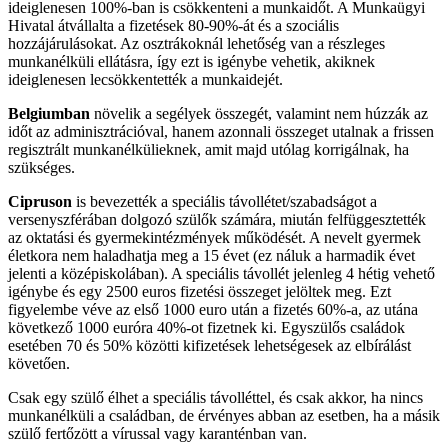
ideiglenesen 100%-ban is csökkenteni a munkaidőt. A Munkaügyi
Hivatal átvállalta a fizetések 80-90%-át és a szociális
hozzájárulásokat. Az osztrákoknál lehetőség van a részleges
munkanélküli ellátásra, így ezt is igénybe vehetik, akiknek
ideiglenesen lecsökkentették a munkaidejét.
Belgiumban
növelik a segélyek összegét, valamint nem húzzák az
időt az adminisztrációval, hanem azonnali összeget utalnak a frissen
regisztrált munkanélkülieknek, amit majd utólag korrigálnak, ha
szükséges.
Cipruson
is bevezették a speciális távollétet/szabadságot a
versenyszférában dolgozó szülők számára, miután felfüggesztették
az oktatási és gyermekintézmények működését. A nevelt gyermek
életkora nem haladhatja meg a 15 évet (ez náluk a harmadik évet
jelenti a középiskolában). A speciális távollét jelenleg 4 hétig vehető
igénybe és egy 2500 euros fizetési összeget jelöltek meg. Ezt
figyelembe véve az első 1000 euro után a fizetés 60%-a, az utána
következő 1000 euróra 40%-ot fizetnek ki. Egyszülős családok
esetében 70 és 50% közötti kifizetések lehetségesek az elbírálást
követően.
Csak egy szülő élhet a speciális távolléttel, és csak akkor, ha nincs
munkanélküli a családban, de érvényes abban az esetben, ha a másik
szülő fertőzött a vírussal vagy karanténban van.