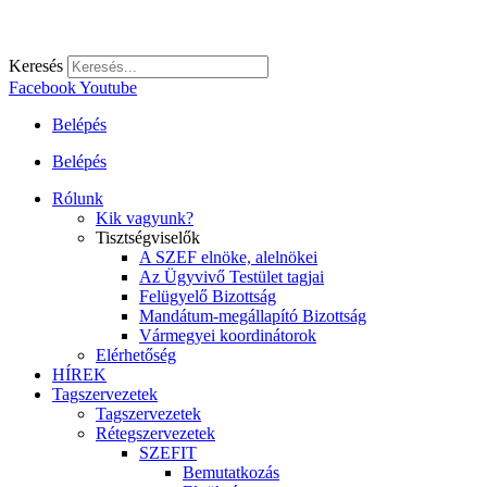
Keresés
Facebook
Youtube
Belépés
Belépés
Rólunk
Kik vagyunk?
Tisztségviselők
A SZEF elnöke, alelnökei
Az Ügyvivő Testület tagjai
Felügyelő Bizottság
Mandátum-megállapító Bizottság
Vármegyei koordinátorok
Elérhetőség
HÍREK
Tagszervezetek
Tagszervezetek
Rétegszervezetek
SZEFIT
Bemutatkozás