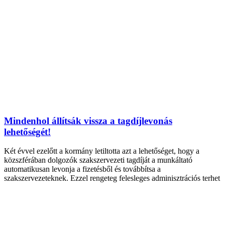
Mindenhol állítsák vissza a tagdíjlevonás
lehetőségét!
Két évvel ezelőtt a kormány letiltotta azt a lehetőséget, hogy a
közszférában dolgozók szakszervezeti tagdíját a munkáltató
automatikusan levonja a fizetésből és továbbítsa a
szakszervezeteknek. Ezzel rengeteg felesleges adminisztrációs terhet