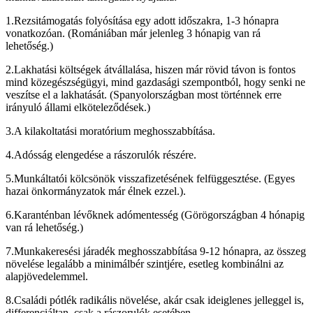
1.Rezsitámogatás folyósítása egy adott időszakra, 1-3 hónapra
vonatkozóan. (Romániában már jelenleg 3 hónapig van rá
lehetőség.)
2.Lakhatási költségek átvállalása, hiszen már rövid távon is fontos
mind közegészségügyi, mind gazdasági szempontból, hogy senki ne
veszítse el a lakhatását. (Spanyolországban most történnek erre
irányuló állami elköteleződések.)
3.A kilakoltatási moratórium meghosszabbítása.
4.Adósság elengedése a rászorulók részére.
5.Munkáltatói kölcsönök visszafizetésének felfüggesztése. (Egyes
hazai önkormányzatok már élnek ezzel.).
6.Karanténban lévőknek adómentesség (Görögországban 4 hónapig
van rá lehetőség.)
7.Munkakeresési járadék meghosszabbítása 9-12 hónapra, az összeg
növelése legalább a minimálbér szintjére, esetleg kombinálni az
alapjövedelemmel.
8.Családi pótlék radikális növelése, akár csak ideiglenes jelleggel is,
differenciáltan, csak a rászorulók esetében.