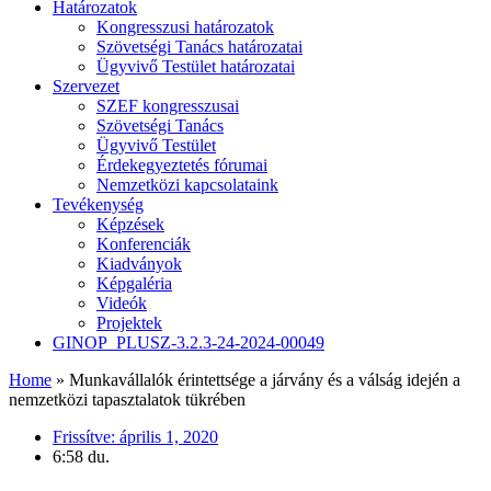
Határozatok
Kongresszusi határozatok
Szövetségi Tanács határozatai
Ügyvivő Testület határozatai
Szervezet
SZEF kongresszusai
Szövetségi Tanács
Ügyvivő Testület
Érdekegyeztetés fórumai
Nemzetközi kapcsolataink
Tevékenység
Képzések
Konferenciák
Kiadványok
Képgaléria
Videók
Projektek
GINOP_PLUSZ-3.2.3-24-2024-00049
Home
»
Munkavállalók érintettsége a járvány és a válság idején a
nemzetközi tapasztalatok tükrében
Frissítve:
április 1, 2020
6:58 du.