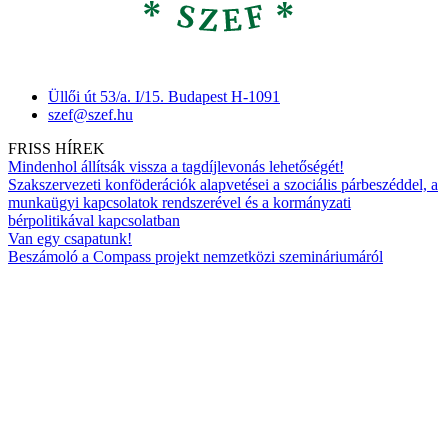
Üllői út 53/a. I/15. Budapest H-1091
szef@szef.hu
FRISS HÍREK
Mindenhol állítsák vissza a tagdíjlevonás lehetőségét!
Szakszervezeti konföderációk alapvetései a szociális párbeszéddel, a
munkaügyi kapcsolatok rendszerével és a kormányzati
bérpolitikával kapcsolatban
Van egy csapatunk!
Beszámoló a Compass projekt nemzetközi szemináriumáról