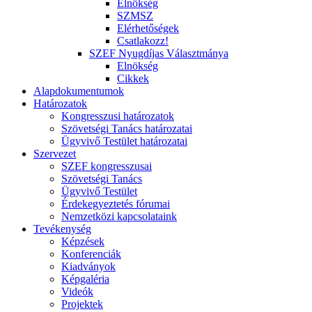
Elnökség
SZMSZ
Elérhetőségek
Csatlakozz!
SZEF Nyugdíjas Választmánya
Elnökség
Cikkek
Alapdokumentumok
Határozatok
Kongresszusi határozatok
Szövetségi Tanács határozatai
Ügyvivő Testület határozatai
Szervezet
SZEF kongresszusai
Szövetségi Tanács
Ügyvivő Testület
Érdekegyeztetés fórumai
Nemzetközi kapcsolataink
Tevékenység
Képzések
Konferenciák
Kiadványok
Képgaléria
Videók
Projektek