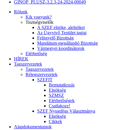
GINOP_PLUSZ-3.2.3-24-2024-00049
Rólunk
Kik vagyunk?
Tisztségviselők
A SZEF elnöke, alelnökei
Az Ügyvivő Testület tagjai
Felügyelő Bizottság
Mandátum-megállapító Bizottság
Vármegyei koordinátorok
Elérhetőség
HÍREK
Tagszervezetek
Tagszervezetek
Rétegszervezetek
SZEFIT
Bemutatkozás
Elnökség
SZMSZ
Elérhetőségek
Csatlakozz!
SZEF Nyugdíjas Választmánya
Elnökség
Cikkek
Alapdokumentumok