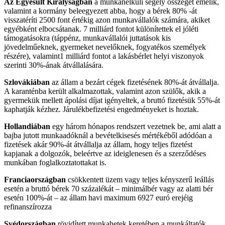
Az Egyesült Királyságban
a munkanélküli segély összegét emelik,
valamint a kormány beleegyezett abba, hogy a bérek 80% -át
visszatéríti 2500 font értékig azon munkavállalók számára, akiket
egyébként elbocsátanak. 7 milliárd fontot különítettek el jóléti
támogatásokra (táppénz, munkavállalói juttatások kis
jövedelműeknek, gyermeket nevelőknek, fogyatékos személyek
részére), valamint1 milliárd fontot a lakásbérlet helyi viszonyok
szerinti 30%-ának átvállalására.
Szlovákiában
az állam a bezárt cégek fizetésének 80%-át átvállalja.
A karanténba került alkalmazottak, valamint azon szülők, akik a
gyermekük mellett ápolási díjat igényeltek, a bruttó fizetésük 55%-át
kaphatják kézhez. Járulékbefizetési engedményeket is hoztak.
Hollandiában
egy három hónapos rendszert vezetnek be, ami alatt a
bajba jutott munkaadóknál a bevételkisesés mértékéből adódóan a
fizetések akár 90%-át átvállalja az állam, hogy teljes fizetést
kapjanak a dolgozók, beleértve az ideiglenesen és a szerződéses
munkában foglalkoztatottakat is.
Franciaországban
csökkentett üzem vagy teljes kényszerű leállás
esetén a bruttó bérek 70 százalékát – minimálbér vagy az alatti bér
esetén 100%-át – az állam havi maximum 6927 euró erejéig
refinanszírozza
Svédországban
rövidített munkahetek keretében a munkáltatók