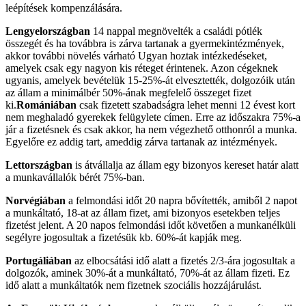
leépítések kompenzálására.
Lengyelországban
14 nappal megnövelték a családi pótlék
összegét és ha továbbra is zárva tartanak a gyermekintézmények,
akkor további növelés várható Ugyan hoztak intézkedéseket,
amelyek csak egy nagyon kis réteget érintenek. Azon cégeknek
ugyanis, amelyek bevételük 15-25%-át elvesztették, dolgozóik után
az állam a minimálbér 50%-ának megfelelő összeget fizet
ki.
Romániában
csak fizetett szabadságra lehet menni 12 évest kort
nem meghaladó gyerekek felügylete címen. Erre az időszakra 75%-a
jár a fizetésnek és csak akkor, ha nem végezhető otthonról a munka.
Egyelőre ez addig tart, ameddig zárva tartanak az intézmények.
Lettországban
is átvállalja az állam egy bizonyos kereset határ alatt
a munkavállalók bérét 75%-ban.
Norvégiában
a felmondási időt 20 napra bővítették, amiből 2 napot
a munkáltató, 18-at az állam fizet, ami bizonyos esetekben teljes
fizetést jelent. A 20 napos felmondási időt követően a munkanélküli
segélyre jogosultak a fizetésük kb. 60%-át kapják meg.
Portugáliában
az elbocsátási idő alatt a fizetés 2/3-ára jogosultak a
dolgozók, aminek 30%-át a munkáltató, 70%-át az állam fizeti. Ez
idő alatt a munkáltatók nem fizetnek szociális hozzájárulást.