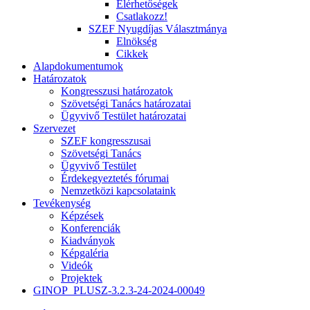
Elérhetőségek
Csatlakozz!
SZEF Nyugdíjas Választmánya
Elnökség
Cikkek
Alapdokumentumok
Határozatok
Kongresszusi határozatok
Szövetségi Tanács határozatai
Ügyvivő Testület határozatai
Szervezet
SZEF kongresszusai
Szövetségi Tanács
Ügyvivő Testület
Érdekegyeztetés fórumai
Nemzetközi kapcsolataink
Tevékenység
Képzések
Konferenciák
Kiadványok
Képgaléria
Videók
Projektek
GINOP_PLUSZ-3.2.3-24-2024-00049