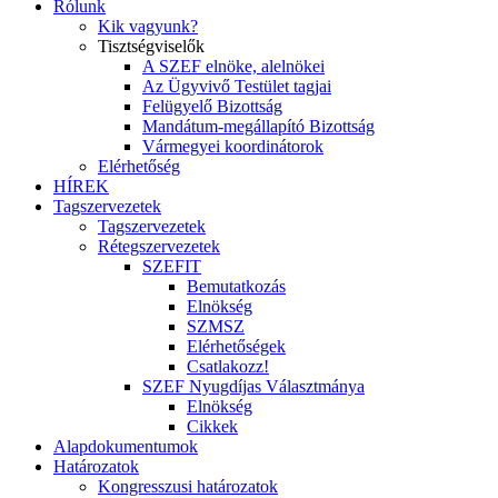
Rólunk
Kik vagyunk?
Tisztségviselők
A SZEF elnöke, alelnökei
Az Ügyvivő Testület tagjai
Felügyelő Bizottság
Mandátum-megállapító Bizottság
Vármegyei koordinátorok
Elérhetőség
HÍREK
Tagszervezetek
Tagszervezetek
Rétegszervezetek
SZEFIT
Bemutatkozás
Elnökség
SZMSZ
Elérhetőségek
Csatlakozz!
SZEF Nyugdíjas Választmánya
Elnökség
Cikkek
Alapdokumentumok
Határozatok
Kongresszusi határozatok