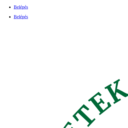
Ugrás
Belépés
a
Belépés
tartalomhoz