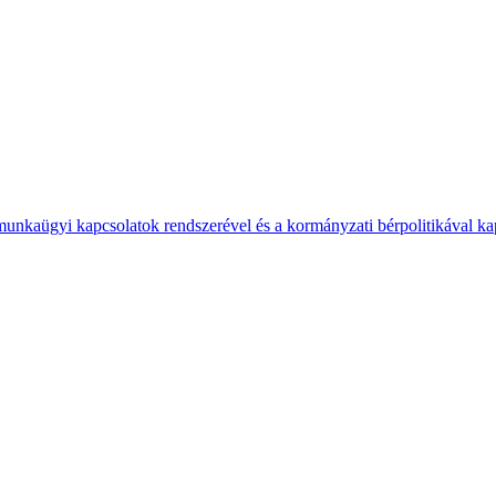
 munkaügyi kapcsolatok rendszerével és a kormányzati bérpolitikával k