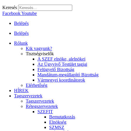
Keresés
Facebook
Youtube
Belépés
Belépés
Rólunk
Kik vagyunk?
Tisztségviselők
A SZEF elnöke, alelnökei
Az Ügyvivő Testület tagjai
Felügyelő Bizottság
Mandátum-megállapító Bizottság
Vármegyei koordinátorok
Elérhetőség
HÍREK
Tagszervezetek
Tagszervezetek
Rétegszervezetek
SZEFIT
Bemutatkozás
Elnökség
SZMSZ