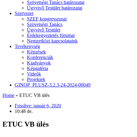
Szövetségi Tanács határozatai
Ügyvivő Testület határozatai
Szervezet
SZEF kongresszusai
Szövetségi Tanács
Ügyvivő Testület
Érdekegyeztetés fórumai
Nemzetközi kapcsolataink
Tevékenység
Képzések
Konferenciák
Kiadványok
Képgaléria
Videók
Projektek
GINOP_PLUSZ-3.2.3-24-2024-00049
Home
»
ETUC VB ülés
Frissítve:
január 6, 2020
10:48 de.
ETUC VB ülés