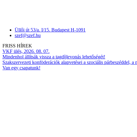
Üllői út 53/a. I/15. Budapest H-1091
szef@szef.hu
FRISS HÍREK
VKF ülés, 2026. 08. 07.
Mindenhol állítsák vissza a tagdíjlevonás lehetőségét!
Szakszervezeti konföderációk alapvetései a szociális párbeszéddel, a
Van egy csapatunk!