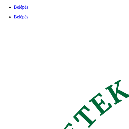
Ugrás
Belépés
a
Belépés
tartalomhoz