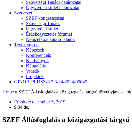
Szövetségi Tanács határozatai
Ügyvivő Testület határozatai
Szervezet
SZEF kongresszusai
Szövetségi Tanács
Ügyvivő Testület
Érdekegyeztetés fórumai
Nemzetközi kapcsolataink
Tevékenység
Képzések
Konferenciák
Kiadványok
Képgaléria
Videók
Projektek
GINOP_PLUSZ-3.2.3-24-2024-00049
Home
»
SZEF Állásfoglalás a közigazgatási tárgyú törvényjavaslatok
Frissítve:
december 5, 2019
9:04 de.
SZEF Állásfoglalás a közigazgatási tárgyú