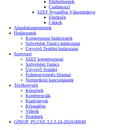
Elérhetőségek
Csatlakozz!
SZEF Nyugdíjas Választmánya
Elnökség
Cikkek
Alapdokumentumok
Határozatok
Kongresszusi határozatok
Szövetségi Tanács határozatai
Ügyvivő Testület határozatai
Szervezet
SZEF kongresszusai
Szövetségi Tanács
Ügyvivő Testület
Érdekegyeztetés fórumai
Nemzetközi kapcsolataink
Tevékenység
Képzések
Konferenciák
Kiadványok
Képgaléria
Videók
Projektek
GINOP_PLUSZ-3.2.3-24-2024-00049