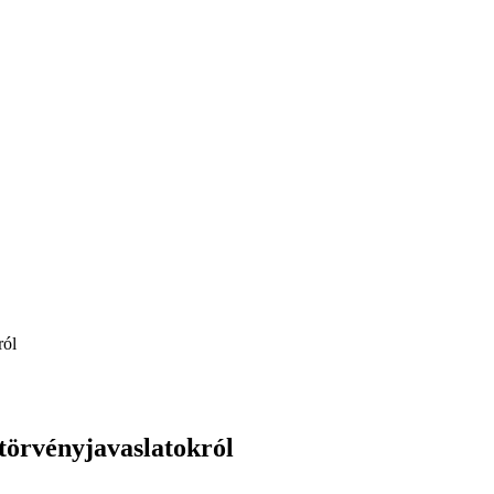
ról
 törvényjavaslatokról