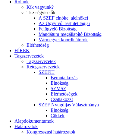
Rólunk
Kik vagyunk?
Tisztségviselők
A SZEF elnöke, alelnökei
Az Ügyvivő Testület tagjai
Felügyelő Bizottság
Mandátum-megállapító Bizottság
Vármegyei koordinátorok
Elérhetőség
HÍREK
Tagszervezetek
Tagszervezetek
Rétegszervezetek
SZEFIT
Bemutatkozás
Elnökség
SZMSZ
Elérhetőségek
Csatlakozz!
SZEF Nyugdíjas Választmánya
Elnökség
Cikkek
Alapdokumentumok
Határozatok
Kongresszusi határozatok