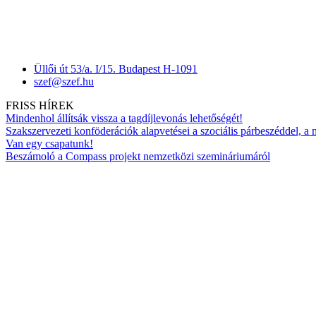
Üllői út 53/a. I/15. Budapest H-1091
szef@szef.hu
FRISS HÍREK
Mindenhol állítsák vissza a tagdíjlevonás lehetőségét!
Szakszervezeti konföderációk alapvetései a szociális párbeszéddel, a
Van egy csapatunk!
Beszámoló a Compass projekt nemzetközi szemináriumáról