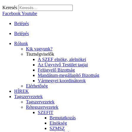
Keresés
Facebook
Youtube
Belépés
Belépés
Rólunk
Kik vagyunk?
Tisztségviselők
A SZEF elnöke, alelnökei
Az Ügyvivő Testület tagjai
Felügyelő Bizottság
Mandátum-megállapító Bizottság
Vármegyei koordinátorok
Elérhetőség
HÍREK
Tagszervezetek
Tagszervezetek
Rétegszervezetek
SZEFIT
Bemutatkozás
Elnökség
SZMSZ