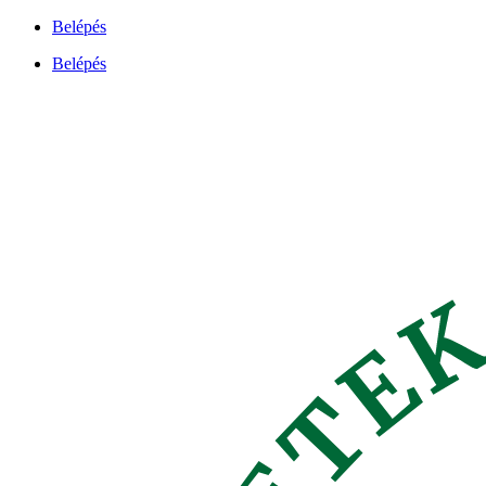
Ugrás
Belépés
a
Belépés
tartalomhoz