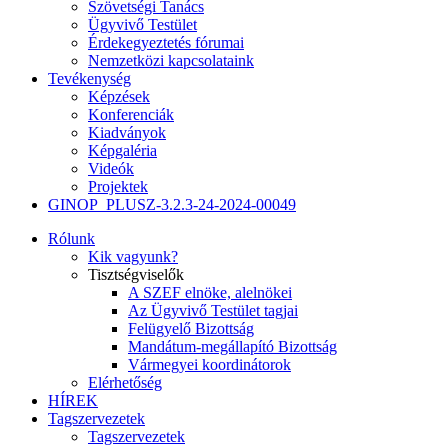
Szövetségi Tanács
Ügyvivő Testület
Érdekegyeztetés fórumai
Nemzetközi kapcsolataink
Tevékenység
Képzések
Konferenciák
Kiadványok
Képgaléria
Videók
Projektek
GINOP_PLUSZ-3.2.3-24-2024-00049
Rólunk
Kik vagyunk?
Tisztségviselők
A SZEF elnöke, alelnökei
Az Ügyvivő Testület tagjai
Felügyelő Bizottság
Mandátum-megállapító Bizottság
Vármegyei koordinátorok
Elérhetőség
HÍREK
Tagszervezetek
Tagszervezetek