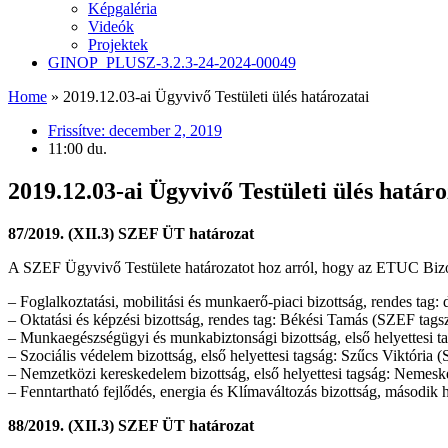
Képgaléria
Videók
Projektek
GINOP_PLUSZ-3.2.3-24-2024-00049
Home
»
2019.12.03-ai Ügyvivő Testületi ülés határozatai
Frissítve:
december 2, 2019
11:00 du.
2019.12.03-ai Ügyvivő Testületi ülés határo
87/2019. (XII.3) SZEF ÜT határozat
A SZEF Ügyvivő Testülete határozatot hoz arról, hogy az ETUC Bizott
– Foglalkoztatási, mobilitási és munkaerő-piaci bizottság, rendes ta
– Oktatási és képzési bizottság, rendes tag: Békési Tamás (SZEF tags
– Munkaegészségügyi és munkabiztonsági bizottság, első helyettesi 
– Szociális védelem bizottság, első helyettesi tagság: Szűcs Viktóri
– Nemzetközi kereskedelem bizottság, első helyettesi tagság: Nemesk
– Fenntartható fejlődés, energia és Klímaváltozás bizottság, második
88/2019. (XII.3) SZEF ÜT határozat