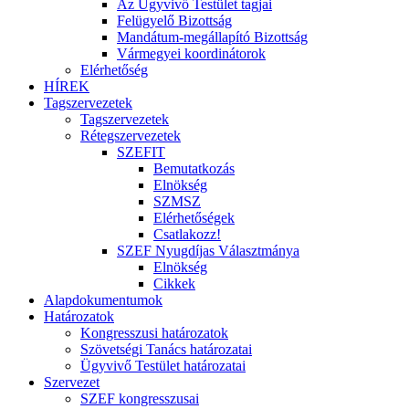
Az Ügyvivő Testület tagjai
Felügyelő Bizottság
Mandátum-megállapító Bizottság
Vármegyei koordinátorok
Elérhetőség
HÍREK
Tagszervezetek
Tagszervezetek
Rétegszervezetek
SZEFIT
Bemutatkozás
Elnökség
SZMSZ
Elérhetőségek
Csatlakozz!
SZEF Nyugdíjas Választmánya
Elnökség
Cikkek
Alapdokumentumok
Határozatok
Kongresszusi határozatok
Szövetségi Tanács határozatai
Ügyvivő Testület határozatai
Szervezet
SZEF kongresszusai