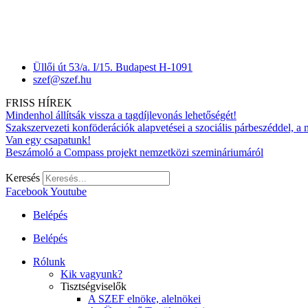
Üllői út 53/a. I/15. Budapest H-1091
szef@szef.hu
FRISS HÍREK
Mindenhol állítsák vissza a tagdíjlevonás lehetőségét!
Szakszervezeti konföderációk alapvetései a szociális párbeszéddel, a
Van egy csapatunk!
Beszámoló a Compass projekt nemzetközi szemináriumáról
Keresés
Facebook
Youtube
Belépés
Belépés
Rólunk
Kik vagyunk?
Tisztségviselők
A SZEF elnöke, alelnökei