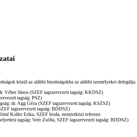
zatai
ságok közül az alábbi bizottságokba az alábbi személyeket delegálja:
g: dr. Véber János (SZEF tagszervezeti tagság: KKDSZ)
zervezeti tagság: PSZ)
tagság: dr. Agg Géza (SZEF tagszervezeti tagság: KSZSZ)
a (SZEF tagszervezeti tagság: BDDSZ)
ériné Koller Erika, SZEF Iroda, nemzetközi referens
 helyettesi tagság: Veér Zsófia, SZEF tagszervezeti tagság: BDDSZ)