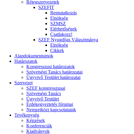
Rétegszervezetek
SZEFIT
Bemutatkozás
Elnökség
SZMSZ
Elérhetőségek
Csatlakozz!
SZEF Nyugdíjas Választmánya
Elnökség
Cikkek
Alapdokumentumok
Határozatok
Kongresszusi határozatok
Szövetségi Tanács határozatai
Ügyvivő Testület határozatai
Szervezet
SZEF kongresszusai
Szövetségi Tanács
Ügyvivő Testület
Érdekegyeztetés fórumai
Nemzetközi kapcsolataink
Tevékenység
Képzések
Konferenciák
Kiadványok