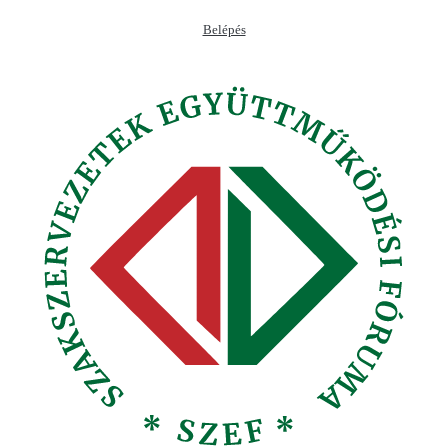
Ugrás
Belépés
a
tartalomhoz