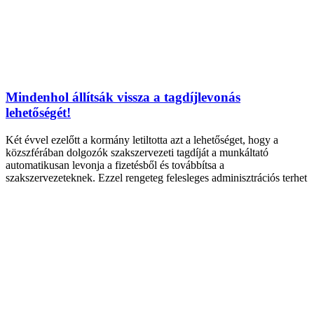
Mindenhol állítsák vissza a tagdíjlevonás
lehetőségét!
Két évvel ezelőtt a kormány letiltotta azt a lehetőséget, hogy a
közszférában dolgozók szakszervezeti tagdíját a munkáltató
automatikusan levonja a fizetésből és továbbítsa a
szakszervezeteknek. Ezzel rengeteg felesleges adminisztrációs terhet