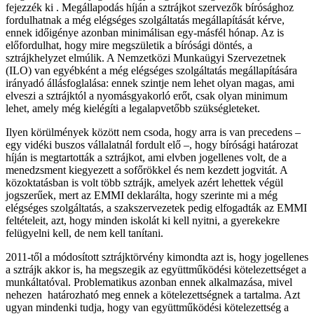
fejezzék ki . Megállapodás híján a sztrájkot szervezők bírósághoz
fordulhatnak a még elégséges szolgáltatás megállapítását kérve,
ennek időigénye azonban minimálisan egy-másfél hónap. Az is
előfordulhat, hogy mire megszületik a bírósági döntés, a
sztrájkhelyzet elmúlik. A Nemzetközi Munkaügyi Szervezetnek
(ILO) van egyébként a még elégséges szolgáltatás megállapítására
irányadó állásfoglalása: ennek szintje nem lehet olyan magas, ami
elveszi a sztrájktól a nyomásgyakorló erőt, csak olyan minimum
lehet, amely még kielégíti a legalapvetőbb szükségleteket.
Ilyen körülmények között nem csoda, hogy arra is van precedens –
egy vidéki buszos vállalatnál fordult elő –, hogy bírósági határozat
híján is megtartották a sztrájkot, ami elvben jogellenes volt, de a
menedzsment kiegyezett a sofőrökkel és nem kezdett jogvitát. A
közoktatásban is volt több sztrájk, amelyek azért lehettek végül
jogszerűek, mert az EMMI deklarálta, hogy szerinte mi a még
elégséges szolgáltatás, a szakszervezetek pedig elfogadták az EMMI
feltételeit, azt, hogy minden iskolát ki kell nyitni, a gyerekekre
felügyelni kell, de nem kell tanítani.
2011-től a módosított sztrájktörvény kimondta azt is, hogy jogellenes
a sztrájk akkor is, ha megszegik az együttműködési kötelezettséget a
munkáltatóval. Problematikus azonban ennek alkalmazása, mivel
nehezen határozható meg ennek a kötelezettségnek a tartalma. Azt
ugyan mindenki tudja, hogy van együttműködési kötelezettség a