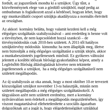
fordult, az jogszerűnek mondta ki a sztrájkot. Úgy tűnt, a
közvéleménynek elege van a gördülő sztrájkból, majd pedig az
ombudsman is foglalkozott azzal a kérdéssel, hogyan lehet, hogy
egy munkavállalói csoport sztrájkja akadályozza a normális életvitelt
az országban.
Az akkori kormány belátta, hogy valamit kezdeni kell a még
elégséges szolgáltatás szabályozásával – ami eredetileg is benne volt
a törvényben, de nem kapcsolódott hozzá szankció – de
törvénymódosítás csak 2010-ben született. A 2011-től hatályos
sztrájktörvény módosítás kimondta: ha nem állapítják meg, illetve
nem biztosítják a még elégséges szolgáltatást a sztrájk idején, akkor
a munkabeszüntetés jogellenesnek minősül. Ez gyökeres változást
jelentett a korábbi időszak bírósági gyakorlatához képest, amely a
Legfelsőbb Bíróság állásfoglalását követve nem tekintette
jogellenesnek a sztrájkot, ha a még elégséges szolgáltatásról nem
született megállapodás.
Az új szabályozás az oka annak, hogy a most október 10-re tervezett
közszolgálati sztrájkot november 13-ra halasztják, miután nem
született megállapodás a még elégséges szolgáltatásokról. A
tárgyaláson azért nem született eredmény, mert a kormány
nyilvánvalóan nem érdekelt a megállapodás megszületésében, így
viszont magatartásával ellehetetlenítette a szociális ágazatban
dolgozóknak azt a jogát is, hogy elégedetlenségüket sztrájkkal