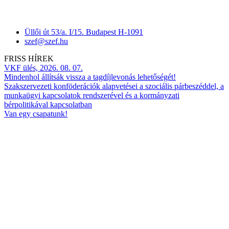
Üllői út 53/a. I/15. Budapest H-1091
szef@szef.hu
FRISS HÍREK
VKF ülés, 2026. 08. 07.
Mindenhol állítsák vissza a tagdíjlevonás lehetőségét!
Szakszervezeti konföderációk alapvetései a szociális párbeszéddel, a
munkaügyi kapcsolatok rendszerével és a kormányzati
bérpolitikával kapcsolatban
Van egy csapatunk!