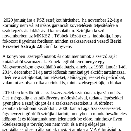
2020 januárjára a PSZ sztrájkot hirdethet, ha november 22-éig a
kormány nem vállal írásos garanciát követeléseik teljesítésére a
szakképzés átalakításával kapcsolatban. Sztrájkra készül
novemberben az MKKSZ . Többek között ez is indokolja, hogy
fokozott figyelmet fordítson minden szakszervezeti vezető
Berki
Erzsébet Sztrájk 2.0
című könyvére.
A könyvben szereplő adatok és dokumentumok a szerző saját
kutatásából származnak. Ennek legfőbb eredménye egy
Magyarországon egyedülálló adatbázis, amely az 1989. január 1-től
2014. december 31-ig tartó időszak munkaügyi akcióit tartalmazza,
ideértve a sztrájkokat, tüntetéseket, aláírásgyűjtéseket és petíciókat,
valamint az olyan ritka akciókat is, mint az éhségsztrájk, a blokád.
2010-ben kezdődött a szakszervezetek számára az igazán nehéz
élet mégpedig a sztrájktörvény módosításával, tudatos lépésekkel
gyengítve a sztrájkjogot és a szakszervezeteket is. A történet
azonban korábban kezdődött. 2006-ban a Liga Szakszervezetek
úgynevezett gördülő sztrájkot tartott, amelyben a munkabeszüntetés
időpontját és időtartamát nem jelentették be előre, minthogy ilyen
kötelezettség a törvényben nem volt, és a még elégséges
szolgáltatásról sem állapodtak meg. S amikor a MÁV bírósághoz