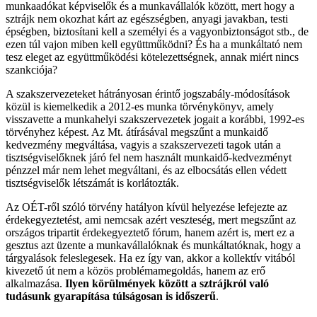
munkaadókat képviselők és a munkavállalók között, mert hogy a
sztrájk nem okozhat kárt az egészségben, anyagi javakban, testi
épségben, biztosítani kell a személyi és a vagyonbiztonságot stb., de
ezen túl vajon miben kell együttműködni? És ha a munkáltató nem
tesz eleget az együttműködési kötelezettségnek, annak miért nincs
szankciója?
A szakszervezeteket hátrányosan érintő jogszabály-módosítások
közül is kiemelkedik a 2012-es munka törvénykönyv, amely
visszavette a munkahelyi szakszervezetek jogait a korábbi, 1992-es
törvényhez képest. Az Mt. átírásával megszűnt a munkaidő
kedvezmény megváltása, vagyis a szakszervezeti tagok után a
tisztségviselőknek járó fel nem használt munkaidő-kedvezményt
pénzzel már nem lehet megváltani, és az elbocsátás ellen védett
tisztségviselők létszámát is korlátozták.
Az OÉT-ről szóló törvény hatályon kívül helyezése lefejezte az
érdekegyeztetést, ami nemcsak azért veszteség, mert megszűnt az
országos tripartit érdekegyeztető fórum, hanem azért is, mert ez a
gesztus azt üzente a munkavállalóknak és munkáltatóknak, hogy a
tárgyalások feleslegesek. Ha ez így van, akkor a kollektív vitából
kivezető út nem a közös problémamegoldás, hanem az erő
alkalmazása.
Ilyen körülmények között a sztrájkról való
tudásunk gyarapítása túlságosan is időszerű
.