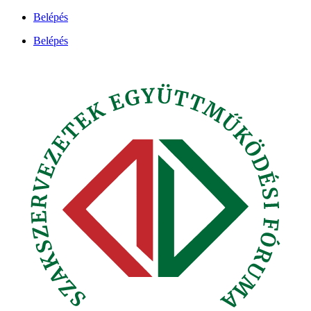
Ugrás
Belépés
a
Belépés
tartalomhoz