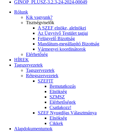
GINOP_PLUSZ-3.2.3-24-2024-00049
Rólunk
Kik vagyunk?
Tisztségviselők
A SZEF elnöke, alelnökei
Az Ügyvivő Testület tagjai
Felügyelő Bizottság
Mandátum-megállapító Bizottság
Vármegyei koordinátorok
Elérhetőség
HÍREK
Tagszervezetek
Tagszervezetek
Rétegszervezetek
SZEFIT
Bemutatkozás
Elnökség
SZMSZ
Elérhetőségek
Csatlakozz!
SZEF Nyugdíjas Választmánya
Elnökség
Cikkek
Alapdokumentumok