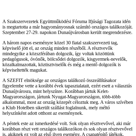
A Szakszervezetek Együttműködési Fóruma Ifjúsági Tagozata idén
is megtartotta a már hagyományosnak számító országos találkozóját.
Szeptember 27-29. napokon Dunaújvárosban került megrendezésre.
A három napos eseményre közel 30 fiatal szakszervezeti tag,
képviselő jött el, az ország minden részéből. A résztvevők
mindegyike a közszférában dolgozik, így voltak közöttünk
pedagógusok, óvónők, bölcsődei dolgozók, kisgyermek-nevelők,
közalkalmazottak, köztisztviselők és még a mentő dolgozók is
képviseltették magukat.
A SZEFIT elnöksége az országos találkozó összeállításakor
figyelembe vette a korábbi évek tapasztalatait, ezért esett a választás
Dunaújvárosra, mint helyszínre. Korábban jártuk Kelet-
Magyarországon, jártunk Nyugat-Magyarországon, több-több
alkalommal, most az ország közepét céloztuk meg. A város szívében
a Klub Hotelben sikerült szállást foglalnunk, mely méltó
helyszínként adott otthont az eseménynek.
A péntek este az ismerkedésé volt. Sok olyan résztvevővel, aki már
korábban részt vett országos találkozókon és sok olyan résztvevővel
is, akiknek ez volt az első ilyen esemény. A csapatépítő játékok,