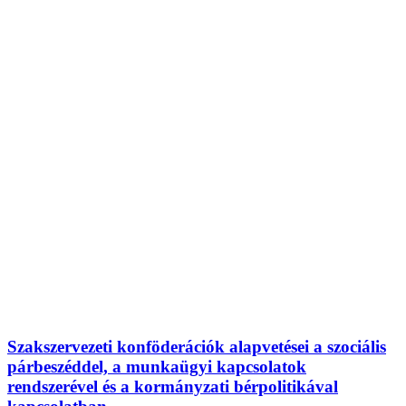
Szakszervezeti konföderációk alapvetései a szociális
párbeszéddel, a munkaügyi kapcsolatok
rendszerével és a kormányzati bérpolitikával