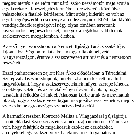
megtekintették a délelőtti munkáról szóló beszámolót, majd ezután
egy kerekasztal-beszélgetés keretében a résztvevők közé ülve
válaszoltak a fiatalok kérdéseire. Mint utólag kiderült, ez volt az
egyik legnépszerűbb eseménye a rendezvénynek. Ebéd után kiváló
vendégelőadók segítségével négy olyan témában tartottunk
kiscsoportos megbeszéléseket, amelyek a legaktuálisabb témák a
szakszervezeti mozgalomban, életben.
Az első ilyen workshopon a Nemzeti Ifjúsági Tanács szakértője,
Djogni Joel Ségnon mutatta be a magyar fiatok helyzetét
Magyarországon, érintve a szakszervezeti affinitást és a nemzetközi
részvételt.
Ezzel párhuzamosan zajlott Kiss Ákos előadásában a Társadalmi
Szerepvállalás workshopunk, amely azt a nem kis célt hivatott
megvalósítani, hogy a szakszervezeteknek milyen szerepe lehet az
érdekképviseleten és az érdekérvényesítésen túl abban, hogy
társadalmi fejlődést érjünk el. Alaposan körbejártuk és megvitattuk
pl. azt, hogy a szakszervezet tagjait mozgósítva részt vehetne, meg is
szervezhetne egy országos szemétszedési akciót.
A harmadik részben Kotroczó Melitta a Világgazdaság újságírója
tartott előadást Szakszervezetek a médiazajban címmel. Célunk az
volt, hogy feltárjuk és megalkossuk azokat az eszközöket,
amelyekkel egy szakszervezet hatékonyan és folyamatosan