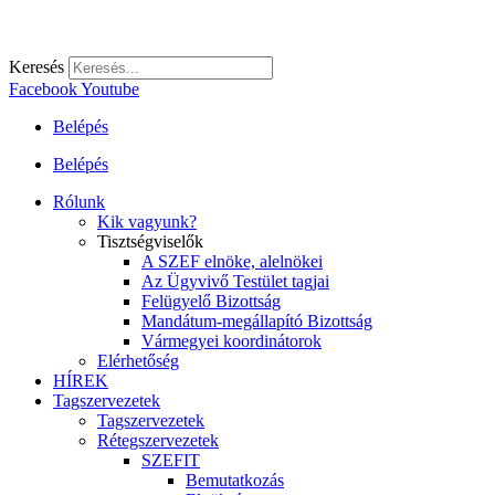
Keresés
Facebook
Youtube
Belépés
Belépés
Rólunk
Kik vagyunk?
Tisztségviselők
A SZEF elnöke, alelnökei
Az Ügyvivő Testület tagjai
Felügyelő Bizottság
Mandátum-megállapító Bizottság
Vármegyei koordinátorok
Elérhetőség
HÍREK
Tagszervezetek
Tagszervezetek
Rétegszervezetek
SZEFIT
Bemutatkozás