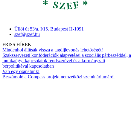
Üllői út 53/a. I/15. Budapest H-1091
szef@szef.hu
FRISS HÍREK
Mindenhol állítsák vissza a tagdíjlevonás lehetőségét!
Szakszervezeti konföderációk alapvetései a szociális párbeszéddel, a
munkaügyi kapcsolatok rendszerével és a kormányzati
bérpolitikával kapcsolatban
Van egy csapatunk!
Beszámoló a Compass projekt nemzetközi szemináriumáról