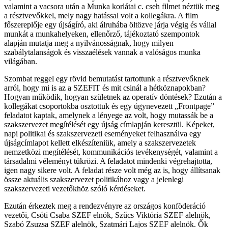
valamint a vacsora után a Munka korlátai c. cseh filmet néztük meg
a résztvevőkkel, mely nagy hatással volt a kollegákra. A film
főszereplője egy újságíró, aki álruhába öltözve járja végig és vállal
munkát a munkahelyeken, ellenőrző, tájékoztató szempontok
alapján mutatja meg a nyilvánosságnak, hogy milyen
szabálytalanságok és visszaélések vannak a valóságos munka
világában.
Szombat reggel egy rövid bemutatást tartottunk a résztvevőknek
arról, hogy mi is az a SZEFIT és mit csinál a hétköznapokban?
Hogyan működik, hogyan születnek az operatív döntések? Ezután a
kollegákat csoportokba osztottuk és egy úgynevezett „Frontpage”
feladatot kaptak, amelynek a lényege az volt, hogy mutassák be a
szakszervezet megítélését egy újság címlapján keresztül. Képeket,
napi politikai és szakszervezeti eseményeket felhasználva egy
újságcímlapot kellett elkészíteniük, amely a szakszervezetek
nemzetközi megítélését, kommunikációs tevékenységét, valamint a
társadalmi véleményt tükrözi. A feladatot mindenki végrehajtotta,
igen nagy sikere volt. A feladat része volt még az is, hogy állítsanak
össze aktuális szakszervezet politikához vagy a jelenlegi
szakszervezeti vezetőkhöz szóló kérdéseket.
Ezután érkeztek meg a rendezvényre az országos konföderáció
vezetői, Csóti Csaba SZEF elnök, Szűcs Viktória SZEF alelnök,
Szabó Zsuzsa SZEF alelnök, Szatmári Lajos SZEF alelnök. Ők