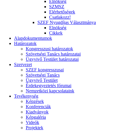
Elnökség
SZMSZ
Elérhetőségek
Csatlakozz!
SZEF Nyugdíjas Választmánya
Elnökség
Cikkek
Alapdokumentumok
Határozatok
Kongresszusi határozatok
Szövetségi Tanács határozatai
Ügyvivő Testület határozatai
Szervezet
SZEF kongresszusai
Szövetségi Tanács
Ügyvivő Testület
Érdekegyeztetés fórumai
Nemzetközi kapcsolataink
Tevékenység
Képzések
Konferenciák
Kiadványok
Képgaléria
Videók
Projektek