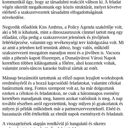
kommunikál úgy, hogy az társadalmi reakciót váltson ki. A feladat
végén sikerült megalkotnunk egy közös struktúrát, melyet követve
elérhető a szakszervezetek társadalmi elfogadottságának
növekedése.
Negyedik előadónk Kiss Ambrus, a Policy Agenda szakértője volt,
aki a Mi is kihalunk, mint a dinoszauruszok címmel tartott meg egy
előadást, célja pedig a szakszervezet jelenének és jövőjének
feltérképezése, valamint egy tevékenységi terv kidolgozása volt. Mi
az amit a jelenben kell tennünk ahhoz, hogy valós, működő
szakszervezeti mozgalom maradjon most és a jövőben is. Vacsora
után a pihenés kapott főszerepet, a Dunaújvárosi Városi Napok
keretében többen kilátogattunk a főtérre, ahol koncertek voltak,
valamint zenés-táncos karaoke bulival zártuk az estét.
Másnap beszámolót tartottunk az előző napon lezajlott workshopok
eredményéről és a hozzá kapcsolódó feladatokat, valamint célokat
határoztunk meg. Fontos szempont volt az, ha már dolgoztunk
ezeken a célokon és feladatokon, ne csak a háromnapos esemény
keretében maradjanak meg, hanem azokat valósítsuk is meg. A nap
további részében arról egyeztettünk, hogy milyen jó gyakorlatok és
milyen jó példák működnek már a partnerszervezeteknél. Ebéd és
hazautazás előtt értékeltük az elmúlt napok eseményeit és feladatait.
A visszajelzések alapján rendkívül jó hangulatú és sikeres