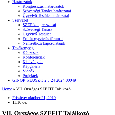
Határozatok
Kongresszusi határozatok
Szövetségi Tanács határozatai
Ügyvivő Testület határozatai
Szervezet
SZEF kongresszusai
Szövetségi Tanács
Ügyvivő Testület
Érdekegyeztetés fórumai
Nemzetközi kapcsolataink
Tevékenység
Képzések
Konferenciák
Kiadványok
Képgaléria
Videók
Projektek
GINOP_PLUSZ-3.2.3-24-2024-00049
Home
»
VII. Országos SZEFIT Találkozó
Frissítve:
október 21, 2019
11:16 de.
VII. Országos SZEFIT Találkozó