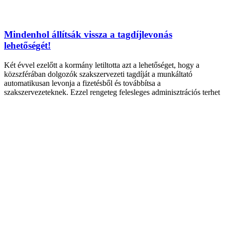
Mindenhol állítsák vissza a tagdíjlevonás
lehetőségét!
Két évvel ezelőtt a kormány letiltotta azt a lehetőséget, hogy a
közszférában dolgozók szakszervezeti tagdíját a munkáltató
automatikusan levonja a fizetésből és továbbítsa a
szakszervezeteknek. Ezzel rengeteg felesleges adminisztrációs terhet