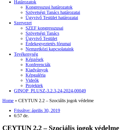
Határozatok
Kongresszusi határozatok
Szövetségi Tanács határozatai
Ügyvivő Testület határozatai
Szervezet
SZEF kongresszusai
Szövetségi Tanács
Ügyvivő Testület
Érdekegyeztetés fórumai
Nemzetközi kapcsolataink
Tevékenység
Képzések
Konferenciák
Kiadványok
Képgaléria
Videók
Projektek
GINOP_PLUSZ-3.2.3-24-2024-00049
Home
»
CEYTUN 2.2 – Szociális jogok védelme
Frissítve:
április 30, 2019
6:57 de.
CEYTUN 2.2 – Szociális jogok védelme