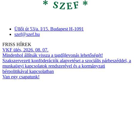
Üllői út 53/a. I/15. Budapest H-1091
szef@szef.hu
FRISS HÍREK
VKF ülés, 2026. 08. 07.
Mindenhol állítsák vissza a tagdíjlevonás lehetőségét!
Szakszervezeti konföderációk alapvetései a szociális párbeszéddel, a
munkaügyi kapcsolatok rendszerével és a kormányzati
bérpolitikával kapcsolatban
Van egy csapatunk!