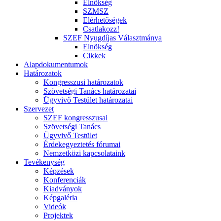
Elnökség
SZMSZ
Elérhetőségek
Csatlakozz!
SZEF Nyugdíjas Választmánya
Elnökség
Cikkek
Alapdokumentumok
Határozatok
Kongresszusi határozatok
Szövetségi Tanács határozatai
Ügyvivő Testület határozatai
Szervezet
SZEF kongresszusai
Szövetségi Tanács
Ügyvivő Testület
Érdekegyeztetés fórumai
Nemzetközi kapcsolataink
Tevékenység
Képzések
Konferenciák
Kiadványok
Képgaléria
Videók
Projektek