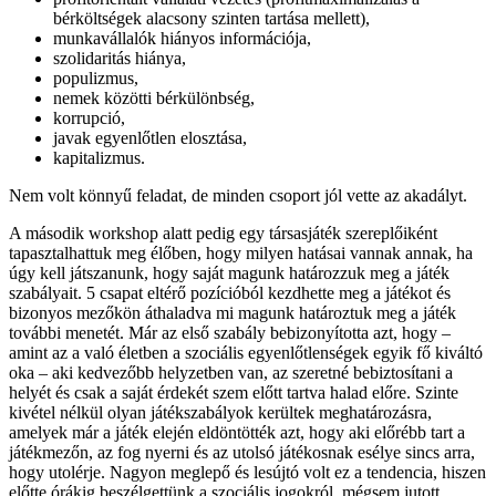
bérköltségek alacsony szinten tartása mellett),
munkavállalók hiányos információja,
szolidaritás hiánya,
populizmus,
nemek közötti bérkülönbség,
korrupció,
javak egyenlőtlen elosztása,
kapitalizmus.
Nem volt könnyű feladat, de minden csoport jól vette az akadályt.
A második workshop alatt pedig egy társasjáték szereplőiként
tapasztalhattuk meg élőben, hogy milyen hatásai vannak annak, ha
úgy kell játszanunk, hogy saját magunk határozzuk meg a játék
szabályait. 5 csapat eltérő pozícióból kezdhette meg a játékot és
bizonyos mezőkön áthaladva mi magunk határoztuk meg a játék
további menetét. Már az első szabály bebizonyította azt, hogy –
amint az a való életben a szociális egyenlőtlenségek egyik fő kiváltó
oka – aki kedvezőbb helyzetben van, az szeretné bebiztosítani a
helyét és csak a saját érdekét szem előtt tartva halad előre. Szinte
kivétel nélkül olyan játékszabályok kerültek meghatározásra,
amelyek már a játék elején eldöntötték azt, hogy aki előrébb tart a
játékmezőn, az fog nyerni és az utolsó játékosnak esélye sincs arra,
hogy utolérje. Nagyon meglepő és lesújtó volt ez a tendencia, hiszen
előtte órákig beszélgettünk a szociális jogokról, mégsem jutott