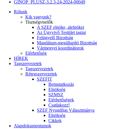
GINOP_PLUSZ-3.2.3-24-2024-00049
Rólunk
Kik vagyunk?
Tisztségviselők
A SZEF elnöke, alelnökei
Az Ügyvivő Testület tagjai
Felügyelő Bizottság
Mandátum-megállapító Bizottság
Vármegyei koordinátorok
Elérhetőség
HÍREK
Tagszervezetek
Tagszervezetek
Rétegszervezetek
SZEFIT
Bemutatkozás
Elnökség
SZMSZ
Elérhetőségek
Csatlakozz!
SZEF Nyugdíjas Választmánya
Elnökség
Cikkek
Alapdokumentumok