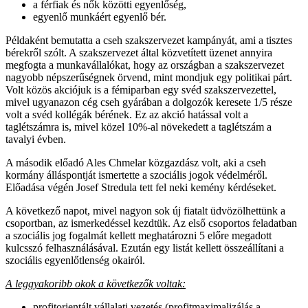
a férfiak és nők közötti egyenlőség,
egyenlő munkáért egyenlő bér.
Példaként bemutatta a cseh szakszervezet kampányát, ami a tisztes
bérekről szólt. A szakszervezet által közvetített üzenet annyira
megfogta a munkavállalókat, hogy az országban a szakszervezet
nagyobb népszerűségnek örvend, mint mondjuk egy politikai párt.
Volt közös akciójuk is a fémiparban egy svéd szakszervezettel,
mivel ugyanazon cég cseh gyárában a dolgozók keresete 1/5 része
volt a svéd kollégák bérének. Ez az akció hatással volt a
taglétszámra is, mivel közel 10%-al növekedett a taglétszám a
tavalyi évben.
A második előadó Ales Chmelar közgazdász volt, aki a cseh
kormány álláspontját ismertette a szociális jogok védelméről.
Előadása végén Josef Stredula tett fel neki kemény kérdéseket.
A következő napot, mivel nagyon sok új fiatalt üdvözölhettünk a
csoportban, az ismerkedéssel kezdtük. Az első csoportos feladatban
a szociális jog fogalmát kellett meghatározni 5 előre megadott
kulcsszó felhasználásával. Ezután egy listát kellett összeállítani a
szociális egyenlőtlenség okairól.
A leggyakoribb okok a következők voltak:
profitorientált vállalati vezetés (profitmaximalizálás a