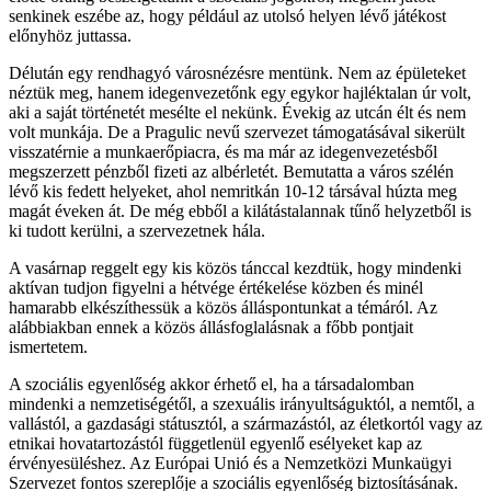
senkinek eszébe az, hogy például az utolsó helyen lévő játékost
előnyhöz juttassa.
Délután egy rendhagyó városnézésre mentünk. Nem az épületeket
néztük meg, hanem idegenvezetőnk egy egykor hajléktalan úr volt,
aki a saját történetét mesélte el nekünk. Évekig az utcán élt és nem
volt munkája. De a Pragulic nevű szervezet támogatásával sikerült
visszatérnie a munkaerőpiacra, és ma már az idegenvezetésből
megszerzett pénzből fizeti az albérletét. Bemutatta a város szélén
lévő kis fedett helyeket, ahol nemritkán 10-12 társával húzta meg
magát éveken át. De még ebből a kilátástalannak tűnő helyzetből is
ki tudott kerülni, a szervezetnek hála.
A vasárnap reggelt egy kis közös tánccal kezdtük, hogy mindenki
aktívan tudjon figyelni a hétvége értékelése közben és minél
hamarabb elkészíthessük a közös álláspontunkat a témáról. Az
alábbiakban ennek a közös állásfoglalásnak a főbb pontjait
ismertetem.
A szociális egyenlőség akkor érhető el, ha a társadalomban
mindenki a nemzetiségétől, a szexuális irányultságuktól, a nemtől, a
vallástól, a gazdasági státusztól, a származástól, az életkortól vagy az
etnikai hovatartozástól függetlenül egyenlő esélyeket kap az
érvényesüléshez. Az Európai Unió és a Nemzetközi Munkaügyi
Szervezet fontos szereplője a szociális egyenlőség biztosításának.