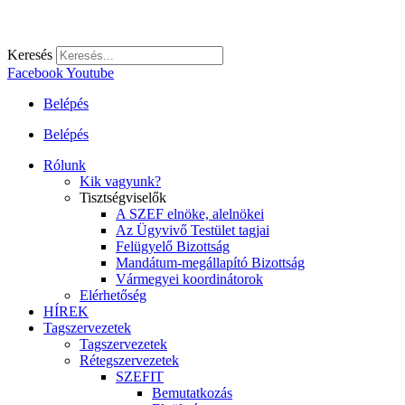
Keresés
Facebook
Youtube
Belépés
Belépés
Rólunk
Kik vagyunk?
Tisztségviselők
A SZEF elnöke, alelnökei
Az Ügyvivő Testület tagjai
Felügyelő Bizottság
Mandátum-megállapító Bizottság
Vármegyei koordinátorok
Elérhetőség
HÍREK
Tagszervezetek
Tagszervezetek
Rétegszervezetek
SZEFIT
Bemutatkozás