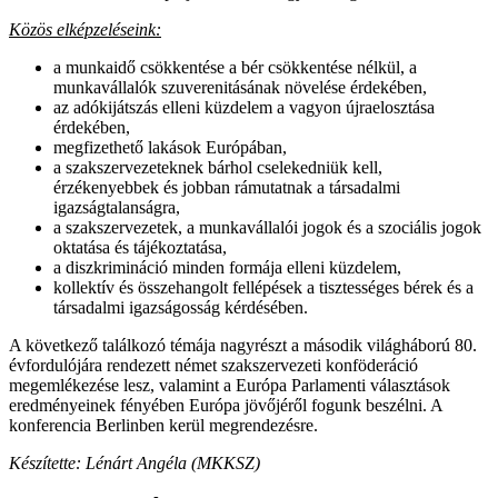
Közös elképzeléseink:
a munkaidő csökkentése a bér csökkentése nélkül, a
munkavállalók szuverenitásának növelése érdekében,
az adókijátszás elleni küzdelem a vagyon újraelosztása
érdekében,
megfizethető lakások Európában,
a szakszervezeteknek bárhol cselekedniük kell,
érzékenyebbek és jobban rámutatnak a társadalmi
igazságtalanságra,
a szakszervezetek, a munkavállalói jogok és a szociális jogok
oktatása és tájékoztatása,
a diszkrimináció minden formája elleni küzdelem,
kollektív és összehangolt fellépések a tisztességes bérek és a
társadalmi igazságosság kérdésében.
A következő találkozó témája nagyrészt a második világháború 80.
évfordulójára rendezett német szakszervezeti konföderáció
megemlékezése lesz, valamint a Európa Parlamenti választások
eredményeinek fényében Európa jövőjéről fogunk beszélni. A
konferencia Berlinben kerül megrendezésre.
Készítette: Lénárt Angéla (MKKSZ)