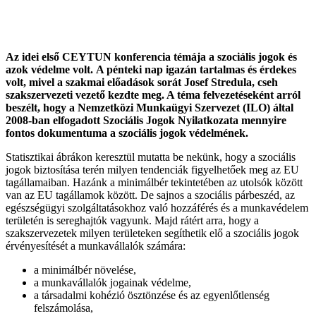
Az idei első CEYTUN konferencia témája a szociális jogok és
azok védelme volt. A pénteki nap igazán tartalmas és érdekes
volt, mivel a szakmai előadások sorát Josef Stredula, cseh
szakszervezeti vezető kezdte meg. A téma felvezetéseként arról
beszélt, hogy a Nemzetközi Munkaügyi Szervezet (ILO) által
2008-ban elfogadott Szociális Jogok Nyilatkozata mennyire
fontos dokumentuma a szociális jogok védelmének.
Statisztikai ábrákon keresztül mutatta be nekünk, hogy a szociális
jogok biztosítása terén milyen tendenciák figyelhetőek meg az EU
tagállamaiban. Hazánk a minimálbér tekintetében az utolsók között
van az EU tagállamok között. De sajnos a szociális párbeszéd, az
egészségügyi szolgáltatásokhoz való hozzáférés és a munkavédelem
területén is sereghajtók vagyunk. Majd rátért arra, hogy a
szakszervezetek milyen területeken segíthetik elő a szociális jogok
érvényesítését a munkavállalók számára:
a minimálbér növelése,
a munkavállalók jogainak védelme,
a társadalmi kohézió ösztönzése és az egyenlőtlenség
felszámolása,