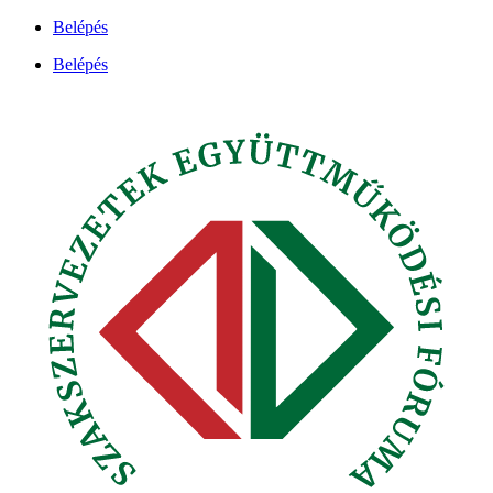
Ugrás
Belépés
a
Belépés
tartalomhoz