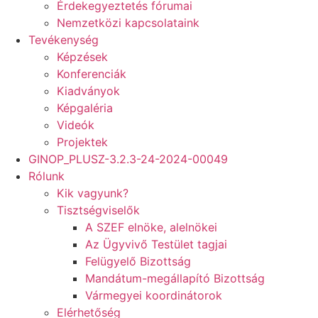
Érdekegyeztetés fórumai
Nemzetközi kapcsolataink
Tevékenység
Képzések
Konferenciák
Kiadványok
Képgaléria
Videók
Projektek
GINOP_PLUSZ-3.2.3-24-2024-00049
Rólunk
Kik vagyunk?
Tisztségviselők
A SZEF elnöke, alelnökei
Az Ügyvivő Testület tagjai
Felügyelő Bizottság
Mandátum-megállapító Bizottság
Vármegyei koordinátorok
Elérhetőség