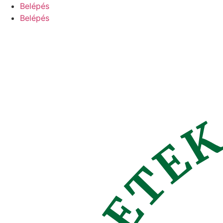
Ugrás
Belépés
a
Belépés
tartalomhoz