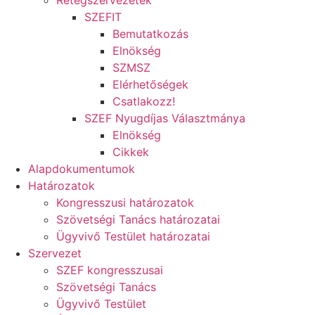
Rétegszervezetek
SZEFIT
Bemutatkozás
Elnökség
SZMSZ
Elérhetőségek
Csatlakozz!
SZEF Nyugdíjas Választmánya
Elnökség
Cikkek
Alapdokumentumok
Határozatok
Kongresszusi határozatok
Szövetségi Tanács határozatai
Ügyvivő Testület határozatai
Szervezet
SZEF kongresszusai
Szövetségi Tanács
Ügyvivő Testület