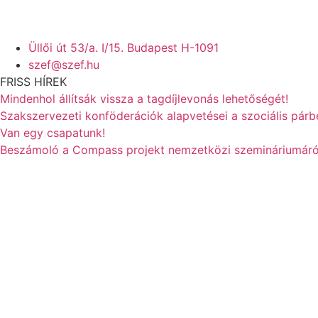
Üllői út 53/a. I/15. Budapest H-1091
szef@szef.hu
FRISS HÍREK
Mindenhol állítsák vissza a tagdíjlevonás lehetőségét!
Szakszervezeti konföderációk alapvetései a szociális pár
Van egy csapatunk!
Beszámoló a Compass projekt nemzetközi szemináriumáró