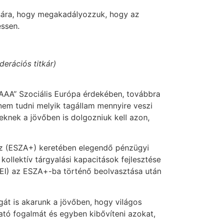
nására, hogy megakadályozzuk, hogy az
ssen.
erációs titkár)
AAA” Szociális Európa érdekében, továbbra
nem tudni melyik tagállam mennyire veszi
eknek a jövőben is dolgozniuk kell azon,
lusz (ESZA+) keretében elegendő pénzügyi
ollektív tárgyalási kapacitások fejlesztése
YEI) az ESZA+-ba történő beolvasztása után
gát is akarunk a jövőben, hogy világos
tató fogalmát és egyben kibővíteni azokat,