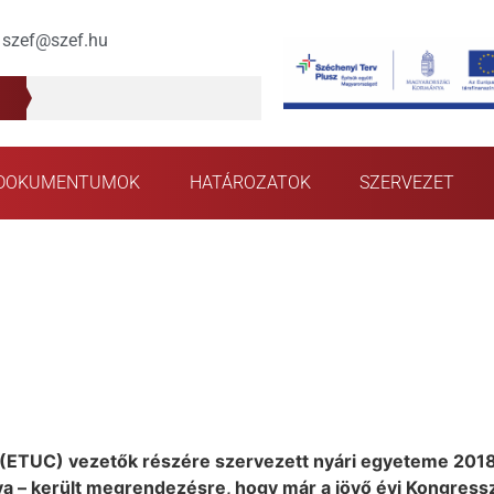
szef@szef.hu
DOKUMENTUMOK
HATÁROZATOK
SZERVEZET
 (ETUC) vezetők részére szervezett nyári egyeteme 2018.
dva – került megrendezésre, hogy már a jövő évi Kongres