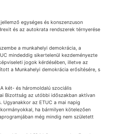
n jellemző egységes és konszenzuson
Brexit és az autokrata rendszerek térnyerése
z szembe a munkahelyi demokrácia, a
ETUC mindeddig sikertelenül kezdeményezte
épviseleti jogok kérdésében, illetve az
tott a Munkahelyi demokrácia erősítésére, s
 A két- és háromoldalú szociális
i Bizottság az utóbbi időszakban aktívan
e is. Ugyanakkor az ETUC a mai napig
i kormányokkal, ha bármilyen kötelezően
kaprogramjában még mindig nem született