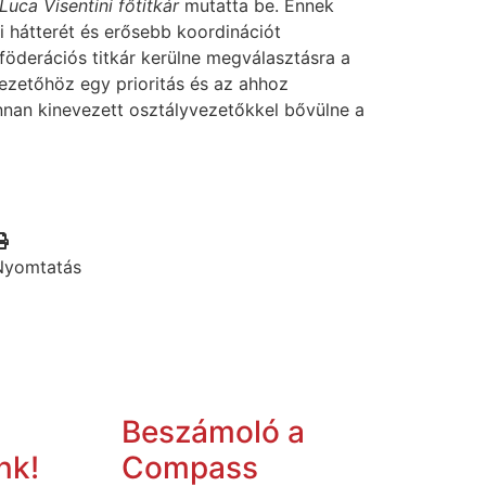
Luca Visentini főtitkár
mutatta be. Ennek
ői hátterét és erősebb koordinációt
föderációs titkár kerülne megválasztásra a
vezetőhöz egy prioritás és az ahhoz
nnan kinevezett osztályvezetőkkel bővülne a
Nyomtatás
Beszámoló a
nk!
Compass