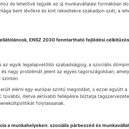
hoz és lehetővé tegyék az új munkavállalási formákban dol
ga bent lévőkre és kint rekedtekre szakadjon szét, a lehe
és ellátóláncok, ENSZ 2030 fenntartható fejlődési célkit
az egyik legalapvetőbb szabadságjog, a szociális dömping,
dt és nagy problémát jelent az egyes tagországokban, amel
 szinten.
rült elérni egy európai szintű megoldást, s ezzel együtt
ovábbi, illetve aktívabb fellépésre bíztatja tagszervezete
ekültpolitikát folytassanak.
ia a munkahelyeken: szociális párbeszéd és munkavállal