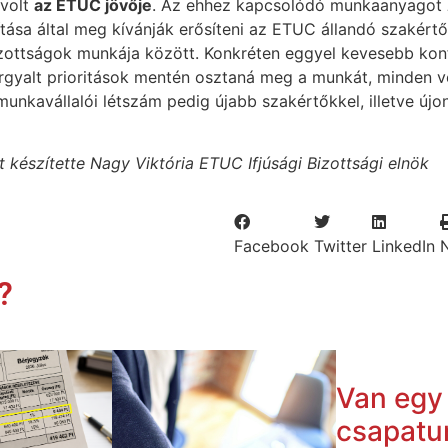
volt
az ETUC jövője
. Az ehhez kapcsolódó munkaanyagot
ítása által meg kívánják erősíteni az ETUC állandó szakért
bizottságok munkája között. Konkréten eggyel kevesebb kon
tárgyalt prioritások mentén osztaná meg a munkát, minden 
unkavállalói létszám pedig újabb szakértőkkel, illetve újo
készítette Nagy Viktória ETUC Ifjúsági Bizottsági elnök
Facebook
Twitter
LinkedIn
?
Van egy
csapatu