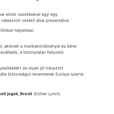
euw
elnök vezetésével egy-egy
álasztott vezető által prezentálva:
főtitkár-helyettes)
l, akiknek a munkakörülményei és bérei
vállalók, a bizonytalan helyzetű
esítéséért és olyan jól irányzott
ális biztonságot teremtenek Európa-szerte.
eti jogok, Brexit
(Esther Lynch,