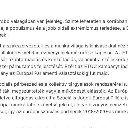
yobb válságában van jelenleg. Szinte lehetetlen a korábba
, a populizmus és a jobb oldali extrémizmus terjedése, a 
nak.
ett a szakszervezetek és a munka világa is kihívásokkal né
vállalói részvétel intézményeinek működése kapcsán. Az 
sát az információs és konzultációs, valamint a széleskörű k
zzel párhuzamos fejlesztését. Ezért az ETUC kampányt indí
ány az Európai Parlamenti választásokig fut majd.
ciális párbeszéd és a kollektív tárgyalások rendszerére is.
lták, megszüntették vagy a működését aláásták. Az Európa
 illetve elfogadásra került a Szociális Jogok Európai Pillér
rópai munkáltatói szövetségekkel, illetve bizonyos nemzet
ol, így az európai szociális partnerek 2018-2020-as mun