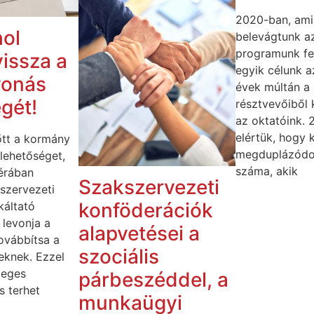
2020-ban, ami
ol
belevágtunk az
programunk fej
vissza a
egyik célunk a
vonás
évek múltán a
gét!
résztvevőiből 
az oktatóink. 
elértük, hogy 
őtt a kormány
megduplázódo
a lehetőséget,
száma, akik
érában
Szakszervezeti
szervezeti
konföderációk
káltató
levonja a
alapvetései a
továbbítsa a
szociális
eknek. Ezzel
leges
párbeszéddel, a
s terhet
munkaügyi