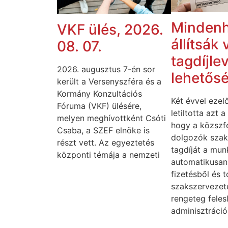
Mindenh
VKF ülés, 2026.
állítsák 
08. 07.
tagdíjle
2026. augusztus 7-én sor
lehetősé
került a Versenyszféra és a
Kormány Konzultációs
Két évvel ezel
Fóruma (VKF) ülésére,
letiltotta azt 
melyen meghívottként Csóti
hogy a közszf
Csaba, a SZEF elnöke is
dolgozók szak
részt vett. Az egyeztetés
tagdíját a mun
központi témája a nemzeti
automatikusan 
fizetésből és 
szakszervezet
rengeteg feles
adminisztráció