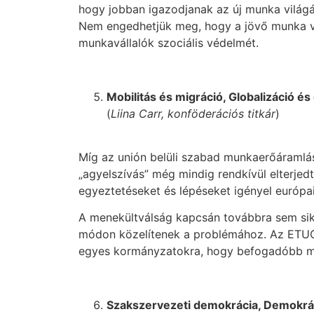
hogy jobban igazodjanak az új munka világá
Nem engedhetjük meg, hogy a jövő munka vilá
munkavállalók szociális védelmét.
Mobilitás és migráció, Globalizáció 
(
Liina Carr, konföderációs titkár
)
Míg az unión belüli szabad munkaerőáramlás 
„agyelszívás” még mindig rendkívül elterje
egyeztetéseket és lépéseket igényel európai
A menekültválság kapcsán továbbra sem sike
módon közelítenek a problémához. Az ETUC t
egyes kormányzatokra, hogy befogadóbb men
Szakszervezeti demokrácia, Demokrác