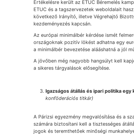
Értékelésre került az ETUC Béremelés kampán
ETUC és a tagszervezetek weboldalait has
következő Irányító, illetve Végrehajtó Bizot
kezdeményezés kapcsán.
Az európai minimálbér kérdése ismét felmerü
országoknak pozitív lökést adhatna egy euró
a minimálbér bevezetése alááshatná a jól mű
A jövőben még nagyobb hangsúlyt kell kapjon
a sikeres tárgyalások elősegítése.
Igazságos átállás és ipari politika e
konföderációs titkár)
A Párizsi egyezmény megvalósítása és a sza
számára biztosítani kell a tisztességes átál
jogok és teremthetőek minőségi munkahely