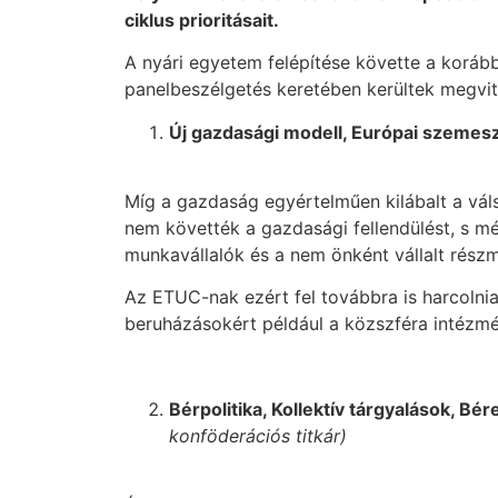
ciklus prioritásait.
A nyári egyetem felépítése követte a koráb
panelbeszélgetés keretében kerültek megvit
Új gazdasági modell, Európai szemes
Míg a gazdaság egyértelműen kilábalt a vál
nem követték a gazdasági fellendülést, s m
munkavállalók és a nem önként vállalt rész
Az ETUC-nak ezért fel továbbra is harcolnia
beruházásokért például a közszféra intézm
Bérpolitika, Kollektív tárgyalások, B
konföderációs titkár)