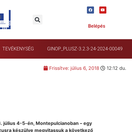
Belépés
TEVÉKENYSÉG
GINOP_PLUSZ-3.2.3-24-2024-00049
Frissítve:
július 6, 2018
12:12 du.
 július 4-5-én, Montepulcianoban – egy
szusra készülve megvitassuk a következő