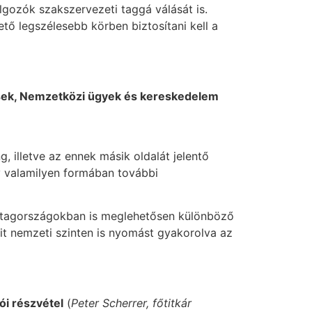
gozók szakszervezeti taggá válását is.
tő legszélesebb körben biztosítani kell a
űzések, Nemzetközi ügyek és kereskedelem
 illetve az ennek másik oldalát jelentő
y valamilyen formában további
 a tagországokban is meglehetősen különböző
it nemzeti szinten is nyomást gyakorolva az
ói részvétel
(
Peter Scherrer, főtitkár