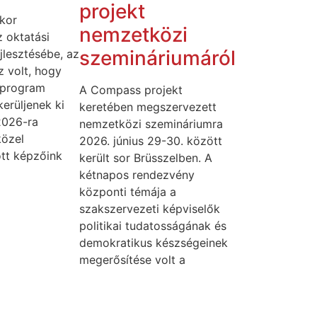
projekt
kor
nemzetközi
 oktatási
szemináriumáról
lesztésébe, az
z volt, hogy
 program
A Compass projekt
kerüljenek ki
keretében megszervezett
2026-ra
nemzetközi szemináriumra
közel
2026. június 29-30. között
tt képzőink
került sor Brüsszelben. A
kétnapos rendezvény
központi témája a
szakszervezeti képviselők
politikai tudatosságának és
demokratikus készségeinek
megerősítése volt a