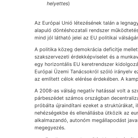
helyettes
)
Az Európai Unió létezésének talán a legnag
alapuló döntéshozatali rendszer működtetése
mind jól látható jelei az EU politikai válságá
A politika közeg demokrácia deficitje mell
szakszervezeti érdekképviselet és a munka
egy horizontális EU keretrendszer kidolgozá
Európai Üzemi Tanácsokról szóló irányelv e
az említett célok elérése érdekében. A kamp
A 2008-as válság negatív hatással volt a szo
párbeszédet számos országban decentralizá
próbálta újraindítani ezeket a struktúrákat,
nehézségekbe és ellenállásba ütközik az eu
alkalmazandó, autonóm megállapodást javas
megegyezés.