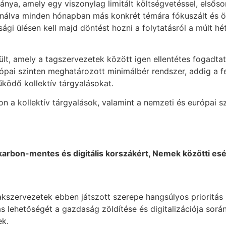
ya, amely egy viszonylag limitált költségvetéssel, elsősorb
ználva minden hónapban más konkrét témára fókuszált és 
tsági ülésen kell majd döntést hozni a folytatásról a múlt 
lt, amely a tagszervezetek között igen ellentétes fogadtatá
pai szinten meghatározott minimálbér rendszer, addig a fej
ködő kollektív tárgyalásokat.
 a kollektív tárgyalások, valamint a nemzeti és európai sz
gy karbon-mentes és digitális korszákért, Nemek közötti e
kszervezetek ebben játszott szerepe hangsúlyos prioritás 
lás lehetőségét a gazdaság zöldítése és digitalizációja sor
ek.