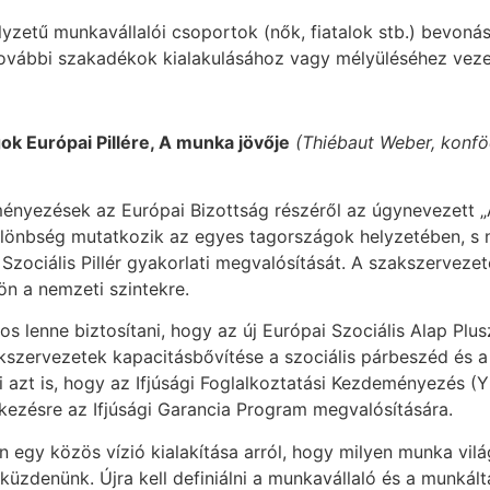
helyzetű munkavállalói csoportok (nők, fiatalok stb.) bevo
további szakadékok kialakulásához vagy mélyüléséhez veze
gok Európai Pillére, A munka jövője
(Thiébaut Weber, konföd
ényezések az Európai Bizottság részéről az úgynevezett „
különbség mutatkozik az egyes tagországok helyzetében, s 
ociális Pillér gyakorlati megvalósítását. A szakszervezet
ön a nemzeti szintekre.
os lenne biztosítani, hogy az új Európai Szociális Alap P
zervezetek kapacitásbővítése a szociális párbeszéd és a k
azt is, hogy az Ifjúsági Foglalkoztatási Kezdeményezés (
lkezésre az Ifjúsági Garancia Program megvalósítására.
 egy közös vízió kialakítása arról, hogy milyen munka vilá
 küzdenünk. Újra kell definiálni a munkavállaló és a munkál