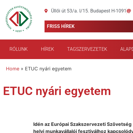
Üllői út 53/a. I/15. Budapest H-1091
FRISS HÍREK
RÓLUNK
HÍREK
TAGSZERVEZETEK
ALAP
Home
»
ETUC nyári egyetem
ETUC nyári egyetem
Idén az Európai Szakszervezeti Szövetség
helyi munkavállalói fesztiválhoz kapcsoló