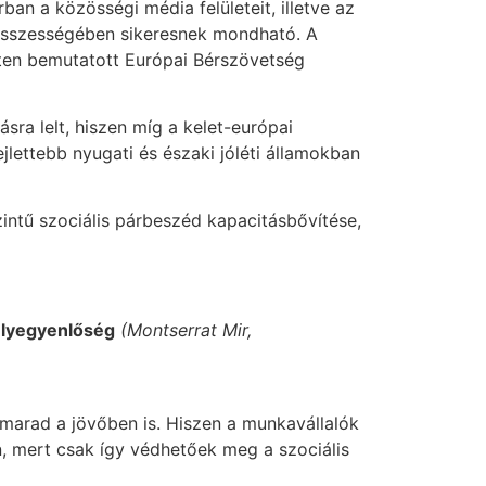
an a közösségi média felületeit, illetve az
összességében sikeresnek mondható. A
héten bemutatott Európai Bérszövetség
sra lelt, hiszen míg a kelet-európai
lettebb nyugati és északi jóléti államokban
intű szociális párbeszéd kapacitásbővítése,
sélyegyenlőség
(Montserrat Mir,
marad a jövőben is. Hiszen a munkavállalók
án, mert csak így védhetőek meg a szociális