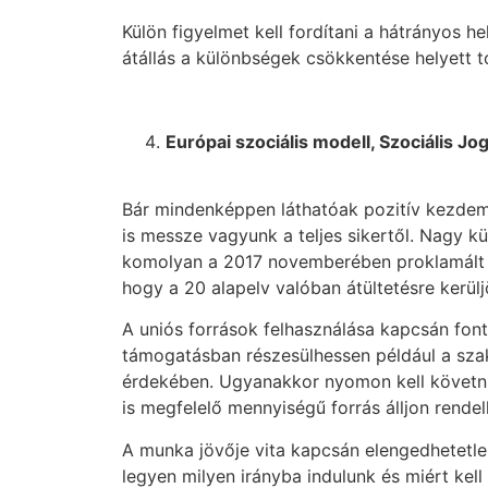
Külön figyelmet kell fordítani a hátrányos 
átállás a különbségek csökkentése helyett 
Európai szociális modell, Szociális Jo
Bár mindenképpen láthatóak pozitív kezdem
is messze vagyunk a teljes sikertől. Nagy 
komolyan a 2017 novemberében proklamált Sz
hogy a 20 alapelv valóban átültetésre kerülj
A uniós források felhasználása kapcsán font
támogatásban részesülhessen például a szaks
érdekében. Ugyanakkor nyomon kell követni 
is megfelelő mennyiségű forrás álljon rende
A munka jövője vita kapcsán elengedhetetlen
legyen milyen irányba indulunk és miért kell