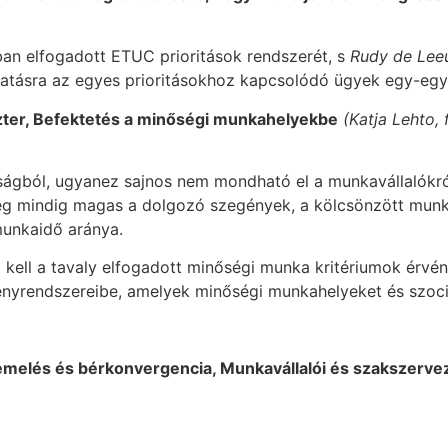
ban elfogadott ETUC prioritások rendszerét, s
Rudy de Le
atásra az egyes prioritásokhoz kapcsolódó ügyek egy-egy v
zter, Befektetés a minőségi munkahelyekbe
(Katja Lehto, 
ságból, ugyanez sajnos nem mondható el a munkavállalókró
ég mindig magas a dolgozó szegények, a kölcsönzött munka
munkaidő aránya.
 kell a tavaly elfogadott minőségi munka kritériumok érvény
ényrendszereibe, amelyek minőségi munkahelyeket és szoci
éremelés és bérkonvergencia, Munkavállalói és szakszervez