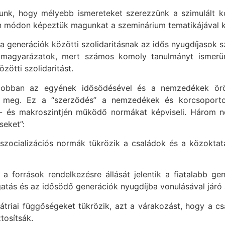
tunk, hogy mélyebb ismereteket szerezzünk a szimulált k
yen módon képeztük magunkat a szeminárium tematikájával 
a generációk közötti szolidaritásnak az idős nyugdíjasok 
 magyarázatok, mert számos komoly tanulmányt ismerü
ötti szolidaritást.
gjobban az egyének idősödésével és a nemzedékek örö
ő meg. Ez a “szerződés” a nemzedékek és korcsoportok
- és makroszintjén működő normákat képviseli. Három no
eket”:
 a szocializációs normák tükrözik a családok és a közokt
a források rendelkezésre állását jelentik a fiatalabb ge
atás és az idősödő generációk nyugdíjba vonulásával járó 
átriai függőségeket tükrözik, azt a várakozást, hogy a cs
tosítsák.