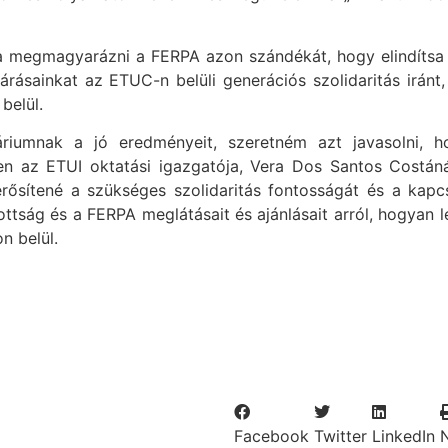
 megmagyarázni a FERPA azon szándékát, hogy elindítsa 
várásainkat az ETUC-n belüli generációs szolidaritás irán
belül.
riumnak a jó eredményeit, szeretném azt javasolni, 
en az ETUI oktatási igazgatója, Vera Dos Santos Costán
ősítené a szükséges szolidaritás fontosságát és a kapc
zottság és a FERPA meglátásait és ajánlásait arról, hogyan
n belül.
Facebook
Twitter
LinkedIn