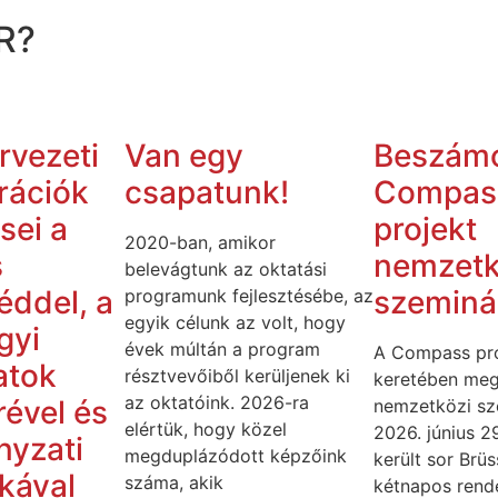
R?
rvezeti
Van egy
Beszámo
rációk
csapatunk!
Compas
sei a
projekt
2020-ban, amikor
s
nemzetk
belevágtunk az oktatási
éddel, a
szeminá
programunk fejlesztésébe, az
egyik célunk az volt, hogy
gyi
évek múltán a program
A Compass pro
atok
résztvevőiből kerüljenek ki
keretében meg
az oktatóink. 2026-ra
ével és
nemzetközi sz
elértük, hogy közel
2026. június 2
nyzati
megduplázódott képzőink
került sor Brü
ikával
száma, akik
kétnapos rend