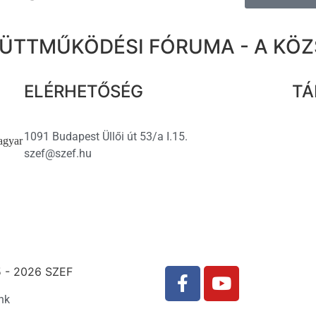
ÜTTMŰKÖDÉSI FÓRUMA - A KÖ
ELÉRHETŐSÉG
TÁ
1091 Budapest Üllői út 53/a I.15.
agyar
szef@szef.hu
 - 2026 SZEF
nk