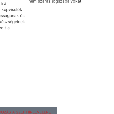
nem száraz jogszabályokat
ja a
 képviselők
tosságának és
készségeinek
olt a
KOZÁS A SZEF HÍRLEVELÉRE