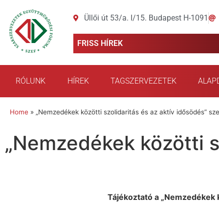
Üllői út 53/a. I/15. Budapest H-1091
FRISS HÍREK
RÓLUNK
HÍREK
TAGSZERVEZETEK
ALAP
Home
»
„Nemzedékek közötti szolidaritás és az aktív idősödés” s
„Nemzedékek közötti sz
Tájékoztató a „Nemzedékek kö