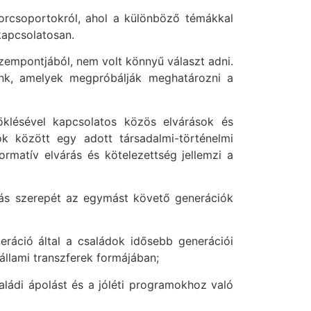
orcsoportokról, ahol a különböző témákkal
kapcsolatosan.
szempontjából, nem volt könnyű választ adni.
nk, amelyek megpróbálják meghatározni a
klésével kapcsolatos közös elvárások és
 között egy adott társadalmi-történelmi
rmatív elvárás és kötelezettség jellemzi a
atás szerepét az egymást követő generációk
neráció által a családok idősebb generációi
állami transzferek formájában;
aládi ápolást és a jóléti programokhoz való