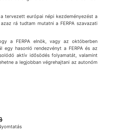
a tervezett európai népi kezdeményezést a
t, azaz rá tudtam mutatni a FERPA szavazati
hogy a FERPA elnök, vagy az októberben
ál egy hasonló rendezvényt a FERPA és az
solódó aktív idősödés folyamatát, valamint
 lehetne a legjobban végrehajtani az autonóm
Nyomtatás