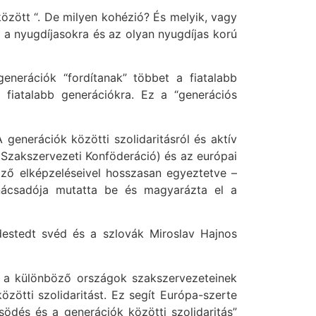
között “. De milyen kohézió? És melyik, vagy
a nyugdíjasokra és az olyan nyugdíjas korú
enerációk “fordítanak” többet a fiatalabb
 fiatalabb generációkra. Ez a “generációs
generációk közötti szolidaritásról és aktív
 Szakszervezeti Konföderáció) és az európai
ző elképzeléseivel hosszasan egyeztetve –
nácsadója mutatta be és magyarázta el a
destedt svéd és a szlovák Miroslav Hajnos
l a különböző országok szakszervezeteinek
zötti szolidaritást. Ez segít Európa-szerte
ödés és a generációk közötti szolidaritás”