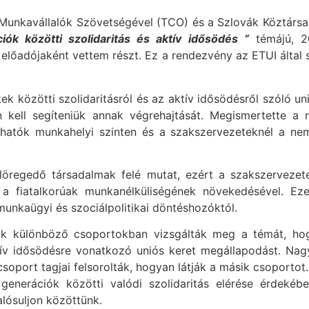
Munkavállalók Szövetségével (TCO) és a Szlovák Köztárs
iók közötti szolidaritás és aktív idősödés “
témájú, 20
lőadójaként vettem részt. Ez a rendezvény az ETUI által
k közötti szolidaritásról és az aktív idősödésről szóló un
kell segíteniük annak végrehajtását. Megismertette a r
hatók munkahelyi szinten és a szakszervezeteknél a nem
elöregedő társadalmak felé mutat, ezért a szakszerveze
a fiatalkorúak munkanélküliségének növekedésével. Ez
munkaügyi és szociálpolitikai döntéshozóktól.
ők különböző csoportokban vizsgálták meg a témát, hog
ktív idősödésre vonatkozó uniós keret megállapodást. Nag
 csoport tagjai felsorolták, hogyan látják a másik csoport
generációk közötti valódi szolidaritás elérése érdekéb
lósuljon közöttünk.