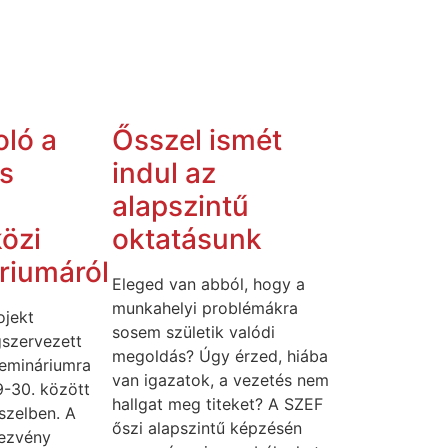
ló a
Ősszel ismét
s
indul az
alapszintű
özi
oktatásunk
riumáról
Eleged van abból, hogy a
munkahelyi problémákra
jekt
sosem születik valódi
szervezett
megoldás? Úgy érzed, hiába
emináriumra
van igazatok, a vezetés nem
9-30. között
hallgat meg titeket? A SZEF
sszelben. A
őszi alapszintű képzésén
ezvény