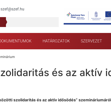
szef@szef.hu
DOKUMENTUMOK
HATÁROZATOK
SZERVEZET
zeminárium
olidaritás és az aktív
zötti szolidaritás és az aktív idősödés” szemináriumáró