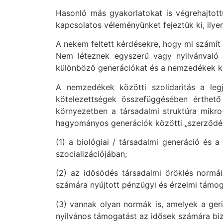
Hasonló más gyakorlatokat is végrehajtot
kapcsolatos véleményünket fejeztük ki, il
A nekem feltett kérdésekre, hogy mi számít 
Nem léteznek egyszerű vagy nyilvánvaló
különböző generációkat és a nemzedékek köz
A nemzedékek közötti szolidaritás a le
kötelezettségek összefüggésében érthet
környezetben a társadalmi struktúra mikro
hagyományos generációk közötti „szerződés
(1) a biológiai / társadalmi generáció és
szocializációjában;
(2) az idősödés társadalmi öröklés normái 
számára nyújtott pénzügyi és érzelmi támog
(3) vannak olyan normák is, amelyek a geri
nyilvános támogatást az idősek számára biz