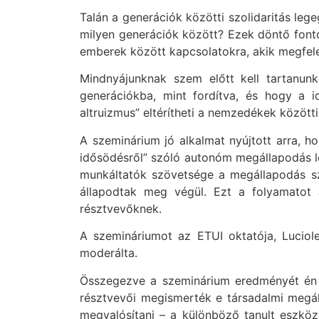
Talán a generációk közötti szolidaritás leg
milyen generációk között? Ezek döntő fonto
emberek között kapcsolatokra, akik megfele
Mindnyájunknak szem előtt kell tartanunk
generációkba, mint fordítva, és hogy a i
altruizmus” eltérítheti a nemzedékek közötti
A szeminárium jó alkalmat nyújtott arra, h
idősödésről” szóló autonóm megállapodás lé
munkáltatók szövetsége a megállapodás sz
állapodtak meg végül. Ezt a folyamatot
résztvevőknek.
A szemináriumot az ETUI oktatója, Luciol
moderálta.
Összegezve a szeminárium eredményét én a
résztvevői megismerték e társadalmi megáll
megvalósítani – a különböző tanult eszközö