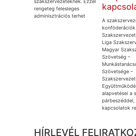
szakszervezeteknek. Ezzel
kapcsol
rengeteg felesleges
adminisztrációs terhet
A szakszervez
konföderációk 
Szakszervezet
Liga Szakszer
Magyar Szaksz
Szövetség –
Munkástanács
Szövetsége –
Szakszervezet
Együttműködé
alapvetései a s
párbeszéddel,
kapcsolatok r
HÍRLEVÉL FELIRATKO