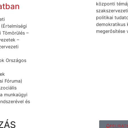
központi témá
atban
szakszervezeti
politikai tuda
eti
demokratikus 
(Értelmiségi
megerősítése v
i Tömörülés –
vezetek –
ervezeti
ok Országos
ek
si Fóruma)
zociális
 a munkaügyi
endszerével és
ZÁS
FELIRAT