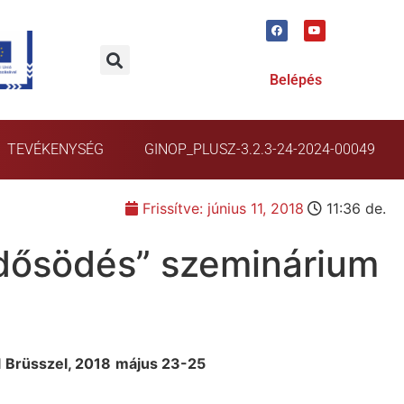
Belépés
TEVÉKENYSÉG
GINOP_PLUSZ-3.2.3-24-2024-00049
Frissítve:
június 11, 2018
11:36 de.
 idősödés” szeminárium
l
Brüsszel, 2018
május 23-25