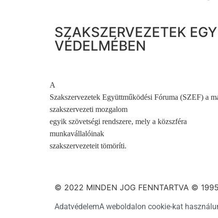
SZAKSZERVEZETEK EGY
VÉDELMÉBEN
A
Szakszervezetek Együttműködési Fóruma (SZEF) a m
szakszervezeti mozgalom
egyik szövetségi rendszere, mely a közszféra
munkavállalóinak
szakszervezeteit tömöríti.
© 2022 MINDEN JOG FENNTARTVA © 1995
Adatvédelem
A weboldalon cookie-kat használu