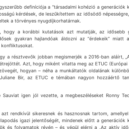
egyszerűbb definíciója a “társadalmi kohézió a generációk 
sságú kérdések, de leszűkítettem az idősödő népességre, 
ltek a törvényes nyugdíjkorhatárnak.
, hogy a korábbi kutatások azt mutatják, az idősebb g
dősek gyakran hajlandóak áldozni az “érdekeik” miatt a
 konfliktusokat.
ogy a résztvevők jobban megismerjék a 2016-ban aláírt, „A 
trejöttét. Azt, hogy miként vitatta meg az ETUC (Európai
övegét, hogyan – néha a munkáltatók oldalának különbö
 Juliane Bir, az ETUC e témában nagyon hozzáértő ta
e Sauviat igen jól vezette, a megbeszéléseket Ronny Te
zt rendkívül sikeresnek és hasznosnak tartom, amellye
apodás igazi jelentőségét, mindenek előtt a generációk kö
k és folyamatok révén – és végül elérni a „Az aktív idős