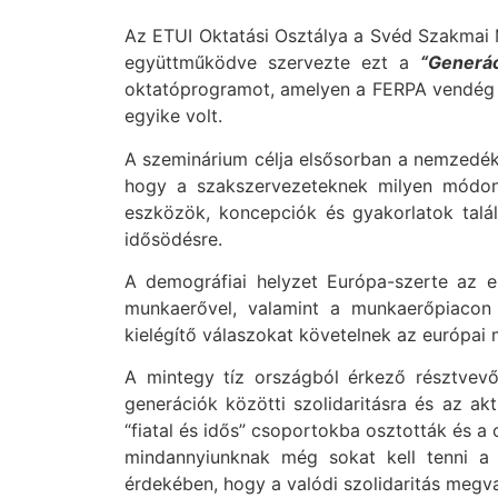
Az ETUI Oktatási Osztálya a Svéd Szakmai 
együttműködve szervezte ezt a
“Generác
oktatóprogramot, amelyen a FERPA vendég e
egyike volt.
A szeminárium célja elsősorban a nemzedéke
hogy a szakszervezeteknek milyen módon 
eszközök, koncepciók és gyakorlatok talál
idősödésre.
A demográfiai helyzet Európa-szerte az 
munkaerővel, valamint a munkaerőpiacon 
kielégítő válaszokat követelnek az európai 
A mintegy tíz országból érkező résztvev
generációk közötti szolidaritásra és az a
“fiatal és idős” csoportokba osztották és a
mindannyiunknak még sokat kell tenni a 
érdekében, hogy a valódi szolidaritás megva