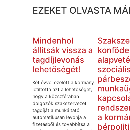
EZEKET OLVASTA MÁ
Mindenhol
Szaksze
állítsák vissza a
konföde
tagdíjlevonás
alapveté
lehetőségét!
szociáli
párbesz
Két évvel ezelőtt a kormány
munkaü
letiltotta azt a lehetőséget,
kapcsol
hogy a közszférában
dolgozók szakszervezeti
rendszer
tagdíját a munkáltató
a kormá
automatikusan levonja a
fizetésből és továbbítsa a
bérpolit