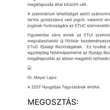
megállapodás által kitűzött célt.
A szeminárium lehetőséget adott számomra
tartós gondozásra való jogról, valamint el
jogának fontosságára az ETUC szervezetén 
Figyelembe véve ennek az ETUI szeminá
megválasztandó új főtitkár kezdeményezz
ETUC Ifjúsági Bizottságának. Ez tovább er
egyidejűleg feltérképezhetné az Ifjúsági Bi
megállapodást az abban megjelölt időhatáro
Dr. Mayer Lajos
A SZEF Nyugdíjas Tagozatának elnöke
MEGOSZTÁS: