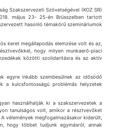
aság Szakszervezeti Szövetségével (KOZ SR)
18. május 23- 25-én Brüsszelben tartott
 szervezett hasonló témakörű szemináriumok
iós keret megállapodás elemzése volt és az,
észtvevőkkel, hogy milyen munkaerő-piaci
zedékek közötti szolidaritásra és az aktív
tek egyre inkább szembesülnek az idősödő
ek a kulcsfontosságú problémás helyzetek
yan használhatják ki a szakszervezetek a
yon tanulságos volt, amikor a résztvevőket
ot. A vélemények megfogalmazásakor kiderült,
en, hogy többet tudjunk egymásról, annak