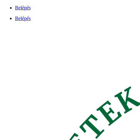
Ugrás
Belépés
a
Belépés
tartalomhoz