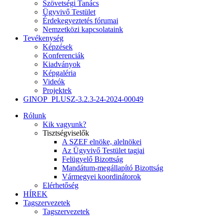
Szövetségi Tanács
Ügyvivő Testület
Érdekegyeztetés fórumai
Nemzetközi kapcsolataink
Tevékenység
Képzések
Konferenciák
Kiadványok
Képgaléria
Videók
Projektek
GINOP_PLUSZ-3.2.3-24-2024-00049
Rólunk
Kik vagyunk?
Tisztségviselők
A SZEF elnöke, alelnökei
Az Ügyvivő Testület tagjai
Felügyelő Bizottság
Mandátum-megállapító Bizottság
Vármegyei koordinátorok
Elérhetőség
HÍREK
Tagszervezetek
Tagszervezetek