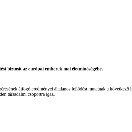
ést biztosít az európai emberek mai életminőségébe.
résének átfogó eredményei általános fejlődést mutatnak a következő há
en társadalmi csoportra igaz.