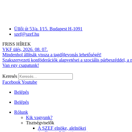
Üllői út 53/a. I/15. Budapest H-1091
szef@szef.hu
FRISS HÍREK
VKF ülés, 2026. 08. 07.
Mindenhol állítsák vissza a tagdíjlevonás lehetőségét!
Szakszervezeti konföderációk alapvetései a szociális párbeszéddel, a
Van egy csapatunk!
Keresés
Facebook
Youtube
Belépés
Belépés
Rólunk
Kik vagyunk?
Tisztségviselők
A SZEF elnöke, alelnökei