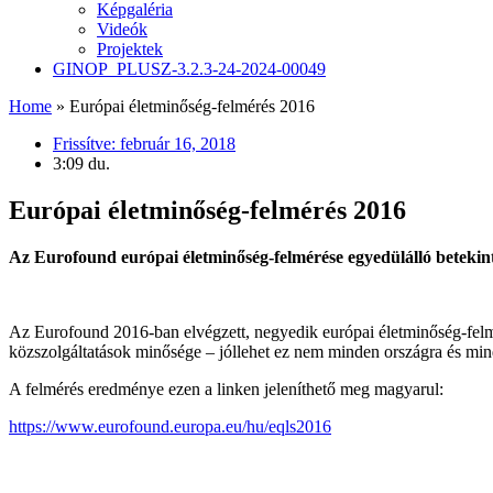
Képgaléria
Videók
Projektek
GINOP_PLUSZ-3.2.3-24-2024-00049
Home
»
Európai életminőség-felmérés 2016
Frissítve:
február 16, 2018
3:09 du.
Európai életminőség-felmérés 2016
Az Eurofound európai életminőség-felmérése egyedülálló betekint
Az Eurofound 2016-ban elvégzett, negyedik európai életminőség-felmé
közszolgáltatások minősége – jóllehet ez nem minden országra és mind
A felmérés eredménye ezen a linken jeleníthető meg magyarul:
https://www.eurofound.europa.eu/hu/eqls2016