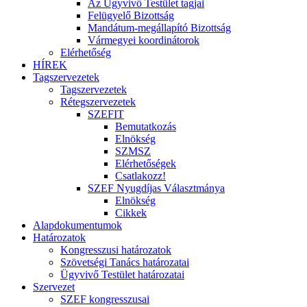
Az Ügyvivő Testület tagjai
Felügyelő Bizottság
Mandátum-megállapító Bizottság
Vármegyei koordinátorok
Elérhetőség
HÍREK
Tagszervezetek
Tagszervezetek
Rétegszervezetek
SZEFIT
Bemutatkozás
Elnökség
SZMSZ
Elérhetőségek
Csatlakozz!
SZEF Nyugdíjas Választmánya
Elnökség
Cikkek
Alapdokumentumok
Határozatok
Kongresszusi határozatok
Szövetségi Tanács határozatai
Ügyvivő Testület határozatai
Szervezet
SZEF kongresszusai