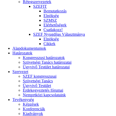
Rétegszervezetek
SZEFIT
Bemutatkozás
Elnökség
SZMSZ
Elérhetőségek
Csatlakozz!
SZEF Nyugdíjas Választmánya
Elnökség
Cikkek
Alapdokumentumok
Határozatok
Kongresszusi határozatok
Szövetségi Tanács határozatai
Ügyvivő Testület határozatai
Szervezet
SZEF kongresszusai
Szövetségi Tanács
Ügyvivő Testület
Érdekegyeztetés fórumai
Nemzetközi kapcsolataink
Tevékenység
Képzések
Konferenciák
Kiadványok