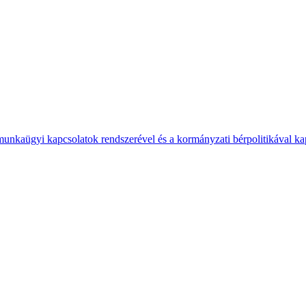
 munkaügyi kapcsolatok rendszerével és a kormányzati bérpolitikával k