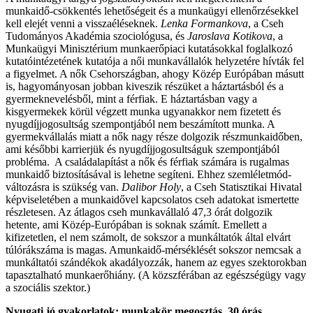
munkaidő-csökkentés lehetőségeit és a munkaügyi ellenőrzésekkel
kell elejét venni a visszaéléseknek.
Lenka Formankova
, a Cseh
Tudományos Akadémia szociológusa, és
Jaroslava Kotikova
, a
Munkaügyi Minisztérium munkaerőpiaci kutatásokkal foglalkozó
kutatóintézetének kutatója a női munkavállalók helyzetére hívták fel
a figyelmet. A nők Csehországban, ahogy Közép Európában másutt
is, hagyományosan jobban kiveszik részüket a háztartásból és a
gyermeknevelésből, mint a férfiak. E háztartásban vagy a
kisgyermekek körül végzett munka ugyanakkor nem fizetett és
nyugdíjjogosultság szempontjából nem beszámított munka. A
gyermekvállalás miatt a nők nagy része dolgozik részmunkaidőben,
ami későbbi karrierjük és nyugdíjjogosultságuk szempontjából
probléma. A családalapítást a nők és férfiak számára is rugalmas
munkaidő biztosításával is lehetne segíteni. Ehhez szemléletmód-
változásra is szükség van.
Dalibor Holy
, a Cseh Statisztikai Hivatal
képviseletében a munkaidővel kapcsolatos cseh adatokat ismertette
részletesen. Az átlagos cseh munkavállaló 47,3 órát dolgozik
hetente, ami Közép-Európában is soknak számít. Emellett a
kifizetetlen, el nem számolt, de sokszor a munkáltatók által elvárt
túlórákszáma is magas. Amunkaidő-mérséklését sokszor nemcsak a
munkáltatói szándékok akadályozzák, hanem az egyes szektorokban
tapasztalható munkaerőhiány. (A közszférában az egészségügy vagy
a szociális szektor.)
Nyugati jó gyakorlatok: munkakör megosztás, 30 órás