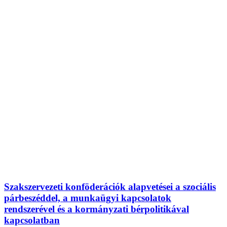
Szakszervezeti konföderációk alapvetései a szociális
párbeszéddel, a munkaügyi kapcsolatok
rendszerével és a kormányzati bérpolitikával
kapcsolatban