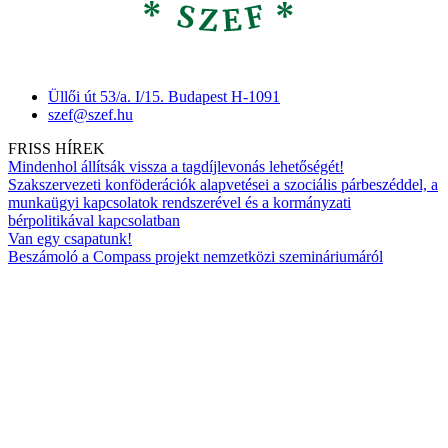
Üllői út 53/a. I/15. Budapest H-1091
szef@szef.hu
FRISS HÍREK
Mindenhol állítsák vissza a tagdíjlevonás lehetőségét!
Szakszervezeti konföderációk alapvetései a szociális párbeszéddel, a
munkaügyi kapcsolatok rendszerével és a kormányzati
bérpolitikával kapcsolatban
Van egy csapatunk!
Beszámoló a Compass projekt nemzetközi szemináriumáról