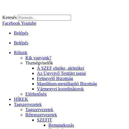
Keresés
Facebook
Youtube
Belépés
Belépés
Rólunk
Kik vagyunk?
Tisztségviselők
A SZEF elnöke, alelnökei
Az Ügyvivő Testület tagjai
Felügyelő Bizottság
Mandátum-megállapító Bizottság
Vármegyei koordinátorok
Elérhetőség
HÍREK
Tagszervezetek
Tagszervezetek
Rétegszervezetek
SZEFIT
Bemutatkozás