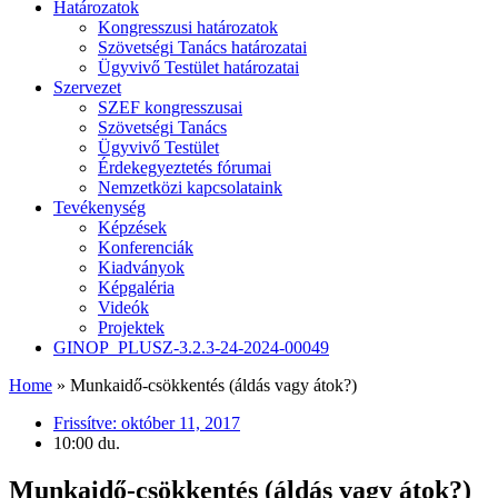
Határozatok
Kongresszusi határozatok
Szövetségi Tanács határozatai
Ügyvivő Testület határozatai
Szervezet
SZEF kongresszusai
Szövetségi Tanács
Ügyvivő Testület
Érdekegyeztetés fórumai
Nemzetközi kapcsolataink
Tevékenység
Képzések
Konferenciák
Kiadványok
Képgaléria
Videók
Projektek
GINOP_PLUSZ-3.2.3-24-2024-00049
Home
»
Munkaidő-csökkentés (áldás vagy átok?)
Frissítve:
október 11, 2017
10:00 du.
Munkaidő-csökkentés (áldás vagy átok?)