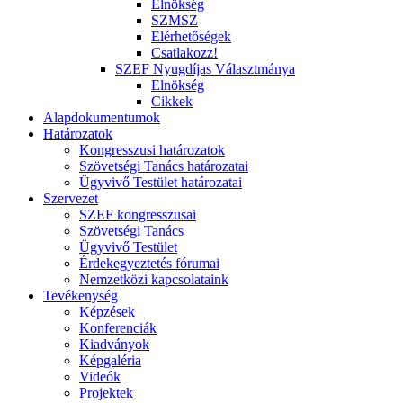
Elnökség
SZMSZ
Elérhetőségek
Csatlakozz!
SZEF Nyugdíjas Választmánya
Elnökség
Cikkek
Alapdokumentumok
Határozatok
Kongresszusi határozatok
Szövetségi Tanács határozatai
Ügyvivő Testület határozatai
Szervezet
SZEF kongresszusai
Szövetségi Tanács
Ügyvivő Testület
Érdekegyeztetés fórumai
Nemzetközi kapcsolataink
Tevékenység
Képzések
Konferenciák
Kiadványok
Képgaléria
Videók
Projektek