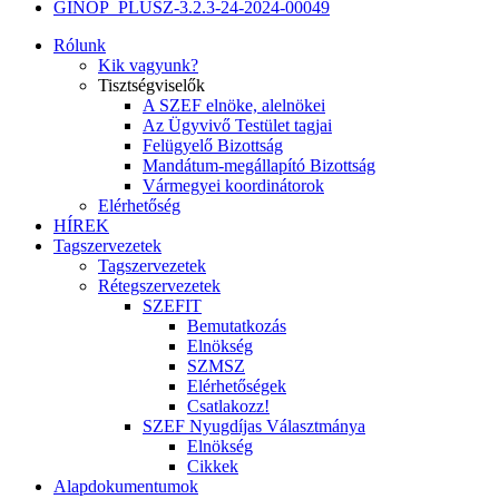
GINOP_PLUSZ-3.2.3-24-2024-00049
Rólunk
Kik vagyunk?
Tisztségviselők
A SZEF elnöke, alelnökei
Az Ügyvivő Testület tagjai
Felügyelő Bizottság
Mandátum-megállapító Bizottság
Vármegyei koordinátorok
Elérhetőség
HÍREK
Tagszervezetek
Tagszervezetek
Rétegszervezetek
SZEFIT
Bemutatkozás
Elnökség
SZMSZ
Elérhetőségek
Csatlakozz!
SZEF Nyugdíjas Választmánya
Elnökség
Cikkek
Alapdokumentumok