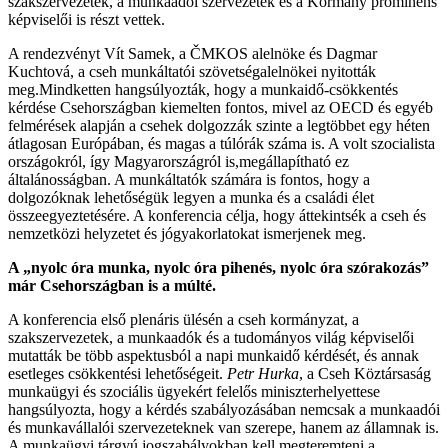
szakszervezetek, a munkaadói szervezetek és a Kormány prominens
képviselői is részt vettek.
A rendezvényt Vít Samek, a ČMKOS alelnöke és Dagmar
Kuchtová, a cseh munkáltatói szövetségalelnökei nyitották
meg.Mindketten hangsúlyozták, hogy a munkaidő-csökkentés
kérdése Csehországban kiemelten fontos, mivel az OECD és egyéb
felmérések alapján a csehek dolgozzák szinte a legtöbbet egy héten
átlagosan Európában, és magas a túlórák száma is. A volt szocialista
országokról, így Magyarországról is,megállapítható ez
általánosságban. A munkáltatók számára is fontos, hogy a
dolgozóknak lehetőségük legyen a munka és a családi élet
összeegyeztetésére. A konferencia célja, hogy áttekintsék a cseh és
nemzetközi helyzetet és jógyakorlatokat ismerjenek meg.
A „nyolc óra munka, nyolc óra pihenés, nyolc óra szórakozás”
már Csehországban is a múlté.
A konferencia első plenáris ülésén a cseh kormányzat, a
szakszervezetek, a munkaadók és a tudományos világ képviselői
mutatták be több aspektusból a napi munkaidő kérdését, és annak
esetleges csökkentési lehetőségeit.
Petr Hurka
, a Cseh Köztársaság
munkaügyi és szociális ügyekért felelős miniszterhelyettese
hangsúlyozta, hogy a kérdés szabályozásában nemcsak a munkaadói
és munkavállalói szervezeteknek van szerepe, hanem az államnak is.
A munkaügyi tárgyú jogszabályokban kell megteremteni a