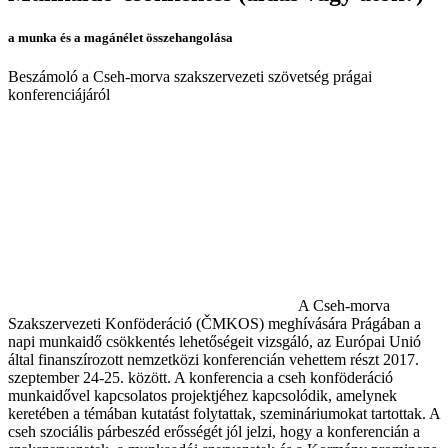
a munka és a magánélet összehangolása
Beszámoló a Cseh-morva szakszervezeti szövetség prágai
konferenciájáról
A Cseh-morva
Szakszervezeti Konföderáció (ČMKOS) meghívására Prágában a
napi munkaidő csökkentés lehetőségeit vizsgáló, az Európai Unió
által finanszírozott nemzetközi konferencián vehettem részt 2017.
szeptember 24-25. között. A konferencia a cseh konföderáció
munkaidővel kapcsolatos projektjéhez kapcsolódik, amelynek
keretében a témában kutatást folytattak, szemináriumokat tartottak. A
cseh szociális párbeszéd erősségét jól jelzi, hogy a konferencián a