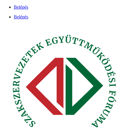
Ugrás
Belépés
a
Belépés
tartalomhoz