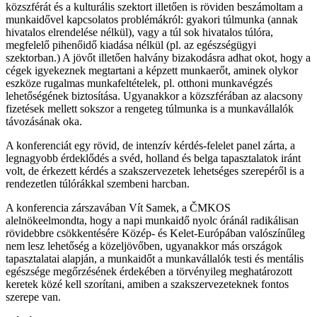
közszférát és a kulturális szektort illetően is röviden beszámoltam a
munkaidővel kapcsolatos problémákról: gyakori túlmunka (annak
hivatalos elrendelése nélkül), vagy a túl sok hivatalos túlóra,
megfelelő pihenőidő kiadása nélkül (pl. az egészségügyi
szektorban.) A jövőt illetően halvány bizakodásra adhat okot, hogy a
cégek igyekeznek megtartani a képzett munkaerőt, aminek olykor
eszköze rugalmas munkafeltételek, pl. otthoni munkavégzés
lehetőségének biztosítása. Ugyanakkor a közszférában az alacsony
fizetések mellett sokszor a rengeteg túlmunka is a munkavállalók
távozásának oka.
A konferenciát egy rövid, de intenzív kérdés-felelet panel zárta, a
legnagyobb érdeklődés a svéd, holland és belga tapasztalatok iránt
volt, de érkezett kérdés a szakszervezetek lehetséges szerepéről is a
rendezetlen túlórákkal szembeni harcban.
A konferencia zárszavában Vít Samek, a ČMKOS
alelnökeelmondta, hogy a napi munkaidő nyolc óránál radikálisan
rövidebbre csökkentésére Közép- és Kelet-Európában valószínűleg
nem lesz lehetőség a közeljövőben, ugyanakkor más országok
tapasztalatai alapján, a munkaidőt a munkavállalók testi és mentális
egészsége megőrzésének érdekében a törvényileg meghatározott
keretek közé kell szorítani, amiben a szakszervezeteknek fontos
szerepe van.