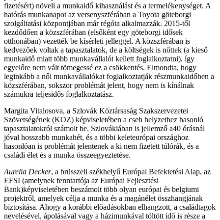
fizetésért) növeli a munkaidő kihasználást és a termelékenységet. A
hatórás munkanapot az versenyszférában a Toyota göteborgi
szolgáltatási központjában már régóta alkalmazzák. 2015-től
kezdődően a közszférában (elsőként egy göteborgi idősek
otthonában) vezették be kísérleti jelleggel. A közszférában is
kedvezőek voltak a tapasztalatok, de a költségek is nőttek (a kieső
munkaidő miatt több munkavállalót kellett foglalkoztatni), így
egyelőre nem vált tömegessé ez a csökkentés. Elmondta, hogy
leginkább a női munkavállalókat foglalkoztatják részmunkaidőben a
közszférában, sokszor problémát jelent, hogy nem is kínálnak
számukra teljesidős foglalkoztatász.
Margita Vitalosova, a Szlovák Köztársaság Szakszervezetei
Szövetségének (KOZ) képviseletében a cseh helyzethez hasonló
tapasztalatokról számolt be. Szlovákiában is jellemző a40 órásnál
jóval hosszabb munkahét, és a többi keleteurópai országhoz
hasonlóan is problémát jelentenek a ki nem fizetett túlórák, és a
családi élet és a munka összeegyeztetése.
Aurelia Decker
, a brüsszeli székhelyű Európai Befektetési Alap, az
EFSI (amelynek fenntartója az Európai Fejlesztési
Bank)képviseletében beszámolt több olyan európai és belgiumi
projektről, amelyek célja a munka és a magánélet összhangjának
biztosítása. Ahogy a korábbi előadásokban elhangzott, a családtagok
nevelésével, ápolásával vagy a házimunkával töltött idő is része a