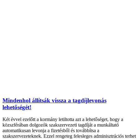
Mindenhol állítsák vissza a tagdíjlevonás
lehetőségét!
Két évvel ezelőtt a kormány letiltotta azt a lehetőséget, hogy a
közszférában dolgozók szakszervezeti tagdíját a munkáltató
automatikusan levonja a fizetésből és továbbítsa a
szakszervezeteknek. Ezzel rengeteg felesleges adminisztrációs terhet