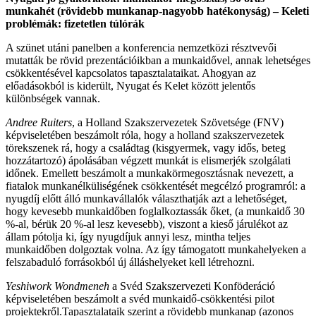
munkahét (rövidebb munkanap-nagyobb hatékonyság) – Keleti
problémák: fizetetlen túlórák
A szünet utáni panelben a konferencia nemzetközi résztvevői
mutatták be rövid prezentációikban a munkaidővel, annak lehetséges
csökkentésével kapcsolatos tapasztalataikat. Ahogyan az
előadásokból is kiderült, Nyugat és Kelet között jelentős
különbségek vannak.
Andree Ruiters
, a Holland Szakszervezetek Szövetsége (FNV)
képviseletében beszámolt róla, hogy a holland szakszervezetek
törekszenek rá, hogy a családtag (kisgyermek, vagy idős, beteg
hozzátartozó) ápolásában végzett munkát is elismerjék szolgálati
időnek. Emellett beszámolt a munkakörmegosztásnak nevezett, a
fiatalok munkanélküliségének csökkentését megcélzó programról: a
nyugdíj előtt álló munkavállalók választhatják azt a lehetőséget,
hogy kevesebb munkaidőben foglalkoztassák őket, (a munkaidő 30
%-al, bérük 20 %-al lesz kevesebb), viszont a kieső járulékot az
állam pótolja ki, így nyugdíjuk annyi lesz, mintha teljes
munkaidőben dolgoztak volna. Az így támogatott munkahelyeken a
felszabaduló forrásokból új álláshelyeket kell létrehozni.
Yeshiwork Wondmeneh
a Svéd Szakszervezeti Konföderáció
képviseletében beszámolt a svéd munkaidő-csökkentési pilot
projektekről.Tapasztalataik szerint a rövidebb munkanap (azonos