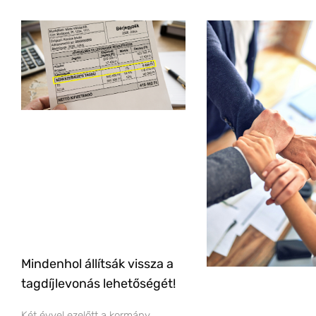
Mindenhol állítsák vissza a
tagdíjlevonás lehetőségét!
Két évvel ezelőtt a kormány