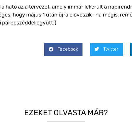
lható az a tervezet, amely immár lekerült a napirend
ges, hogy május 1 után újra előveszik -ha mégis, rem
i párbeszéddel együtt.)
Facebook
Twitter
EZEKET OLVASTA MÁR?