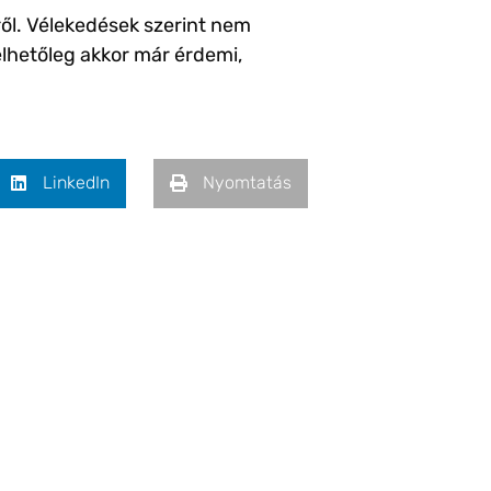
ről. Vélekedések szerint nem
élhetőleg akkor már érdemi,
LinkedIn
Nyomtatás