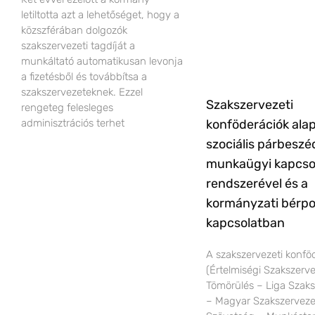
letiltotta azt a lehetőséget, hogy a
közszférában dolgozók
szakszervezeti tagdíját a
munkáltató automatikusan levonja
a fizetésből és továbbítsa a
szakszervezeteknek. Ezzel
Szakszervezeti
rengeteg felesleges
konföderációk alap
adminisztrációs terhet
szociális párbeszéd
munkaügyi kapcso
rendszerével és a
kormányzati bérpol
kapcsolatban
A szakszervezeti konfö
(Értelmiségi Szakszerve
Tömörülés – Liga Szak
– Magyar Szakszerveze