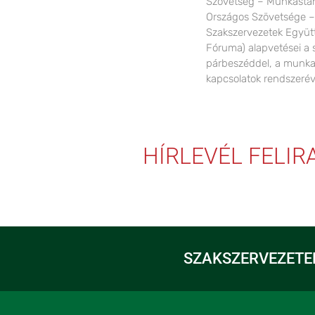
Szövetség – Munkásta
Országos Szövetsége –
Szakszervezetek Együ
Fóruma) alapvetései a s
párbeszéddel, a munk
kapcsolatok rendszerév
HÍRLEVÉL FELI
SZAKSZERVEZETE