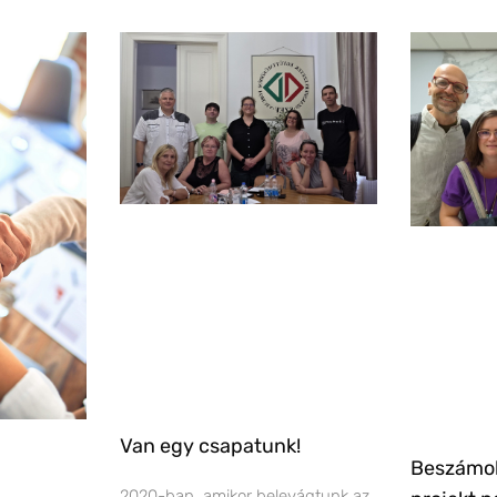
Van egy csapatunk!
Beszámo
2020-ban, amikor belevágtunk az