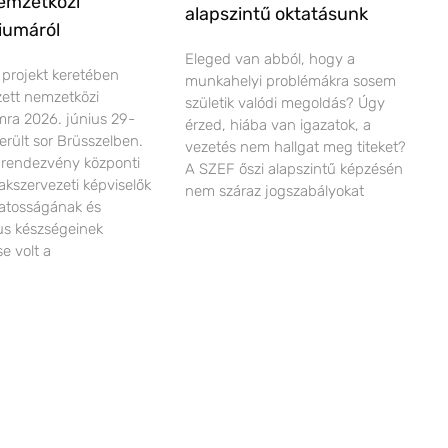
nemzetközi
alapszintű oktatásunk
iumáról
Eleged van abból, hogy a
projekt keretében
munkahelyi problémákra sosem
ett nemzetközi
születik valódi megoldás? Úgy
mra 2026. június 29-
érzed, hiába van igazatok, a
került sor Brüsszelben.
vezetés nem hallgat meg titeket?
 rendezvény központi
A SZEF őszi alapszintű képzésén
akszervezeti képviselők
nem száraz jogszabályokat
udatosságának és
us készségeinek
e volt a