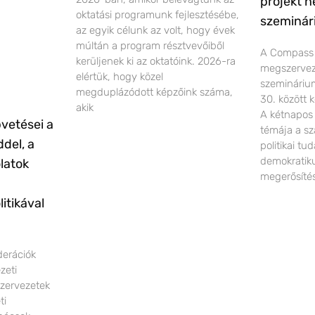
projekt 
oktatási programunk fejlesztésébe,
szeminár
az egyik célunk az volt, hogy évek
múltán a program résztvevőiből
A Compass 
kerüljenek ki az oktatóink. 2026-ra
megszervez
elértük, hogy közel
szemináriu
megduplázódott képzőink száma,
30. között 
akik
A kétnapos
vetései a
témája a sz
del, a
politikai t
demokratik
latok
megerősítés
itikával
derációk
zeti
szervezetek
ti