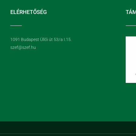
ELÉRHETŐSÉG
TÁ
1091 Budapest Üllői út 53/a I.15.
szef@szef.hu