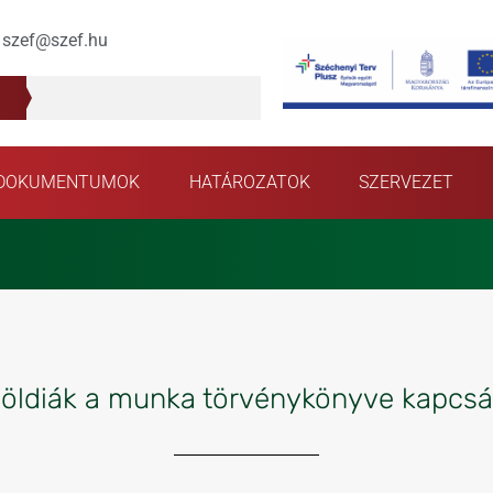
szef@szef.hu
DOKUMENTUMOK
HATÁROZATOK
SZERVEZET
öldiák a munka törvénykönyve kapcs