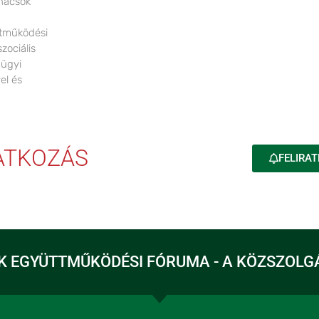
nácsok
ttműködési
zociális
aügyi
el és
RATKOZÁS
FELIRAT
K EGYÜTTMŰKÖDÉSI FÓRUMA - A KÖZSZOLG