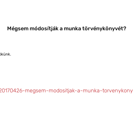
Mégsem módosítják a munka törvénykönyvét?
ökünk.
o-20170426-megsem-modositjak-a-munka-torvenykony