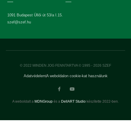
1091 Budapest Üllői út 53/a I.15.
szef@szef.hu
© 2022 MINDEN JOG FENNTARTVA © 1995 - 2026 SZEF
Adatvédelem
A weboldalon cookie-kat használunk
A weboldalt a
MDNGroup
és a
DellART Studio
készítette 2022-ben.