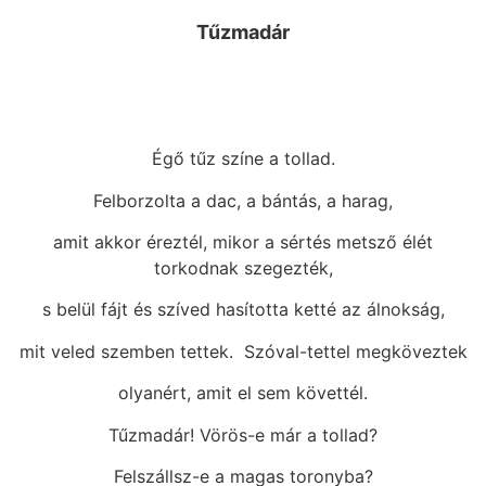
Tűzmadár
Égő tűz színe a tollad.
Felborzolta a dac, a bántás, a harag,
amit akkor éreztél, mikor a sértés metsző élét
torkodnak szegezték,
s belül fájt és szíved hasította ketté az álnokság,
mit veled szemben tettek. Szóval-tettel megköveztek
olyanért, amit el sem követtél.
Tűzmadár! Vörös-e már a tollad?
Felszállsz-e a magas toronyba?