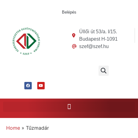
Belépés
Üllői út 53/a. I/15.
Budapest H-1091
szef@szef.hu
Home
»
Tűzmadár