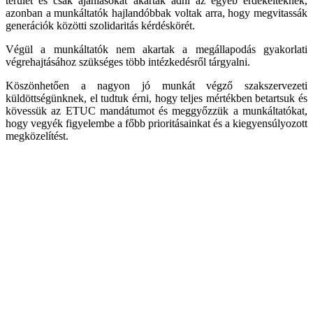
terület és csak ajánlásokat akartak adni az egyéb érdekelteknek,
azonban a munkáltatók hajlandóbbak voltak arra, hogy megvitassák
generációk közötti szolidaritás kérdéskörét.
Végül a munkáltatók nem akartak a megállapodás gyakorlati
végrehajtásához szükséges több intézkedésről tárgyalni.
Köszönhetően a nagyon jó munkát végző szakszervezeti
küldöttségünknek, el tudtuk érni, hogy teljes mértékben betartsuk és
kövessük az ETUC mandátumot és meggyőzzük a munkáltatókat,
hogy vegyék figyelembe a főbb prioritásainkat és a kiegyensúlyozott
megközelítést.