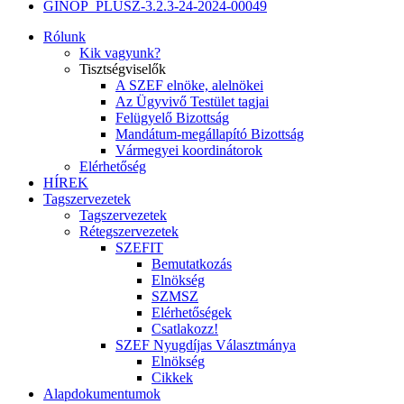
GINOP_PLUSZ-3.2.3-24-2024-00049
Rólunk
Kik vagyunk?
Tisztségviselők
A SZEF elnöke, alelnökei
Az Ügyvivő Testület tagjai
Felügyelő Bizottság
Mandátum-megállapító Bizottság
Vármegyei koordinátorok
Elérhetőség
HÍREK
Tagszervezetek
Tagszervezetek
Rétegszervezetek
SZEFIT
Bemutatkozás
Elnökség
SZMSZ
Elérhetőségek
Csatlakozz!
SZEF Nyugdíjas Választmánya
Elnökség
Cikkek
Alapdokumentumok