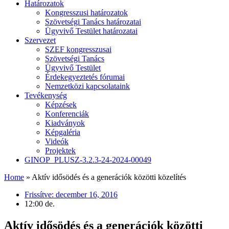
Határozatok
Kongresszusi határozatok
Szövetségi Tanács határozatai
Ügyvivő Testület határozatai
Szervezet
SZEF kongresszusai
Szövetségi Tanács
Ügyvivő Testület
Érdekegyeztetés fórumai
Nemzetközi kapcsolataink
Tevékenység
Képzések
Konferenciák
Kiadványok
Képgaléria
Videók
Projektek
GINOP_PLUSZ-3.2.3-24-2024-00049
Home
»
Aktív idősödés és a generációk közötti közelítés
Frissítve:
december 16, 2016
12:00 de.
Aktív idősödés és a generációk közötti