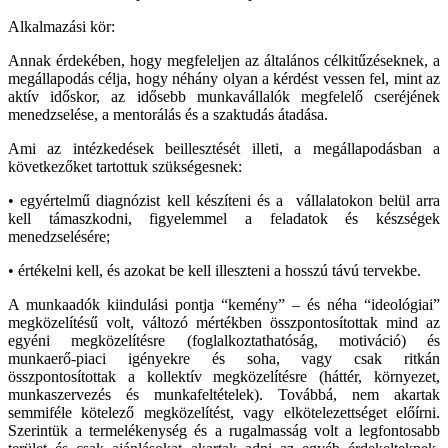
Alkalmazási kör:
Annak érdekében, hogy megfeleljen az általános célkitűzéseknek, a
megállapodás célja, hogy néhány olyan a kérdést vessen fel, mint az
aktív időskor, az idősebb munkavállalók megfelelő cseréjének
menedzselése, a mentorálás és a szaktudás átadása.
Ami az intézkedések beillesztését illeti, a megállapodásban a
következőket tartottuk szükségesnek:
• egyértelmű diagnózist kell készíteni és a vállalatokon belül arra
kell támaszkodni, figyelemmel a feladatok és készségek
menedzselésére;
• értékelni kell, és azokat be kell illeszteni a hosszú távú tervekbe.
A munkaadók kiindulási pontja “kemény” – és néha “ideológiai”
megközelítésű volt, változó mértékben összpontosítottak mind az
egyéni megközelítésre (foglalkoztathatóság, motiváció) és
munkaerő-piaci igényekre és soha, vagy csak ritkán
összpontosítottak a kollektív megközelítésre (háttér, környezet,
munkaszervezés és munkafeltételek). Továbbá, nem akartak
semmiféle kötelező megközelítést, vagy elkötelezettséget előírni.
Szerintük a termelékenység és a rugalmasság volt a legfontosabb