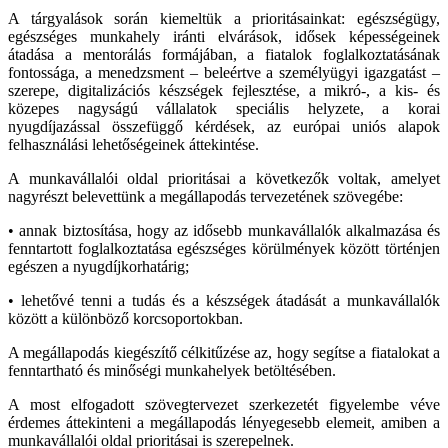
A tárgyalások során kiemeltük a prioritásainkat: egészségügy,
egészséges munkahely iránti elvárások, idősek képességeinek
átadása a mentorálás formájában, a fiatalok foglalkoztatásának
fontossága, a menedzsment – beleértve a személyügyi igazgatást –
szerepe, digitalizációs készségek fejlesztése, a mikró-, a kis- és
közepes nagyságú vállalatok speciális helyzete, a korai
nyugdíjazással összefüggő kérdések, az európai uniós alapok
felhasználási lehetőségeinek áttekintése.
A munkavállalói oldal prioritásai a következők voltak, amelyet
nagyrészt belevettünk a megállapodás tervezetének szövegébe:
• annak biztosítása, hogy az idősebb munkavállalók alkalmazása és
fenntartott foglalkoztatása egészséges körülmények között történjen
egészen a nyugdíjkorhatárig;
• lehetővé tenni a tudás és a készségek átadását a munkavállalók
között a különböző korcsoportokban.
A megállapodás kiegészítő célkitűzése az, hogy segítse a fiatalokat a
fenntartható és minőségi munkahelyek betöltésében.
A most elfogadott szövegtervezet szerkezetét figyelembe véve
érdemes áttekinteni a megállapodás lényegesebb elemeit, amiben a
munkavállalói oldal prioritásai is szerepelnek.