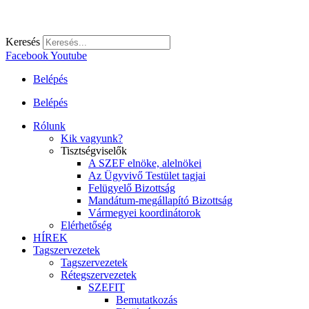
Keresés
Facebook
Youtube
Belépés
Belépés
Rólunk
Kik vagyunk?
Tisztségviselők
A SZEF elnöke, alelnökei
Az Ügyvivő Testület tagjai
Felügyelő Bizottság
Mandátum-megállapító Bizottság
Vármegyei koordinátorok
Elérhetőség
HÍREK
Tagszervezetek
Tagszervezetek
Rétegszervezetek
SZEFIT
Bemutatkozás