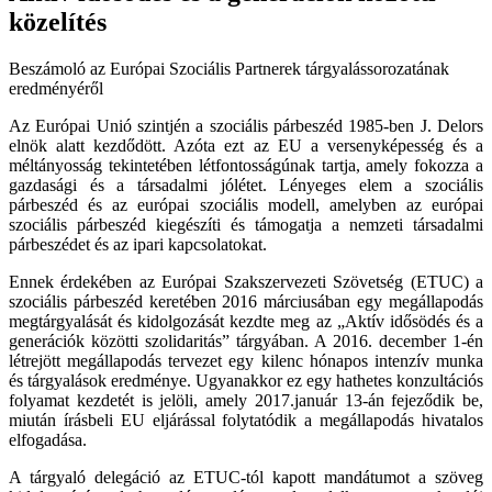
közelítés
Beszámoló az Európai Szociális Partnerek tárgyalássorozatának
eredményéről
Az Európai Unió szintjén a szociális párbeszéd 1985-ben J. Delors
elnök alatt kezdődött. Azóta ezt az EU a versenyképesség és a
méltányosság tekintetében létfontosságúnak tartja, amely fokozza a
gazdasági és a társadalmi jólétet. Lényeges elem a szociális
párbeszéd és az európai szociális modell, amelyben az európai
szociális párbeszéd kiegészíti és támogatja a nemzeti társadalmi
párbeszédet és az ipari kapcsolatokat.
Ennek érdekében az Európai Szakszervezeti Szövetség (ETUC) a
szociális párbeszéd keretében 2016 márciusában egy megállapodás
megtárgyalását és kidolgozását kezdte meg az „Aktív idősödés és a
generációk közötti szolidaritás” tárgyában. A 2016. december 1-én
létrejött megállapodás tervezet egy kilenc hónapos intenzív munka
és tárgyalások eredménye. Ugyanakkor ez egy hathetes konzultációs
folyamat kezdetét is jelöli, amely 2017.január 13-án fejeződik be,
miután írásbeli EU eljárással folytatódik a megállapodás hivatalos
elfogadása.
A tárgyaló delegáció az ETUC-tól kapott mandátumot a szöveg