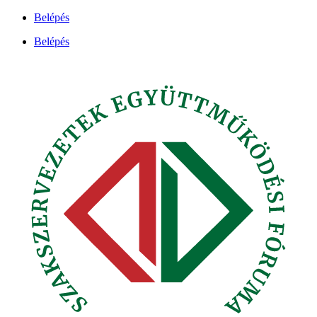
Ugrás
Belépés
a
Belépés
tartalomhoz