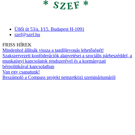
Üllői út 53/a. I/15. Budapest H-1091
szef@szef.hu
FRISS HÍREK
Mindenhol állítsák vissza a tagdíjlevonás lehetőségét!
Szakszervezeti konföderációk alapvetései a szociális párbeszéddel, a
munkaügyi kapcsolatok rendszerével és a kormányzati
bérpolitikával kapcsolatban
Van egy csapatunk!
Beszámoló a Compass projekt nemzetközi szemináriumáról