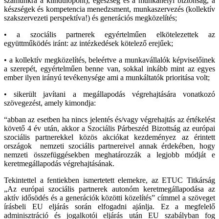
számunkra a kiindulópont), egészség és a munkahelyi biztonság, a
készségek és kompetencia menedzsment, munkaszervezés (kollektív
szakszervezeti perspektíva!) és generációs megközelítés;
• a szociális partnerek egyértelműen elkötelezettek az
együttműködés iránt: az intézkedések kötelező erejűek;
• a kollektív megközelítés, beleértve a munkavállalók képviselőinek
a szerepét, egyértelműen benne van, sokkal inkább mint az egyes
ember ilyen irányú tevékenysége ami a munkáltatók prioritása volt;
• sikerült javítani a megállapodás végrehajtására vonatkozó
szövegezést, amely kimondja:
“abban az esetben ha nincs jelentés és/vagy végrehajtás az értékelést
követő 4 év után, akkor a Szociális Párbeszéd Bizottság az európai
szociális partnerekkel közös akciókat kezdeményez az érintett
országok nemzeti szociális partnereivel annak érdekében, hogy
nemzeti összefüggésekben meghatározzák a legjobb módját e
keretmegállapodás végrehajtásának.
Tekintettel a fentiekben ismertetett elemekre, az ETUC Titkárság
„Az európai szociális partnerek autonóm keretmegállapodása az
aktív idősödés és a generációk közötti közelítés” címmel a szöveget
írásbeli EU eljárás során elfogadni ajánlja. Ez a megfelelő
adminisztráció és jogalkotói eljárás után EU szabályban fog