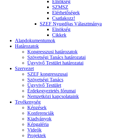
Elnökség
SZMSZ
Elérhetőségek
Csatlakozz!
SZEF Nyugdíjas Választmánya
Elnökség
Cikkek
Alapdokumentumok
Határozatok
Kongresszusi határozatok
Szövetségi Tanács határozatai
Ügyvivő Testület határozatai
Szervezet
SZEF kongresszusai
Szövetségi Tanács
Ügyvivő Testület
Érdekegyeztetés fórumai
Nemzetközi kapcsolataink
Tevékenység
Képzések
Konferenciák
Kiadványok
Képgaléria
Videók
Projektek