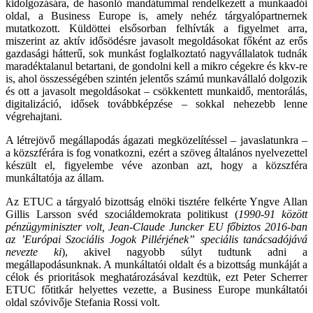
kidolgozására, de hasonló mandátummal rendelkezett a munkaadói
oldal, a Business Europe is, amely nehéz tárgyalópartnernek
mutatkozott. Küldöttei elsősorban felhívták a figyelmet arra,
miszerint az aktív idősödésre javasolt megoldásokat főként az erős
gazdasági hátterű, sok munkást foglalkoztató nagyvállalatok tudnák
maradéktalanul betartani, de gondolni kell a mikro cégekre és kkv-re
is, ahol összességében szintén jelentős számú munkavállaló dolgozik
és ott a javasolt megoldásokat – csökkentett munkaidő, mentorálás,
digitalizáció, idősek továbbképzése – sokkal nehezebb lenne
végrehajtani.
A létrejövő megállapodás ágazati megközelítéssel – javaslatunkra –
a közszférára is fog vonatkozni, ezért a szöveg általános nyelvezettel
készült el, figyelembe véve azonban azt, hogy a közszféra
munkáltatója az állam.
Az ETUC a tárgyaló bizottság elnöki tisztére felkérte Yngve Allan
Gillis Larsson svéd szociáldemokrata politikust (
1990-91 között
pénzügyminiszter volt, Jean-Claude Juncker EU főbiztos 2016-ban
az ’Európai Szociális Jogok Pillérjének” speciális tanácsadójává
nevezte ki
), akivel nagyobb súlyt tudtunk adni a
megállapodásunknak. A munkáltatói oldalt és a bizottság munkáját a
célok és prioritások meghatározásával kezdtük, ezt Peter Scherrer
ETUC főtitkár helyettes vezette, a Business Europe munkáltatói
oldal szóvivője Stefania Rossi volt.