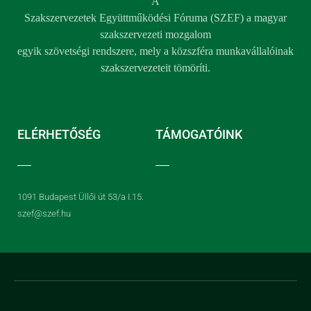
A
Szakszervezetek Együttműködési Fóruma (SZEF) a magyar
szakszervezeti mozgalom
egyik szövetségi rendszere, mely a közszféra munkavállalóinak
szakszervezeteit tömöríti.
ELÉRHETŐSÉG
TÁMOGATÓINK
1091 Budapest Üllői út 53/a I.15.
szef@szef.hu