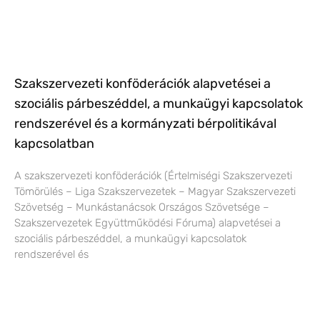
Szakszervezeti konföderációk alapvetései a
szociális párbeszéddel, a munkaügyi kapcsolatok
rendszerével és a kormányzati bérpolitikával
kapcsolatban
A szakszervezeti konföderációk (Értelmiségi Szakszervezeti
Tömörülés – Liga Szakszervezetek – Magyar Szakszervezeti
Szövetség – Munkástanácsok Országos Szövetsége –
Szakszervezetek Együttműködési Fóruma) alapvetései a
szociális párbeszéddel, a munkaügyi kapcsolatok
rendszerével és