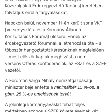
Közszolgálati Érdekegyeztető Tanács) keretében
folytatjuk erről a tárgyalásokat.
Napokon belül, november 11-én került sor a VKF
(Versenyszféra és a Kormány Állandó
Konzultációs Fóruma) ülésére. Ennek az
érdekegyeztető fórumnak a létrehozása óta – a
többször hangoztatott kérésünknek megfelelően
– most először kaptak meghívást a nem
versenyszférás konföderációk, az ÉSZT és a SZEF
vezetői.
A Fórumon Varga Mihály nemzetgazdasági
miniszter bejelentette a
minimálbér 15 %-os, a
gbm. 25 %-os emelésének tervét
A jelenlegi kormányjavaslat tehát teljes
mértékben azonos a SZEF követeléseinek két