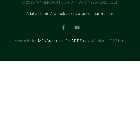
© 2022 MINDEN JOG FENNTARTVA © 1995 - 2026 SZEF
Adatvédelem
A weboldalon cookie-kat használunk
A weboldalt a
MDNGroup
és a
DellART Studio
készítette 2022-ben.