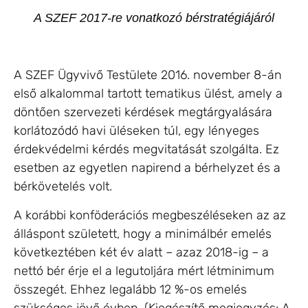
A SZEF 2017-re vonatkozó bérstratégiájáról
A SZEF Ügyvivő Testülete 2016. november 8-án
első alkalommal tartott tematikus ülést, amely a
döntően szervezeti kérdések megtárgyalására
korlátozódó havi üléseken túl, egy lényeges
érdekvédelmi kérdés megvitatását szolgálta. Ez
esetben az egyetlen napirend a bérhelyzet és a
bérkövetelés volt.
A korábbi konföderációs megbeszéléseken az az
álláspont született, hogy a minimálbér emelés
következtében két év alatt – azaz 2018-ig – a
nettó bér érje el a legutoljára mért létminimum
összegét. Ehhez legalább 12 %-os emelés
szükséges jövő évben. (Kiegészítő megjegyzés: A