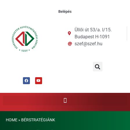
Belépés
Üllői út 53/a. I/15.
Budapest H-1091
szef@szef.hu
HOME
»
BÉRSTRATÉGIÁNK