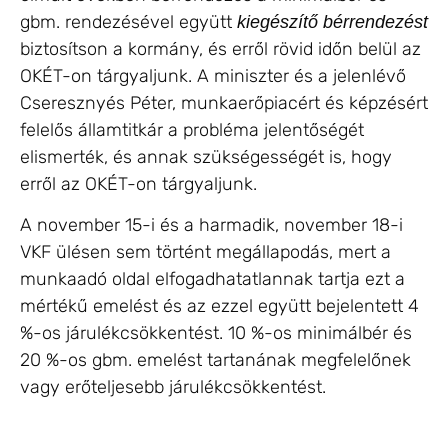
gbm. rendezésével együtt
kiegészítő bérrendezést
biztosítson a kormány, és erről rövid időn belül az
OKÉT-on tárgyaljunk. A miniszter és a jelenlévő
Cseresznyés Péter, munkaerőpiacért és képzésért
felelős államtitkár a probléma jelentőségét
elismerték, és annak szükségességét is, hogy
erről az OKÉT-on tárgyaljunk.
A november 15-i és a harmadik, november 18-i
VKF ülésen sem történt megállapodás, mert a
munkaadó oldal elfogadhatatlannak tartja ezt a
mértékű emelést és az ezzel együtt bejelentett 4
%-os járulékcsökkentést. 10 %-os minimálbér és
20 %-os gbm. emelést tartanának megfelelőnek
vagy erőteljesebb járulékcsökkentést.