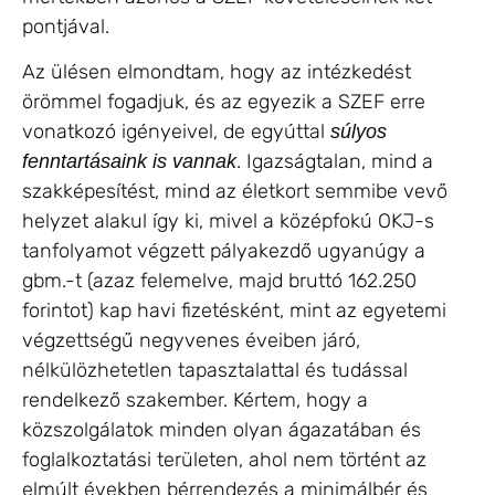
pontjával.
Az ülésen elmondtam, hogy az intézkedést
örömmel fogadjuk, és az egyezik a SZEF erre
vonatkozó igényeivel, de egyúttal
súlyos
. Igazságtalan, mind a
fenntartásaink is vannak
szakképesítést, mind az életkort semmibe vevő
helyzet alakul így ki, mivel a középfokú OKJ-s
tanfolyamot végzett pályakezdő ugyanúgy a
gbm.-t (azaz felemelve, majd bruttó 162.250
forintot) kap havi fizetésként, mint az egyetemi
végzettségű negyvenes éveiben járó,
nélkülözhetetlen tapasztalattal és tudással
rendelkező szakember. Kértem, hogy a
közszolgálatok minden olyan ágazatában és
foglalkoztatási területen, ahol nem történt az
elmúlt években bérrendezés a minimálbér és