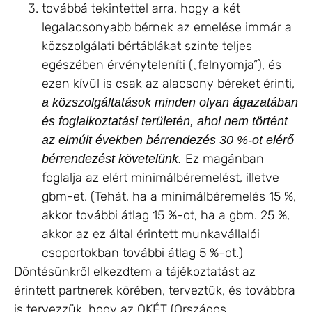
továbbá tekintettel arra, hogy a két
legalacsonyabb bérnek az emelése immár a
közszolgálati bértáblákat szinte teljes
egészében érvényteleníti („felnyomja”), és
ezen kívül is csak az alacsony béreket érinti,
a közszolgáltatások minden olyan ágazatában
és foglalkoztatási területén, ahol nem történt
az elmúlt években bérrendezés 30 %-ot elérő
Ez magánban
bérrendezést követelünk.
foglalja az elért minimálbéremelést, illetve
gbm-et. (Tehát, ha a minimálbéremelés 15 %,
akkor további átlag 15 %-ot, ha a gbm. 25 %,
akkor az ez által érintett munkavállalói
csoportokban további átlag 5 %-ot.)
Döntésünkről elkezdtem a tájékoztatást az
érintett partnerek körében, terveztük, és továbbra
is tervezzük, hogy az OKÉT (Országos