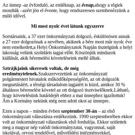
Az ünnep -az évforduló, az emléknap, az
évnap
,
ahogy a régiek
mondták –azért jön el évente, hogy rendszeresen szembenézzünk a
múló idővel.
Mi most nyolc évet látunk egyszerre
Sorstársaink, a 37 ezer önkormányzati dolgozó, éskülönösen annak
a 27 ezer dolgozónak a nevében, akiknek a bére most már nyolc éve
nem emelkedett,a Helyi Önkormányzatok Napján tisztelgünk a helyi
lakosság velünk szolidáris tagjai előtt. Köszönjük mindazok
kiállását, akik béremelési követeléseink mellé álltak.
Sztrájkjaink sikeresek voltak, de még
eredménytelenek
.
Szakszervezetünk az önkormányzati
polgármesteri hivatalok működőképességéért, az ott dolgozók
megtartásáért, a térségi társadalom tagjaiért is küzd, amikor 30 %
általános béremelést követel az ott dolgozó tisztviselőknek.Látható,
hogy követelésünk határidejét ehhez a mai ünnephez igazítottuk!
Ám a Kormány nekünk még nem adott okot az ünnepre.
Ezen a napon – minden évben
szeptember 30-án
– az első
önkormányzati választásra emlékezünk. 1990 szeptemberében ekkor
volt az önkormányzati választások első fordulója. Ekkor születtek
meg a magyar nép valódi önkormányzatai, vagyonnal, saját
iskolával, orvosi rendelővel, művelődési intézményekkel,