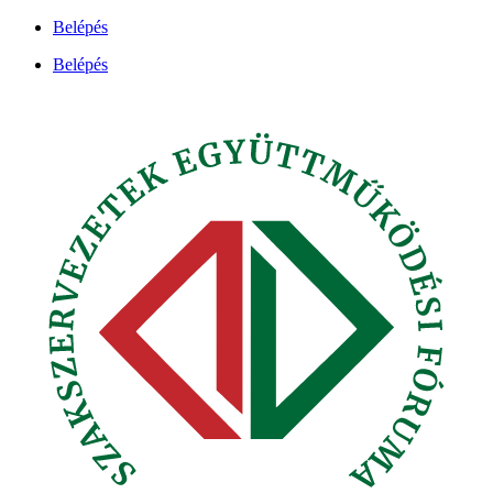
Ugrás
Belépés
a
Belépés
tartalomhoz