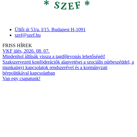
Üllői út 53/a. I/15. Budapest H-1091
szef@szef.hu
FRISS HÍREK
VKF ülés, 2026. 08. 07.
Mindenhol állítsák vissza a tagdíjlevonás lehetőségét!
Szakszervezeti konföderációk alapvetései a szociális párbeszéddel, a
munkaügyi kapcsolatok rendszerével és a kormányzati
bérpolitikával kapcsolatban
Van egy csapatunk!