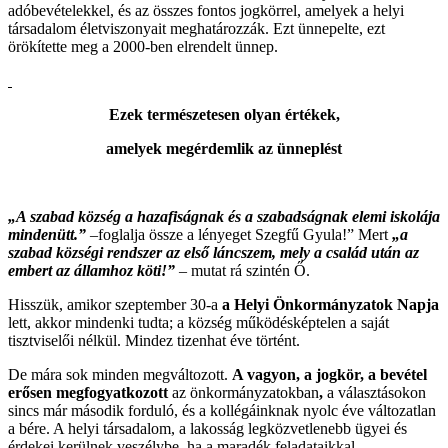
adóbevételekkel, és az összes fontos jogkörrel, amelyek a helyi
társadalom életviszonyait meghatározzák. Ezt ünnepelte, ezt
örökítette meg a 2000-ben elrendelt ünnep.
Ezek természetesen olyan értékek,
amelyek megérdemlik az ünneplést
„A szabad község a hazafiságnak és a szabadságnak elemi iskolája
mindenütt.”
–foglalja össze a lényeget Szegfű Gyula!” Mert
„a
szabad községi rendszer az első láncszem, mely a család után az
embert az államhoz köti!”
– mutat rá szintén Ő.
Hisszük, amikor szeptember 30-a
a Helyi Önkormányzatok Napja
lett, akkor mindenki tudta; a község működésképtelen a saját
tisztviselői nélkül. Mindez tizenhat éve történt.
De mára sok minden megváltozott.
A vagyon, a jogkör, a bevétel
erősen megfogyatkozott
az önkormányzatokban
,
a választásokon
sincs már második forduló, és a kollégáinknak nyolc éve változatlan
a bére. A helyi társadalom, a lakosság legközvetlenebb ügyei és
érdekei kerülnek veszélybe, ha a maradék feladataikkal