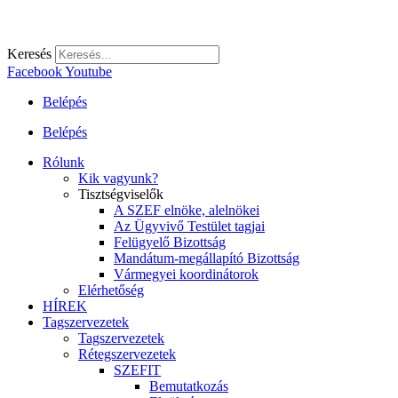
Keresés
Facebook
Youtube
Belépés
Belépés
Rólunk
Kik vagyunk?
Tisztségviselők
A SZEF elnöke, alelnökei
Az Ügyvivő Testület tagjai
Felügyelő Bizottság
Mandátum-megállapító Bizottság
Vármegyei koordinátorok
Elérhetőség
HÍREK
Tagszervezetek
Tagszervezetek
Rétegszervezetek
SZEFIT
Bemutatkozás