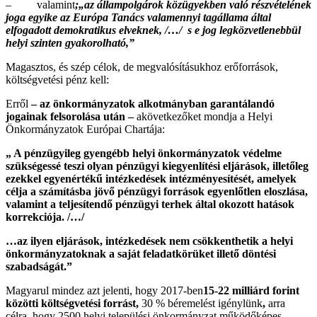
– valamint
;„az állampolgárok közügyekben való részvételének
joga egyike az Európa Tanács valamennyi tagállama által
elfogadott demokratikus elveknek, /…/ s e jog legközvetlenebbül
helyi szinten gyakorolható,”
Magasztos, és szép célok, de megvalósításukhoz erőforrások,
költségvetési pénz kell:
Erről
– az önkormányzatok alkotmányban garantálandó
jogainak felsorolása után –
akövetkezőket mondja a Helyi
Önkormányzatok Európai Chartája:
„ A pénzügyileg gyengébb helyi önkormányzatok védelme
szükségessé teszi olyan pénzügyi kiegyenlítési eljárások, illetőleg
ezekkel egyenértékű intézkedések intézményesítését, amelyek
célja a számításba jövő pénzügyi források egyenlőtlen eloszlása,
valamint a teljesítendő pénzügyi terhek által okozott hatások
korrekciója. /…/
…az ilyen eljárások, intézkedések nem csökkenthetik a helyi
önkormányzatoknak a saját feladatkörüket illető döntési
szabadságát.”
Magyarul mindez azt jelenti, hogy 2017-ben
15-22 milliárd forint
közötti költségvetési forrást,
30 % béremelést igénylünk
,
arra
célra, hogy 2500 helyi települési önkormányzat működőképes