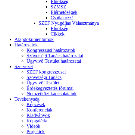
Elnökség
SZMSZ
Elérhetőségek
Csatlakozz!
SZEF Nyugdíjas Választmánya
Elnökség
Cikkek
Alapdokumentumok
Határozatok
Kongresszusi határozatok
Szövetségi Tanács határozatai
Ügyvivő Testület határozatai
Szervezet
SZEF kongresszusai
Szövetségi Tanács
Ügyvivő Testület
Érdekegyeztetés fórumai
Nemzetközi kapcsolataink
Tevékenység
Képzések
Konferenciák
Kiadványok
Képgaléria
Videók
Projektek