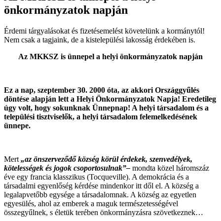
önkormányzatok napján
Érdemi tárgyalásokat és fizetésemelést követelünk a kormánytól!
Nem csak a tagjaink, de a kistelepülési lakosság érdekében is.
Az MKKSZ is ünnepel a helyi önkormányzatok napján
Ez a nap, szeptember 30. 2000 óta, az akkori Országgyűlés
döntése alapján lett a Helyi Önkormányzatok Napja! Eredetileg
úgy volt, hogy sokunknak Ünnepnap! A helyi társadalom és a
települési tisztviselők, a helyi társadalom felemelkedésének
ünnepe.
Mert
„az önszerveződő község körül érdekek, szenvedélyek,
kötelességek és jogok csoportosulnak”–
mondta közel háromszáz
éve egy francia klasszikus (Tocqueville). A demokrácia és a
társadalmi egyenlőség kérdése mindenkor itt dől el. A község a
legalapvetőbb egysége a társadalomnak. A község az egyetlen
egyesülés, ahol az emberek a maguk természetességével
összegyűlnek, s életük terében önkormányzásra szövetkeznek…