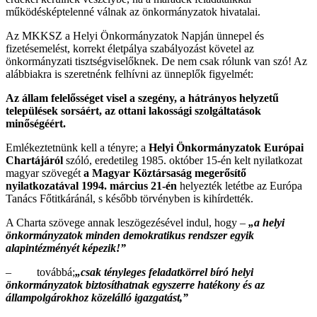
működésképtelenné válnak az önkormányzatok hivatalai.
Az MKKSZ a Helyi Önkormányzatok Napján ünnepel és
fizetésemelést, korrekt életpálya szabályozást követel az
önkormányzati tisztségviselőknek. De nem csak rólunk van szó! Az
alábbiakra is szeretnénk felhívni az ünneplők figyelmét:
Az állam felelősséget visel a szegény, a hátrányos helyzetű
települések sorsáért, az ottani lakossági szolgáltatások
minőségéért.
Emlékeztetnünk kell a tényre; a
Helyi Önkormányzatok Európai
Chartájáról
szóló, eredetileg 1985. október 15-én kelt nyilatkozat
magyar szövegét
a Magyar Köztársaság megerősítő
nyilatkozatával 1994. március 21-én
helyezték letétbe az Európa
Tanács Főtitkáránál, s később törvényben is kihírdették.
A Charta szövege annak leszögezésével indul, hogy –
„a helyi
önkormányzatok minden demokratikus rendszer egyik
alapintézményét képezik!”
– továbbá;
„csak tényleges feladatkörrel bíró helyi
önkormányzatok biztosíthatnak egyszerre hatékony és az
állampolgárokhoz közelálló igazgatást,”