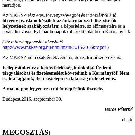
maradjon.
Az MKKSZ részletes, törvényszövegből és indoklásból álló
törvényjavaslatot készített az önkormányzati tisztviselők
helyzetének szabályozására
; a képesítésre, az előmenetelre és a
javadalmazásra. Ezt már hónapokkal ezelőtt átadtuk a Kormánynak.
( Ez a törvényjavaslat olvasható
http://www.mkksz.org.hu/html/main/2016/2016ktv.pdf
)
Az MKKSZ nem csak érdekvédelmi, de
szakmai
szervezet is.
Fellépésünket ez a kettős felelősség indokolja! Érdemi
tárgyalásokat és fizetésemelést követelünk a Kormánytól! Nem
csak a tagjaink, de a kistelepülési lakosság
érdekében is.
A mai napon legyen ez a mi ünneplésünk üzenete.
Budapest,2016. szeptember 30.
Boros Péterné
elnök
MEGOSZTÁS: