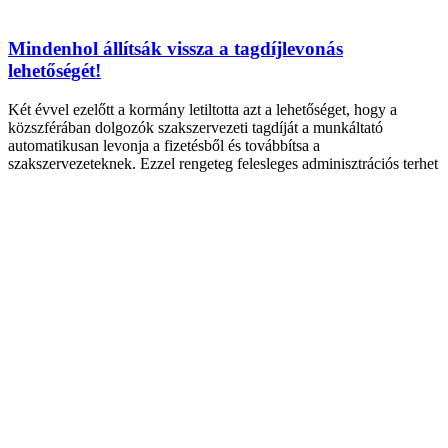
Mindenhol állítsák vissza a tagdíjlevonás
lehetőségét!
Két évvel ezelőtt a kormány letiltotta azt a lehetőséget, hogy a
közszférában dolgozók szakszervezeti tagdíját a munkáltató
automatikusan levonja a fizetésből és továbbítsa a
szakszervezeteknek. Ezzel rengeteg felesleges adminisztrációs terhet