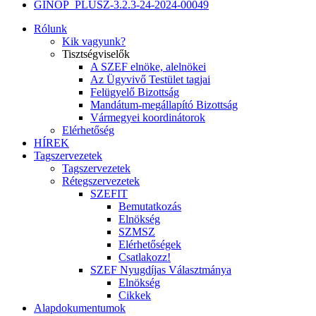
GINOP_PLUSZ-3.2.3-24-2024-00049
Rólunk
Kik vagyunk?
Tisztségviselők
A SZEF elnöke, alelnökei
Az Ügyvivő Testület tagjai
Felügyelő Bizottság
Mandátum-megállapító Bizottság
Vármegyei koordinátorok
Elérhetőség
HÍREK
Tagszervezetek
Tagszervezetek
Rétegszervezetek
SZEFIT
Bemutatkozás
Elnökség
SZMSZ
Elérhetőségek
Csatlakozz!
SZEF Nyugdíjas Választmánya
Elnökség
Cikkek
Alapdokumentumok