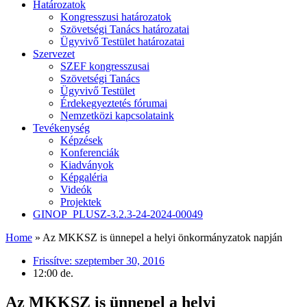
Határozatok
Kongresszusi határozatok
Szövetségi Tanács határozatai
Ügyvivő Testület határozatai
Szervezet
SZEF kongresszusai
Szövetségi Tanács
Ügyvivő Testület
Érdekegyeztetés fórumai
Nemzetközi kapcsolataink
Tevékenység
Képzések
Konferenciák
Kiadványok
Képgaléria
Videók
Projektek
GINOP_PLUSZ-3.2.3-24-2024-00049
Home
»
Az MKKSZ is ünnepel a helyi önkormányzatok napján
Frissítve:
szeptember 30, 2016
12:00 de.
Az MKKSZ is ünnepel a helyi