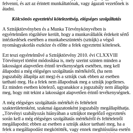
felvenni, és azt az érintett munkáltatónak, vagy ágazati vezetőnek is
átadni.
Kölcsönös egyeztetési kötelezettség, elégséges szolgáltatás
A Sztrájktörvényben és a Munka Törvénykönyvében is
egyértelműen rögzítésre került, hogy a munkavállalók érdekeit sértő
intézkedések esetében a munkabeszüntetés (sztrájk) a végső
nyomásgyakorlás eszköze és előtte a felek egyeztetni kötelesek.
Ezt teszi egyértelművé a Sztrájktörvény 2010. évi CLXXVIII
Törvénnyel történt módosítása is, mely szerint szinten minden a
lakosságot alapvetően érintő tevékenységek esetében, meg kell
állapodni a még elégséges szolgáltatás mértékéről, (ha nem
jogszabály állapítja azt meg) és a sztrájk csak ebben az esetben
tartható meg. Ha a felek nem állapodnak meg a sztrájk jogellenes.
Ez minden esetben kötelező, ugyanakkor a jogszabály nem állapítja
meg, hogy mit tekint a lakosságot alapvetően érintő tevékenységnek.
A még elégséges szolgáltatás mértékét és feltételeit
szakterületenként, szakmai ágazatonként jogszabály megállapíthatja.
„Törvényi szabályozás hiányában a sztrájkot megelőző egyeztetés
során kell a még elégséges szolgáltatás mértékéről és feltételeiről
megállapodni; ebben az esetben a sztrájk akkor tartható meg, ha a
felek a megállapodást megkötötték, vagy ennek meghiúsulása esetén