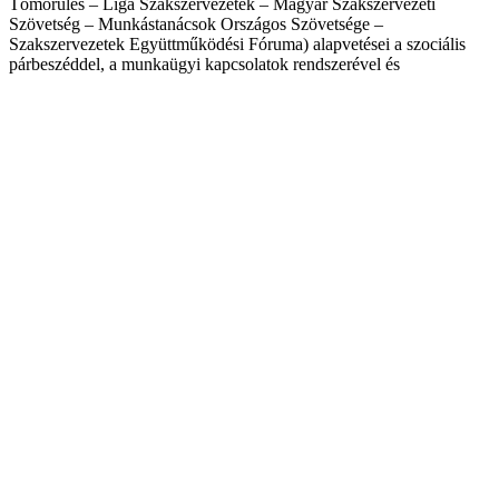
Tömörülés – Liga Szakszervezetek – Magyar Szakszervezeti
Szövetség – Munkástanácsok Országos Szövetsége –
Szakszervezetek Együttműködési Fóruma) alapvetései a szociális
párbeszéddel, a munkaügyi kapcsolatok rendszerével és