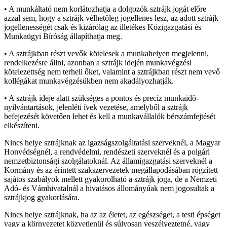
• A munkáltató nem korlátozhatja a dolgozók sztrájk jogát előre
azzal sem, hogy a sztrájk vélhetőleg jogellenes lesz, az adott sztrájk
jogellenességét csak és kizárólag az illetékes Közigazgatási és
Munkaügyi Bíróság állapíthatja meg.
• A sztrájkban részt vevők kötelesek a munkahelyen megjelenni,
rendelkezésre állni, azonban a sztrájk idején munkavégzési
kötelezettség nem terheli őket, valamint a sztrájkban részt nem vevő
kollégákat munkavégzésükben nem akadályozhatják.
• A sztrájk ideje alatt szükséges a pontos és precíz munkaidő-
nyilvántartások, jelenléti ívek vezetése, amelyből a sztrájk
befejezését követően lehet és kell a munkavállalók bérszámfejtését
elkészíteni.
Nincs helye sztrájknak az igazságszolgáltatási szerveknél, a Magyar
Honvédségnél, a rendvédelmi, rendészeti szerveknél és a polgári
nemzetbiztonsági szolgálatoknál. Az államigazgatási szerveknél a
Kormány és az érintett szakszervezetek megállapodásában rögzített
sajátos szabályok mellett gyakorolható a sztrájk joga, de a Nemzeti
Adó- és Vámhivatalnál a hivatásos állományúak nem jogosultak a
sztrájkjog gyakorlására.
Nincs helye sztrájknak, ha az az életet, az egészséget, a testi épséget
vagy a környezetet közvetlenül és súlyosan veszélyeztetné, vagy