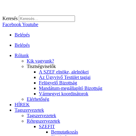
Keresés
Facebook
Youtube
Belépés
Belépés
Rólunk
Kik vagyunk?
Tisztségviselők
A SZEF elnöke, alelnökei
Az Ügyvivő Testület tagjai
Felügyelő Bizottság
Mandátum-megállapító Bizottság
Vármegyei koordinátorok
Elérhetőség
HÍREK
Tagszervezetek
Tagszervezetek
Rétegszervezetek
SZEFIT
Bemutatkozás