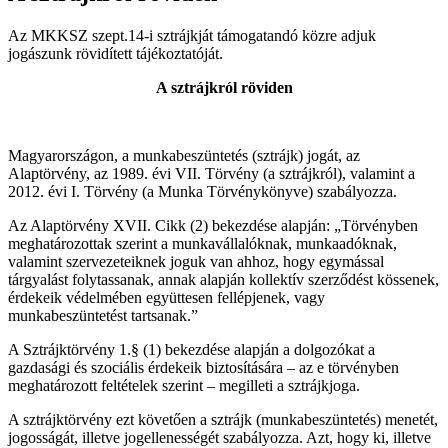
Az MKKSZ szept.14-i sztrájkját támogatandó közre adjuk
jogászunk rövidített tájékoztatóját.
A sztrájkról röviden
Magyarországon, a munkabeszüntetés (sztrájk) jogát, az
Alaptörvény, az 1989. évi VII. Törvény (a sztrájkról), valamint a
2012. évi I. Törvény (a Munka Törvénykönyve) szabályozza.
Az Alaptörvény XVII. Cikk (2) bekezdése alapján: „Törvényben
meghatározottak szerint a munkavállalóknak, munkaadóknak,
valamint szervezeteiknek joguk van ahhoz, hogy egymással
tárgyalást folytassanak, annak alapján kollektív szerződést kössenek,
érdekeik védelmében együttesen fellépjenek, vagy
munkabeszüntetést tartsanak.”
A Sztrájktörvény 1.§ (1) bekezdése alapján a dolgozókat a
gazdasági és szociális érdekeik biztosítására – az e törvényben
meghatározott feltételek szerint – megilleti a sztrájkjoga.
A sztrájktörvény ezt követően a sztrájk (munkabeszüntetés) menetét,
jogosságát, illetve jogellenességét szabályozza. Azt, hogy ki, illetve