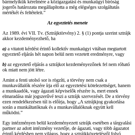
bármelyikük kérelmére a közigazgatási és munkaügyi bíróság
jogerős határozata megállapította a még elégséges szolgáltatás
mértékét és feltételeit.”
Az egyeztetés menete
Az 1989. évi VII. Tv. (Sztrájktörvény) 2. § (1) pontja szerint sztrájk
akkor kezdeményezhető, ha
a)
a vitatott kérdést érintő kollektív munkaügyi vitában megtartott
egyeztető eljárás hét napon belül nem vezetett eredményre, vagy
b)
az egyeztető eljárás a sztrájkot kezdeményezőnek fel nem róható
ok miatt nem jött létre.
Amint a fenti utolsó sor is rögzíti, a törvény nem csak a
munkavállalók részére írja elő az egyeztetési kötelezettséget, hanem
a munkaadók, vagy ágazati képviselők részére is, mert ennek
elmaradása már jogszerűvé teszi a sztrájk szervezését. De a törvény
ezen rendelékezésen túl is előírja, hogy „A sztrájkjog gyakorlása
során a munkáltatóknak és a munkavállalóknak együtt kell
működni.”
Egy intézményen belül kezdeményezett sztrájk esetében a tárgyalási
partner az adott intézmény vezetője, de ágazati, vagy több ágazatot
érintő kérdésben nem világos, hogy a sztrájkkövetelésről folyó