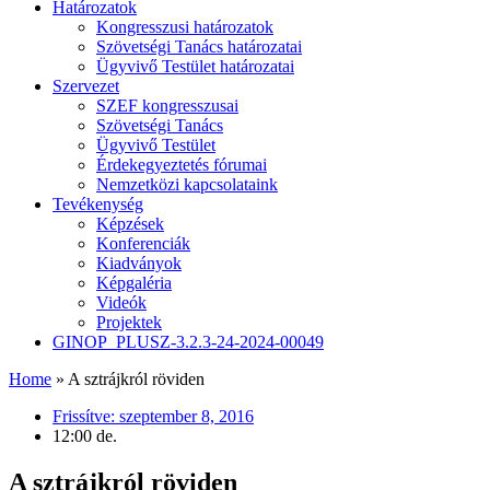
Határozatok
Kongresszusi határozatok
Szövetségi Tanács határozatai
Ügyvivő Testület határozatai
Szervezet
SZEF kongresszusai
Szövetségi Tanács
Ügyvivő Testület
Érdekegyeztetés fórumai
Nemzetközi kapcsolataink
Tevékenység
Képzések
Konferenciák
Kiadványok
Képgaléria
Videók
Projektek
GINOP_PLUSZ-3.2.3-24-2024-00049
Home
»
A sztrájkról röviden
Frissítve:
szeptember 8, 2016
12:00 de.
A sztrájkról röviden