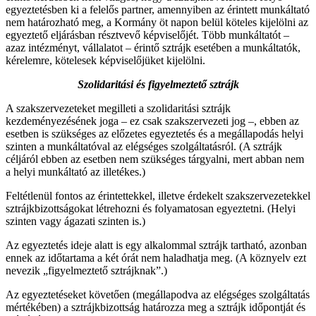
egyeztetésben ki a felelős partner, amennyiben az érintett munkáltató
nem határozható meg, a Kormány öt napon belül köteles kijelölni az
egyeztető eljárásban résztvevő képviselőjét. Több munkáltatót –
azaz intézményt, vállalatot – érintő sztrájk esetében a munkáltatók,
kérelemre, kötelesek képviselőjüket kijelölni.
Szolidaritási és figyelmeztető sztrájk
A szakszervezeteket megilleti a szolidaritási sztrájk
kezdeményezésének joga – ez csak szakszervezeti jog –, ebben az
esetben is szükséges az előzetes egyeztetés és a megállapodás helyi
szinten a munkáltatóval az elégséges szolgáltatásról. (A sztrájk
céljáról ebben az esetben nem szükséges tárgyalni, mert abban nem
a helyi munkáltató az illetékes.)
Feltétlenül fontos az érintettekkel, illetve érdekelt szakszervezetekkel
sztrájkbizottságokat létrehozni és folyamatosan egyeztetni. (Helyi
szinten vagy ágazati szinten is.)
Az egyeztetés ideje alatt is egy alkalommal sztrájk tartható, azonban
ennek az időtartama a két órát nem haladhatja meg. (A köznyelv ezt
nevezik „figyelmeztető sztrájknak”.)
Az egyeztetéseket követően (megállapodva az elégséges szolgáltatás
mértékében) a sztrájkbizottság határozza meg a sztrájk időpontját és