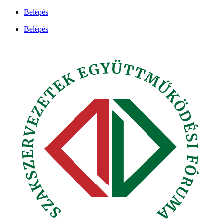
Ugrás
Belépés
a
Belépés
tartalomhoz