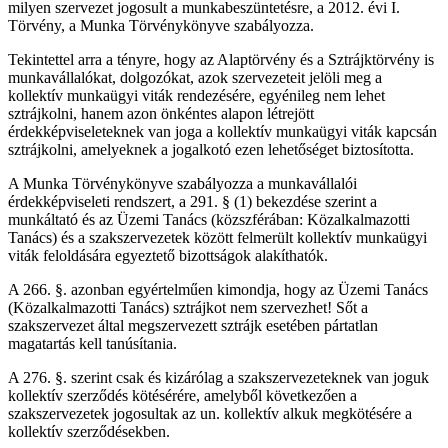
milyen szervezet jogosult a munkabeszüntetésre, a 2012. évi I.
Törvény, a Munka Törvénykönyve szabályozza.
Tekintettel arra a tényre, hogy az Alaptörvény és a Sztrájktörvény is
munkavállalókat, dolgozókat, azok szervezeteit jelöli meg a
kollektív munkaügyi viták rendezésére, egyénileg nem lehet
sztrájkolni, hanem azon önkéntes alapon létrejött
érdekképviseleteknek van joga a kollektív munkaügyi viták kapcsán
sztrájkolni, amelyeknek a jogalkotó ezen lehetőséget biztosította.
A Munka Törvénykönyve szabályozza a munkavállalói
érdekképviseleti rendszert, a 291. § (1) bekezdése szerint a
munkáltató és az Üzemi Tanács (közszférában: Közalkalmazotti
Tanács) és a szakszervezetek között felmerült kollektív munkaügyi
viták feloldására egyeztető bizottságok alakíthatók.
A 266. §. azonban egyértelműen kimondja, hogy az Üzemi Tanács
(Közalkalmazotti Tanács) sztrájkot nem szervezhet! Sőt a
szakszervezet által megszervezett sztrájk esetében pártatlan
magatartás kell tanúsítania.
A 276. §. szerint csak és kizárólag a szakszervezeteknek van joguk
kollektív szerződés kötésérére, amelyből következően a
szakszervezetek jogosultak az un. kollektív alkuk megkötésére a
kollektív szerződésekben.