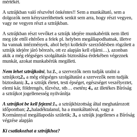
mértékét.
A sztrájkban való részvétel önkéntes!! Sem a munkáltató, sem a
dolgozók nem kényszeríthetnek senkit sem arra, hogy részt vegyen,
vagy ne vegyen részt a sztrájkban.
A sztrájkban részt vevőket a sztrájk idejére munkabérük nem illeti
meg (de ettől eltérően a felek pl. helyben megállapodhatnak, illetve
ha vannak intézmények, ahol helyi kollektív szerződésben rögzített a
sztrájk idejére járó bérezés, ott ez alapján kell eljárni…), azonban
akik a még elégséges szolgáltatás biztosítása érdekében végeznek
munkát, azokat munkabérük megilleti.
Nem lehet sztrájkolni
, ha:
1.
,
a szervezők nem tudják uralni a
sztrájkot
;
2.,
a még elégséges szolgáltatást a szervezők nem tudják
biztosítani
;
3.,
a sztrájk életet, testi épséget, egészséget veszélyeztet,
elemi kár, földrengés, tűzvész, stb… esetén
;
4.,
az illetékes Bíróság
a sztrájkot jogellenesség nyilvánítja
A sztrájkot be kell fejezni
:
1.,
a sztrájkbizottság által meghatározott
időpontban;
2.,
haladéktalanul, ha a munkáltatóval, vagy a
Kormánnyal megállapodás születik;
3.,
a sztrájk jogellenes a Bíróság
végzése alapján
Ki csatlakozhat a sztrájkhoz?