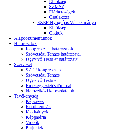
Elnökség
SZMSZ
Elérhetőségek
Csatlakozz!
SZEF Nyugdíjas Választmánya
Elnökség
Cikkek
Alapdokumentumok
Határozatok
Kongresszusi határozatok
Szövetségi Tanács határozatai
Ügyvivő Testület határozatai
Szervezet
SZEF kongresszusai
Szövetségi Tanács
Ügyvivő Testület
Érdekegyeztetés fórumai
Nemzetközi kapcsolataink
Tevékenység
Képzések
Konferenciák
Kiadványok
Képgaléria
Videók
Projektek