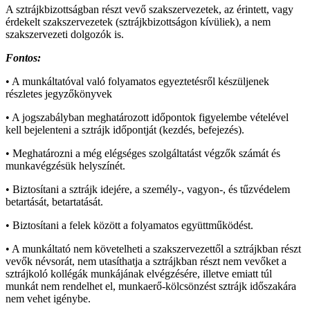
A sztrájkbizottságban részt vevő szakszervezetek, az érintett, vagy
érdekelt szakszervezetek (sztrájkbizottságon kívüliek), a nem
szakszervezeti dolgozók is.
Fontos:
• A munkáltatóval való folyamatos egyeztetésről készüljenek
részletes jegyzőkönyvek
• A jogszabályban meghatározott időpontok figyelembe vételével
kell bejelenteni a sztrájk időpontját (kezdés, befejezés).
• Meghatározni a még elégséges szolgáltatást végzők számát és
munkavégzésük helyszínét.
• Biztosítani a sztrájk idejére, a személy-, vagyon-, és tűzvédelem
betartását, betartatását.
• Biztosítani a felek között a folyamatos együttműködést.
• A munkáltató nem követelheti a szakszervezettől a sztrájkban részt
vevők névsorát, nem utasíthatja a sztrájkban részt nem vevőket a
sztrájkoló kollégák munkájának elvégzésére, illetve emiatt túl
munkát nem rendelhet el, munkaerő-kölcsönzést sztrájk időszakára
nem vehet igénybe.