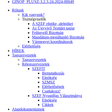
GINOP_PLUSZ-3.2.3-24-2024-00049
Rólunk
Kik vagyunk?
Tisztségviselők
A SZEF elnöke, alelnökei
Az Ügyvivő Testület tagjai
Felügyelő Bizottság
Mandátum-megállapító Bizottság
Vármegyei koordinátorok
Elérhetőség
HÍREK
Tagszervezetek
Tagszervezetek
Rétegszervezetek
SZEFIT
Bemutatkozás
Elnökség
SZMSZ
Elérhetőségek
Csatlakozz!
SZEF Nyugdíjas Választmánya
Elnökség
Cikkek
Alapdokumentumok