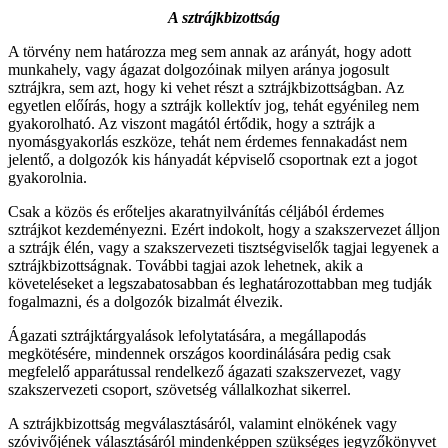
A sztrájkbizottság
A törvény nem határozza meg sem annak az arányát, hogy adott
munkahely, vagy ágazat dolgozóinak milyen aránya jogosult
sztrájkra, sem azt, hogy ki vehet részt a sztrájkbizottságban. Az
egyetlen előírás, hogy a sztrájk kollektív jog, tehát egyénileg nem
gyakorolható. Az viszont magától értődik, hogy a sztrájk a
nyomásgyakorlás eszköze, tehát nem érdemes fennakadást nem
jelentő, a dolgozók kis hányadát képviselő csoportnak ezt a jogot
gyakorolnia.
Csak a közös és erőteljes akaratnyilvánítás céljából érdemes
sztrájkot kezdeményezni. Ezért indokolt, hogy a szakszervezet álljon
a sztrájk élén, vagy a szakszervezeti tisztségviselők tagjai legyenek a
sztrájkbizottságnak. További tagjai azok lehetnek, akik a
követeléseket a legszabatosabban és leghatározottabban meg tudják
fogalmazni, és a dolgozók bizalmát élvezik.
Ágazati sztrájktárgyalások lefolytatására, a megállapodás
megkötésére, mindennek országos koordinálására pedig csak
megfelelő apparátussal rendelkező ágazati szakszervezet, vagy
szakszervezeti csoport, szövetség vállalkozhat sikerrel.
A sztrájkbizottság megválasztásáról, valamint elnökének vagy
szóvivőjének választásáról mindenképpen szükséges jegyzőkönyvet