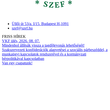
Üllői út 53/a. I/15. Budapest H-1091
szef@szef.hu
FRISS HÍREK
VKF ülés, 2026. 08. 07.
Mindenhol állítsák vissza a tagdíjlevonás lehetőségét!
Szakszervezeti konföderációk alapvetései a szociális párbeszéddel, a
munkaügyi kapcsolatok rendszerével és a kormányzati
bérpolitikával kapcsolatban
Van egy csapatunk!