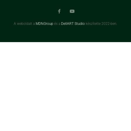
A weboldalt a
MDNGroup
és a
DellART Studio
készítette 2022-ben.