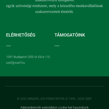
egyik szövetségi rendszere, mely a közszféra munkavállalóinak
szakszervezeteit tömöríti.
ELÉRHETŐSÉG
TÁMOGATÓINK
1091 Budapest Üllői út 53/a I.15.
szef@szef.hu
© 2022 MINDEN JOG FENNTARTVA © 1995 - 2026 SZEF
Adatvédelem
A weboldalon cookie-kat használunk