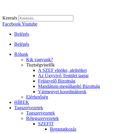
Keresés
Facebook
Youtube
Belépés
Belépés
Rólunk
Kik vagyunk?
Tisztségviselők
A SZEF elnöke, alelnökei
Az Ügyvivő Testület tagjai
Felügyelő Bizottság
Mandátum-megállapító Bizottság
Vármegyei koordinátorok
Elérhetőség
HÍREK
Tagszervezetek
Tagszervezetek
Rétegszervezetek
SZEFIT
Bemutatkozás