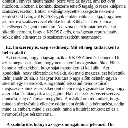
döntést Fenyves megtámadta, perre vitte az ügyet, ami két évig
húzódott. Közben a korábbi tízezerre tehető tagság jó része kilépett a
szakszervezetből. Ebben a válsághelyzetben szegezte nekem a
kérdést Gál Iván, a KKDSZ egyik emblematikus alakja, hogy nem
akarok-e a szakszervezet elnöke lenni. Kihívásnak éreztem a
lehetőséget és igent mondtam. Az azóta eltelt immár hét év alatt
sikerült elérnem, hogy a KKDSZ erős, országosan reprezentatív,
sokak által elismert és jó szakszervezetként megmaradt.
–
Ez, ha szerény is, szép eredmény. Mit élt meg kudarcként a
hét év alatt?
– Azt éreztem, hogy a tagság bízik a KKDSZ-ben és bennem. De
azt is megtapasztaltam, hogy nem sikerül mozgósítani őket. Nincs
benne a reflexekben, hogy saját magunkért ki kell állni. Azt
gondolják, hogy előretolnak valakit, aki majd megteszi ezt helyettük.
Idén január 20-án, a Magyar Kultúra Napja előtti délután ugyan
sikerült egy határozott, elfogadható létszámú demonstrációt
megszerveznünk és ezt sikerként éltem meg, ugyanakkor tény, hogy
a szolidaritás hiányzik a tagságból. Ha más szakszervezet szervez
tüntetést, alig néhányan megyünk. A másik konkrét kudarc, hogy
minden törekvésünk ellenére eddig nem értük el a béremelést, pedig
mind az embert, mind a szakmát, mind a kultúrát tönkreteszi ez a
nyomorúságos bérszínvonal.
– A szolidaritás hiánya az egész mozgalomra jellemző. Ön