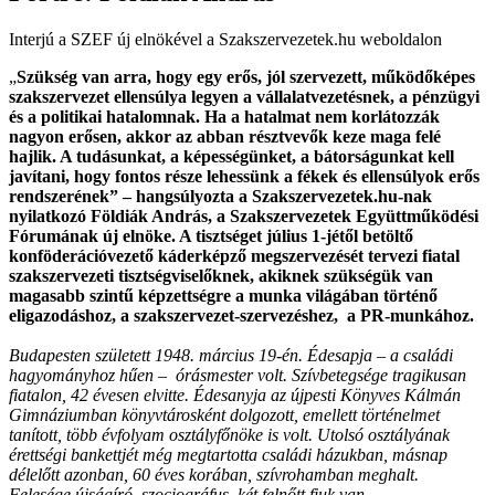
Interjú a SZEF új elnökével a Szakszervezetek.hu weboldalon
„
Szükség van arra, hogy egy erős, jól szervezett, működőképes
szakszervezet ellensúlya legyen a vállalatvezetésnek, a pénzügyi
és a politikai hatalomnak. Ha a hatalmat nem korlátozzák
nagyon erősen, akkor az abban résztvevők keze maga felé
hajlik. A tudásunkat, a képességünket, a bátorságunkat kell
javítani, hogy fontos része lehessünk a fékek és ellensúlyok erős
rendszerének” – hangsúlyozta a Szakszervezetek.hu-nak
nyilatkozó Földiák András, a Szakszervezetek Együttműködési
Fórumának új elnöke. A tisztséget július 1-jétől betöltő
konföderációvezető káderképző megszervezését tervezi fiatal
szakszervezeti tisztségviselőknek, akiknek szükségük van
magasabb szintű képzettségre a munka világában történő
eligazodáshoz, a szakszervezet-szervezéshez, a PR-munkához.
Budapesten született 1948. március 19-én. Édesapja – a családi
hagyományhoz hűen – órásmester volt. Szívbetegsége tragikusan
fiatalon, 42 évesen elvitte. Édesanyja az újpesti Könyves Kálmán
Gimnáziumban könyvtárosként dolgozott, emellett történelmet
tanított, több évfolyam osztályfőnöke is volt. Utolsó osztályának
érettségi bankettjét még megtartotta családi házukban, másnap
délelőtt azonban, 60 éves korában, szívrohamban meghalt.
Felesége újságíró, szociográfus, két felnőtt fiuk van.