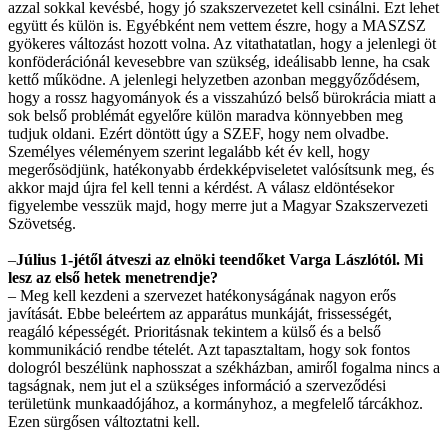
azzal sokkal kevésbé, hogy jó szakszervezetet kell csinálni. Ezt lehet
együtt és külön is. Egyébként nem vettem észre, hogy a MASZSZ
gyökeres változást hozott volna. Az vitathatatlan, hogy a jelenlegi öt
konföderációnál kevesebbre van szükség, ideálisabb lenne, ha csak
kettő működne. A jelenlegi helyzetben azonban meggyőződésem,
hogy a rossz hagyományok és a visszahúzó belső bürokrácia miatt a
sok belső problémát egyelőre külön maradva könnyebben meg
tudjuk oldani. Ezért döntött úgy a SZEF, hogy nem olvadbe.
Személyes véleményem szerint legalább két év kell, hogy
megerősödjünk, hatékonyabb érdekképviseletet valósítsunk meg, és
akkor majd újra fel kell tenni a kérdést. A válasz eldöntésekor
figyelembe vesszük majd, hogy merre jut a Magyar Szakszervezeti
Szövetség.
–
Július 1-jétől átveszi az elnöki teendőket Varga Lászlótól. Mi
lesz az első hetek menetrendje?
– Meg kell kezdeni a szervezet hatékonyságának nagyon erős
javítását. Ebbe beleértem az apparátus munkáját, frissességét,
reagáló képességét. Prioritásnak tekintem a külső és a belső
kommunikáció rendbe tételét. Azt tapasztaltam, hogy sok fontos
dologról beszélünk naphosszat a székházban, amiről fogalma nincs a
tagságnak, nem jut el a szükséges információ a szerveződési
területünk munkaadójához, a kormányhoz, a megfelelő tárcákhoz.
Ezen sürgősen változtatni kell.