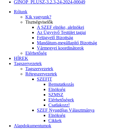
GINOP_PLUSZ-3.2.3-24-2024-00049
Rólunk
Kik vagyunk?
Tisztségviselők
A SZEF elnöke, alelnökei
Az Ügyvivő Testület tagjai
Felügyelő Bizottság
Mandátum-megállapító Bizottság
Vármegyei koordinátorok
Elérhetőség
HÍREK
Tagszervezetek
Tagszervezetek
Rétegszervezetek
SZEFIT
Bemutatkozás
Elnökség
SZMSZ
Elérhetőségek
Csatlakozz!
SZEF Nyugdíjas Választmánya
Elnökség
Cikkek
Alapdokumentumok