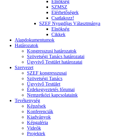
Elnökség
SZMSZ
Elérhetőségek
Csatlakozz!
SZEF Nyugdíjas Választmánya
Elnökség
Cikkek
Alapdokumentumok
Határozatok
Kongresszusi határozatok
Szövetségi Tanács határozatai
Ügyvivő Testület határozatai
Szervezet
SZEF kongresszusai
Szövetségi Tanács
Ügyvivő Testület
Érdekegyeztetés fórumai
Nemzetközi kapcsolataink
Tevékenység
Képzések
Konferenciák
Kiadványok
Képgaléria
Videók
Projektek