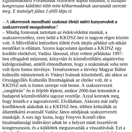
Együttműködési Fórumának vezetésére kapott bizalmat, a tisztújító
kongresszus küldöttei több mint kétharmadának szavazatát szerezte
meg. E tisztségét július 1-jétől látja el.
–
A
sikeresnek mondható szakmai életút miért kanyarodott a
szakszervezeti mozgalomhoz
?
– Mindig fontosnak tartottam az érdekvédelmi munkát, a
szakszervezethez, ezen belül a KKDSZ-hez is nagyon régen közöm
volt. A Művelődési Intézetben töltött évek idején például szb-titkári
teendőket is elláttam. Szoros kapcsolatot ápoltam a KKDSZ egy
korábbi elnökével, Vadász Jánossal, részt vettem példáulaz 1997-
ben elfogadott múzeumi, könyvtári és közművelődési alaptörvény
kidolgozásában, amiről elmondhatom, hogy a szakmának soha nem
volt ilyen fontos törvénye. Természetesen a törvény Magyar Bálint
kulturális miniszternek és Vitányi Ivánnak köszönhető, aki akkor az
Országgyűlés Kulturális Bizottságának az elnöke volt, de a
KKDSZ-nek is fontos szerepe volt benne. A szakszervezeti
„ranglétrán” én is feljebb léptem, amikor 2006-ban lemondott a
budapesti közművelődési tagozat vezetője. Azzal kerestek meg,
hogy lennék-e a tagozatvezető. Elvállaltam. Akkorra már mély
konfliktusok alakultak ki a KKDSZ-ben, többen kritizálták az
államtitkárrá avanzsált Vadász János utódjának szakszervezeti
munkáját. A sors úgy hozta, hogy Fenyves Kornél ellen
bizalmatlansági indítványt adtak be a helyzet miatt összehívott
kongresszuson, és a küldöttek megszavazták a visszahívását. Ezt a