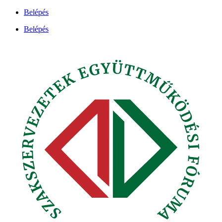
Ugrás
Belépés
a
Belépés
tartalomhoz