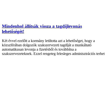
Mindenhol állítsák vissza a tagdíjlevonás
lehetőségét!
Két évvel ezelőtt a kormány letiltotta azt a lehetőséget, hogy a
közszférában dolgozók szakszervezeti tagdíját a munkáltató
automatikusan levonja a fizetésből és továbbítsa a
szakszervezeteknek. Ezzel rengeteg felesleges adminisztrációs terhet