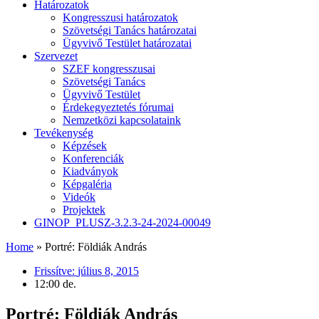
Határozatok
Kongresszusi határozatok
Szövetségi Tanács határozatai
Ügyvivő Testület határozatai
Szervezet
SZEF kongresszusai
Szövetségi Tanács
Ügyvivő Testület
Érdekegyeztetés fórumai
Nemzetközi kapcsolataink
Tevékenység
Képzések
Konferenciák
Kiadványok
Képgaléria
Videók
Projektek
GINOP_PLUSZ-3.2.3-24-2024-00049
Home
»
Portré: Földiák András
Frissítve:
július 8, 2015
12:00 de.
Portré: Földiák András