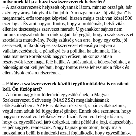
milyennek látja a hazai szakszervezetek helyzetét?
– A szakszervezetek helyzetét olyannak látom, mint az országét, bár
azért egy árnyalatnyival talán jobb. A mozgalom az „új világban” is
megmaradt, erős tömeget képvisel, hiszen mégis csak van közel 500
ezer tagja. És ami nagyon fontos, hogy a problémák, belső viták
ellenére tisztességes szervezet maradt. Ugyanakkor sajnos nem
tudunk megszabadulni a ránk ragadt bélyegtől, hogy a szakszervezet
szocialista maradvány. Pedig szükség van arra, hogy egy erős, jól
szervezett, működőképes szakszervezet ellensúlya legyen a
vállalatvezetésnek, a pénzügyi és a politikai hatalomnak. Ha a
hatalmat nem korlátozzák nagyon erősen, akkor az abban
résztvevők keze maga felé hajlik. A tudásunkat, a képességünket, a
bátorságunkat kell javítani, hogy fontos része lehessünk a fékek és
ellensúlyok erős rendszerének.
–
Ehhez a szakszervezetek közötti együttműködést is erősíteni
kell. Ön fúziópárti?
– A három nagy konföderáció egyesülésének, a Magyar
Szakszervezeti Szövetség (MASZSZ) megalakulásának
előkészítésében a SZEF is aktívan részt vett, s bár csatlakoztunk,
végül nem adtuk fel függetlenségünket. Ennek oka szerintem, hogy
nagyon rosszul volt előkészítve a fúzió. Nem volt elég idő arra,
hogy az egyesüléssel járó dolgokat, mint például a jogi, alapszabályi
és pénzügyek, rendezzük. Nagy bajnak gondolom, hogy ma a
mozgalmon belül is mindenki azzal foglalkozik, hogy egyesülünk-e,