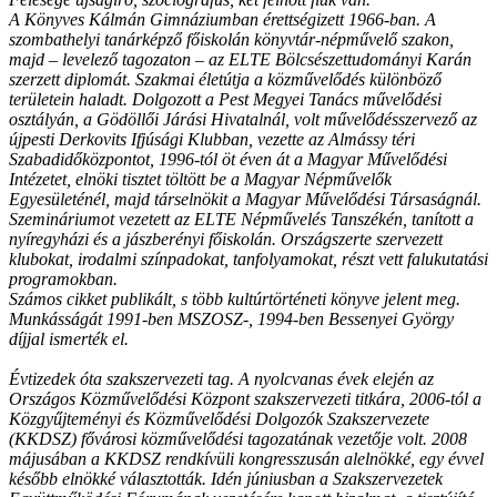
A Könyves Kálmán Gimnáziumban érettségizett 1966-ban. A
szombathelyi tanárképző főiskolán könyvtár-népművelő szakon,
majd – levelező tagozaton – az ELTE Bölcsészettudományi Karán
szerzett diplomát. Szakmai életútja a közművelődés különböző
területein haladt. Dolgozott a Pest Megyei Tanács művelődési
osztályán, a Gödöllői Járási Hivatalnál, volt művelődésszervező az
újpesti Derkovits Ifjúsági Klubban, vezette az Almássy téri
Szabadidőközpontot, 1996-tól öt éven át a Magyar Művelődési
Intézetet, elnöki tisztet töltött be a Magyar Népművelők
Egyesületénél, majd társelnökit a Magyar Művelődési Társaságnál.
Szemináriumot vezetett az ELTE Népművelés Tanszékén, tanított a
nyíregyházi és a jászberényi főiskolán. Országszerte szervezett
klubokat, irodalmi színpadokat, tanfolyamokat, részt vett falukutatási
programokban.
Számos cikket publikált, s több kultúrtörténeti könyve jelent meg.
Munkásságát 1991-ben MSZOSZ-, 1994-ben Bessenyei György
díjjal ismerték el.
Évtizedek óta szakszervezeti tag. A nyolcvanas évek elején az
Országos Közművelődési Központ szakszervezeti titkára, 2006-tól a
Közgyűjteményi és Közművelődési Dolgozók Szakszervezete
(KKDSZ) fővárosi közművelődési tagozatának vezetője volt. 2008
májusában a KKDSZ rendkívüli kongresszusán alelnökké, egy évvel
később elnökké választották. Idén júniusban a Szakszervezetek