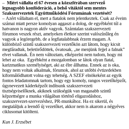
–
Miért vállalta el 67 évesen a közszférában szervező
legnagyobb konföderáció, a belső vitáktól sem mentes
Szakszervezetek Együttműködési Fórumának vezetését?
–
Azért vállaltam el, mert a fiatalok nem jelentkeztek. Csak az éveim
számai miatt persze komolyan aggaszt a dolog, de egyébként túl a
hatvanon is nagyon aktív vagyok. Számtalan szakszervezeti
fórumon veszek részt, amelyeken életkor szerint valószínűleg én
vagyok a legöregebb, de a legfiatalabbnak érzem magam. A
különböző szintű szakszervezeti vezetőkön azt látom, hogy kicsit
megfáradtak, beletörődöttek, óvatosak, „ne menjünk fejjel a falnak”
elvet vallanak. Én nem változtam, elképzelni nem tudom, hogy mi
lehet az oka. Egyébként a mozgalomban se látok olyan fiatal,
karizmatikus személyiséget, aki az élre állhatna. Ennek az is oka,
hogy nem voltak alkalmak, fórumok, ahol az utóbbi évtizedekben
kiformálódhatott volna egy tehetség. A SZEF elnökeként az egyik
fontos feladatomnak tartom, hogy egy komoly, rangos vezetőképzőt,
úgynevezett káderképzőt indítsunk szakszervezeti
tisztségviselőknek, akiknek szükségük van magasabb szintű
képzettségre a munka világában történő eligazodáshoz,
szakszervezet-szervezéshez, PR-munkához. Ha ez sikerül, és
megtaláljuk a leendő új vezetőket, akkor nem is akarom a négyéves
ciklusomat kitölteni.
Kun J. Erzsébet