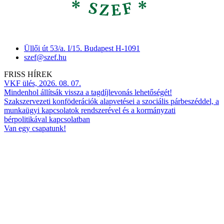
Üllői út 53/a. I/15. Budapest H-1091
szef@szef.hu
FRISS HÍREK
VKF ülés, 2026. 08. 07.
Mindenhol állítsák vissza a tagdíjlevonás lehetőségét!
Szakszervezeti konföderációk alapvetései a szociális párbeszéddel, a
munkaügyi kapcsolatok rendszerével és a kormányzati
bérpolitikával kapcsolatban
Van egy csapatunk!