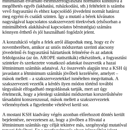
minimálisan elvárható élelmiszerfogyasztási normából kiindulva a
megélhetés egyéb (lakhatási, ruházkodási, stb.) feltételeit is számba
vevő fogyasztási és ehhez kapcsolódó jövedelmi normát határoz
meg egyéni és családi szinten. Így a mutató a bérek kívánatos
nagyságával kapcsolatos szakszervezeti törekvések (elsősorban a
minimálbérek alakításával kapcsolatos bérstratégia) számára
könnyen érthető és jól használható fogódzót jelent.
A konzultáció végén a felek arról állapodtak meg, hogy ez év
novemberében, amikor az uniós módszertan szerinti alacsony
jövedelmű és fogyasztású háztartások felmérése és az adatok
feldolgozása (az ún. AROPE statisztikák) elkészülnek, a fogyasztási
szintekre és szerkezetre vonatkozó adatokat összevetik a hazai
létminimum számítás adataival. Az összevetés alapján tesz a KSH új
javaslatot a létminimum számítás jövőbeli kezelésére, amelyet –
mások mellett – a szakszervezetekkel ismételten megvitatnak. A
szakszervezeti vezetők a kérdés ilyen módon történő további
tárgyalását elfogadható megoldásnak tartják, mert azt úgy
értelmezik, hogy a jelenlegi számítási módszertan korszerűsítésére
társadalmi konszenzussal, mások mellett a szakszervezetek
véleményének a figyelembe vételével kerül sor.
A mostani KSH kiadvány végén azonban előrehozott döntés került
bejelentésre, nevezetesen az, hogy a jövőben a Hivatal a
létminimum számítás egy célját tekintve más, szegénységi mutatóval