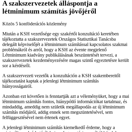
A szakszervezetek álláspontja a
létminimum számítás jövőjéről
Közös 5 konföderációs közlemény
Miután a KSH vezetősége egy szakértői konzultáció keretében
tájékoztatta a szakszervezetek Országos Statisztikai Tanácsba
delegált képviselőjét a létminimum számítással kapcsolatos szakmai
problémákról és arról, hogy a KSH az évente megjelenő
Létminimum kiadvány publikálásának beszüntetését tervezi, a
szakszervezetek kezdeményezésére magas szintű egyeztetésre került
sor a kérdésről.
A szakszervezeti vezetők a konzultáción a KSH szakembereitől
tájékoztatást kaptak a jelenlegi létminimum számítás
hiányosságairól.
Azonban ezt követően is fenntartják azt a véleményüket, hogy a mai
létminimum számítás fontos, hiánypótló információkat tartalmaz, és
mindaddig, ameddig nem születik megállapodás az új létminimum
számítás módjáról, addig ennek sem megszüntetésével, sem
felfüggesztésével nem értenek egyet.
A jelenlegi létminimum számítás kiemelkedő érdeme, hogy a