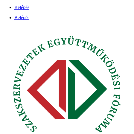
Ugrás
Belépés
a
Belépés
tartalomhoz