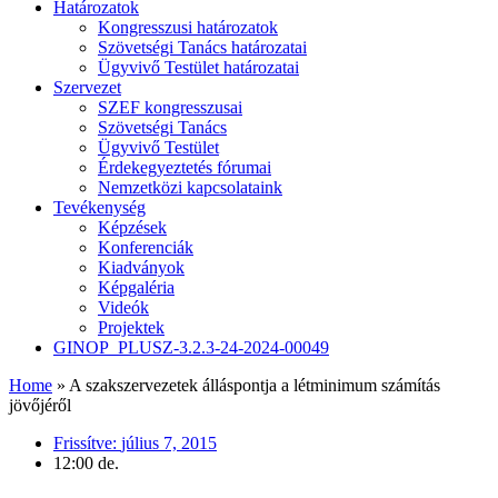
Határozatok
Kongresszusi határozatok
Szövetségi Tanács határozatai
Ügyvivő Testület határozatai
Szervezet
SZEF kongresszusai
Szövetségi Tanács
Ügyvivő Testület
Érdekegyeztetés fórumai
Nemzetközi kapcsolataink
Tevékenység
Képzések
Konferenciák
Kiadványok
Képgaléria
Videók
Projektek
GINOP_PLUSZ-3.2.3-24-2024-00049
Home
»
A szakszervezetek álláspontja a létminimum számítás
jövőjéről
Frissítve:
július 7, 2015
12:00 de.