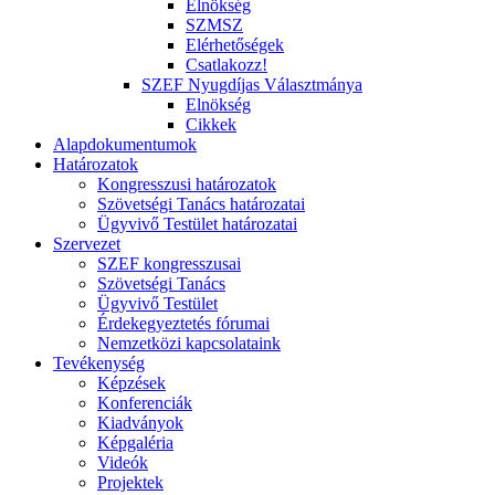
Elnökség
SZMSZ
Elérhetőségek
Csatlakozz!
SZEF Nyugdíjas Választmánya
Elnökség
Cikkek
Alapdokumentumok
Határozatok
Kongresszusi határozatok
Szövetségi Tanács határozatai
Ügyvivő Testület határozatai
Szervezet
SZEF kongresszusai
Szövetségi Tanács
Ügyvivő Testület
Érdekegyeztetés fórumai
Nemzetközi kapcsolataink
Tevékenység
Képzések
Konferenciák
Kiadványok
Képgaléria
Videók
Projektek