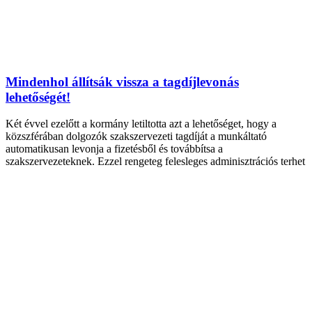
Mindenhol állítsák vissza a tagdíjlevonás
lehetőségét!
Két évvel ezelőtt a kormány letiltotta azt a lehetőséget, hogy a
közszférában dolgozók szakszervezeti tagdíját a munkáltató
automatikusan levonja a fizetésből és továbbítsa a
szakszervezeteknek. Ezzel rengeteg felesleges adminisztrációs terhet