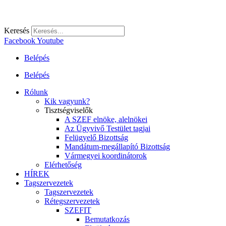
Keresés
Facebook
Youtube
Belépés
Belépés
Rólunk
Kik vagyunk?
Tisztségviselők
A SZEF elnöke, alelnökei
Az Ügyvivő Testület tagjai
Felügyelő Bizottság
Mandátum-megállapító Bizottság
Vármegyei koordinátorok
Elérhetőség
HÍREK
Tagszervezetek
Tagszervezetek
Rétegszervezetek
SZEFIT
Bemutatkozás