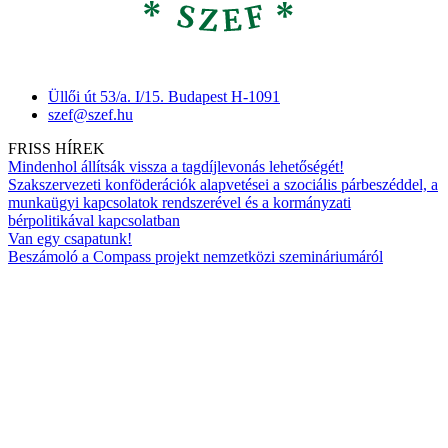
Üllői út 53/a. I/15. Budapest H-1091
szef@szef.hu
FRISS HÍREK
Mindenhol állítsák vissza a tagdíjlevonás lehetőségét!
Szakszervezeti konföderációk alapvetései a szociális párbeszéddel, a
munkaügyi kapcsolatok rendszerével és a kormányzati
bérpolitikával kapcsolatban
Van egy csapatunk!
Beszámoló a Compass projekt nemzetközi szemináriumáról