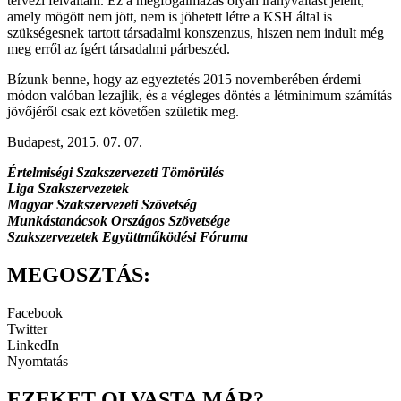
tervezi felváltani. Ez a megfogalmazás olyan irányváltást jelent,
amely mögött nem jött, nem is jöhetett létre a KSH által is
szükségesnek tartott társadalmi konszenzus, hiszen nem indult még
meg erről az ígért társadalmi párbeszéd.
Bízunk benne, hogy az egyeztetés 2015 novemberében érdemi
módon valóban lezajlik, és a végleges döntés a létminimum számítás
jövőjéről csak ezt követően születik meg.
Budapest, 2015. 07. 07.
Értelmiségi Szakszervezeti Tömörülés
Liga Szakszervezetek
Magyar Szakszervezeti Szövetség
Munkástanácsok Országos Szövetsége
Szakszervezetek Együttműködési Fóruma
MEGOSZTÁS:
Facebook
Twitter
LinkedIn
Nyomtatás
EZEKET OLVASTA MÁR?