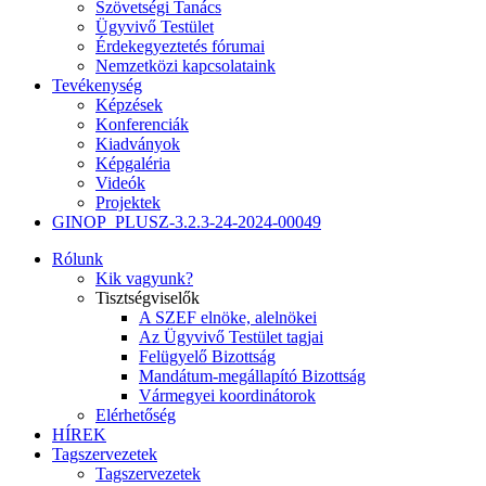
Szövetségi Tanács
Ügyvivő Testület
Érdekegyeztetés fórumai
Nemzetközi kapcsolataink
Tevékenység
Képzések
Konferenciák
Kiadványok
Képgaléria
Videók
Projektek
GINOP_PLUSZ-3.2.3-24-2024-00049
Rólunk
Kik vagyunk?
Tisztségviselők
A SZEF elnöke, alelnökei
Az Ügyvivő Testület tagjai
Felügyelő Bizottság
Mandátum-megállapító Bizottság
Vármegyei koordinátorok
Elérhetőség
HÍREK
Tagszervezetek
Tagszervezetek