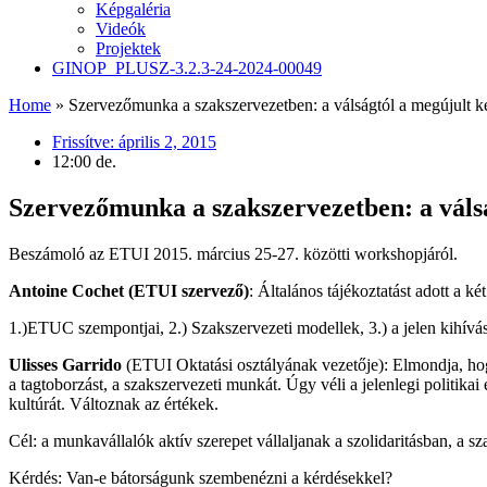
Képgaléria
Videók
Projektek
GINOP_PLUSZ-3.2.3-24-2024-00049
Home
»
Szervezőmunka a szakszervezetben: a válságtól a megújult
Frissítve:
április 2, 2015
12:00 de.
Szervezőmunka a szakszervezetben: a váls
Beszámoló az ETUI 2015. március 25-27. közötti workshopjáról.
Antoine Cochet (ETUI szervező)
: Általános tájékoztatást adott a 
1.)ETUC szempontjai, 2.) Szakszervezeti modellek, 3.) a jelen kihívás
Ulisses Garrido
(ETUI Oktatási osztályának vezetője): Elmondja, hog
a tagtoborzást, a szakszervezeti munkát. Úgy véli a jelenlegi politika
kultúrát. Változnak az értékek.
Cél: a munkavállalók aktív szerepet vállaljanak a szolidaritásban, a s
Kérdés: Van-e bátorságunk szembenézni a kérdésekkel?