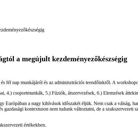
 kezdeményezőkészségig
ágtól a megújult kezdeményezőkészségig
két és fél nap munkájáról és az adminisztrációs teendőinkről. A workshop
ai, 4.) csoportmunkák, 5.) Fúziók, átszervezések, 6.) Elemzések áttekin
y Európában a nagy kihívások időszakét éljük. Nem csak a válság, hane
i és gazdasági kontextuson nem tudunk változtatni, de a szakszervezeti s
zakszervezeti értékekben.