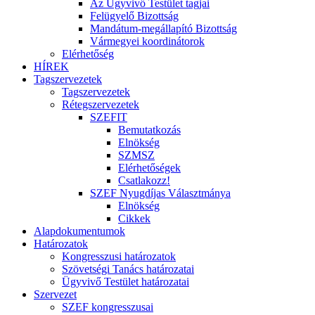
Az Ügyvivő Testület tagjai
Felügyelő Bizottság
Mandátum-megállapító Bizottság
Vármegyei koordinátorok
Elérhetőség
HÍREK
Tagszervezetek
Tagszervezetek
Rétegszervezetek
SZEFIT
Bemutatkozás
Elnökség
SZMSZ
Elérhetőségek
Csatlakozz!
SZEF Nyugdíjas Választmánya
Elnökség
Cikkek
Alapdokumentumok
Határozatok
Kongresszusi határozatok
Szövetségi Tanács határozatai
Ügyvivő Testület határozatai
Szervezet
SZEF kongresszusai