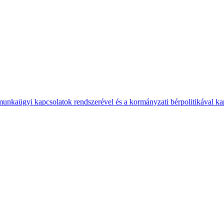
 munkaügyi kapcsolatok rendszerével és a kormányzati bérpolitikával k