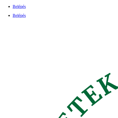
Ugrás
Belépés
a
Belépés
tartalomhoz