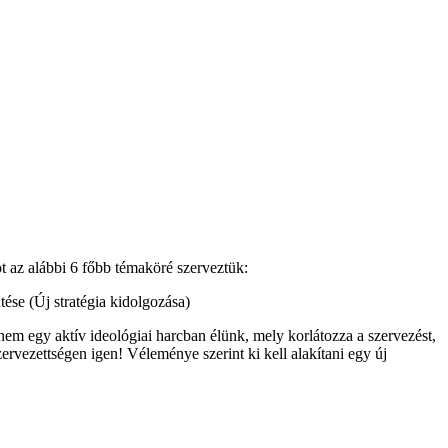
ot az alábbi 6 főbb témaköré szerveztük:
tése (Új stratégia kidolgozása)
m egy aktív ideológiai harcban élünk, mely korlátozza a szervezést,
zervezettségen igen! Véleménye szerint ki kell alakítani egy új