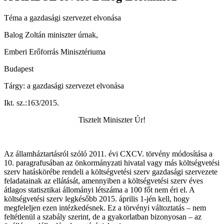
Téma a gazdasági szervezet elvonása
Balog Zoltán miniszter úrnak,
Emberi Erőforrás Minisztériuma
Budapest
Tárgy: a gazdasági szervezet elvonása
Ikt. sz.:163/2015.
Tisztelt Miniszter Úr!
Az államháztartásról szóló 2011. évi CXCV. törvény módosítása a
10. paragrafusában az önkormányzati hivatal vagy más költségvetési
szerv hatáskörébe rendeli a költségvetési szerv gazdasági szervezete
feladatainak az ellátását, amennyiben a költségvetési szerv éves
átlagos statisztikai állományi létszáma a 100 főt nem éri el. A
költségvetési szerv legkésőbb 2015. április 1-jén kell, hogy
megfeleljen ezen intézkedésnek. Ez a törvényi változtatás – nem
feltétlenül a szabály szerint, de a gyakorlatban bizonyosan – az