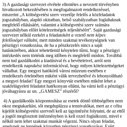
3) A gazdasági szervezet elvétele ellentétes a nevezett törvényben
hivatkozott bekezdésében is megfogalmazott rendelkezéssel,
miszerint „A költségvetési szerv vezetője felelős a közfeladatok
jogszabályban, alapító okiratban, belső szabályzatban foglaltaknak
megfelelő ellátásáért, valamint a költségvetési szerv számára
jogszabályban előírt kötelezettségek teljesítéséért”. Saját gazdasági
szervezet nélkül ezekért a feladatokért
a vezető nem képes
felelősséget vállalni,
mert minden szakmai tevékenységnek van
pénzügyi vonatkozása, de ha a pénzkezelés nincs a saját
hatáskörében, akkor tehetetlenül kénytelen tűrni, hogy a pénzügyi
intézkedés nem történik meg időben és megfelelő módon. Továbbá
nem tud gazdálkodni a kiadásival és a bevételeivel, arról sem
rendelkezik naprakész információval, hogy milyen kötelezettségeket
vállalhat. Egy megyei hatókörű városi múzeum esetében e
rendelkezés értelmében miként válik tervezhetővé és lebonyolítható
a megyei feladat? Egy megyei könyvtár esetében miként lehet a
szakfelügyeleti feladatot hatékonyan ellátni, ha várni kell a pénzügyi
jóváhagyásra az un. „GAMESZ” részéről?
4) A gazdálkodás központosítása az esetek döntő többségében nem
okoz megtakarítást, sőt megduplázza a tennivalókat, mert az e célra
kijelölt költségvetési szervnél kell az ügyintézést folytatni, de az ettől
a jogtól megfosztott intézményben is kell ezzel foglalkozni, mivel e
nélkül nem lehet szakmai munkát végezni. Nincs olyan feladat,
amelynek ne lennének közvetlen pénzügyi vonatkozásai. Ezért