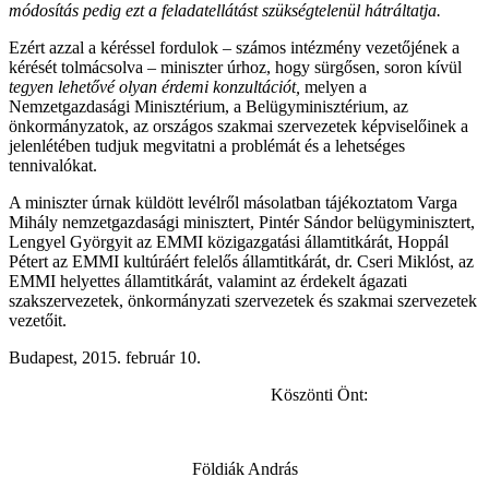
módosítás pedig ezt a feladatellátást szükségtelenül hátráltatja.
Ezért azzal a kéréssel fordulok – számos intézmény vezetőjének a
kérését tolmácsolva – miniszter úrhoz, hogy sürgősen, soron kívül
tegyen lehetővé olyan érdemi konzultációt,
melyen a
Nemzetgazdasági Minisztérium, a Belügyminisztérium, az
önkormányzatok, az országos szakmai szervezetek képviselőinek a
jelenlétében tudjuk megvitatni a problémát és a lehetséges
tennivalókat.
A miniszter úrnak küldött levélről másolatban tájékoztatom Varga
Mihály nemzetgazdasági minisztert, Pintér Sándor belügyminisztert,
Lengyel Györgyit az EMMI közigazgatási államtitkárát, Hoppál
Pétert az EMMI kultúráért felelős államtitkárát, dr. Cseri Miklóst, az
EMMI helyettes államtitkárát, valamint az érdekelt ágazati
szakszervezetek, önkormányzati szervezetek és szakmai szervezetek
vezetőit.
Budapest, 2015. február 10.
Köszönti Önt:
Földiák András