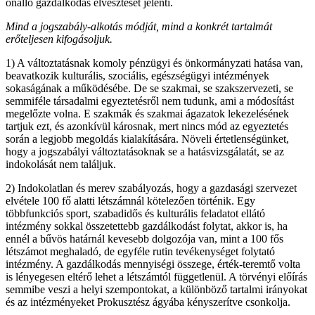
önálló gazdálkodás elvesztését jelenti.
Mind a jogszabály-alkotás módját, mind a konkrét tartalmát
erőteljesen kifogásoljuk.
1) A változtatásnak komoly pénzügyi és önkormányzati hatása van,
beavatkozik kulturális, szociális, egészségügyi intézmények
sokaságának a működésébe. De se szakmai, se szakszervezeti, se
semmiféle társadalmi egyeztetésről nem tudunk, ami a módosítást
megelőzte volna. E szakmák és szakmai ágazatok lekezelésének
tartjuk ezt, és azonkívül károsnak, mert nincs mód az egyeztetés
során a legjobb megoldás kialakítására. Növeli értetlenségünket,
hogy a jogszabályi változtatásoknak se a hatásvizsgálatát, se az
indokolását nem találjuk.
2) Indokolatlan és merev szabályozás, hogy a gazdasági szervezet
elvétele 100 fő alatti létszámnál kötelezően történik. Egy
többfunkciós sport, szabadidős és kulturális feladatot ellátó
intézmény sokkal összetettebb gazdálkodást folytat, akkor is, ha
ennél a bűvös határnál kevesebb dolgozója van, mint a 100 fős
létszámot meghaladó, de egyféle rutin tevékenységet folytató
intézmény. A gazdálkodás mennyiségi összege, érték-teremtő volta
is lényegesen eltérő lehet a létszámtól függetlenül. A törvényi előírás
semmibe veszi a helyi szempontokat, a különböző tartalmi irányokat
és az intézményeket Prokusztész ágyába kényszerítve csonkolja.