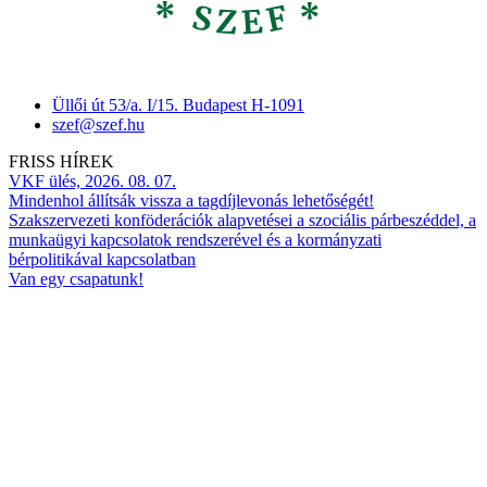
Üllői út 53/a. I/15. Budapest H-1091
szef@szef.hu
FRISS HÍREK
VKF ülés, 2026. 08. 07.
Mindenhol állítsák vissza a tagdíjlevonás lehetőségét!
Szakszervezeti konföderációk alapvetései a szociális párbeszéddel, a
munkaügyi kapcsolatok rendszerével és a kormányzati
bérpolitikával kapcsolatban
Van egy csapatunk!