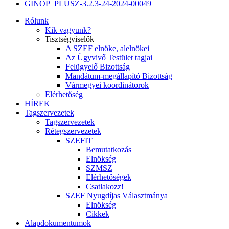
GINOP_PLUSZ-3.2.3-24-2024-00049
Rólunk
Kik vagyunk?
Tisztségviselők
A SZEF elnöke, alelnökei
Az Ügyvivő Testület tagjai
Felügyelő Bizottság
Mandátum-megállapító Bizottság
Vármegyei koordinátorok
Elérhetőség
HÍREK
Tagszervezetek
Tagszervezetek
Rétegszervezetek
SZEFIT
Bemutatkozás
Elnökség
SZMSZ
Elérhetőségek
Csatlakozz!
SZEF Nyugdíjas Választmánya
Elnökség
Cikkek
Alapdokumentumok