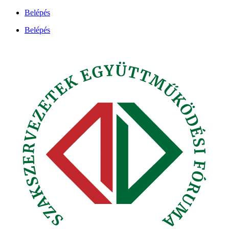
Ugrás
Belépés
a
Belépés
tartalomhoz