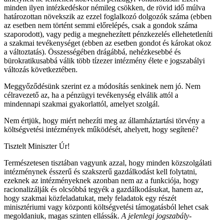
minden ilyen intézkedéskor némileg csökken, de rövid idő múlva
határozottan növekszik az ezzel foglalkozó dolgozók száma (ebben
az esetben nem történt semmi előrelépés, csak a gondok száma
szaporodott), vagy pedig a megnehezített pénzkezelés ellehetetleníti
a szakmai tevékenységet (ebben az esetben gondot és károkat okoz
a változtatás). Összességében drágábbá, nehézkesebbé és
bürokratikusabbá válik több tízezer intézmény élete e jogszabályi
változás következtében.
Meggyőződésünk szerint ez a módosítás senkinek nem jó. Nem
célravezető az, ha a pénzügyi tevékenység elválik attól a
mindennapi szakmai gyakorlattól, amelyet szolgál.
Nem értjük, hogy miért nehezíti meg az államháztartási törvény a
költségvetési intézmények működését, ahelyett, hogy segítené?
Tisztelt Miniszter Úr!
Természetesen tisztában vagyunk azzal, hogy minden közszolgálati
intézménynek ésszerű és szakszerű gazdálkodást kell folytatni,
ezeknek az intézményeknek azonban nem az a funkciója, hogy
racionalizálják és olcsóbbá tegyék a gazdálkodásukat, hanem az,
hogy szakmai közfeladatukat, mely feladatok egy részét
minisztériumi vagy központi költségvetési támogatásból lehet csak
megoldaniuk, magas szinten ellássák.
A jelenlegi jogszabály-