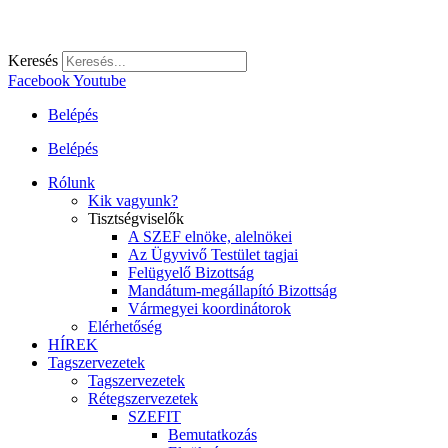
Keresés
Facebook
Youtube
Belépés
Belépés
Rólunk
Kik vagyunk?
Tisztségviselők
A SZEF elnöke, alelnökei
Az Ügyvivő Testület tagjai
Felügyelő Bizottság
Mandátum-megállapító Bizottság
Vármegyei koordinátorok
Elérhetőség
HÍREK
Tagszervezetek
Tagszervezetek
Rétegszervezetek
SZEFIT
Bemutatkozás