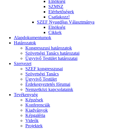
Elnökség
SZMSZ
Elérhetőségek
Csatlakozz!
SZEF Nyugdíjas Választmánya
Elnökség
Cikkek
Alapdokumentumok
Határozatok
Kongresszusi határozatok
Szövetségi Tanács határozatai
Ügyvivő Testület határozatai
Szervezet
SZEF kongresszusai
Szövetségi Tanács
Ügyvivő Testület
Érdekegyeztetés fórumai
Nemzetközi kapcsolataink
Tevékenység
Képzések
Konferenciák
Kiadványok
Képgaléria
Videók
Projektek