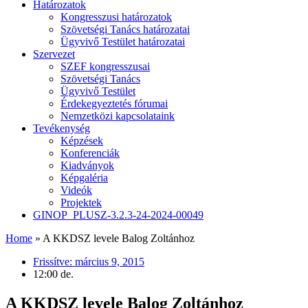
Határozatok
Kongresszusi határozatok
Szövetségi Tanács határozatai
Ügyvivő Testület határozatai
Szervezet
SZEF kongresszusai
Szövetségi Tanács
Ügyvivő Testület
Érdekegyeztetés fórumai
Nemzetközi kapcsolataink
Tevékenység
Képzések
Konferenciák
Kiadványok
Képgaléria
Videók
Projektek
GINOP_PLUSZ-3.2.3-24-2024-00049
Home
»
A KKDSZ levele Balog Zoltánhoz
Frissítve:
március 9, 2015
12:00 de.
A KKDSZ levele Balog Zoltánhoz