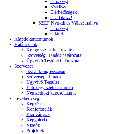
Elnökség
SZMSZ
Elérhetőségek
Csatlakozz!
SZEF Nyugdíjas Választmánya
Elnökség
Cikkek
Alapdokumentumok
Határozatok
Kongresszusi határozatok
Szövetségi Tanács határozatai
Ügyvivő Testület határozatai
Szervezet
SZEF kongresszusai
Szövetségi Tanács
Ügyvivő Testület
Érdekegyeztetés fórumai
Nemzetközi kapcsolataink
Tevékenység
Képzések
Konferenciák
Kiadványok
Képgaléria
Videók
Projektek