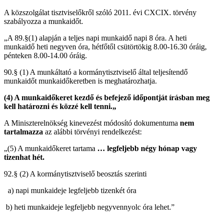
A közszolgálat tisztviselőkről szóló 2011. évi CXCIX. törvény
szabályozza a munkaidőt.
„A 89.§(1) alapján a teljes napi munkaidő napi 8 óra. A heti
munkaidő heti negyven óra, hétfőtől csütörtökig 8.00-16.30 óráig,
pénteken 8.00-14.00 óráig.
90.§ (1) A munkáltató a kormánytisztviselő által teljesítendő
munkaidőt munkaidőkeretben is meghatározhatja.
(4) A munkaidőkeret kezdő és befejező időpontját írásban meg
kell határozni és közzé kell tenni.„
A Miniszterelnökség kinevezést módosító dokumentuma
nem
tartalmazza
az alábbi törvényi rendelkezést:
„(5) A munkaidőkeret tartama
… legfeljebb négy hónap vagy
tizenhat hét.
92.§ (2) A kormánytisztviselő beosztás szerinti
a) napi munkaideje legfeljebb tizenkét óra
b) heti munkaideje legfeljebb negyvennyolc óra lehet.”