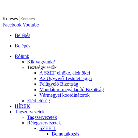
Keresés
Facebook
Youtube
Belépés
Belépés
Rólunk
Kik vagyunk?
Tisztségviselők
A SZEF elnöke, alelnökei
Az Ügyvivő Testület tagjai
Felügyelő Bizottság
Mandátum-megállapító Bizottság
Vármegyei koordinátorok
Elérhetőség
HÍREK
Tagszervezetek
Tagszervezetek
Rétegszervezetek
SZEFIT
Bemutatkozás