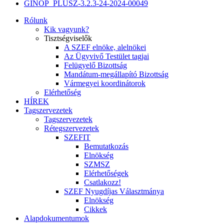
GINOP_PLUSZ-3.2.3-24-2024-00049
Rólunk
Kik vagyunk?
Tisztségviselők
A SZEF elnöke, alelnökei
Az Ügyvivő Testület tagjai
Felügyelő Bizottság
Mandátum-megállapító Bizottság
Vármegyei koordinátorok
Elérhetőség
HÍREK
Tagszervezetek
Tagszervezetek
Rétegszervezetek
SZEFIT
Bemutatkozás
Elnökség
SZMSZ
Elérhetőségek
Csatlakozz!
SZEF Nyugdíjas Választmánya
Elnökség
Cikkek
Alapdokumentumok