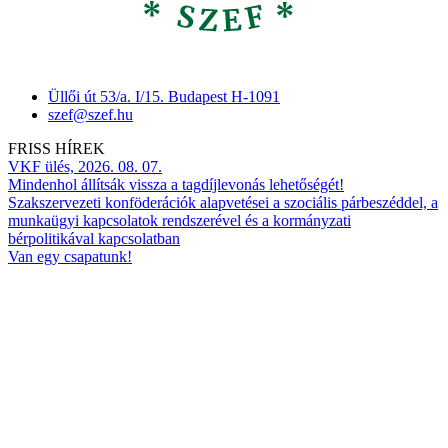
Üllői út 53/a. I/15. Budapest H-1091
szef@szef.hu
FRISS HÍREK
VKF ülés, 2026. 08. 07.
Mindenhol állítsák vissza a tagdíjlevonás lehetőségét!
Szakszervezeti konföderációk alapvetései a szociális párbeszéddel, a
munkaügyi kapcsolatok rendszerével és a kormányzati
bérpolitikával kapcsolatban
Van egy csapatunk!