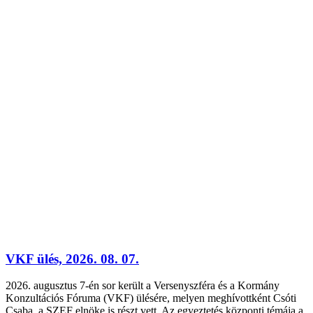
VKF ülés, 2026. 08. 07.
2026. augusztus 7-én sor került a Versenyszféra és a Kormány
Konzultációs Fóruma (VKF) ülésére, melyen meghívottként Csóti
Csaba, a SZEF elnöke is részt vett. Az egyeztetés központi témája a