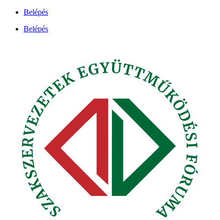
Ugrás
Belépés
a
Belépés
tartalomhoz