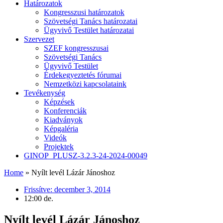
Határozatok
Kongresszusi határozatok
Szövetségi Tanács határozatai
Ügyvivő Testület határozatai
Szervezet
SZEF kongresszusai
Szövetségi Tanács
Ügyvivő Testület
Érdekegyeztetés fórumai
Nemzetközi kapcsolataink
Tevékenység
Képzések
Konferenciák
Kiadványok
Képgaléria
Videók
Projektek
GINOP_PLUSZ-3.2.3-24-2024-00049
Home
»
Nyílt levél Lázár Jánoshoz
Frissítve:
december 3, 2014
12:00 de.
Nyílt levél Lázár Jánoshoz