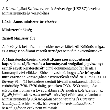
A Közszolgálati Szakszervezetek Szövetsége (KSZSZ) levele a
Miniszterelnökség vezetőjéhez
Lázár János miniszter úr részére
Miniszterelnökség
Tisztelt Miniszter Úr!
A törvények betartása mindenkire nézve kötelező! Különösen igaz
ez a magasabb állami vezetői tisztséget betöltő funkcionáriusokra.
A Miniszterelnökségen kiadott „
Kinevezés módosítással
kapcsolatos tájékoztatás a kormányzati szolgálati jogviszonyt
érintő egyéb kérdésekről
” című dokumentumot íratják alá a
kormánytisztviselőkkel. Ebben olvasható, hogy
: „Az irányadó
munkarend:
a közszolgálati tisztviselőkről szóló 2011. évi CXCIX.
törvény 91.§ (1) bekezdése szerinti hivatali munkarend: hétfőtől
csütörtökig 7:30-17:30 óráig, pénteken 7:30-15:30 óráig.” Az
egyoldalas iromány a továbbiakban a
Bejelentési kötelezettség
, az
Egyéb juttatások és azok mértéke
törvényi előírásara
,
valamint a
Miniszterelnökség
Közszolgálati Szabályzatára és Cafetéria
Szabályzatára
hivatkozik, bár ezen
Kinevezés
módosítással
összefüggésben ezek nem változtak.