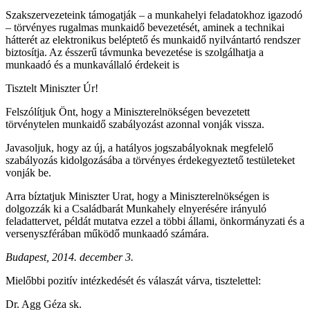
Szakszervezeteink támogatják – a munkahelyi feladatokhoz igazodó
– törvényes rugalmas munkaidő bevezetését, aminek a technikai
hátterét az elektronikus beléptető és munkaidő nyilvántartó rendszer
biztosítja. Az ésszerű távmunka bevezetése is szolgálhatja a
munkaadó és a munkavállaló érdekeit is
Tisztelt Miniszter Úr!
Felszólítjuk Önt, hogy a Miniszterelnökségen bevezetett
törvénytelen munkaidő szabályozást azonnal vonják vissza.
Javasoljuk, hogy az új, a hatályos jogszabályoknak megfelelő
szabályozás kidolgozásába a törvényes érdekegyeztető testületeket
vonják be.
Arra bíztatjuk Miniszter Urat, hogy a Miniszterelnökségen is
dolgozzák ki a Családbarát Munkahely elnyerésére irányuló
feladattervet, példát mutatva ezzel a többi állami, önkormányzati és a
versenyszférában működő munkaadó számára.
Budapest, 2014. december 3.
Mielőbbi pozitív intézkedését és válaszát várva, tisztelettel:
Dr. Agg Géza sk.