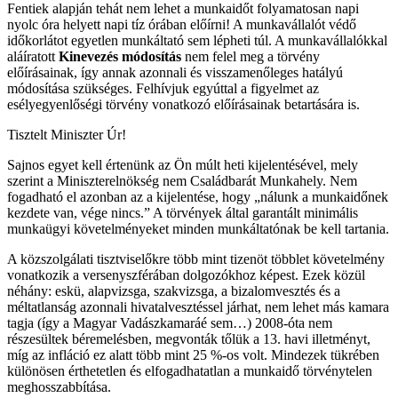
Fentiek alapján tehát nem lehet a munkaidőt folyamatosan napi
nyolc óra helyett napi tíz órában előírni! A munkavállalót védő
időkorlátot egyetlen munkáltató sem lépheti túl. A munkavállalókkal
aláíratott
Kinevezés módosítás
nem felel meg a törvény
előírásainak, így annak azonnali és visszamenőleges hatályú
módosítása szükséges. Felhívjuk egyúttal a figyelmet az
esélyegyenlőségi törvény vonatkozó előírásainak betartására is.
Tisztelt Miniszter Úr!
Sajnos egyet kell értenünk az Ön múlt heti kijelentésével, mely
szerint a Miniszterelnökség nem Családbarát Munkahely. Nem
fogadható el azonban az a kijelentése, hogy „nálunk a munkaidőnek
kezdete van, vége nincs.” A törvények által garantált minimális
munkaügyi követelményeket minden munkáltatónak be kell tartania.
A közszolgálati tisztviselőkre több mint tizenöt többlet követelmény
vonatkozik a versenyszférában dolgozókhoz képest. Ezek közül
néhány: eskü, alapvizsga, szakvizsga, a bizalomvesztés és a
méltatlanság azonnali hivatalvesztéssel járhat, nem lehet más kamara
tagja (így a Magyar Vadászkamaráé sem…) 2008-óta nem
részesültek béremelésben, megvonták tőlük a 13. havi illetményt,
míg az infláció ez alatt több mint 25 %-os volt. Mindezek tükrében
különösen érthetetlen és elfogadhatatlan a munkaidő törvénytelen
meghosszabbítása.