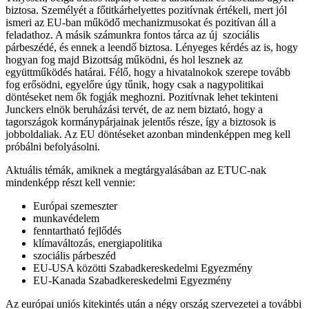
biztosa. Személyét a főtitkárhelyettes pozitívnak értékeli, mert jól
ismeri az EU-ban működő mechanizmusokat és pozitívan áll a
feladathoz. A másik számunkra fontos tárca az új szociális
párbeszédé, és ennek a leendő biztosa. Lényeges kérdés az is, hogy
hogyan fog majd Bizottság működni, és hol lesznek az
együttműködés határai. Félő, hogy a hivatalnokok szerepe tovább
fog erősödni, egyelőre úgy tűnik, hogy csak a nagypolitikai
döntéseket nem ők fogják meghozni. Pozitívnak lehet tekinteni
Junckers elnök beruházási tervét, de az nem biztató, hogy a
tagországok kormánypárjainak jelentős része, így a biztosok is
jobboldaliak. Az EU döntéseket azonban mindenképpen meg kell
próbálni befolyásolni.
Aktuális témák, amiknek a megtárgyalásában az ETUC-nak
mindenképp részt kell vennie:
Európai szemeszter
munkavédelem
fenntartható fejlődés
klímaváltozás, energiapolitika
szociális párbeszéd
EU-USA közötti Szabadkereskedelmi Egyezmény
EU-Kanada Szabadkereskedelmi Egyezmény
Az európai uniós kitekintés után a négy ország szervezetei a további