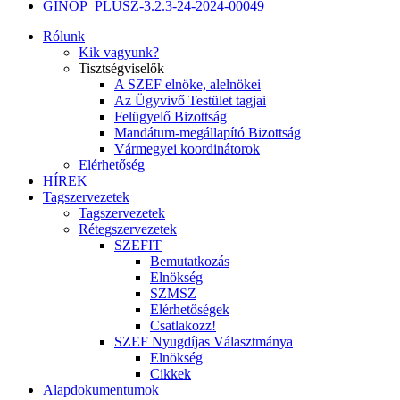
GINOP_PLUSZ-3.2.3-24-2024-00049
Rólunk
Kik vagyunk?
Tisztségviselők
A SZEF elnöke, alelnökei
Az Ügyvivő Testület tagjai
Felügyelő Bizottság
Mandátum-megállapító Bizottság
Vármegyei koordinátorok
Elérhetőség
HÍREK
Tagszervezetek
Tagszervezetek
Rétegszervezetek
SZEFIT
Bemutatkozás
Elnökség
SZMSZ
Elérhetőségek
Csatlakozz!
SZEF Nyugdíjas Választmánya
Elnökség
Cikkek
Alapdokumentumok