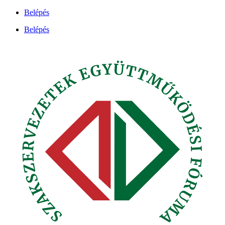
Ugrás
Belépés
a
Belépés
tartalomhoz