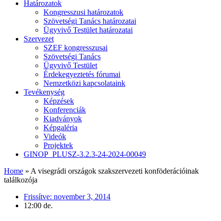
Határozatok
Kongresszusi határozatok
Szövetségi Tanács határozatai
Ügyvivő Testület határozatai
Szervezet
SZEF kongresszusai
Szövetségi Tanács
Ügyvivő Testület
Érdekegyeztetés fórumai
Nemzetközi kapcsolataink
Tevékenység
Képzések
Konferenciák
Kiadványok
Képgaléria
Videók
Projektek
GINOP_PLUSZ-3.2.3-24-2024-00049
Home
»
A visegrádi országok szakszervezeti konföderációinak
találkozója
Frissítve:
november 3, 2014
12:00 de.