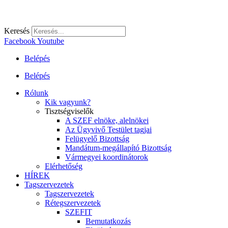
Keresés
Facebook
Youtube
Belépés
Belépés
Rólunk
Kik vagyunk?
Tisztségviselők
A SZEF elnöke, alelnökei
Az Ügyvivő Testület tagjai
Felügyelő Bizottság
Mandátum-megállapító Bizottság
Vármegyei koordinátorok
Elérhetőség
HÍREK
Tagszervezetek
Tagszervezetek
Rétegszervezetek
SZEFIT
Bemutatkozás