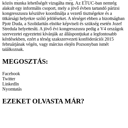
közös munka lehetőségét vizsgálta meg. Az ETUC-ban nemrég
alakult egy informális csoport, mely a jövő évben tartandó párizsi
kongresszusra készülve koordinálja a vezető tisztségekre és a
titkársági helyekre szóló jelöléseket. A térséget ebben a bizottságban
Pjotr Duda, a Szolidaritás elnöke képviseli és szükség esetén Jozef
Stredula helyettesíti. A jövő évi kongresszusra pedig a V4 országok
szervezetei egyeztetni kívánják az álláspontjukat a legfontosabb
kérdésekben, ezért a térség szakszervezeti konföderációi 2015
februárjának végén, vagy március elején Pozsonyban ismét
találkoznak.
MEGOSZTÁS:
Facebook
Twitter
LinkedIn
Nyomtatás
EZEKET OLVASTA MÁR?