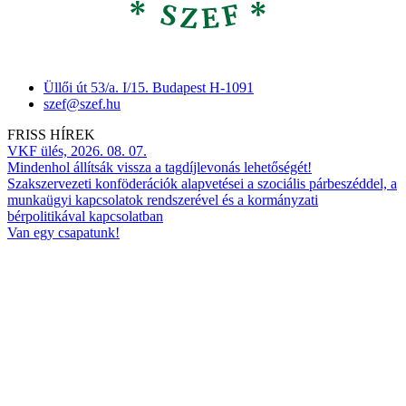
Üllői út 53/a. I/15. Budapest H-1091
szef@szef.hu
FRISS HÍREK
VKF ülés, 2026. 08. 07.
Mindenhol állítsák vissza a tagdíjlevonás lehetőségét!
Szakszervezeti konföderációk alapvetései a szociális párbeszéddel, a
munkaügyi kapcsolatok rendszerével és a kormányzati
bérpolitikával kapcsolatban
Van egy csapatunk!