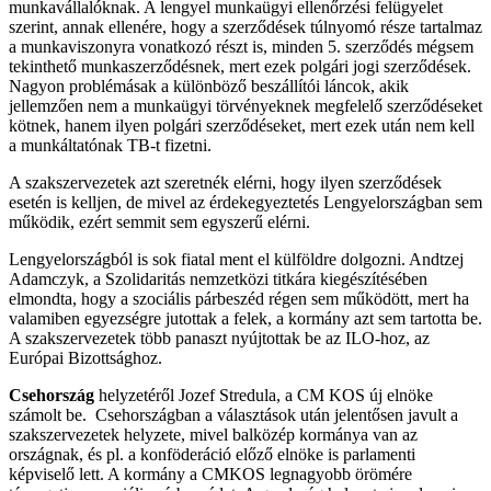
munkavállalóknak. A lengyel munkaügyi ellenőrzési felügyelet
szerint, annak ellenére, hogy a szerződések túlnyomó része tartalmaz
a munkaviszonyra vonatkozó részt is, minden 5. szerződés mégsem
tekinthető munkaszerződésnek, mert ezek polgári jogi szerződések.
Nagyon problémásak a különböző beszállítói láncok, akik
jellemzően nem a munkaügyi törvényeknek megfelelő szerződéseket
kötnek, hanem ilyen polgári szerződéseket, mert ezek után nem kell
a munkáltatónak TB-t fizetni.
A szakszervezetek azt szeretnék elérni, hogy ilyen szerződések
esetén is kelljen, de mivel az érdekegyeztetés Lengyelországban sem
működik, ezért semmit sem egyszerű elérni.
Lengyelországból is sok fiatal ment el külföldre dolgozni. Andtzej
Adamczyk, a Szolidaritás nemzetközi titkára kiegészítésében
elmondta, hogy a szociális párbeszéd régen sem működött, mert ha
valamiben egyezségre jutottak a felek, a kormány azt sem tartotta be.
A szakszervezetek több panaszt nyújtottak be az ILO-hoz, az
Európai Bizottsághoz.
Csehország
helyzetéről Jozef Stredula, a CM KOS új elnöke
számolt be. Csehországban a választások után jelentősen javult a
szakszervezetek helyzete, mivel balközép kormánya van az
országnak, és pl. a konföderáció előző elnöke is parlamenti
képviselő lett. A kormány a CMKOS legnagyobb örömére