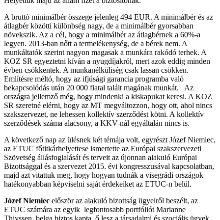
Helyettük majd az állam fizet a biztosítónak.
A bruttó minimálbér összege jelenleg 494 EUR. A minimálbér és az
átlagbér közötti különbség nagy, de a minimálbér gyorsabban
növekszik. Az a cél, hogy a minimálbér az átlagbérnek a 60%-a
legyen. 2013-ban nőtt a termelékenység, de a bérek nem. A
munkáltatók szerint nagyon magasak a munkára rakódó terhek. A
KOZ SR egyeztetni kíván a nyugdíjakról, mert azok eddig minden
évben csökkentek. A munkanélküliség csak lassan csökken.
Említésre méltó, hogy az ifjúsági garancia programba való
bekapcsolódás után 20 000 fiatal talált magának munkát. Az
országra jellemző még, hogy mindenki a kiskapukat keresi. A KOZ
SR szeretné elérni, hogy az MT megváltozzon, hogy ott, ahol nincs
szakszervezet, ne lehessen kollektív szerződést kötni. A kollektív
szerződések száma alacsony, a KKV-nál egyáltalán nincs is.
A következő nap az ülésnek két témája volt, egyrészt Józef Niemiec,
az ETUC főtitkárhelyettese ismertette az Európai szakszervezeti
Szövetség állásfoglalását és terveit az újonnan alakuló Európai
Bizottsággal és a szervezet 2015. évi kongresszusával kapcsolatban,
majd azt vitattuk meg, hogy hogyan tudnák a visegrádi országok
hatékonyabban képviselni saját érdekeiket az ETUC-n belül.
Józef Niemiec
először az alakuló bizottság ügyeiről beszélt, az
ETUC számára az egyik legfontosabb portfóliót Marianne
Thiyssen, belga biztos kapta, ő lesz a társadalmi és szociális ügyek