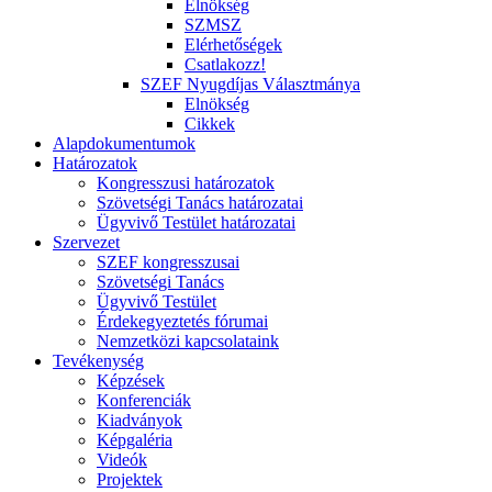
Elnökség
SZMSZ
Elérhetőségek
Csatlakozz!
SZEF Nyugdíjas Választmánya
Elnökség
Cikkek
Alapdokumentumok
Határozatok
Kongresszusi határozatok
Szövetségi Tanács határozatai
Ügyvivő Testület határozatai
Szervezet
SZEF kongresszusai
Szövetségi Tanács
Ügyvivő Testület
Érdekegyeztetés fórumai
Nemzetközi kapcsolataink
Tevékenység
Képzések
Konferenciák
Kiadványok
Képgaléria
Videók
Projektek