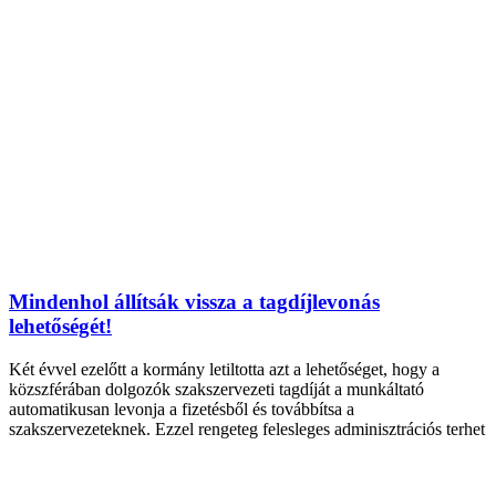
Mindenhol állítsák vissza a tagdíjlevonás
lehetőségét!
Két évvel ezelőtt a kormány letiltotta azt a lehetőséget, hogy a
közszférában dolgozók szakszervezeti tagdíját a munkáltató
automatikusan levonja a fizetésből és továbbítsa a
szakszervezeteknek. Ezzel rengeteg felesleges adminisztrációs terhet