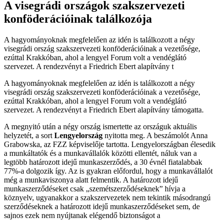
A visegrádi országok szakszervezeti
konföderációinak találkozója
A hagyományoknak megfelelően az idén is találkozott a négy
visegrádi ország szakszervezeti konföderációinak a vezetősége,
ezúttal Krakkóban, ahol a lengyel Forum volt a vendéglátó
szervezet. A rendezvényt a Friedrich Ebert alapítvány t
A hagyományoknak megfelelően az idén is találkozott a négy
visegrádi ország szakszervezeti konföderációinak a vezetősége,
ezúttal Krakkóban, ahol a lengyel Forum volt a vendéglátó
szervezet. A rendezvényt a Friedrich Ebert alapítvány támogatta.
A megnyitó után a négy ország ismertette az országuk aktuális
helyzetét, a sort
Lengyelország
nyitotta meg. A beszámolót Anna
Grabowska, az FZZ képviselője tartotta. Lengyelországban élesedik
a munkáltatók és a munkavállalók közötti ellentét, náluk van a
legtöbb határozott idejű munkaszerződés, a 30 évnél fiatalabbak
77%-a dolgozik így. Az is gyakran előfordul, hogy a munkavállalót
még a munkaviszonya alatt felmentik. A határozott idejű
munkaszerződéseket csak „szemétszerződéseknek” hívja a
köznyelv, ugyanakkor a szakszervezetek nem tekintik másodrangú
szerződéseknek a határozott idejű munkaszerződéseket sem, de
sajnos ezek nem nyújtanak elégendő biztonságot a