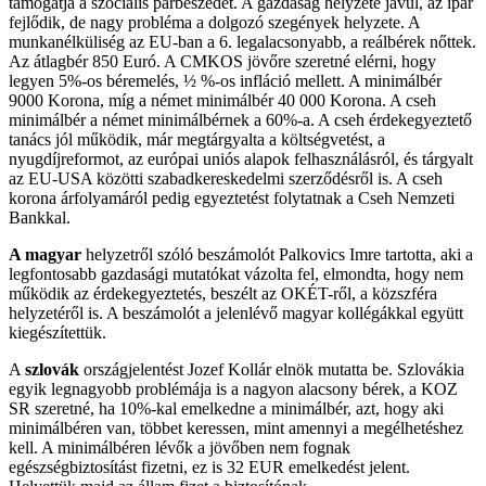
támogatja a szociális párbeszédet. A gazdaság helyzete javul, az ipar
fejlődik, de nagy probléma a dolgozó szegények helyzete. A
munkanélküliség az EU-ban a 6. legalacsonyabb, a reálbérek nőttek.
Az átlagbér 850 Euró. A CMKOS jövőre szeretné elérni, hogy
legyen 5%-os béremelés, ½ %-os infláció mellett. A minimálbér
9000 Korona, míg a német minimálbér 40 000 Korona. A cseh
minimálbér a német minimálbérnek a 60%-a. A cseh érdekegyeztető
tanács jól működik, már megtárgyalta a költségvetést, a
nyugdíjreformot, az európai uniós alapok felhasználásról, és tárgyalt
az EU-USA közötti szabadkereskedelmi szerződésről is. A cseh
korona árfolyamáról pedig egyeztetést folytatnak a Cseh Nemzeti
Bankkal.
A magyar
helyzetről szóló beszámolót Palkovics Imre tartotta, aki a
legfontosabb gazdasági mutatókat vázolta fel, elmondta, hogy nem
működik az érdekegyeztetés, beszélt az OKÉT-ről, a közszféra
helyzetéről is. A beszámolót a jelenlévő magyar kollégákkal együtt
kiegészítettük.
A
szlovák
országjelentést Jozef Kollár elnök mutatta be. Szlovákia
egyik legnagyobb problémája is a nagyon alacsony bérek, a KOZ
SR szeretné, ha 10%-kal emelkedne a minimálbér, azt, hogy aki
minimálbéren van, többet keressen, mint amennyi a megélhetéshez
kell. A minimálbéren lévők a jövőben nem fognak
egészségbiztosítást fizetni, ez is 32 EUR emelkedést jelent.