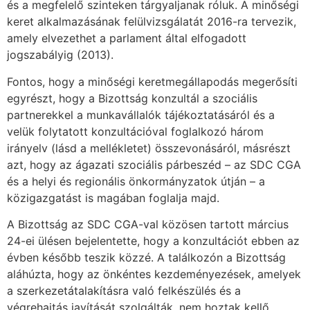
és a megfelelő szinteken tárgyaljanak róluk. A minőségi
keret alkalmazásának felülvizsgálatát 2016-ra tervezik,
amely elvezethet a parlament által elfogadott
jogszabályig (2013).
Fontos, hogy a minőségi keretmegállapodás megerősíti
egyrészt, hogy a Bizottság konzultál a szociális
partnerekkel a munkavállalók tájékoztatásáról és a
velük folytatott konzultációval foglalkozó három
irányelv (lásd a mellékletet) összevonásáról, másrészt
azt, hogy az ágazati szociális párbeszéd – az SDC CGA
és a helyi és regionális önkormányzatok útján – a
közigazgatást is magában foglalja majd.
A Bizottság az SDC CGA-val közösen tartott március
24-ei ülésen bejelentette, hogy a konzultációt ebben az
évben később teszik közzé. A találkozón a Bizottság
aláhúzta, hogy az önkéntes kezdeményezések, amelyek
a szerkezetátalakításra való felkészülés és a
végrehajtás javítását szolgálták, nem hoztak kellő