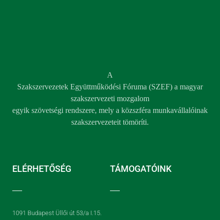
Szakszervezetek Együttműködési Fóruma (SZEF) a magyar
szakszervezeti mozgalom
egyik szövetségi rendszere, mely a közszféra munkavállalóinak
szakszervezeteit tömöríti.
ELÉRHETŐSÉG
TÁMOGATÓINK
1091 Budapest Üllői út 53/a I.15.
szef@szef.hu
© 2022 MINDEN JOG FENNTARTVA © 1995 - 2026 SZEF