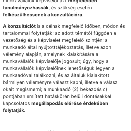
munkavállalók képviselői azt
megfelel
ő
en
tanulmányozhassák
, és szükség esetén
felkészülhessenek a konzultációra
.
A konzultációt
is a célnak megfelelő időben, módon és
tartalommal folytatják; az adott témától függően a
vezetőség és a képviselet megfelelő szintjén; a
munkaadó által nyújtotttájékoztatás, illetve azon
vélemény alapján, amelynek kialakítására a
munkavállalók képviselője jogosult; úgy, hogy a
munkavállalók képviselőinek lehetőségük legyen a
munkaadóval találkozni, és az általuk kialakított
bármilyen véleményre választ kapni, illetve e válasz
okait megismerni; a munkaadó (2) bekezdés c)
pontjában említett hatáskörén belüli döntésekkel
kapcsolatos
megállapodás elérése érdekében
folytatják.