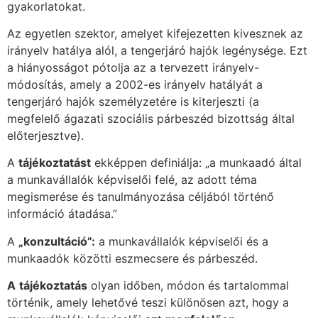
gyakorlatokat.
Az egyetlen szektor, amelyet kifejezetten kivesznek az
irányelv hatálya alól, a tengerjáró hajók legénysége. Ezt
a hiányosságot pótolja az a tervezett irányelv-
módosítás, amely a 2002-es irányelv hatályát a
tengerjáró hajók személyzetére is kiterjeszti (a
megfelelő ágazati szociális párbeszéd bizottság által
előterjesztve).
A
tájékoztatást
ekképpen definiálja: „a munkaadó által
a munkavállalók képviselői felé, az adott téma
megismerése és tanulmányozása céljából történő
információ átadása.”
A
„konzultáció”:
a munkavállalók képviselői és a
munkaadók közötti eszmecsere és párbeszéd.
A
tájékoztatás
olyan időben, módon és tartalommal
történik, amely lehetővé teszi különösen azt, hogy a