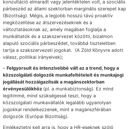
konzultáció elmaradt vagy jelentéktelen volt, a szociális
párbeszéd az állami szektorban marginális szerepet kap
(Bizottság). Mégis, a legjobb hosszú távú proaktív
megközelítése az átszervezéseknek és a
változtatásoknak az, amely magában foglalja a
munkáltatók és a szakszervezet közötti, bizalmon
alapuló szociális párbeszédet, továbbá tiszteletben
tartja a szakszervezeti jogokat. (A Zöld Könyvre adott
válasz, politikai irányelvek);
–
Felgyorsult és intenzívebbé vált az a trend, hogy a
közszolgálati dolgozók munkafeltételeit és munkajogi
jogállását hozzáigazítsák a magánszektorban
érvényesülőkhöz
(pl. a munkabiztonság). Ez mind
legitimmé, mind szükségessé teszi, hogy a
közszolgálati munkavállalók legalább ugyanolyan
jogokkal rendelkezzenek, mint a magánszférában
dolgozók (Európai Bizottság).
Emlékeztetni kell arra is, hogy a HR-eseknek szóló