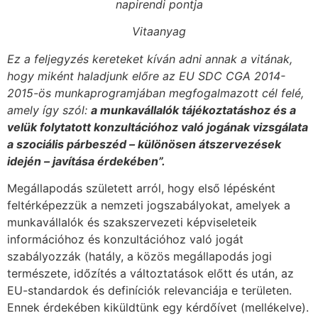
napirendi pontja
Vitaanyag
Ez a feljegyzés kereteket kíván adni annak a vitának,
hogy miként haladjunk előre az EU SDC CGA 2014-
2015-ös munkaprogramjában megfogalmazott cél felé,
amely így szól:
a munkavállalók tájékoztatáshoz és a
velük folytatott konzultációhoz való jogának vizsgálata
a szociális párbeszéd – különösen átszervezések
idején – javítása érdekében”.
Megállapodás született arról, hogy első lépésként
feltérképezzük a nemzeti jogszabályokat, amelyek a
munkavállalók és szakszervezeti képviseleteik
információhoz és konzultációhoz való jogát
szabályozzák (hatály, a közös megállapodás jogi
természete, időzítés a változtatások előtt és után, az
EU-standardok és definíciók relevanciája e területen.
Ennek érdekében kiküldtünk egy kérdőívet (mellékelve).