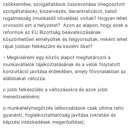
csökkentése, szolgáltatások összevonása (megosztott
szolgáltatások), kiszervezés, decentralizáció, belső
rugalmasság (munkaidő növelése) voltak? Hogyan lehet
orvosolni ezt a helyzetet? Azon az alapon, hogy ezek a
reformok az EU Bizottság beavatkozásának
köszönhetően elmélyültek és felgyorsultak, miként lehet
rájuk jobban felkészülni és kezelni őket?
– Megkísérelni egy közös alapot meghatározni a
munkavállalók tájékoztatásának és a velük folytatott
konzultáció javítása érdekében, amely fővonalakban az
alábbiakat célozza:
o jobb felkészülés a változásokra és azok jobb
menedzselésére;
o munkahelymegőrzés (elbocsátások csak ultima ratio
gyanánt), foglalkoztathatóság javítása (oktatási és
képzési intézkedések megerősítése);