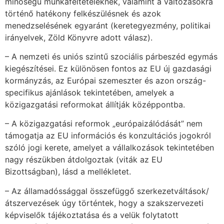
minőségű munkafeltételeknek, valamint a változásokra
történő hatékony felkészülésnek és azok
menedzselésének egyaránt (keretegyezmény, politikai
irányelvek, Zöld Könyvre adott válasz).
– A nemzeti és uniós szintű szociális párbeszéd egymás
kiegészítései. Ez különösen fontos az EU új gazdasági
kormányzás, az Európai szemeszter és azon ország-
specifikus ajánlások tekintetében, amelyek a
közigazgatási reformokat állítják középpontba.
– A közigazgatási reformok „európaizálódását” nem
támogatja az EU információs és konzultációs jogokról
szóló jogi kerete, amelyet a vállalkozások tekintetében
nagy részükben átdolgoztak (viták az EU
Bizottságban), lásd a mellékletet.
– Az államadóssággal összefüggő szerkezetváltások/
átszervezések úgy történtek, hogy a szakszervezeti
képviselők tájékoztatása és a velük folytatott