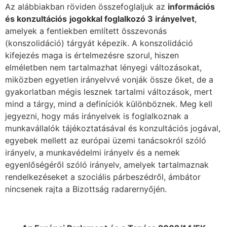
Az alábbiakban röviden összefoglaljuk az
információs
és konzultációs
jogokkal foglalkozó 3 irányelvet
,
amelyek a fentiekben említett összevonás
(konszolidáció) tárgyát képezik. A konszolidáció
kifejezés maga is értelmezésre szorul, hiszen
elméletben nem tartalmazhat lényegi változásokat,
miközben egyetlen irányelvvé vonják össze őket, de a
gyakorlatban mégis lesznek tartalmi változások, mert
mind a tárgy, mind a definíciók különböznek. Meg kell
jegyezni, hogy más irányelvek is foglalkoznak a
munkavállalók tájékoztatásával és konzultációs jogával,
egyebek mellett az európai üzemi tanácsokról szóló
irányelv, a munkavédelmi irányelv és a nemek
egyenlőségéről szóló irányelv, amelyek tartalmaznak
rendelkezéseket a szociális párbeszédről, ámbátor
nincsenek rajta a Bizottság radarernyőjén.