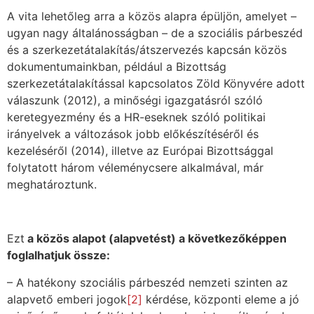
A vita lehetőleg arra a közös alapra épüljön, amelyet –
ugyan nagy általánosságban – de a szociális párbeszéd
és a szerkezetátalakítás/átszervezés kapcsán közös
dokumentumainkban, például a Bizottság
szerkezetátalakítással kapcsolatos Zöld Könyvére adott
válaszunk (2012), a minőségi igazgatásról szóló
keretegyezmény és a HR-eseknek szóló politikai
irányelvek a változások jobb előkészítéséről és
kezeléséről (2014), illetve az Európai Bizottsággal
folytatott három véleménycsere alkalmával, már
meghatároztunk.
Ezt
a közös alapot (alapvetést) a következőképpen
foglalhatjuk össze:
– A hatékony szociális párbeszéd nemzeti szinten az
alapvető emberi jogok
[2]
kérdése, központi eleme a jó