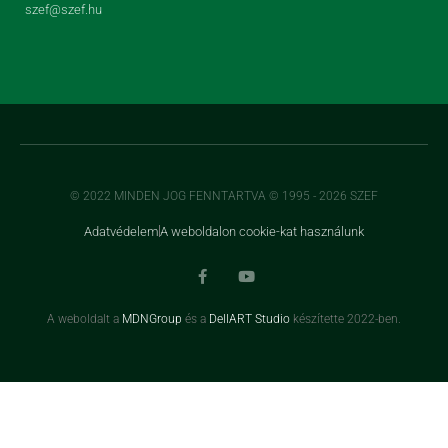
Adatvédelem
A weboldalon cookie-kat használunk
A weboldalt a
MDNGroup
és a
DellART Studio
készítette 2022-ben.