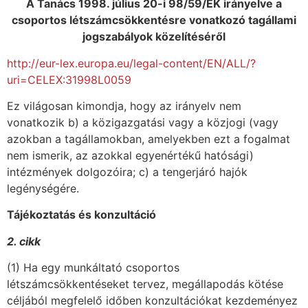
A Tanács 1998. július 20-i 98/59/EK irányelve a
csoportos létszámcsökkentésre vonatkozó tagállami
jogszabályok közelítéséről
http://eur-lex.europa.eu/legal-content/EN/ALL/?
uri=CELEX:31998L0059
Ez világosan kimondja, hogy az irányelv nem
vonatkozik b) a közigazgatási vagy a közjogi (vagy
azokban a tagállamokban, amelyekben ezt a fogalmat
nem ismerik, az azokkal egyenértékű hatósági)
intézmények dolgozóira; c) a tengerjáró hajók
legénységére.
Tájékoztatás és konzultáció
2. cikk
(1) Ha egy munkáltató csoportos
létszámcsökkentéseket tervez, megállapodás kötése
céljából megfelelő időben konzultációkat kezdeményez