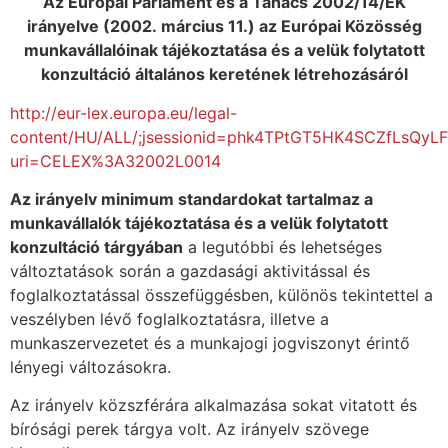
Az Európai Parlament és a Tanács 2002/14/EK
irányelve (2002. március 11.) az Európai Közösség
munkavállalóinak tájékoztatása és a velük folytatott
konzultáció általános keretének létrehozásáról
http://eur-lex.europa.eu/legal-
content/HU/ALL/;jsessionid=phk4TPtGT5HK4SCZfLsQyL
uri=CELEX%3A32002L0014
Az irányelv minimum standardokat tartalmaz a
munkavállalók tájékoztatása és
a velük folytatott
konzultáció tárgyában
a legutóbbi és lehetséges
változtatások során a gazdasági aktivitással és
foglalkoztatással összefüggésben, különös tekintettel a
veszélyben lévő foglalkoztatásra, illetve a
munkaszervezetet és a munkajogi jogviszonyt érintő
lényegi változásokra.
Az irányelv közszférára alkalmazása sokat vitatott és
bírósági perek tárgya volt. Az irányelv szövege