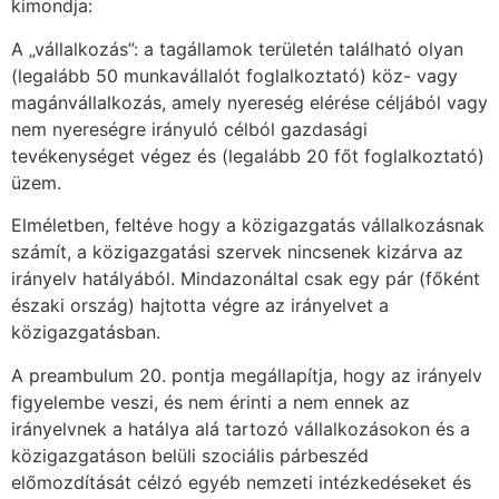
kimondja:
A „vállalkozás”: a tagállamok területén található olyan
(legalább 50 munkavállalót foglalkoztató) köz- vagy
magánvállalkozás, amely nyereség elérése céljából vagy
nem nyereségre irányuló célból gazdasági
tevékenységet végez és (legalább 20 főt foglalkoztató)
üzem.
Elméletben, feltéve hogy a közigazgatás vállalkozásnak
számít, a közigazgatási szervek nincsenek kizárva az
irányelv hatályából. Mindazonáltal csak egy pár (főként
északi ország) hajtotta végre az irányelvet a
közigazgatásban.
A preambulum 20. pontja megállapítja, hogy az irányelv
figyelembe veszi, és nem érinti a nem ennek az
irányelvnek a hatálya alá tartozó vállalkozásokon és a
közigazgatáson belüli szociális párbeszéd
előmozdítását célzó egyéb nemzeti intézkedéseket és