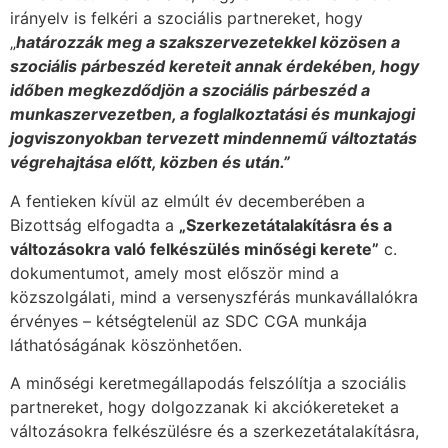
irányelv is felkéri a szociális partnereket, hogy
„
határozzák meg a szakszervezetekkel közösen a
szociális párbeszéd kereteit annak érdekében, hogy
időben megkezdődjön a szociális párbeszéd a
munkaszervezetben, a foglalkoztatási és munkajogi
jogviszonyokban tervezett mindennemű változtatás
végrehajtása előtt, közben és után.”
A fentieken kívül az elmúlt év decemberében a
Bizottság elfogadta a
„Szerkezetátalakításra és a
változásokra való felkészülés minőségi kerete”
c.
dokumentumot, amely most először mind a
közszolgálati, mind a versenyszférás munkavállalókra
érvényes – kétségtelenül az SDC CGA munkája
láthatóságának köszönhetően.
A minőségi keretmegállapodás felszólítja a szociális
partnereket, hogy dolgozzanak ki akciókereteket a
változásokra felkészülésre és a szerkezetátalakításra,