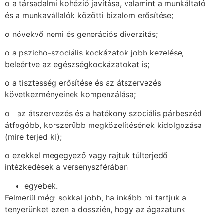
o a társadalmi kohézió javítása, valamint a munkáltató
és a munkavállalók közötti bizalom erősítése;
o növekvő nemi és generációs diverzitás;
o a pszicho-szociális kockázatok jobb kezelése,
beleértve az egészségkockázatokat is;
o a tisztesség erősítése és az átszervezés
következményeinek kompenzálása;
o az átszervezés és a hatékony szociális párbeszéd
átfogóbb, korszerűbb megközelítésének kidolgozása
(mire terjed ki);
o ezekkel megegyező vagy rajtuk túlterjedő
intézkedések a versenyszférában
egyebek.
Felmerül még: sokkal jobb, ha inkább mi tartjuk a
tenyerünket ezen a dosszién, hogy az ágazatunk