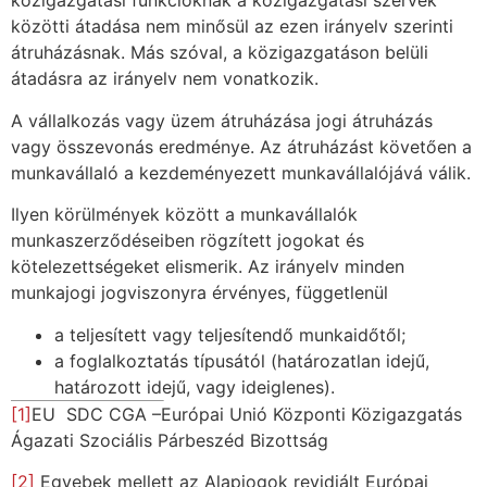
közigazgatási funkcióknak a közigazgatási szervek
közötti átadása nem minősül az ezen irányelv szerinti
átruházásnak. Más szóval, a közigazgatáson belüli
átadásra az irányelv nem vonatkozik.
A vállalkozás vagy üzem átruházása jogi átruházás
vagy összevonás eredménye. Az átruházást követően a
munkavállaló a kezdeményezett munkavállalójává válik.
Ilyen körülmények között a munkavállalók
munkaszerződéseiben rögzített jogokat és
kötelezettségeket elismerik. Az irányelv minden
munkajogi jogviszonyra érvényes, függetlenül
a teljesített vagy teljesítendő munkaidőtől;
a foglalkoztatás típusától (határozatlan idejű,
határozott idejű, vagy ideiglenes).
[1]
EU SDC CGA –Európai Unió Központi Közigazgatás
Ágazati Szociális Párbeszéd Bizottság
[2]
Egyebek mellett az Alapjogok revidiált Európai