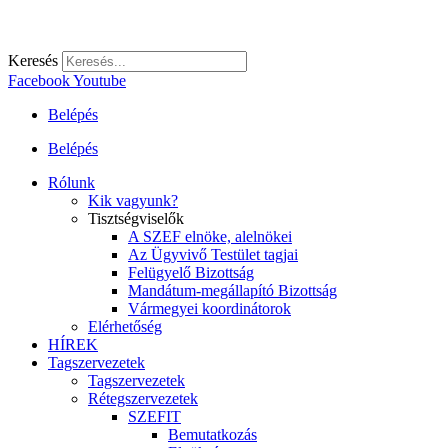
Keresés
Facebook
Youtube
Belépés
Belépés
Rólunk
Kik vagyunk?
Tisztségviselők
A SZEF elnöke, alelnökei
Az Ügyvivő Testület tagjai
Felügyelő Bizottság
Mandátum-megállapító Bizottság
Vármegyei koordinátorok
Elérhetőség
HÍREK
Tagszervezetek
Tagszervezetek
Rétegszervezetek
SZEFIT
Bemutatkozás