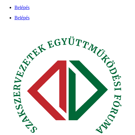
Ugrás
Belépés
a
Belépés
tartalomhoz