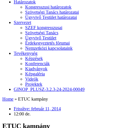
Határozatok
Kongresszusi határozatok
Szövetségi Tanács határozatai
Ügyvivő Testület határozatai
Szervezet
SZEF kongresszusai
Szövetségi Tanács
Ügyvivő Testület
Érdekegyeztetés fórumai
Nemzetközi kapcsolataink
Tevékenység
Képzések
Konferenciák
Kiadványok
Képgaléria
Videók
Projektek
GINOP_PLUSZ-3.2.3-24-2024-00049
Home
»
ETUC kampány
Frissítve:
február 11, 2014
12:00 de.
ETUC kampány