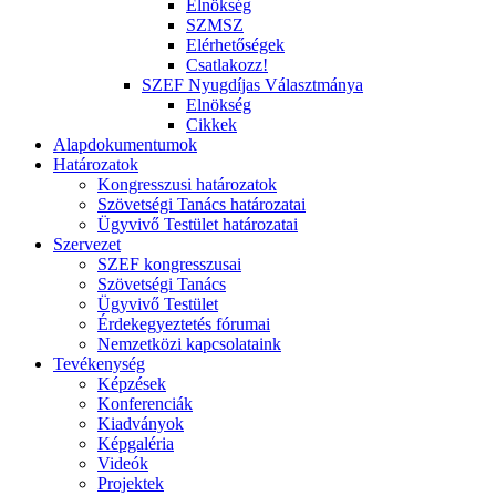
Elnökség
SZMSZ
Elérhetőségek
Csatlakozz!
SZEF Nyugdíjas Választmánya
Elnökség
Cikkek
Alapdokumentumok
Határozatok
Kongresszusi határozatok
Szövetségi Tanács határozatai
Ügyvivő Testület határozatai
Szervezet
SZEF kongresszusai
Szövetségi Tanács
Ügyvivő Testület
Érdekegyeztetés fórumai
Nemzetközi kapcsolataink
Tevékenység
Képzések
Konferenciák
Kiadványok
Képgaléria
Videók
Projektek