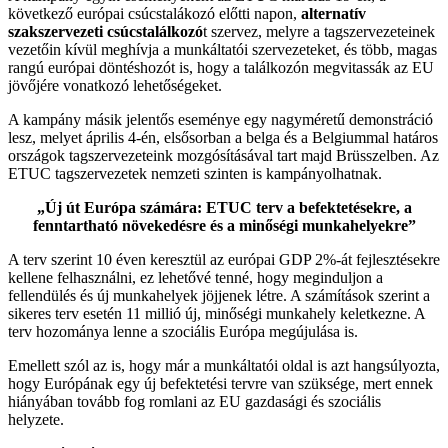
következő európai csúcstalákozó előtti napon,
alternatív
szakszervezeti csúcstalálkozó
t szervez, melyre a tagszervezeteinek
vezetőin kívül meghívja a munkáltatói szervezeteket, és több, magas
rangú európai döntéshozót is, hogy a találkozón megvitassák az EU
jövőjére vonatkozó lehetőségeket.
A kampány másik jelentős eseménye egy nagyméretű demonstráció
lesz, melyet április 4-én, elsősorban a belga és a Belgiummal határos
országok tagszervezeteink mozgósításával tart majd Brüsszelben. Az
ETUC tagszervezetek nemzeti szinten is kampányolhatnak.
„Új út Európa számára: ETUC terv a befektetésekre, a
fenntartható növekedésre és a minőségi munkahelyekre”
A terv szerint 10 éven keresztül az európai GDP 2%-át fejlesztésekre
kellene felhasználni, ez lehetővé tenné, hogy meginduljon a
fellendülés és új munkahelyek jöjjenek létre. A számítások szerint a
sikeres terv esetén 11 millió új, minőségi munkahely keletkezne. A
terv hozománya lenne a szociális Európa megújulása is.
Emellett szól az is, hogy már a munkáltatói oldal is azt hangsúlyozta,
hogy Európának egy új befektetési tervre van szüksége, mert ennek
hiányában tovább fog romlani az EU gazdasági és szociális
helyzete.