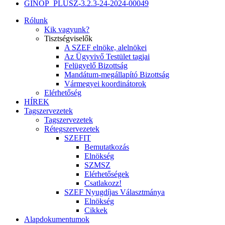
GINOP_PLUSZ-3.2.3-24-2024-00049
Rólunk
Kik vagyunk?
Tisztségviselők
A SZEF elnöke, alelnökei
Az Ügyvivő Testület tagjai
Felügyelő Bizottság
Mandátum-megállapító Bizottság
Vármegyei koordinátorok
Elérhetőség
HÍREK
Tagszervezetek
Tagszervezetek
Rétegszervezetek
SZEFIT
Bemutatkozás
Elnökség
SZMSZ
Elérhetőségek
Csatlakozz!
SZEF Nyugdíjas Választmánya
Elnökség
Cikkek
Alapdokumentumok