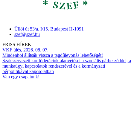
Üllői út 53/a. I/15. Budapest H-1091
szef@szef.hu
FRISS HÍREK
VKF ülés, 2026. 08. 07.
Mindenhol állítsák vissza a tagdíjlevonás lehetőségét!
Szakszervezeti konföderációk alapvetései a szociális párbeszéddel, a
munkaügyi kapcsolatok rendszerével és a kormányzati
bérpolitikával kapcsolatban
Van egy csapatunk!