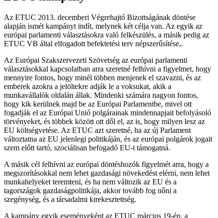
Az ETUC 2013. decemberi Végrehajtó Bizottságának döntése
alapján ismét kampányt indít, melynek két célja van. Az egyik az
európai parlamenti választásokra való felkészülés, a másik pedig az
ETUC VB által elfogadott befektetési terv népszerűsítése,.
Az Európai Szakszervezeti Szövetség az európai parlamenti
választásokkal kapcsolatban arra szeretné felhívni a figyelmet, hogy
mennyire fontos, hogy minél többen menjenek el szavazni, és az
emberek azokra a jelöltekre adják le a voksukat, akik a
munkavállalók oldalán állak. Mindenki számára nagyon fontos,
hogy kik kerülnek majd be az Európai Parlamentbe, mivel ott
fogadják el az Európai Unió polgárainak mindennapjait befolyásoló
törvényeket, és többek között ott dől el, az is, hogy milyen lesz az
EU költségvetése. Az ETUC azt szeretné, ha az új Parlament
változtatna az EU jelenlegi politikáján, és az európai polgárok jogait
szem előtt tartó, szociálisan befogadó EU-t támogatná.
A másik cél felhívni az európai döntéshozók figyelmét arra, hogy a
megszorításokkal nem lehet gazdasági növekedést elérni, nem lehet
munkahelyeket teremteni, és ha nem változik az EU és a
tagországok gazdaságpolitikája, akkor tovább fog nőni a
szegénység, és a társadalmi kirekesztettség.
A kampány egyik eseményeként az ETUC március 19-én, a