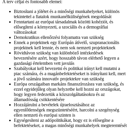
A terv céljai és fontosabb elemei:
Biztosítani a jólétet és a minőségi munkahelyeket, különös
tekintettel a fiatalok munkanélküliségének megoldását
Fenntartani az európai társadalmak közötti kohéziót, és
elősegíteni a környezeti, a szociális és a demográfiai
változásokat
Demokratikus ellenőrzési folyamatra van szükség
Ennek a projektnek egy Európán átívelő, szupranacionális
projektnek kell lennie, és nem sok nemzeti projekteknek
Rövidtávon szükség van különböző intézkedések
bevezetésére azért, hogy hosszabb távon elérhető legyen a
gazdasági értelemben vett javulás
Szabályokat kell bevezetni és politikai irányt kell mutatni a
piac számára, és a magánbefektetéseket is irányítani kell, mert
a jövő számára innovatív projektekre van szükség
Európa országaiban markáns finanszírozásra van szükség, és
ezzel egyidejűleg olyan helyzetbe kell hozni az országokat,
hogy legyen fedezetük a közszolgáltatásokra és az
államadósság csökkentésére
Hozzájárulni a bevételek újraelosztásához az
egyenlőtlenségek megszüntetéséért, harcolni a szegénység
ellen nemzeti és európai szinten is
Egységesíteni az adópolitikákat, hogy ez is elősegítse a
befektetéseket, a magas minőségi munkahelyek megteremtését