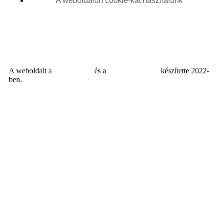
A weboldalon cookie-kat használunk
A weboldalt a
MDNGroup
és a
DellART Studio
készítette 2022-
ben.