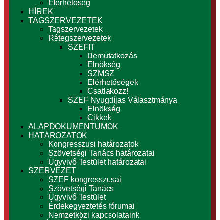
Elérhetőség
HÍREK
TAGSZERVEZETEK
Tagszervezetek
Rétegszervezetek
SZEFIT
Bemutatkozás
Elnökség
SZMSZ
Elérhetőségek
Csatlakozz!
SZEF Nyugdíjas Választmánya
Elnökség
Cikkek
ALAPDOKUMENTUMOK
HATÁROZATOK
Kongresszusi határozatok
Szövetségi Tanács határozatai
Ügyvivő Testület határozatai
SZERVEZET
SZEF kongresszusai
Szövetségi Tanács
Ügyvivő Testület
Érdekegyeztetés fórumai
Nemzetközi kapcsolataink