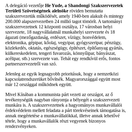
A delegáció vezetője
He Yude, a Shandongi Szakszervezetek
Területi Szövetségének alelnöke
röviden bemutatta
szakszervezetük működését, amely 1940-ben alakult és mintegy
200.000 alapszervezetben 24 millió tagot tömörít. A tartományi
szakszervezetnek 12 központi osztálya, 17 városban helyi
szervezete, 18 nagyvállalatnál munkahelyi szervezete és 18
ágazati (mezőgazdaság, erdészet, vízügy, honvédelem,
elektronika, gépipar, kőolaj, vegyipar, gyógyszeripar, pénzügy,
közlekedés, oktatás, egészségügy, építészet, építőanyag gyártás,
külkereskedelem, tengeri fuvarozás, könnyűipar, bányászat,
acélipar, stb.) szervezete van. Tehát egy rendkívül erős, fontos
partnerszervezetről van szó.
Jelenleg az egyik legnagyobb prioritásuk, hogy a nemzetközi
kapcsolatrendszerüket bővítsék. Magyarországgal együtt most
már 12 országgal működnek együtt.
Mivel Kínában a kommunista párt vezeti az országot, az ő
tevékenységük nagyban rányomja a bélyegét a szakszervezeti
munkára is. A szakszervezetnek a hagyományos munkavállalói
érdekvédelem mellett feladata a párt törekvéseinek támogatása is,
annak megértetése a munkavállalókkal, illetve annak lehetővé
tétele, hogy a munkavállalók részt vegyenek bizonyos
rendezvényeken.