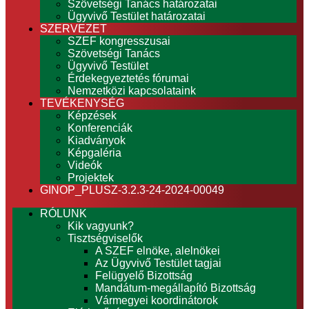
Szövetségi Tanács határozatai
Ügyvivő Testület határozatai
SZERVEZET
SZEF kongresszusai
Szövetségi Tanács
Ügyvivő Testület
Érdekegyeztetés fórumai
Nemzetközi kapcsolataink
TEVÉKENYSÉG
Képzések
Konferenciák
Kiadványok
Képgaléria
Videók
Projektek
GINOP_PLUSZ-3.2.3-24-2024-00049
RÓLUNK
Kik vagyunk?
Tisztségviselők
A SZEF elnöke, alelnökei
Az Ügyvivő Testület tagjai
Felügyelő Bizottság
Mandátum-megállapító Bizottság
Vármegyei koordinátorok