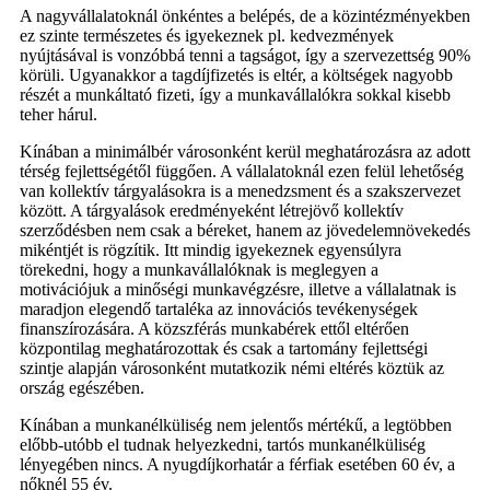
A nagyvállalatoknál önkéntes a belépés, de a közintézményekben
ez szinte természetes és igyekeznek pl. kedvezmények
nyújtásával is vonzóbbá tenni a tagságot, így a szervezettség 90%
körüli. Ugyanakkor a tagdíjfizetés is eltér, a költségek nagyobb
részét a munkáltató fizeti, így a munkavállalókra sokkal kisebb
teher hárul.
Kínában a minimálbér városonként kerül meghatározásra az adott
térség fejlettségétől függően. A vállalatoknál ezen felül lehetőség
van kollektív tárgyalásokra is a menedzsment és a szakszervezet
között. A tárgyalások eredményeként létrejövő kollektív
szerződésben nem csak a béreket, hanem az jövedelemnövekedés
mikéntjét is rögzítik. Itt mindig igyekeznek egyensúlyra
törekedni, hogy a munkavállalóknak is meglegyen a
motivációjuk a minőségi munkavégzésre, illetve a vállalatnak is
maradjon elegendő tartaléka az innovációs tevékenységek
finanszírozására. A közszférás munkabérek ettől eltérően
központilag meghatározottak és csak a tartomány fejlettségi
szintje alapján városonként mutatkozik némi eltérés köztük az
ország egészében.
Kínában a munkanélküliség nem jelentős mértékű, a legtöbben
előbb-utóbb el tudnak helyezkedni, tartós munkanélküliség
lényegében nincs. A nyugdíjkorhatár a férfiak esetében 60 év, a
nőknél 55 év.