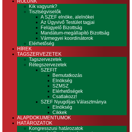
RÓLUNK
Kik vagyunk?
Tisztségviselők
A SZEF elnöke, alelnökei
Az Ügyvivő Testület tagjai
Felügyelő Bizottság
Mandátum-megállapító Bizottság
Vármegyei koordinátorok
Elérhetőség
HÍREK
TAGSZERVEZETEK
Tagszervezetek
Rétegszervezetek
SZEFIT
Bemutatkozás
Elnökség
SZMSZ
Elérhetőségek
Csatlakozz!
SZEF Nyugdíjas Választmánya
Elnökség
Cikkek
ALAPDOKUMENTUMOK
HATÁROZATOK
Kongresszusi határozatok