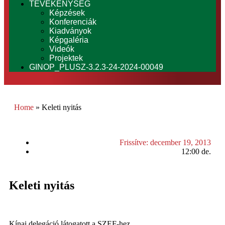
TEVÉKENYSÉG
Képzések
Konferenciák
Kiadványok
Képgaléria
Videók
Projektek
GINOP_PLUSZ-3.2.3-24-2024-00049
Home
»
Keleti nyitás
Frissítve:
december 19, 2013
12:00 de.
Keleti nyitás
Kínai delegáció látogatott a SZEF-hez