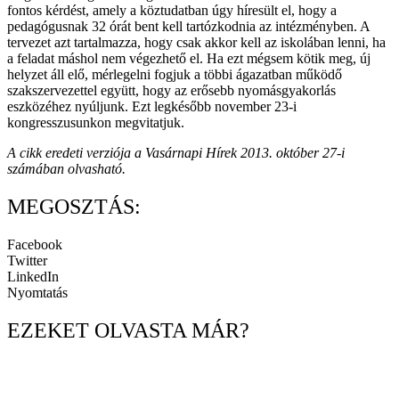
fontos kérdést, amely a köztudatban úgy híresült el, hogy a
pedagógusnak 32 órát bent kell tartózkodnia az intézményben. A
tervezet azt tartalmazza, hogy csak akkor kell az iskolában lenni, ha
a feladat máshol nem végezhető el. Ha ezt mégsem kötik meg, új
helyzet áll elő, mérlegelni fogjuk a többi ágazatban működő
szakszervezettel együtt, hogy az erősebb nyomásgyakorlás
eszközéhez nyúljunk. Ezt legkésőbb november 23-i
kongresszusunkon megvitatjuk.
A cikk eredeti verziója a Vasárnapi Hírek 2013. október 27-i
számában olvasható.
MEGOSZTÁS:
Facebook
Twitter
LinkedIn
Nyomtatás
EZEKET OLVASTA MÁR?