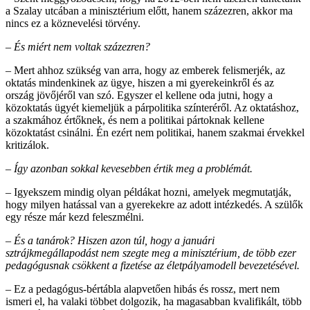
a Szalay utcában a minisztérium előtt, hanem százezren, akkor ma
nincs ez a köznevelési törvény.
– És miért nem voltak százezren?
– Mert ahhoz szükség van arra, hogy az emberek felismerjék, az
oktatás mindenkinek az ügye, hiszen a mi gyerekeinkről és az
ország jövőjéről van szó. Egyszer el kellene oda jutni, hogy a
közoktatás ügyét kiemeljük a párpolitika színteréről. Az oktatáshoz,
a szakmához értőknek, és nem a politikai pártoknak kellene
közoktatást csinálni. Én ezért nem politikai, hanem szakmai érvekkel
kritizálok.
– Így azonban sokkal kevesebben értik meg a problémát.
– Igyekszem mindig olyan példákat hozni, amelyek megmutatják,
hogy milyen hatással van a gyerekekre az adott intézkedés. A szülők
egy része már kezd feleszmélni.
– És a tanárok? Hiszen azon túl, hogy a januári
sztrájkmegállapodást nem szegte meg a minisztérium, de több ezer
pedagógusnak csökkent a fizetése az életpályamodell bevezetésével.
– Ez a pedagógus-bértábla alapvetően hibás és rossz, mert nem
ismeri el, ha valaki többet dolgozik, ha magasabban kvalifikált, több