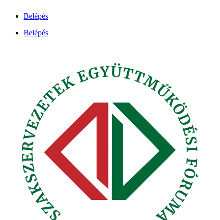
Ugrás
Belépés
a
tartalomhoz
Belépés