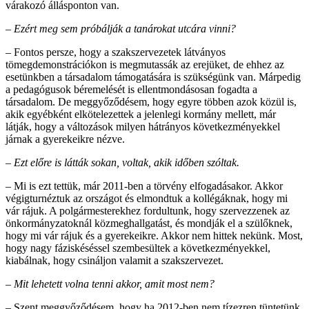
várakozó állásponton van.
– Ezért meg sem próbálják a tanárokat utcára vinni?
– Fontos persze, hogy a szakszervezetek látványos
tömegdemonstrációkon is megmutassák az erejüket, de ehhez az
esetünkben a társadalom támogatására is szükségünk van. Márpedig
a pedagógusok béremelését is ellentmondásosan fogadta a
társadalom. De meggyőződésem, hogy egyre többen azok közül is,
akik egyébként elkötelezettek a jelenlegi kormány mellett, már
látják, hogy a változások milyen hátrányos következményekkel
járnak a gyerekeikre nézve.
– Ezt előre is látták sokan, voltak, akik időben szóltak.
– Mi is ezt tettük, már 2011-ben a törvény elfogadásakor. Akkor
végigturnéztuk az országot és elmondtuk a kollégáknak, hogy mi
vár rájuk. A polgármesterekhez fordultunk, hogy szervezzenek az
önkormányzatoknál közmeghallgatást, és mondják el a szülőknek,
hogy mi vár rájuk és a gyerekeikre. Akkor nem hittek nekünk. Most,
hogy nagy fáziskéséssel szembesültek a következményekkel,
kiabálnak, hogy csináljon valamit a szakszervezet.
– Mit lehetett volna tenni akkor, amit most nem?
– Szent meggyőződésem, hogy ha 2012-ben nem tízezren tüntetünk