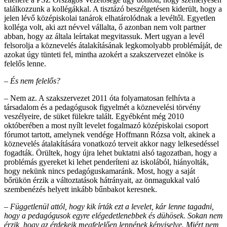
találkozzunk a kollégákkal. A tisztázó beszélgetésen kiderült, hogy a
jelen lévő középiskolai tanárok elhatárolódnak a levéltől. Egyetlen
kolléga volt, aki azt névvel vállalta, ő azonban nem volt partner
abban, hogy az általa leírtakat megvitassuk. Mert ugyan a levél
felsorolja a köznevelés átalakításának legkomolyabb problémáját, de
azokat úgy tünteti fel, mintha azokért a szakszervezet elnöke is
felelős lenne.
– És nem felelős?
– Nem az. A szakszervezet 2011 óta folyamatosan felhívta a
társadalom és a pedagógusok figyelmét a köznevelési törvény
veszélyeire, de süket fülekre talált. Egyébként még 2010
októberében a most nyílt levelet fogalmazó középiskolai csoport
fórumot tartott, amelynek vendége Hoffmann Rózsa volt, akinek a
köznevelés átalakítására vonatkozó terveit akkor nagy lelkesedéssel
fogadták. Örültek, hogy újra lehet buktatni alsó tagozatban, hogy a
problémás gyereket ki lehet penderíteni az iskolából, hiányolták,
hogy nekünk nincs pedagóguskamaránk. Most, hogy a saját
bőrükön érzik a változtatások hátrányait, az önmagukkal való
szembenézés helyett inkább bűnbakot keresnek.
– Függetlenül attól, hogy kik írták ezt a levelet, kár lenne tagadni,
hogy a pedagógusok egyre elégedetlenebbek és dühösek. Sokan nem
érzik, hogy az érdekeik megfelelően lennének képviselve. Miért nem