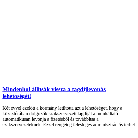
Mindenhol állítsák vissza a tagdíjlevonás
lehetőségét!
Két évvel ezelőtt a kormány letiltotta azt a lehetőséget, hogy a
közszférában dolgozók szakszervezeti tagdíját a munkáltató
automatikusan levonja a fizetésből és továbbítsa a
szakszervezeteknek. Ezzel rengeteg felesleges adminisztrációs terhet