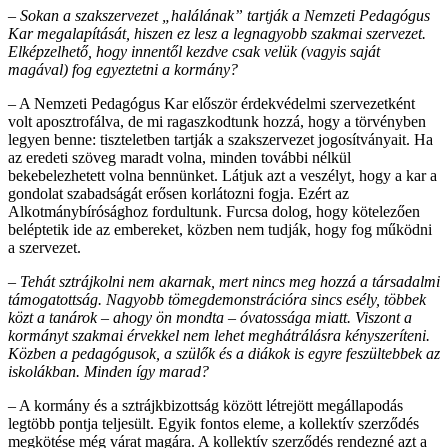
– Sokan a szakszervezet „halálának” tartják a Nemzeti Pedagógus
Kar megalapítását, hiszen ez lesz a legnagyobb szakmai szervezet.
Elképzelhető, hogy innentől kezdve csak velük (vagyis saját
magával) fog egyeztetni a kormány?
– A Nemzeti Pedagógus Kar először érdekvédelmi szervezetként
volt aposztrofálva, de mi ragaszkodtunk hozzá, hogy a törvényben
legyen benne: tiszteletben tartják a szakszervezet jogosítványait. Ha
az eredeti szöveg maradt volna, minden további nélkül
bekebelezhetett volna bennünket. Látjuk azt a veszélyt, hogy a kar a
gondolat szabadságát erősen korlátozni fogja. Ezért az
Alkotmánybírósághoz fordultunk. Furcsa dolog, hogy kötelezően
beléptetik ide az embereket, közben nem tudják, hogy fog működni
a szervezet.
– Tehát sztrájkolni nem akarnak, mert nincs meg hozzá a társadalmi
támogatottság. Nagyobb tömegdemonstrációra sincs esély, többek
közt a tanárok – ahogy ön mondta – óvatossága miatt. Viszont a
kormányt szakmai érvekkel nem lehet meghátrálásra kényszeríteni.
Közben a pedagógusok, a szülők és a diákok is egyre feszültebbek az
iskolákban. Minden így marad?
– A kormány és a sztrájkbizottság között létrejött megállapodás
legtöbb pontja teljesült. Egyik fontos eleme, a kollektív szerződés
megkötése még várat magára. A kollektív szerződés rendezné azt a