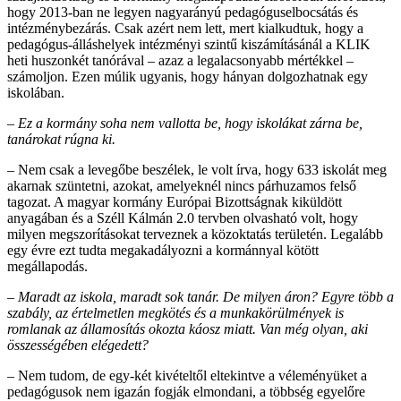
hogy 2013-ban ne legyen nagyarányú pedagóguselbocsátás és
intézménybezárás. Csak azért nem lett, mert kialkudtuk, hogy a
pedagógus-álláshelyek intézményi szintű kiszámításánál a KLIK
heti huszonkét tanórával – azaz a legalacsonyabb mértékkel –
számoljon. Ezen múlik ugyanis, hogy hányan dolgozhatnak egy
iskolában.
– Ez a kormány soha nem vallotta be, hogy iskolákat zárna be,
tanárokat rúgna ki.
– Nem csak a levegőbe beszélek, le volt írva, hogy 633 iskolát meg
akarnak szüntetni, azokat, amelyeknél nincs párhuzamos felső
tagozat. A magyar kormány Európai Bizottságnak kiküldött
anyagában és a Széll Kálmán 2.0 tervben olvasható volt, hogy
milyen megszorításokat terveznek a közoktatás területén. Legalább
egy évre ezt tudta megakadályozni a kormánnyal kötött
megállapodás.
– Maradt az iskola, maradt sok tanár. De milyen áron? Egyre több a
szabály, az értelmetlen megkötés és a munkakörülmények is
romlanak az államosítás okozta káosz miatt. Van még olyan, aki
összességében elégedett?
– Nem tudom, de egy-két kivételtől eltekintve a véleményüket a
pedagógusok nem igazán fogják elmondani, a többség egyelőre