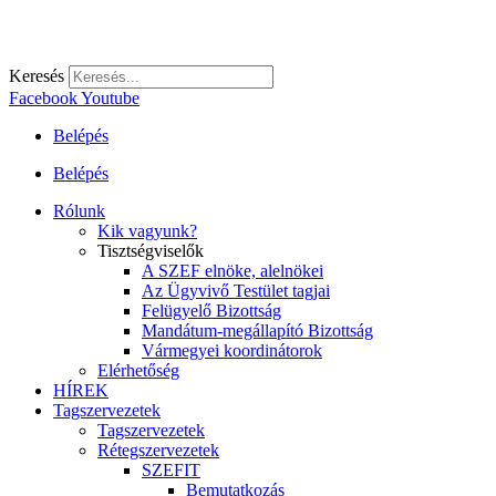
Keresés
Facebook
Youtube
Belépés
Belépés
Rólunk
Kik vagyunk?
Tisztségviselők
A SZEF elnöke, alelnökei
Az Ügyvivő Testület tagjai
Felügyelő Bizottság
Mandátum-megállapító Bizottság
Vármegyei koordinátorok
Elérhetőség
HÍREK
Tagszervezetek
Tagszervezetek
Rétegszervezetek
SZEFIT
Bemutatkozás