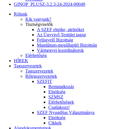
GINOP_PLUSZ-3.2.3-24-2024-00049
Rólunk
Kik vagyunk?
Tisztségviselők
A SZEF elnöke, alelnökei
Az Ügyvivő Testület tagjai
Felügyelő Bizottság
Mandátum-megállapító Bizottság
Vármegyei koordinátorok
Elérhetőség
HÍREK
Tagszervezetek
Tagszervezetek
Rétegszervezetek
SZEFIT
Bemutatkozás
Elnökség
SZMSZ
Elérhetőségek
Csatlakozz!
SZEF Nyugdíjas Választmánya
Elnökség
Cikkek
Alapdokumentumok