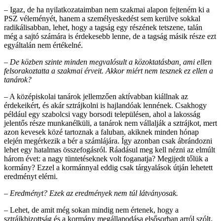
– Igaz, de ha nyilatkozataimban nem szakmai alapon fejteném ki a
PSZ véleményét, hanem a személyeskedést sem kerülve sokkal
radikálisabban, lehet, hogy a tagság egy részének tetszene, talán
még a sajtó számára is érdekesebb lenne, de a tagság másik része ezt
egyáltalán nem értékelné.
– De közben szinte minden megvalósult a közoktatásban, ami ellen
felsorakoztatta a szakmai érveit. Akkor miért nem tesznek ez ellen a
tanárok?
– A középiskolai tanárok jellemzően aktívabban kiállnak az
érdekeikért, és akár sztrájkolni is hajlandóak lennének. Csakhogy
például egy szabolcsi vagy borsodi településen, ahol a lakosság
jelentős része munkanélküli, a tanárok nem vállalják a sztrájkot, mert
azon kevesek közé tartoznak a faluban, akiknek minden hónap
elején megérkezik a bér a számlájára. Így azonban csak ábrándozni
lehet egy hatalmas összefogásról. Ráadásul meg kell nézni az elmúlt
három évet: a nagy tüntetéseknek volt foganatja? Megijedt tőlük a
kormány? Ezzel a kormánnyal eddig csak tárgyalások útján lehetett
eredményt elérni.
– Eredményt? Ezek az eredmények nem túl látványosak.
– Lehet, de amit még sokan mindig nem értenek, hogy a
sztrájkbizottság és a kormány megállapodása elsősorban arról szólt,