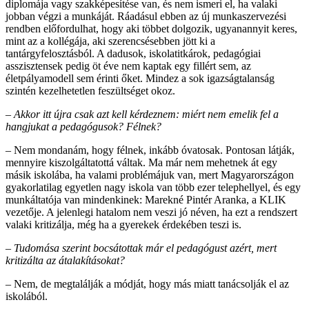
diplomája vagy szakképesítése van, és nem ismeri el, ha valaki
jobban végzi a munkáját. Ráadásul ebben az új munkaszervezési
rendben előfordulhat, hogy aki többet dolgozik, ugyanannyit keres,
mint az a kollégája, aki szerencsésebben jött ki a
tantárgyfelosztásból. A dadusok, iskolatitkárok, pedagógiai
asszisztensek pedig öt éve nem kaptak egy fillért sem, az
életpályamodell sem érinti őket. Mindez a sok igazságtalanság
szintén kezelhetetlen feszültséget okoz.
– Akkor itt újra csak azt kell kérdeznem: miért nem emelik fel a
hangjukat a pedagógusok? Félnek?
– Nem mondanám, hogy félnek, inkább óvatosak. Pontosan látják,
mennyire kiszolgáltatottá váltak. Ma már nem mehetnek át egy
másik iskolába, ha valami problémájuk van, mert Magyarországon
gyakorlatilag egyetlen nagy iskola van több ezer telephellyel, és egy
munkáltatója van mindenkinek: Marekné Pintér Aranka, a KLIK
vezetője. A jelenlegi hatalom nem veszi jó néven, ha ezt a rendszert
valaki kritizálja, még ha a gyerekek érdekében teszi is.
– Tudomása szerint bocsátottak már el pedagógust azért, mert
kritizálta az átalakításokat?
– Nem, de megtalálják a módját, hogy más miatt tanácsolják el az
iskolából.