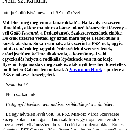
Nem szakadunk
Interjú Galló Istvánnéval, a PSZ elnökével
Mit lehet még megtenni a tanárokkal? – Ha tavaly százezren
tüntetünk, akkor ma nincs a káoszt okozó köznevelési törvény –
véli
Galló Istvánné
, a Pedagógusok Szakszervezetének elnöke.
De csak tízezren voltak, így aztán mára teljes a felfordulás a
közoktatásban. Sokan vannak, akik szerint a PSZ-nek, úgyis,
mint a tanárok legnagyobb érdekvédelmi szervezetének,
erőteljesebben kellene tiltakoznia, a kormánnyal való
egyezkedés helyett a radikális lépéseknek van itt az ideje.
Ilyesmit fogalmaztak meg azok is, akik nyílt levélben követelték
múlt héten Gallóné lemondását. A
Vasárnapi Hírek
riportere a
PSZ elnökével beszélgetett.
– Szakadnak?
– Nem szakadunk.
– Pedig nyílt levélben lemondásra szólították fel a múlt héten.
– Ez egy névtelen levél volt, „A PSZ Miskolc Város Szervezete
középiskolai tanár tagjai” aláírással. Írói vagy írója nem kerestek
meg a levél nyilvánosságra hozatala előtt a problémájukkal. Ennek
ellenére a PSZ Országos Vezetősége úgy döntött, hogy személyesen