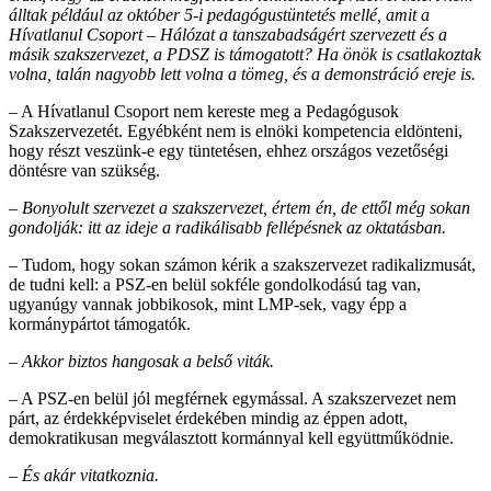
álltak például az október 5-i pedagógustüntetés mellé, amit a
Hívatlanul Csoport – Hálózat a tanszabadságért szervezett és a
másik szakszervezet, a PDSZ is támogatott? Ha önök is csatlakoztak
volna, talán nagyobb lett volna a tömeg, és a demonstráció ereje is.
– A Hívatlanul Csoport nem kereste meg a Pedagógusok
Szakszervezetét. Egyébként nem is elnöki kompetencia eldönteni,
hogy részt veszünk-e egy tüntetésen, ehhez országos vezetőségi
döntésre van szükség.
– Bonyolult szervezet a szakszervezet, értem én, de ettől még sokan
gondolják: itt az ideje a radikálisabb fellépésnek az oktatásban.
– Tudom, hogy sokan számon kérik a szakszervezet radikalizmusát,
de tudni kell: a PSZ-en belül sokféle gondolkodású tag van,
ugyanúgy vannak jobbikosok, mint LMP-sek, vagy épp a
kormánypártot támogatók.
– Akkor biztos hangosak a belső viták.
– A PSZ-en belül jól megférnek egymással. A szakszervezet nem
párt, az érdekképviselet érdekében mindig az éppen adott,
demokratikusan megválasztott kormánnyal kell együttműködnie.
– És akár vitatkoznia.