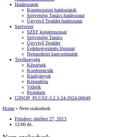
Határozatok
Kongresszusi határozatok
Szövetségi Tanács határozatai
Ügyvivő Testület határozatai
Szervezet
SZEF kongresszusai
Szövetségi Tanács
Ügyvivő Testület
Érdekegyeztetés fórumai
Nemzetközi kapcsolataink
Tevékenység
Képzések
Konferenciák
Kiadványok
Képgaléria
Videók
Projektek
GINOP_PLUSZ-3.2.3-24-2024-00049
Home
»
Nem szakadunk
Frissítve:
október 27, 2013
12:00 de.