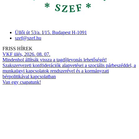
Üllői út 53/a. I/15. Budapest H-1091
szef@szef.hu
FRISS HÍREK
VKF ülés, 2026. 08. 07.
Mindenhol állítsák vissza a tagdíjlevonás lehetőségét!
Szakszervezeti konföderációk alapvetései a szociális párbeszéddel, a
munkaügyi kapcsolatok rendszerével és a kormányzati
bérpolitikával kapcsolatban
Van egy csapatunk!