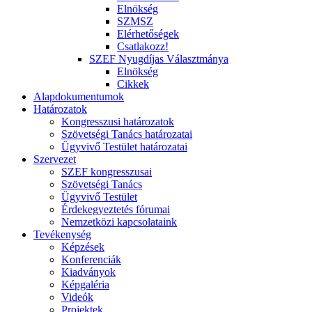
Elnökség
SZMSZ
Elérhetőségek
Csatlakozz!
SZEF Nyugdíjas Választmánya
Elnökség
Cikkek
Alapdokumentumok
Határozatok
Kongresszusi határozatok
Szövetségi Tanács határozatai
Ügyvivő Testület határozatai
Szervezet
SZEF kongresszusai
Szövetségi Tanács
Ügyvivő Testület
Érdekegyeztetés fórumai
Nemzetközi kapcsolataink
Tevékenység
Képzések
Konferenciák
Kiadványok
Képgaléria
Videók
Projektek