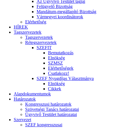
Az Ügyvivő Testület tagjai
Felügyelő Bizottság
Mandátum-megállapító Bizottság
Vármegyei koordinátorok
Elérhetőség
HÍREK
Tagszervezetek
Tagszervezetek
Rétegszervezetek
SZEFIT
Bemutatkozás
Elnökség
SZMSZ
Elérhetőségek
Csatlakozz!
SZEF Nyugdíjas Választmánya
Elnökség
Cikkek
Alapdokumentumok
Határozatok
Kongresszusi határozatok
Szövetségi Tanács határozatai
Ügyvivő Testület határozatai
Szervezet
SZEF kongresszusai