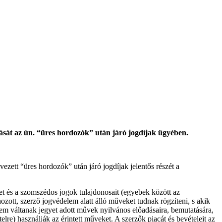
lását az ún. “üres hordozók” után járó jogdíjak ügyében.
ezett “üres hordozók” után járó jogdíjak jelentős részét a
t és a szomszédos jogok tulajdonosait (egyebek között az
zott, szerző jogvédelem alatt álló műveket tudnak rögzíteni, s akik
nem váltanak jegyet adott művek nyilvános előadásaira, bemutatására,
re) használják az érintett műveket. A szerzők piacát és bevételeit az