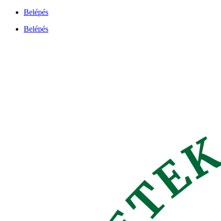
Ugrás
Belépés
a
Belépés
tartalomhoz