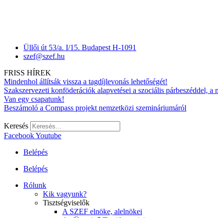
Üllői út 53/a. I/15. Budapest H-1091
szef@szef.hu
FRISS HÍREK
Mindenhol állítsák vissza a tagdíjlevonás lehetőségét!
Szakszervezeti konföderációk alapvetései a szociális párbeszéddel, a
Van egy csapatunk!
Beszámoló a Compass projekt nemzetközi szemináriumáról
Keresés
Facebook
Youtube
Belépés
Belépés
Rólunk
Kik vagyunk?
Tisztségviselők
A SZEF elnöke, alelnökei