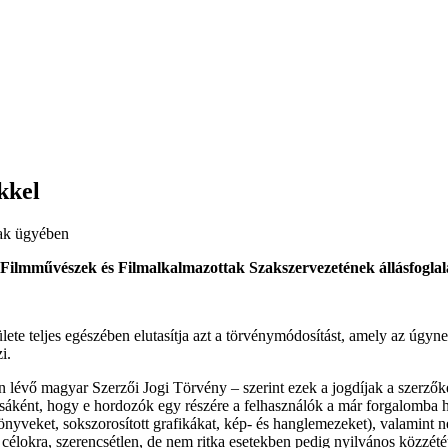
kkel
nak ügyében
 a Filmművészek és Filmalkalmazottak Szakszervezetének állásfogla
e teljes egészében elutasítja azt a törvénymódosítást, amely az úgynev
i.
lévő magyar Szerzői Jogi Törvény ‒ szerint ezek a jogdíjak a szerzőke
sáként, hogy e hordozók egy részére a felhasználók a már forgalomba ho
önyveket, sokszorosított grafikákat, kép- és hanglemezeket), valamint 
élokra, szerencsétlen, de nem ritka esetekben pedig nyilvános közzététel