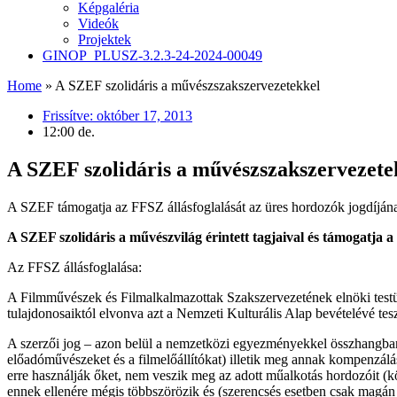
Képgaléria
Videók
Projektek
GINOP_PLUSZ-3.2.3-24-2024-00049
Home
»
A SZEF szolidáris a művészszakszervezetekkel
Frissítve:
október 17, 2013
12:00 de.
A SZEF szolidáris a művészszakszervezete
A SZEF támogatja az FFSZ állásfoglalását az üres hordozók jogdíjá
A SZEF szolidáris a művészvilág érintett tagjaival és támogatja
Az FFSZ állásfoglalása:
A Filmművészek és Filmalkalmazottak Szakszervezetének elnöki testület
tulajdonosaiktól elvonva azt a Nemzeti Kulturális Alap bevételévé tesz
A szerzői jog ‒ azon belül a nemzetközi egyezményekkel összhangban 
előadóművészeket és a filmelőállítókat) illetik meg annak kompenzálá
erre használják őket, nem veszik meg az adott műalkotás hordozóit (k
ennek ellenére mégis többszörözik és (szerencsés esetben csak magán c