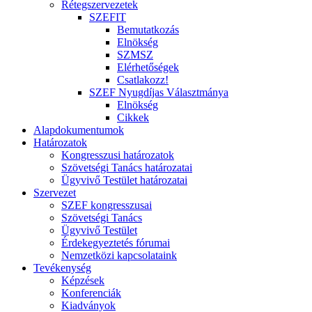
Rétegszervezetek
SZEFIT
Bemutatkozás
Elnökség
SZMSZ
Elérhetőségek
Csatlakozz!
SZEF Nyugdíjas Választmánya
Elnökség
Cikkek
Alapdokumentumok
Határozatok
Kongresszusi határozatok
Szövetségi Tanács határozatai
Ügyvivő Testület határozatai
Szervezet
SZEF kongresszusai
Szövetségi Tanács
Ügyvivő Testület
Érdekegyeztetés fórumai
Nemzetközi kapcsolataink
Tevékenység
Képzések
Konferenciák
Kiadványok