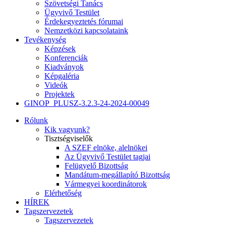
Szövetségi Tanács
Ügyvivő Testület
Érdekegyeztetés fórumai
Nemzetközi kapcsolataink
Tevékenység
Képzések
Konferenciák
Kiadványok
Képgaléria
Videók
Projektek
GINOP_PLUSZ-3.2.3-24-2024-00049
Rólunk
Kik vagyunk?
Tisztségviselők
A SZEF elnöke, alelnökei
Az Ügyvivő Testület tagjai
Felügyelő Bizottság
Mandátum-megállapító Bizottság
Vármegyei koordinátorok
Elérhetőség
HÍREK
Tagszervezetek
Tagszervezetek