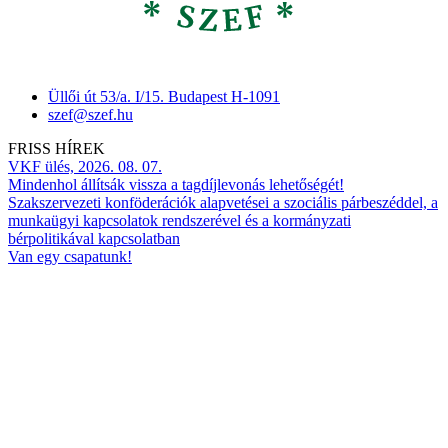
Üllői út 53/a. I/15. Budapest H-1091
szef@szef.hu
FRISS HÍREK
VKF ülés, 2026. 08. 07.
Mindenhol állítsák vissza a tagdíjlevonás lehetőségét!
Szakszervezeti konföderációk alapvetései a szociális párbeszéddel, a
munkaügyi kapcsolatok rendszerével és a kormányzati
bérpolitikával kapcsolatban
Van egy csapatunk!