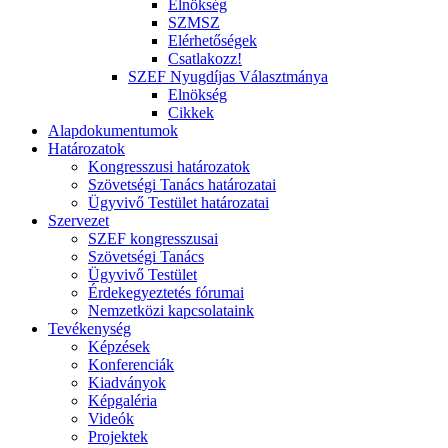
Elnökség
SZMSZ
Elérhetőségek
Csatlakozz!
SZEF Nyugdíjas Választmánya
Elnökség
Cikkek
Alapdokumentumok
Határozatok
Kongresszusi határozatok
Szövetségi Tanács határozatai
Ügyvivő Testület határozatai
Szervezet
SZEF kongresszusai
Szövetségi Tanács
Ügyvivő Testület
Érdekegyeztetés fórumai
Nemzetközi kapcsolataink
Tevékenység
Képzések
Konferenciák
Kiadványok
Képgaléria
Videók
Projektek