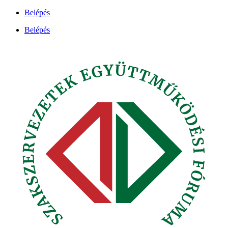
Ugrás
Belépés
a
Belépés
tartalomhoz