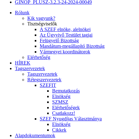
GINOP_PLUSZ-3.2.3-24-2024-00049
Rólunk
Kik vagyunk?
Tisztségviselők
A SZEF elnöke, alelnökei
Az Ügyvivő Testület tagjai
Felügyelő Bizottság
Mandátum-megállapító Bizottság
Vármegyei koordinátorok
Elérhetőség
HÍREK
Tagszervezetek
Tagszervezetek
Rétegszervezetek
SZEFIT
Bemutatkozás
Elnökség
SZMSZ
Elérhetőségek
Csatlakozz!
SZEF Nyugdíjas Választmánya
Elnökség
Cikkek
Alapdokumentumok