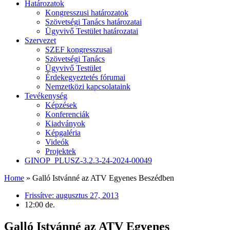
Határozatok
Kongresszusi határozatok
Szövetségi Tanács határozatai
Ügyvivő Testület határozatai
Szervezet
SZEF kongresszusai
Szövetségi Tanács
Ügyvivő Testület
Érdekegyeztetés fórumai
Nemzetközi kapcsolataink
Tevékenység
Képzések
Konferenciák
Kiadványok
Képgaléria
Videók
Projektek
GINOP_PLUSZ-3.2.3-24-2024-00049
Home
»
Galló Istvánné az ATV Egyenes Beszédben
Frissítve:
augusztus 27, 2013
12:00 de.
Galló Istvánné az ATV Egyenes