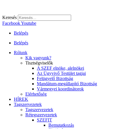
Keresés
Facebook
Youtube
Belépés
Belépés
Rólunk
Kik vagyunk?
Tisztségviselők
A SZEF elnöke, alelnökei
Az Ügyvivő Testület tagjai
Felügyelő Bizottság
Mandátum-megállapító Bizottság
Vármegyei koordinátorok
Elérhetőség
HÍREK
Tagszervezetek
Tagszervezetek
Rétegszervezetek
SZEFIT
Bemutatkozás