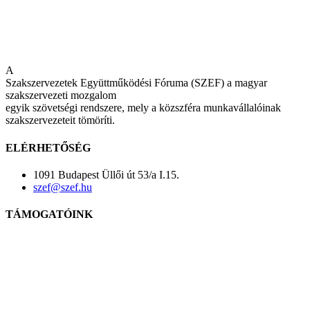
A
Szakszervezetek Együttműködési Fóruma (SZEF) a magyar
szakszervezeti mozgalom
egyik szövetségi rendszere, mely a közszféra munkavállalóinak
szakszervezeteit tömöríti.
ELÉRHETŐSÉG
1091 Budapest Üllői út 53/a I.15.
szef@szef.hu
TÁMOGATÓINK