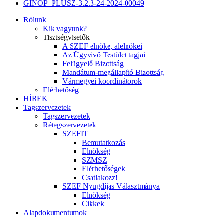
GINOP_PLUSZ-3.2.3-24-2024-00049
Rólunk
Kik vagyunk?
Tisztségviselők
A SZEF elnöke, alelnökei
Az Ügyvivő Testület tagjai
Felügyelő Bizottság
Mandátum-megállapító Bizottság
Vármegyei koordinátorok
Elérhetőség
HÍREK
Tagszervezetek
Tagszervezetek
Rétegszervezetek
SZEFIT
Bemutatkozás
Elnökség
SZMSZ
Elérhetőségek
Csatlakozz!
SZEF Nyugdíjas Választmánya
Elnökség
Cikkek
Alapdokumentumok