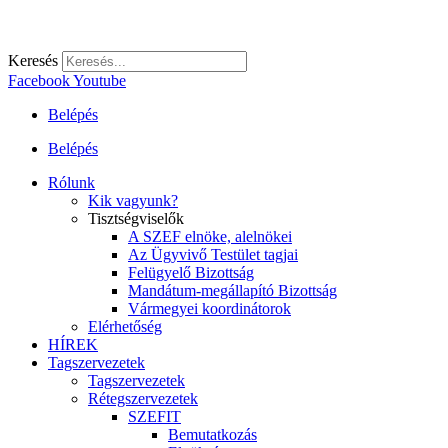
Keresés
Facebook
Youtube
Belépés
Belépés
Rólunk
Kik vagyunk?
Tisztségviselők
A SZEF elnöke, alelnökei
Az Ügyvivő Testület tagjai
Felügyelő Bizottság
Mandátum-megállapító Bizottság
Vármegyei koordinátorok
Elérhetőség
HÍREK
Tagszervezetek
Tagszervezetek
Rétegszervezetek
SZEFIT
Bemutatkozás