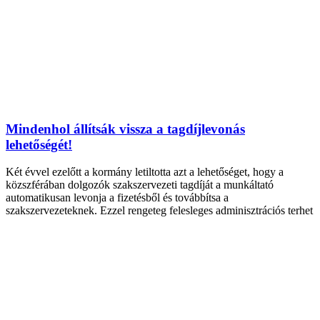
Mindenhol állítsák vissza a tagdíjlevonás
lehetőségét!
Két évvel ezelőtt a kormány letiltotta azt a lehetőséget, hogy a
közszférában dolgozók szakszervezeti tagdíját a munkáltató
automatikusan levonja a fizetésből és továbbítsa a
szakszervezeteknek. Ezzel rengeteg felesleges adminisztrációs terhet