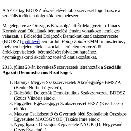
A SZEF tag BDDSZ részvételével több szervezet fogott össze a
szociális területen dolgozók béremeléséért.
Megelégelve az Országos Közszolgálati Érdekegyeztető Tanács
Kormányzati Oldalának béremelési témára vonatkozó nemleges
válaszait, a Bölcsődei Dolgozók Demokratikus Szakszervezete
(BDDSZ)
nyílt levél
ben fordult
Balog Zoltán
EMMI miniszterhez,
melyben bejelentették a szociális területen szerveződő
érdekképviseletek béremelésért folytatott harcához,
nyomásgyakorló akcióihoz történő csatlakozásukat.
2013. július 23-án következő szervezetek létrehozták a
Szociális
Ágazati Demonstrációs Bizottság
ot:
Baranya Megyei Szakszervezetek Akcióegysége BMSZA
(Benke Norbert ügyvivő),
Bölcsődei Dolgozók Demokratikus Szakszervezete BDDSZ
(Szűcs Viktória elnök),
Független Egészségügyi Szakszervezet FESZ (Kiss László
elnök)
Magyar Családsegítő és Gyermekjóléti Szolgálatok Országos
Egyesülete MACSGYOE (Takács Imre elnök)
Nyugdíjasok Országos Képviselete NYOK (Dr.Hegyesiné
Orsós Éva elnök)