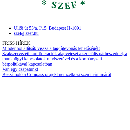
Üllői út 53/a. I/15. Budapest H-1091
szef@szef.hu
FRISS HÍREK
Mindenhol állítsák vissza a tagdíjlevonás lehetőségét!
Szakszervezeti konföderációk alapvetései a szociális párbeszéddel, a
munkaügyi kapcsolatok rendszerével és a kormányzati
bérpolitikával kapcsolatban
Van egy csapatunk!
Beszámoló a Compass projekt nemzetközi szemináriumáról