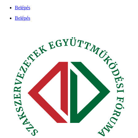
Ugrás
Belépés
a
Belépés
tartalomhoz