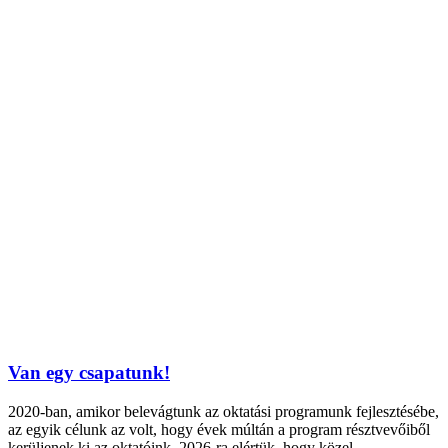
Van egy csapatunk!
2020-ban, amikor belevágtunk az oktatási programunk fejlesztésébe,
az egyik célunk az volt, hogy évek múltán a program résztvevőiből
kerüljenek ki az oktatóink. 2026-ra elértük, hogy közel