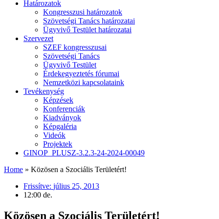
Határozatok
Kongresszusi határozatok
Szövetségi Tanács határozatai
Ügyvivő Testület határozatai
Szervezet
SZEF kongresszusai
Szövetségi Tanács
Ügyvivő Testület
Érdekegyeztetés fórumai
Nemzetközi kapcsolataink
Tevékenység
Képzések
Konferenciák
Kiadványok
Képgaléria
Videók
Projektek
GINOP_PLUSZ-3.2.3-24-2024-00049
Home
»
Közösen a Szociális Területért!
Frissítve:
július 25, 2013
12:00 de.
Közösen a Szociális Területért!