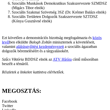
Szociális Munkások Demokratikus Szakszervezete SZMDSZ
(Migács Tibor elnök)
Szociális Szakmai Szövetség 3SZ (Dr. Krémer Balázs elnök)
Szociális Területen Dolgozók Szakszervezete SZTDSZ
(Kónya Gusztávné elnök)
Ezt követően a demonstrációs bizottság megfogalmazta és
közös
levél
ben elküldte
Balogh Zoltán
miniszternek a követeléseit,
valamint
aláírásgyűjtést kezdeményezett
a szociális ágazatban
dolgozók béremeléséért és a tárgyalásokért.
Szűcs Viktória
BDDSZ elnök az
ATV Híróra
című műsorában
beszélt a témáról.
Részletek a linkekre kattintva elérhetőek.
MEGOSZTÁS:
Facebook
Twitter