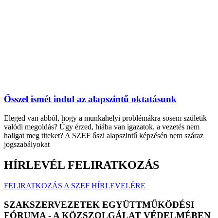
Ősszel ismét indul az alapszintű oktatásunk
Eleged van abból, hogy a munkahelyi problémákra sosem születik
valódi megoldás? Úgy érzed, hiába van igazatok, a vezetés nem
hallgat meg titeket? A SZEF őszi alapszintű képzésén nem száraz
jogszabályokat
HÍRLEVÉL FELIRATKOZÁS
FELIRATKOZÁS A SZEF HÍRLEVELÉRE
SZAKSZERVEZETEK EGYÜTTMŰKÖDÉSI
FÓRUMA - A KÖZSZOLGÁLAT VÉDELMÉBEN