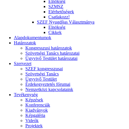
Elnökség
SZMSZ
Elérhetőségek
Csatlakozz!
SZEF Nyugdíjas Választmánya
Elnökség
Cikkek
Alapdokumentumok
Határozatok
Kongresszusi határozatok
Szövetségi Tanács határozatai
Ügyvivő Testület határozatai
Szervezet
SZEF kongresszusai
Szövetségi Tanács
Ügyvivő Testület
Érdekegyeztetés fórumai
Nemzetközi kapcsolataink
Tevékenység
Képzések
Konferenciák
Kiadványok
Képgaléria
Videók
Projektek