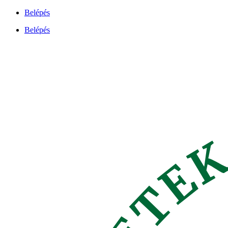
Ugrás
Belépés
a
Belépés
tartalomhoz