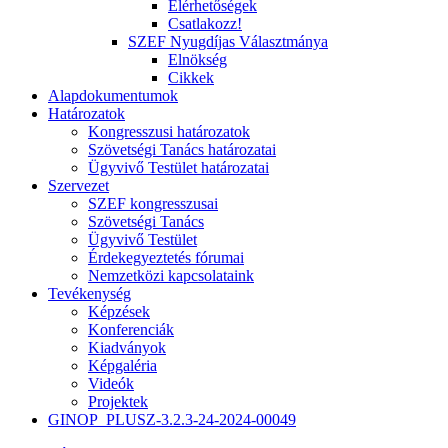
Elérhetőségek
Csatlakozz!
SZEF Nyugdíjas Választmánya
Elnökség
Cikkek
Alapdokumentumok
Határozatok
Kongresszusi határozatok
Szövetségi Tanács határozatai
Ügyvivő Testület határozatai
Szervezet
SZEF kongresszusai
Szövetségi Tanács
Ügyvivő Testület
Érdekegyeztetés fórumai
Nemzetközi kapcsolataink
Tevékenység
Képzések
Konferenciák
Kiadványok
Képgaléria
Videók
Projektek
GINOP_PLUSZ-3.2.3-24-2024-00049