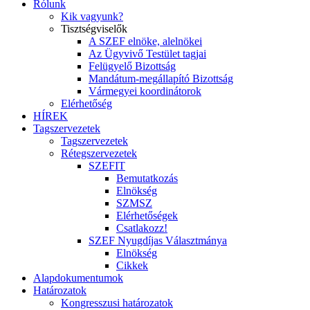
Rólunk
Kik vagyunk?
Tisztségviselők
A SZEF elnöke, alelnökei
Az Ügyvivő Testület tagjai
Felügyelő Bizottság
Mandátum-megállapító Bizottság
Vármegyei koordinátorok
Elérhetőség
HÍREK
Tagszervezetek
Tagszervezetek
Rétegszervezetek
SZEFIT
Bemutatkozás
Elnökség
SZMSZ
Elérhetőségek
Csatlakozz!
SZEF Nyugdíjas Választmánya
Elnökség
Cikkek
Alapdokumentumok
Határozatok
Kongresszusi határozatok