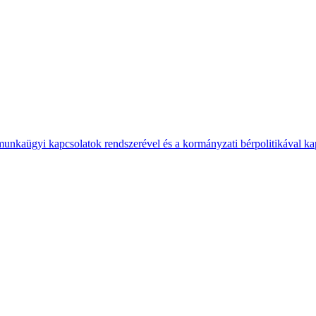
 munkaügyi kapcsolatok rendszerével és a kormányzati bérpolitikával k