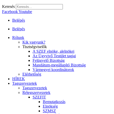
Keresés
Facebook
Youtube
Belépés
Belépés
Rólunk
Kik vagyunk?
Tisztségviselők
A SZEF elnöke, alelnökei
Az Ügyvivő Testület tagjai
Felügyelő Bizottság
Mandátum-megállapító Bizottság
Vármegyei koordinátorok
Elérhetőség
HÍREK
Tagszervezetek
Tagszervezetek
Rétegszervezetek
SZEFIT
Bemutatkozás
Elnökség
SZMSZ