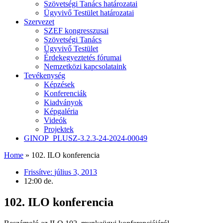
Szövetségi Tanács határozatai
Ügyvivő Testület határozatai
Szervezet
SZEF kongresszusai
Szövetségi Tanács
Ügyvivő Testület
Érdekegyeztetés fórumai
Nemzetközi kapcsolataink
Tevékenység
Képzések
Konferenciák
Kiadványok
Képgaléria
Videók
Projektek
GINOP_PLUSZ-3.2.3-24-2024-00049
Home
»
102. ILO konferencia
Frissítve:
július 3, 2013
12:00 de.
102. ILO konferencia