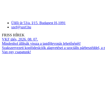
Üllői út 53/a. I/15. Budapest H-1091
szef@szef.hu
FRISS HÍREK
VKF ülés, 2026. 08. 07.
Mindenhol állítsák vissza a tagdíjlevonás lehetőségét!
Szakszervezeti konföderációk alapvetései a szociális párbeszéddel, a
Van egy csapatunk!