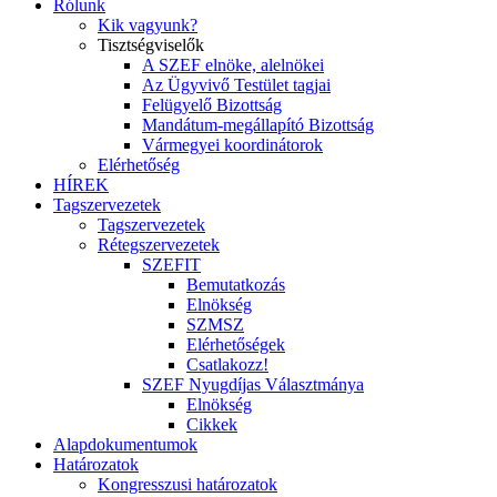
Rólunk
Kik vagyunk?
Tisztségviselők
A SZEF elnöke, alelnökei
Az Ügyvivő Testület tagjai
Felügyelő Bizottság
Mandátum-megállapító Bizottság
Vármegyei koordinátorok
Elérhetőség
HÍREK
Tagszervezetek
Tagszervezetek
Rétegszervezetek
SZEFIT
Bemutatkozás
Elnökség
SZMSZ
Elérhetőségek
Csatlakozz!
SZEF Nyugdíjas Választmánya
Elnökség
Cikkek
Alapdokumentumok
Határozatok
Kongresszusi határozatok