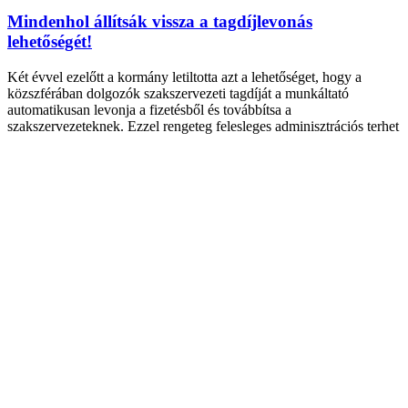
Mindenhol állítsák vissza a tagdíjlevonás
lehetőségét!
Két évvel ezelőtt a kormány letiltotta azt a lehetőséget, hogy a
közszférában dolgozók szakszervezeti tagdíját a munkáltató
automatikusan levonja a fizetésből és továbbítsa a
szakszervezeteknek. Ezzel rengeteg felesleges adminisztrációs terhet