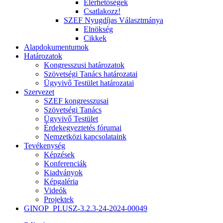
Elérhetőségek
Csatlakozz!
SZEF Nyugdíjas Választmánya
Elnökség
Cikkek
Alapdokumentumok
Határozatok
Kongresszusi határozatok
Szövetségi Tanács határozatai
Ügyvivő Testület határozatai
Szervezet
SZEF kongresszusai
Szövetségi Tanács
Ügyvivő Testület
Érdekegyeztetés fórumai
Nemzetközi kapcsolataink
Tevékenység
Képzések
Konferenciák
Kiadványok
Képgaléria
Videók
Projektek
GINOP_PLUSZ-3.2.3-24-2024-00049