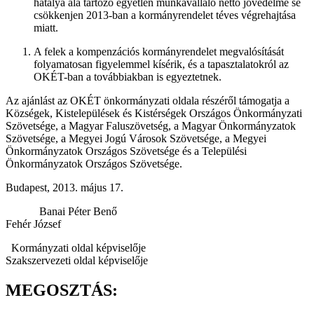
hatálya alá tartozó egyetlen munkavállaló nettó jövedelme se
csökkenjen 2013-ban a kormányrendelet téves végrehajtása
miatt.
A felek a kompenzációs kormányrendelet megvalósítását
folyamatosan figyelemmel kísérik, és a tapasztalatokról az
OKÉT-ban a továbbiakban is egyeztetnek.
Az ajánlást az OKÉT önkormányzati oldala részéről támogatja a
Községek, Kistelepülések és Kistérségek Országos Önkormányzati
Szövetsége, a Magyar Faluszövetség, a Magyar Önkormányzatok
Szövetsége, a Megyei Jogú Városok Szövetsége, a Megyei
Önkormányzatok Országos Szövetsége és a Települési
Önkormányzatok Országos Szövetsége.
Budapest, 2013. május 17.
Banai Péter Benő
Fehér József
Kormányzati oldal képviselője
Szakszervezeti oldal képviselője
MEGOSZTÁS: