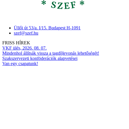
Üllői út 53/a. I/15. Budapest H-1091
szef@szef.hu
FRISS HÍREK
VKF ülés, 2026. 08. 07.
Mindenhol állítsák vissza a tagdíjlevonás lehetőségét!
Szakszervezeti konföderációk alapvetései
Van egy csapatunk!