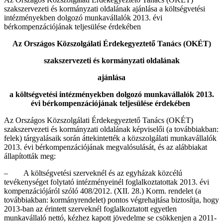
szakszervezeti és kormányzati oldalának ajánlása a költségvetési
intézményekben dolgozó munkavállalók 2013. évi
bérkompenzációjának teljesülése érdekében
Az Országos Közszolgálati Érdekegyeztető Tanács (OKÉT)
szakszervezeti és kormányzati oldalának
ajánlása
a költségvetési intézményekben dolgozó munkavállalók 2013.
évi bérkompenzációjának teljesülése érdekében
Az Országos Közszolgálati Érdekegyeztető Tanács (OKÉT)
szakszervezeti és kormányzati oldalának képviselői (a továbbiakban:
felek) tárgyalásaik során áttekintették a közszolgálati munkavállalók
2013. évi bérkompenzációjának megvalósulását, és az alábbiakat
állapították meg:
– A költségvetési szerveknél és az egyházak közcélú
tevékenységet folytató intézményeinél foglalkoztatottak 2013. évi
kompenzációjáról szóló 408/2012. (XII. 28.) Korm. rendelet (a
továbbiakban: kormányrendelet) pontos végrehajtása biztosítja, hogy
2013-ban az érintett szerveknél foglalkoztatott egyetlen
munkavállaló nettó, kézhez kapott jövedelme se csökkenjen a 2011-