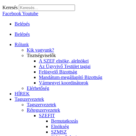
Keresés
Facebook
Youtube
Belépés
Belépés
Rólunk
Kik vagyunk?
Tisztségviselők
A SZEF elnöke, alelnökei
Az Ügyvivő Testület tagjai
Felügyelő Bizottság
Mandátum-megállapító Bizottság
Vármegyei koordinátorok
Elérhetőség
HÍREK
Tagszervezetek
Tagszervezetek
Rétegszervezetek
SZEFIT
Bemutatkozás
Elnökség
SZMSZ