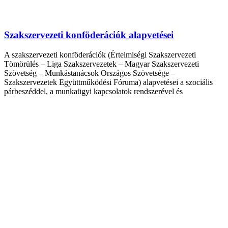
Szakszervezeti konföderációk alapvetései
A szakszervezeti konföderációk (Értelmiségi Szakszervezeti
Tömörülés – Liga Szakszervezetek – Magyar Szakszervezeti
Szövetség – Munkástanácsok Országos Szövetsége –
Szakszervezetek Együttműködési Fóruma) alapvetései a szociális
párbeszéddel, a munkaügyi kapcsolatok rendszerével és