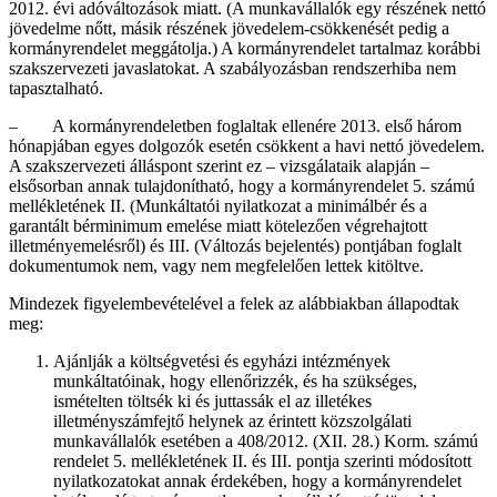
2012. évi adóváltozások miatt. (A munkavállalók egy részének nettó
jövedelme nőtt, másik részének jövedelem-csökkenését pedig a
kormányrendelet meggátolja.) A kormányrendelet tartalmaz korábbi
szakszervezeti javaslatokat. A szabályozásban rendszerhiba nem
tapasztalható.
– A kormányrendeletben foglaltak ellenére 2013. első három
hónapjában egyes dolgozók esetén csökkent a havi nettó jövedelem.
A szakszervezeti álláspont szerint ez – vizsgálataik alapján –
elsősorban annak tulajdonítható, hogy a kormányrendelet 5. számú
mellékletének II. (Munkáltatói nyilatkozat a minimálbér és a
garantált bérminimum emelése miatt kötelezően végrehajtott
illetményemelésről) és III. (Változás bejelentés) pontjában foglalt
dokumentumok nem, vagy nem megfelelően lettek kitöltve.
Mindezek figyelembevételével a felek az alábbiakban állapodtak
meg:
Ajánlják a költségvetési és egyházi intézmények
munkáltatóinak, hogy ellenőrizzék, és ha szükséges,
ismételten töltsék ki és juttassák el az illetékes
illetményszámfejtő helynek az érintett közszolgálati
munkavállalók esetében a 408/2012. (XII. 28.) Korm. számú
rendelet 5. mellékletének II. és III. pontja szerinti módosított
nyilatkozatokat annak érdekében, hogy a kormányrendelet