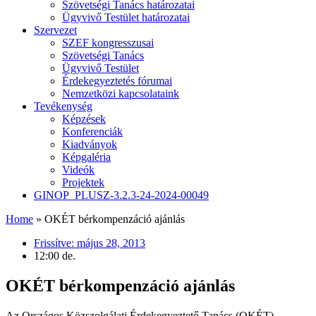
Szövetségi Tanács határozatai
Ügyvivő Testület határozatai
Szervezet
SZEF kongresszusai
Szövetségi Tanács
Ügyvivő Testület
Érdekegyeztetés fórumai
Nemzetközi kapcsolataink
Tevékenység
Képzések
Konferenciák
Kiadványok
Képgaléria
Videók
Projektek
GINOP_PLUSZ-3.2.3-24-2024-00049
Home
»
OKÉT bérkompenzáció ajánlás
Frissítve:
május 28, 2013
12:00 de.
OKÉT bérkompenzáció ajánlás
Az Országos Közszolgálati Érdekegyeztető Tanács (OKÉT)