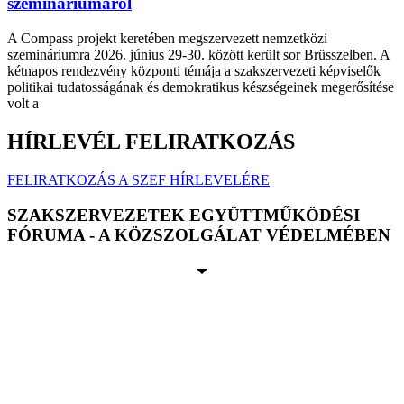
szemináriumáról
A Compass projekt keretében megszervezett nemzetközi
szemináriumra 2026. június 29-30. között került sor Brüsszelben. A
kétnapos rendezvény központi témája a szakszervezeti képviselők
politikai tudatosságának és demokratikus készségeinek megerősítése
volt a
HÍRLEVÉL FELIRATKOZÁS
FELIRATKOZÁS A SZEF HÍRLEVELÉRE
SZAKSZERVEZETEK EGYÜTTMŰKÖDÉSI
FÓRUMA - A KÖZSZOLGÁLAT VÉDELMÉBEN