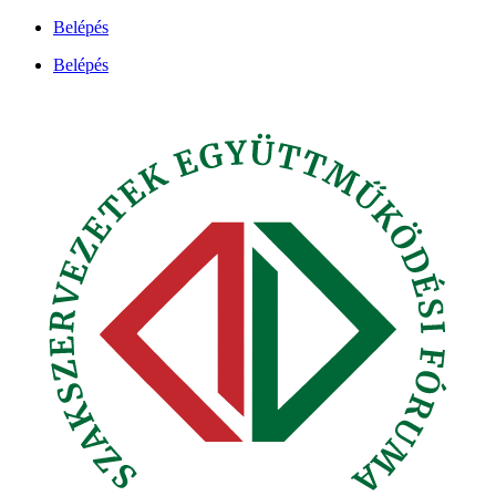
Ugrás
Belépés
a
Belépés
tartalomhoz