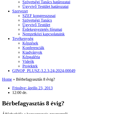
Szövetségi Tanács határozatai
Ügyvivő Testület határozatai
Szervezet
SZEF kongresszusai
Szövetségi Tanács
Ügyvivő Testület
Érdekegyeztetés fórumai
Nemzetközi kapcsolataink
Tevékenység
Képzések
Konferenciák
Kiadványok
Képgaléria
Videók
Projektek
GINOP_PLUSZ-3.2.3-24-2024-00049
Home
»
Bérbefagyasztás 8 évig?
Frissítve:
április 23, 2013
12:00 de.
Bérbefagyasztás 8 évig?