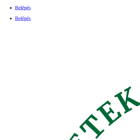
Ugrás
Belépés
a
Belépés
tartalomhoz