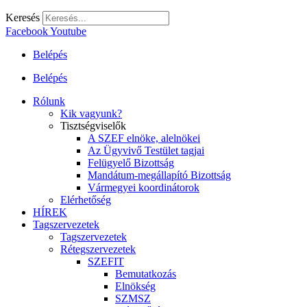
Keresés
Facebook
Youtube
Belépés
Belépés
Rólunk
Kik vagyunk?
Tisztségviselők
A SZEF elnöke, alelnökei
Az Ügyvivő Testület tagjai
Felügyelő Bizottság
Mandátum-megállapító Bizottság
Vármegyei koordinátorok
Elérhetőség
HÍREK
Tagszervezetek
Tagszervezetek
Rétegszervezetek
SZEFIT
Bemutatkozás
Elnökség
SZMSZ