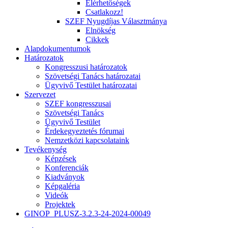
Elérhetőségek
Csatlakozz!
SZEF Nyugdíjas Választmánya
Elnökség
Cikkek
Alapdokumentumok
Határozatok
Kongresszusi határozatok
Szövetségi Tanács határozatai
Ügyvivő Testület határozatai
Szervezet
SZEF kongresszusai
Szövetségi Tanács
Ügyvivő Testület
Érdekegyeztetés fórumai
Nemzetközi kapcsolataink
Tevékenység
Képzések
Konferenciák
Kiadványok
Képgaléria
Videók
Projektek
GINOP_PLUSZ-3.2.3-24-2024-00049