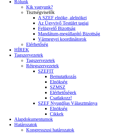
Rólunk
Kik vagyunk?
Tisztségviselők
A SZEF elnöke, alelnökei
Az Ügyvivő Testület tagjai
Felügyelő Bizottság
Mandátum-megállapító Bizottság
Vármegyei koordinátorok
Elérhetőség
HÍREK
Tagszervezetek
Tagszervezetek
Rétegszervezetek
SZEFIT
Bemutatkozás
Elnökség
SZMSZ
Elérhetőségek
Csatlakozz!
SZEF Nyugdíjas Választmánya
Elnökség
Cikkek
Alapdokumentumok
Határozatok
Kongresszusi határozatok