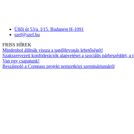
Üllői út 53/a. I/15. Budapest H-1091
szef@szef.hu
FRISS HÍREK
Mindenhol állítsák vissza a tagdíjlevonás lehetőségét!
Szakszervezeti konföderációk alapvetései a szociális párbeszéddel, a
Van egy csapatunk!
Beszámoló a Compass projekt nemzetközi szemináriumáról