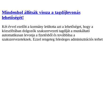
Mindenhol állítsák vissza a tagdíjlevonás
lehetőségét!
Két évvel ezelőtt a kormány letiltotta azt a lehetőséget, hogy a
közszférában dolgozók szakszervezeti tagdíját a munkáltató
automatikusan levonja a fizetésből és továbbítsa a
szakszervezeteknek. Ezzel rengeteg felesleges adminisztrációs terhet