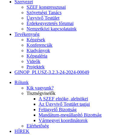
Szervezet
SZEF kongresszusai
Szövetségi Tanács
Ügyvivő Testület
Érdekegyeztetés fórumai
Nemzetközi kapcsolataink
Tevékenység
Képzések
Konferenciák
Kiadványok
Képgaléria
Videók
Projektek
GINOP_PLUSZ-3.2.3-24-2024-00049
Rólunk
Kik vagyunk?
Tisztségviselők
A SZEF elnöke, alelnökei
Az Ügyvivő Testület tagjai
Felügyelő Bizottság
Mandátum-megállapító Bizottság
Vármegyei koordinátorok
Elérhetőség
HÍREK