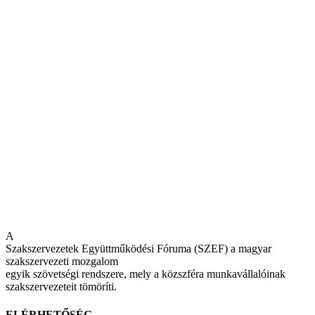
A
Szakszervezetek Együttműködési Fóruma (SZEF) a magyar
szakszervezeti mozgalom
egyik szövetségi rendszere, mely a közszféra munkavállalóinak
szakszervezeteit tömöríti.
ELÉRHETŐSÉG