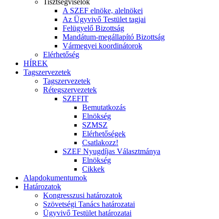
Tisztségviselők
A SZEF elnöke, alelnökei
Az Ügyvivő Testület tagjai
Felügyelő Bizottság
Mandátum-megállapító Bizottság
Vármegyei koordinátorok
Elérhetőség
HÍREK
Tagszervezetek
Tagszervezetek
Rétegszervezetek
SZEFIT
Bemutatkozás
Elnökség
SZMSZ
Elérhetőségek
Csatlakozz!
SZEF Nyugdíjas Választmánya
Elnökség
Cikkek
Alapdokumentumok
Határozatok
Kongresszusi határozatok
Szövetségi Tanács határozatai
Ügyvivő Testület határozatai