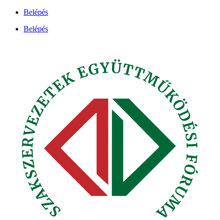
Ugrás
Belépés
a
Belépés
tartalomhoz