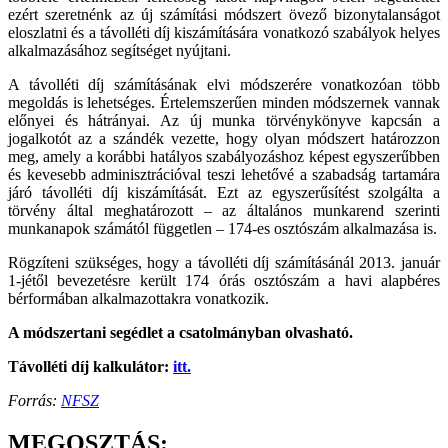
ezért szeretnénk az új számítási módszert övező bizonytalanságot
eloszlatni és a távolléti díj kiszámítására vonatkozó szabályok helyes
alkalmazásához segítséget nyújtani.
A távolléti díj számításának elvi módszerére vonatkozóan több
megoldás is lehetséges. Értelemszerűen minden módszernek vannak
előnyei és hátrányai. Az új munka törvénykönyve kapcsán a
jogalkotót az a szándék vezette, hogy olyan módszert határozzon
meg, amely a korábbi hatályos szabályozáshoz képest egyszerűbben
és kevesebb adminisztrációval teszi lehetővé a szabadság tartamára
járó távolléti díj kiszámítását. Ezt az egyszerűsítést szolgálta a
törvény által meghatározott – az általános munkarend szerinti
munkanapok számától független – 174-es osztószám alkalmazása is.
Rögzíteni szükséges, hogy a távolléti díj számításánál 2013. január
1-jétől bevezetésre került 174 órás osztószám a havi alapbéres
bérformában alkalmazottakra vonatkozik.
A módszertani segédlet a csatolmányban olvasható.
Távolléti díj kalkulátor:
itt.
Forrás:
NFSZ
MEGOSZTÁS: