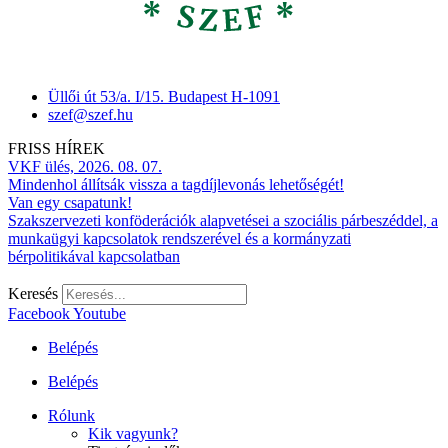
Üllői út 53/a. I/15. Budapest H-1091
szef@szef.hu
FRISS HÍREK
VKF ülés, 2026. 08. 07.
Mindenhol állítsák vissza a tagdíjlevonás lehetőségét!
Van egy csapatunk!
Szakszervezeti konföderációk alapvetései a szociális párbeszéddel, a
munkaügyi kapcsolatok rendszerével és a kormányzati
bérpolitikával kapcsolatban
Keresés
Facebook
Youtube
Belépés
Belépés
Rólunk
Kik vagyunk?