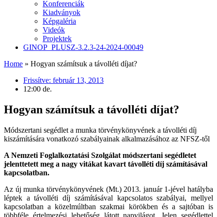
Konferenciák
Kiadványok
Képgaléria
Videók
Projektek
GINOP_PLUSZ-3.2.3-24-2024-00049
Home
»
Hogyan számítsuk a távolléti díjat?
Frissítve:
február 13, 2013
12:00 de.
Hogyan számítsuk a távolléti díjat?
Módszertani segédlet a munka törvénykönyvének a távolléti díj
kiszámítására vonatkozó szabályainak alkalmazásához az NFSZ-től
A Nemzeti Foglalkoztatási Szolgálat módszertani segédletet
jelenttetett meg a nagy vitákat kavart távolléti díj számításával
kapcsolatban.
Az új munka törvénykönyvének (Mt.) 2013. január 1-jével hatályba
léptek a távolléti díj számításával kapcsolatos szabályai, mellyel
kapcsolatban a közelmúltban szakmai körökben és a sajtóban is
többféle értelmezési lehetőség látott napvilágot. Jelen segédlettel