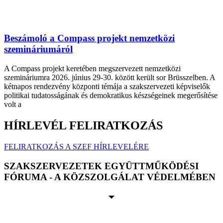
Beszámoló a Compass projekt nemzetközi
szemináriumáról
A Compass projekt keretében megszervezett nemzetközi
szemináriumra 2026. június 29-30. között került sor Brüsszelben. A
kétnapos rendezvény központi témája a szakszervezeti képviselők
politikai tudatosságának és demokratikus készségeinek megerősítése
volt a
HÍRLEVÉL FELIRATKOZÁS
FELIRATKOZÁS A SZEF HÍRLEVELÉRE
SZAKSZERVEZETEK EGYÜTTMŰKÖDÉSI
FÓRUMA - A KÖZSZOLGÁLAT VÉDELMÉBEN