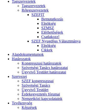
Tagszervezetek
Tagszervezetek
Rétegszervezetek
SZEFIT
Bemutatkozás
Elnökség
SZMSZ
Elérhetőségek
Csatlakozz!
SZEF Nyugdíjas Választmánya
Elnökség
Cikkek
Alapdokumentumok
Határozatok
Kongresszusi határozatok
Szövetségi Tanács határozatai
Ügyvivő Testület határozatai
Szervezet
SZEF kongresszusai
Szövetségi Tanács
Ügyvivő Testület
Érdekegyeztetés fórumai
Nemzetközi kapcsolataink
Tevékenység
Képzések