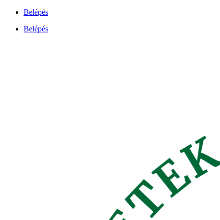
Ugrás
Belépés
a
Belépés
tartalomhoz