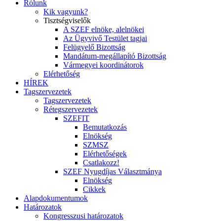
Rólunk
Kik vagyunk?
Tisztségviselők
A SZEF elnöke, alelnökei
Az Ügyvivő Testület tagjai
Felügyelő Bizottság
Mandátum-megállapító Bizottság
Vármegyei koordinátorok
Elérhetőség
HÍREK
Tagszervezetek
Tagszervezetek
Rétegszervezetek
SZEFIT
Bemutatkozás
Elnökség
SZMSZ
Elérhetőségek
Csatlakozz!
SZEF Nyugdíjas Választmánya
Elnökség
Cikkek
Alapdokumentumok
Határozatok
Kongresszusi határozatok