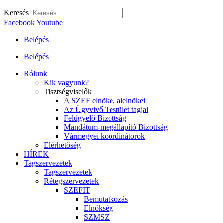
Keresés
Facebook
Youtube
Belépés
Belépés
Rólunk
Kik vagyunk?
Tisztségviselők
A SZEF elnöke, alelnökei
Az Ügyvivő Testület tagjai
Felügyelő Bizottság
Mandátum-megállapító Bizottság
Vármegyei koordinátorok
Elérhetőség
HÍREK
Tagszervezetek
Tagszervezetek
Rétegszervezetek
SZEFIT
Bemutatkozás
Elnökség
SZMSZ