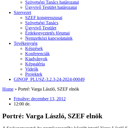
Szövetségi Tanács határozatai
Ügyvivő Testület határozatai
Szervezet
SZEF kongresszusai
Szövetségi Tanács
Ügyvivő Testület
Érdekegyeztetés fórumai
Nemzetközi kapcsolataink
Tevékenység
Képzések
Konferenciák
Kiadványok
Képgaléria
Videók
Projektek
GINOP_PLUSZ-3.2.3-24-2024-00049
Home
»
Portré: Varga László, SZEF elnök
Frissítve:
december 13, 2012
12:00 de.
Portré: Varga László, SZEF elnök