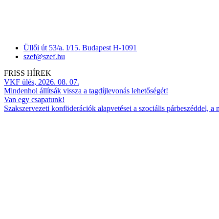
Üllői út 53/a. I/15. Budapest H-1091
szef@szef.hu
FRISS HÍREK
VKF ülés, 2026. 08. 07.
Mindenhol állítsák vissza a tagdíjlevonás lehetőségét!
Van egy csapatunk!
Szakszervezeti konföderációk alapvetései a szociális párbeszéddel, a