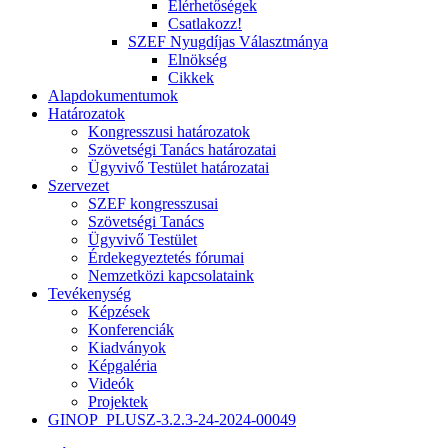
Elérhetőségek
Csatlakozz!
SZEF Nyugdíjas Választmánya
Elnökség
Cikkek
Alapdokumentumok
Határozatok
Kongresszusi határozatok
Szövetségi Tanács határozatai
Ügyvivő Testület határozatai
Szervezet
SZEF kongresszusai
Szövetségi Tanács
Ügyvivő Testület
Érdekegyeztetés fórumai
Nemzetközi kapcsolataink
Tevékenység
Képzések
Konferenciák
Kiadványok
Képgaléria
Videók
Projektek
GINOP_PLUSZ-3.2.3-24-2024-00049