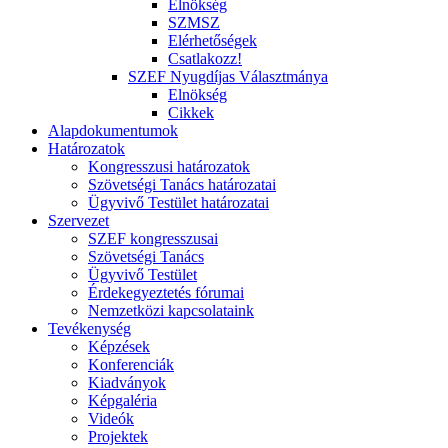
Elnökség
SZMSZ
Elérhetőségek
Csatlakozz!
SZEF Nyugdíjas Választmánya
Elnökség
Cikkek
Alapdokumentumok
Határozatok
Kongresszusi határozatok
Szövetségi Tanács határozatai
Ügyvivő Testület határozatai
Szervezet
SZEF kongresszusai
Szövetségi Tanács
Ügyvivő Testület
Érdekegyeztetés fórumai
Nemzetközi kapcsolataink
Tevékenység
Képzések
Konferenciák
Kiadványok
Képgaléria
Videók
Projektek