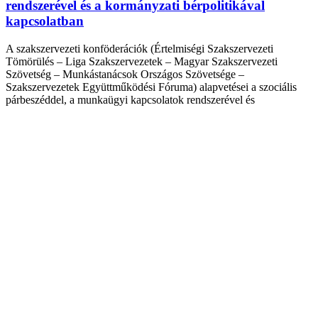
rendszerével és a kormányzati bérpolitikával
kapcsolatban
A szakszervezeti konföderációk (Értelmiségi Szakszervezeti
Tömörülés – Liga Szakszervezetek – Magyar Szakszervezeti
Szövetség – Munkástanácsok Országos Szövetsége –
Szakszervezetek Együttműködési Fóruma) alapvetései a szociális
párbeszéddel, a munkaügyi kapcsolatok rendszerével és