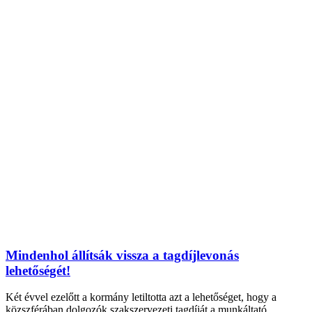
Mindenhol állítsák vissza a tagdíjlevonás
lehetőségét!
Két évvel ezelőtt a kormány letiltotta azt a lehetőséget, hogy a
közszférában dolgozók szakszervezeti tagdíját a munkáltató