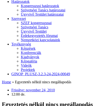
Határozatok
Kongresszusi határozatok
Szövetségi Tanács határozatai
Ügyvivő Testület határozatai
Szervezet
SZEF kongresszusai
Szövetségi Tanács
Ügyvivő Testület
Érdekegyeztetés fórumai
Nemzetközi kapcsolataink
Tevékenység
Képzések
Konferenciák
Kiadványok
Képgaléria
Videók
Projektek
GINOP_PLUSZ-3.2.3-24-2024-00049
Home
»
Egyeztetés nélkül nincs megállapodás
Frissítve:
november 24, 2010
12:00 de.
Egyeztetés nélkül nincs megállapodás