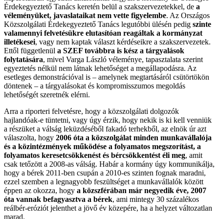
Érdekegyeztető Tanács keretén belül a szakszervezetekkel, de
a
véleményüket, javaslataikat nem vette figyelembe
. Az Országos
Közszolgálati Érdekegyeztető Tanács legutóbbi ülésén pedig
szinte
valamennyi felvetésükre elutasítóan reagáltak a kormányzat
illetékesei
, vagy nem kaptak választ kérdéseikre a szakszervezetek.
Ettől függetlenül
a SZEF továbbra is kész a tárgyalások
folytatására
, mivel Varga László véleménye, tapasztalata szerint
egyeztetés nélkül nem látnak lehetőséget a megállapodásra. Az
esetleges demonstrációval is – amelynek megtartásáról csütörtökön
döntenek – a tárgyalásokat és kompromisszumos megoldás
lehetőségét szeretnék elérni.
Arra a riporteri felvetésre, hogy a közszolgálati dolgozók
hajlandóak-e tüntetni, vagy úgy érzik, hogy nekik is ki kell venniük
a részüket a válság leküzdéséből fakadó terhekből, az elnök úr azt
válaszolta, hogy
2006 óta a közszolgálat minden munkavállalója
és a közintézmények működése a folyamatos megszorítást, a
folyamatos keresetcsökkenést és bércsökkentést éli meg
, amit
csak tetőzött a 2008-as válság. Habár a kormány úgy kommunikálja,
hogy a bérek 2011-ben csupán a 2010-es szinten fognak maradni,
ezzel szemben a legnagyobb feszültséget a munkavállalók között
éppen az okozza, hogy
a közszférában már negyedik éve, 2007
óta vannak befagyasztva a bérek
, ami mintegy 30 százalékos
reálbér-eróziót jelenthet a jövő év közepére, ha a helyzet változatlan
marad.