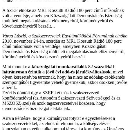
A SZEF elnöke az MR1 Kossuth Rádió 180 perc című műsorának
volt a vendége, amelyben Közszolgálati Demonstrációs Bizottság
múlt heti megalakulásának előzményeiről, körülményeiről és
következményeiről beszélt…
Varga László, a Szakszervezetek Együttműködési Fórumának elnöke
2010. november 24-én, szerdán az MR1 Kossuth Rádió 180 perc
című műsorának volt a vendége, amelyben Közszolgálati
Demonstrációs Bizottság múlt heti megalakulásának előzményeiről,
körülményeiről és következményeiről beszélt.
Mint mondta:
a közszolgálati munkavállalók 82 százalékát
hátrányosan érintik a jövő évi adó-és járulékváltozások
, mivel
olyan keresetsávba tartoznak, hogy ha nincs az adóalap-csökkentés
szempontjából figyelembe vehető gyermekük, akkor csökken jövőre
a bérük.
Ezért is döntött úgy a SZEF két másik szakszervezeti
konföderációval (az Autonóm Szakszervezeti Szövetséggel és az
MSZOSZ-szel) és azok tagszervezeteivel közösen, hogy
demonstrációs bizottságot alakítanak.
Arra a kérdésre, hogy a kormányzat folytat-e egyeztetéseket a
szakszervezetekkel, az elnök úr elmondta: a költségvetéssel
kapcsolatban egyetlen alkalommal tárgyalt a kormány az Országos