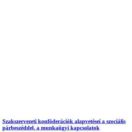
Szakszervezeti konföderációk alapvetései a szociális
párbeszéddel, a munkaügyi kapcsolatok