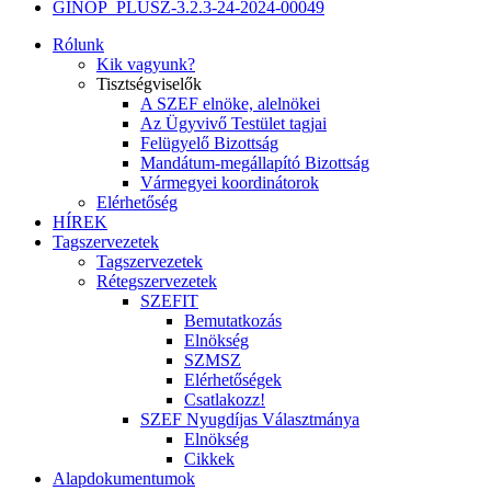
GINOP_PLUSZ-3.2.3-24-2024-00049
Rólunk
Kik vagyunk?
Tisztségviselők
A SZEF elnöke, alelnökei
Az Ügyvivő Testület tagjai
Felügyelő Bizottság
Mandátum-megállapító Bizottság
Vármegyei koordinátorok
Elérhetőség
HÍREK
Tagszervezetek
Tagszervezetek
Rétegszervezetek
SZEFIT
Bemutatkozás
Elnökség
SZMSZ
Elérhetőségek
Csatlakozz!
SZEF Nyugdíjas Választmánya
Elnökség
Cikkek
Alapdokumentumok