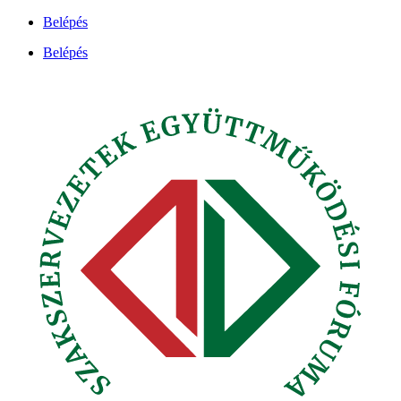
Ugrás
Belépés
a
Belépés
tartalomhoz