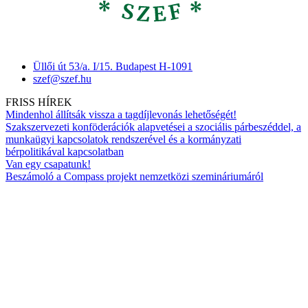
Üllői út 53/a. I/15. Budapest H-1091
szef@szef.hu
FRISS HÍREK
Mindenhol állítsák vissza a tagdíjlevonás lehetőségét!
Szakszervezeti konföderációk alapvetései a szociális párbeszéddel, a
munkaügyi kapcsolatok rendszerével és a kormányzati
bérpolitikával kapcsolatban
Van egy csapatunk!
Beszámoló a Compass projekt nemzetközi szemináriumáról