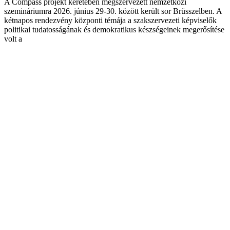
A Compass projekt keretében megszervezett nemzetközi
szemináriumra 2026. június 29-30. között került sor Brüsszelben. A
kétnapos rendezvény központi témája a szakszervezeti képviselők
politikai tudatosságának és demokratikus készségeinek megerősítése
volt a