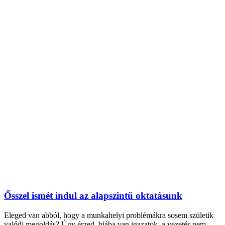
Ősszel ismét indul az alapszintű oktatásunk
Eleged van abból, hogy a munkahelyi problémákra sosem születik
valódi megoldás? Úgy érzed, hiába van igazatok, a vezetés nem