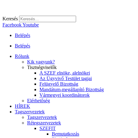
Keresés
Facebook
Youtube
Belépés
Belépés
Rólunk
Kik vagyunk?
Tisztségviselők
A SZEF elnöke, alelnökei
Az Ügyvivő Testület tagjai
Felügyelő Bizottság
Mandátum-megállapító Bizottság
Vármegyei koordinátorok
Elérhetőség
HÍREK
Tagszervezetek
Tagszervezetek
Rétegszervezetek
SZEFIT
Bemutatkozás