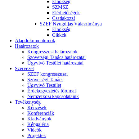
Elnökség
SZMSZ
Elérhetőségek
Csatlakozz!
SZEF Nyugdíjas Választmánya
Elnökség
Cikkek
Alapdokumentumok
Határozatok
Kongresszusi határozatok
Szövetségi Tanács határozatai
Ügyvivő Testület határozatai
Szervezet
SZEF kongresszusai
Szövetségi Tanács
Ügyvivő Testület
Érdekegyeztetés fórumai
Nemzetközi kapcsolataink
Tevékenység
Képzések
Konferenciák
Kiadványok
Képgaléria
Videók
Projektek