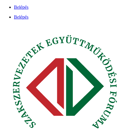
Ugrás
Belépés
a
Belépés
tartalomhoz