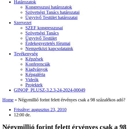
Határozatok
Kongresszusi határozatok
Szövetségi Tanács határozatai
Ügyvivő Testület határozatai
Szervezet
SZEF kongresszusai
Szövetségi Tanács
Ügyvivő Testület
Érdekegyeztetés fórumai
Nemzetközi kapcsolataink
Tevékenység
Képzések
Konferenciák
Kiadványok
Képgaléria
Videók
Projektek
GINOP_PLUSZ-3.2.3-24-2024-00049
Home
»
Négymillió forint felett érvényes csak a 98 százalékos adó?
Frissítve:
augusztus 23, 2010
12:00 de.
Négymillió forint felett érvényes csak a 98