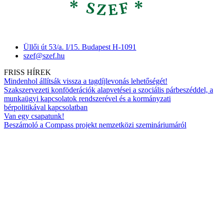
Üllői út 53/a. I/15. Budapest H-1091
szef@szef.hu
FRISS HÍREK
Mindenhol állítsák vissza a tagdíjlevonás lehetőségét!
Szakszervezeti konföderációk alapvetései a szociális párbeszéddel, a
munkaügyi kapcsolatok rendszerével és a kormányzati
bérpolitikával kapcsolatban
Van egy csapatunk!
Beszámoló a Compass projekt nemzetközi szemináriumáról