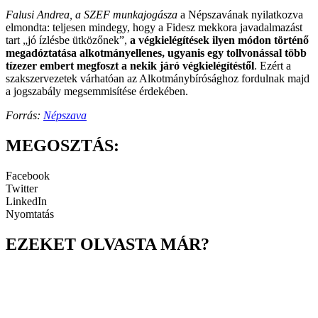
Falusi Andrea, a SZEF munkajogásza
a Népszavának nyilatkozva
elmondta: teljesen mindegy, hogy a Fidesz mekkora javadalmazást
tart „jó ízlésbe ütközőnek”,
a végkielégítések ilyen módon történő
megadóztatása alkotmányellenes, ugyanis egy tollvonással több
tízezer embert megfoszt a nekik járó végkielégítéstől
. Ezért a
szakszervezetek várhatóan az Alkotmánybírósághoz fordulnak majd
a jogszabály megsemmisítése érdekében.
Forrás:
Népszava
MEGOSZTÁS:
Facebook
Twitter
LinkedIn
Nyomtatás
EZEKET OLVASTA MÁR?