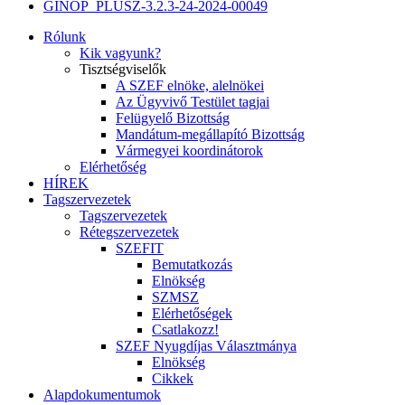
GINOP_PLUSZ-3.2.3-24-2024-00049
Rólunk
Kik vagyunk?
Tisztségviselők
A SZEF elnöke, alelnökei
Az Ügyvivő Testület tagjai
Felügyelő Bizottság
Mandátum-megállapító Bizottság
Vármegyei koordinátorok
Elérhetőség
HÍREK
Tagszervezetek
Tagszervezetek
Rétegszervezetek
SZEFIT
Bemutatkozás
Elnökség
SZMSZ
Elérhetőségek
Csatlakozz!
SZEF Nyugdíjas Választmánya
Elnökség
Cikkek
Alapdokumentumok