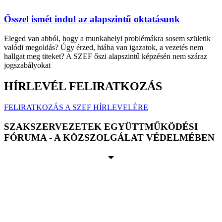
Ősszel ismét indul az alapszintű oktatásunk
Eleged van abból, hogy a munkahelyi problémákra sosem születik
valódi megoldás? Úgy érzed, hiába van igazatok, a vezetés nem
hallgat meg titeket? A SZEF őszi alapszintű képzésén nem száraz
jogszabályokat
HÍRLEVÉL FELIRATKOZÁS
FELIRATKOZÁS A SZEF HÍRLEVELÉRE
SZAKSZERVEZETEK EGYÜTTMŰKÖDÉSI
FÓRUMA - A KÖZSZOLGÁLAT VÉDELMÉBEN