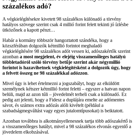
százalékos adó?
A végkielégítésekre kivetett 98 százalékos különadó a törvény
hatályos szövege szerint csak 4 millió forint felett tekinti jó ízlésbe
ütközőnek a kapott pénzt…
Habár a kormány többször hangoztatott szándéka, hogy a
közszférában dolgozók kétmillió forintot meghaladó
végkielégítésére 98 százalékos adót vessen ki, adószakértők szerint
azonban
a most megjelent, év elejéig visszamenőleges hatályú
többletadóról szóló törvény betűje szerint akár négymillió
forintot is hazavihetnek végkielégítésként a dolgozók úgy, hogy
a felvett összeg ne 98 százalékkal adózzon
.
Mivel úgy is lehet értelmezni a jogszabályt, hogy az elküldött
személynek kétszer kétmillió forint feletti – egyszer a hatvan napon
belüli, majd az azon túli – jövedelmét terheli csak a különadó. Ez
pedig azt jelenti, hogy a Fidesz a duplájára emelte az adómentes
sávot, és számos extra adózás alóli kivételt (például a
szabadságmegváltást vagy egyes jutalomtípusokat) is beiktatott.
Azonban továbbra is alkotmányellenesnek tartja több adószakértő is
a visszamenőleges hatályt, mivel a 98 százalékos elvonás egyenlő a
jövedelem elkobzásával.