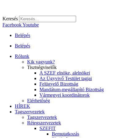
Keresés
Facebook
Youtube
Belépés
Belépés
Rólunk
Kik vagyunk?
Tisztségviselők
A SZEF elnöke, alelnökei
Az Ügyvivő Testület tagjai
Felügyelő Bizottság
Mandátum-megállapító Bizottság
Vármegyei koordinátorok
Elérhetőség
HÍREK
Tagszervezetek
Tagszervezetek
Rétegszervezetek
SZEFIT
Bemutatkozás