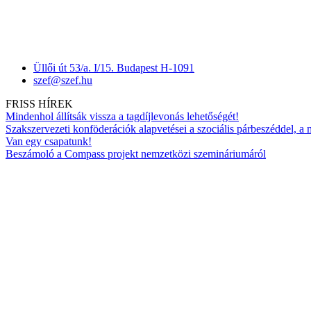
Üllői út 53/a. I/15. Budapest H-1091
szef@szef.hu
FRISS HÍREK
Mindenhol állítsák vissza a tagdíjlevonás lehetőségét!
Szakszervezeti konföderációk alapvetései a szociális párbeszéddel, a
Van egy csapatunk!
Beszámoló a Compass projekt nemzetközi szemináriumáról