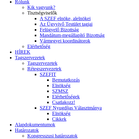
Rólunk
Kik vagyunk?
Tisztségviselők
A SZEF elnöke, alelnökei
Az Ügyvivő Testület tagjai
Felügyelő Bizottság
Mandátum-megállapító Bizottság
Vármegyei koordinátorok
Elérhetőség
HÍREK
Tagszervezetek
Tagszervezetek
Rétegszervezetek
SZEFIT
Bemutatkozás
Elnökség
SZMSZ
Elérhetőségek
Csatlakozz!
SZEF Nyugdíjas Választmánya
Elnökség
Cikkek
Alapdokumentumok
Határozatok
Kongresszusi határozatok