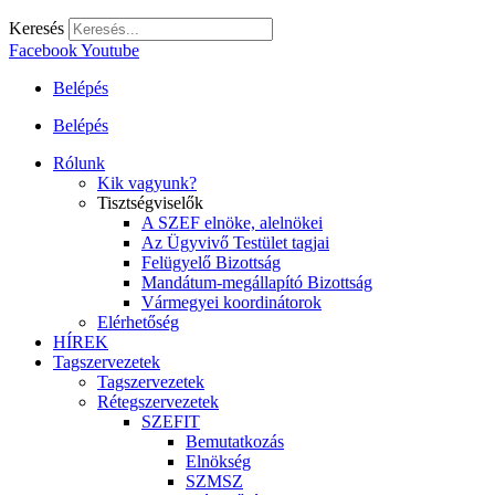
Keresés
Facebook
Youtube
Belépés
Belépés
Rólunk
Kik vagyunk?
Tisztségviselők
A SZEF elnöke, alelnökei
Az Ügyvivő Testület tagjai
Felügyelő Bizottság
Mandátum-megállapító Bizottság
Vármegyei koordinátorok
Elérhetőség
HÍREK
Tagszervezetek
Tagszervezetek
Rétegszervezetek
SZEFIT
Bemutatkozás
Elnökség
SZMSZ