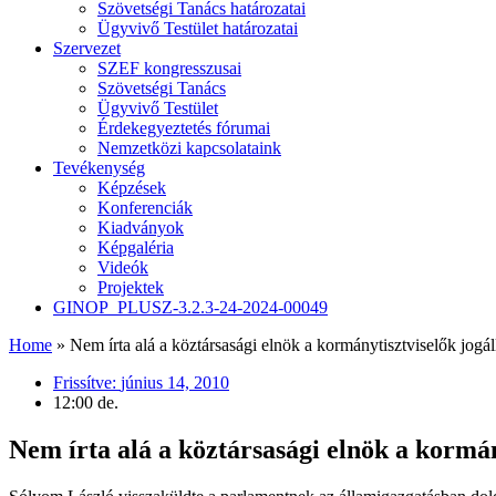
Szövetségi Tanács határozatai
Ügyvivő Testület határozatai
Szervezet
SZEF kongresszusai
Szövetségi Tanács
Ügyvivő Testület
Érdekegyeztetés fórumai
Nemzetközi kapcsolataink
Tevékenység
Képzések
Konferenciák
Kiadványok
Képgaléria
Videók
Projektek
GINOP_PLUSZ-3.2.3-24-2024-00049
Home
»
Nem írta alá a köztársasági elnök a kormánytisztviselők jogál
Frissítve:
június 14, 2010
12:00 de.
Nem írta alá a köztársasági elnök a kormán