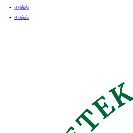
Ugrás
Belépés
a
Belépés
tartalomhoz